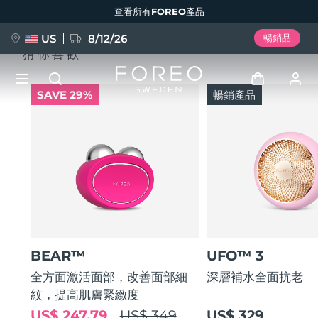
移
查看所有FOREO產品
至
主
內
容
US
8/12/26
暢銷品
猜你喜歡
SAVE 29%
暢銷產品
新品
登入
語言
BREAKING NEWS
用戶信息
English
Deutsch
Español
我的設備
FAQ™ Pure Beauty-Tech Elixir
Français
Italiano
Português
我的訂單
Polski
Svenska
Русский
BEAR™
UFO™ 3
Türkçe
简体中文
繁體中文
我的地址
全方面激活面部，改善面部細
深層補水全面抗老
紋，提高肌膚緊緻度
issa™ Teeth Whitening Set
我的訂閱
US$ 247.79
US$ 349
US$ 329