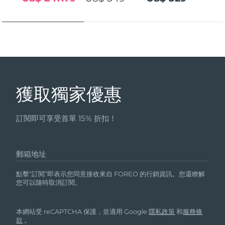
發貨國家
美國
預計送達日期
12/08/2026
FAQ™ Dual LED Panel
英國
預計送達日期
11/08/2026
熱門產品
西班牙
預計送達日期
11/08/2026
獲取獨家優惠
澳洲
預計送達日期
14/08/2026
訂閱即可享受首單 15% 折扣！
法國
預計送達日期
11/08/2026
特別優惠
暢銷產品
德國
預計送達日期
11/08/2026
郵箱地址
加拿大
預計送達日期
15/08/2026
點擊“訂閱”即表示您同意接收來自 FOREO 的行銷資訊。您還瞭解
您可以隨時取消訂閱。
紅光療法
本網站受 reCAPTCHA 保護，並適用 Google
隱私政策
和
服務條
澳洲
預計送達日期
14/08/2026
款
。