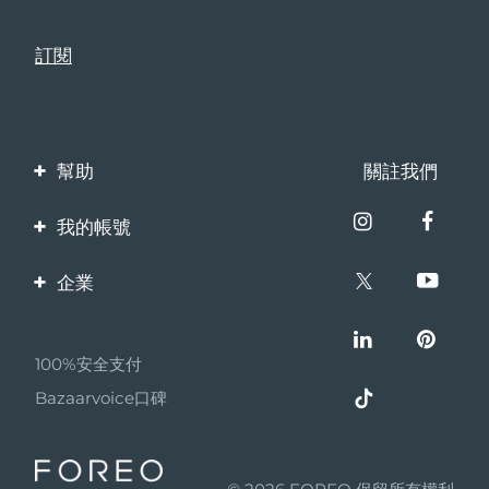
瑞典美膚護理
奧地利
預計送達日期
11/08/2026
巴林
預計送達日期
12/08/2026
面部清潔
緊致提拉
比利時
預計送達日期
11/08/2026
LUNA™ 4 套裝
BEAR™ 2 套裝
幫助
關註我們
百慕達
預計送達日期
17/08/2026
Anti-aging massage
Microcurrent toning
聯繫我們
我的帳號
波士尼亞與赫塞哥維納
預計送達日期
14/08/2026
訂單與運輸
補水保濕
口腔護理
產品註冊
LUNA™ 4 Plus
BEAR™ 2 go
企業
汶萊
預計送達日期
16/08/2026
保修與退換貨
UFO™ 3 套裝
issa™ 4
Massage, LED heating
Microcurrent toning on-the-go
客服支持
關於FOREO
FAQ™ 抗老護理
Deep facial hydration
Hybrid silicone sonic toothbrush
常見問題
保加利亞
預計送達日期
11/08/2026
100%安全支付
夥伴計畫
NEW
電池資訊
LUNA™ 4 Men
BEAR™ 2 eyes & lips
加拿大
預計送達日期
15/08/2026
Bazaarvoice口碑
UFO™ 3 LED
聯盟新聞
issa™ 4 plus
For men, anti-aging massage
Microcurrent line smoothing device
Near-infrared and red light therapy
Smart hybrid silicone sonic toothbrush
智利
預計送達日期
15/08/2026
MYSA
device
抗老
LED 護理