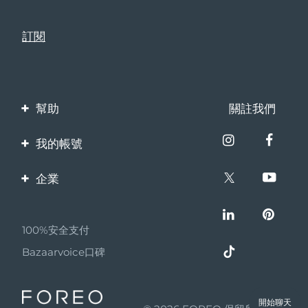
幫助
關註我們
聯繫我們
我的帳號
訂單與運輸
產品註冊
企業
保修與退換貨
客服支持
關於FOREO
常見問題
100%安全支付
夥伴計畫
電池資訊
Bazaarvoice口碑
聯盟新聞
MYSA
開始聊天