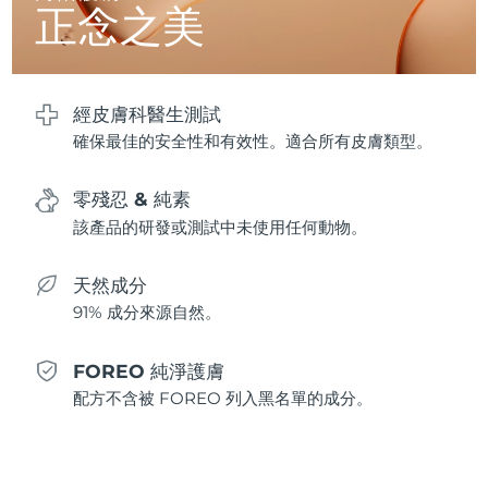
正念之美
波蘭
預計送達日期
8/9/26
葡萄牙
預計送達日期
8/8/26
經皮膚科醫生測試
確保最佳的安全性和有效性。適合所有皮膚類型。
波多黎各
預計送達日期
8/10/26
零殘忍 & 純素
卡達
預計送達日期
8/9/26
該產品的研發或測試中未使用任何動物。
留尼旺
預計送達日期
8/13/26
天然成分
羅馬尼亞
預計送達日期
8/8/26
91% 成分來源自然。
俄羅斯
預計送達日期
8/16/26
FOREO 純淨護膚
配方不含被 FOREO 列入黑名單的成分。
沙烏地阿拉伯
預計送達日期
8/9/26
新加坡
預計送達日期
8/10/26