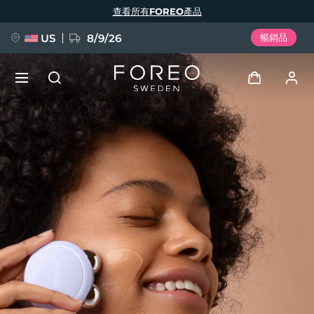
移
查看所有FOREO產品
至
主
內
容
US
8/9/26
暢銷品
新品
登入
語言
BREAKING NEWS
用戶信息
English
Deutsch
Español
我的設備
FAQ™ Pure Beauty-Tech Elixir
Français
Italiano
Português
我的訂單
Polski
Svenska
Русский
Türkçe
简体中文
繁體中文
我的地址
issa™ Teeth Whitening Set
我的訂閱