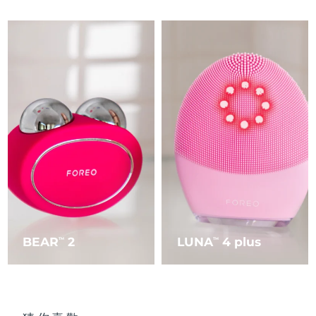
BEAR
2
LUNA
4 plus
TM
TM