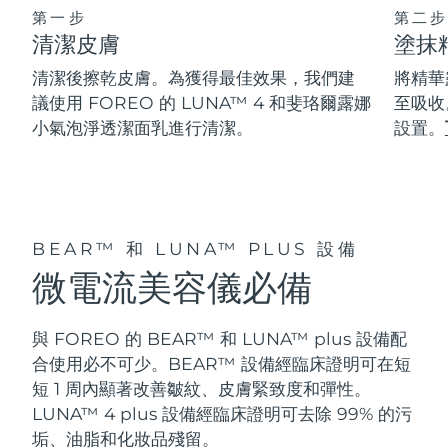
第一步
第二步
清潔皮膚
塗抹
阿拉伯聯合大公國
預計送達日期
8/9/26
清潔後擦乾皮膚。為獲得最佳效果，我們建
將精華
英國
預計送達日期
8/8/26
議使用 FOREO 的 LUNA™ 4 和斐珞爾露娜
至吸收
小氣泡淨透潔面乳進行清潔。
設置。
美國
預計送達日期
8/9/26
烏茲別克
預計送達日期
8/13/26
越南
預計送達日期
8/14/26
BEAR™ 和 LUNA™ PLUS 設備
微電流美容儀必備
與 FOREO 的 BEAR™ 和 LUNA™ plus 設備配
合使用必不可少。BEAR™ 設備經臨床證明可在短
短 1 周內顯著改善皺紋、皮膚緊致度和彈性。
LUNA™ 4 plus 設備經臨床證明可去除 99% 的污
垢、油脂和化妝品殘留。