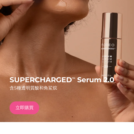
發貨國家
美國
預計送達日期
8/9/26
FAQ™ Dual LED Panel
英國
預計送達日期
8/8/26
熱門產品
西班牙
預計送達日期
8/8/26
澳洲
預計送達日期
8/11/26
法國
預計送達日期
8/8/26
SUPERCHARGED
Serum 2.0
™
特別優惠
暢銷產品
含5種透明質酸和角鯊烷
德國
預計送達日期
8/8/26
加拿大
預計送達日期
8/12/26
立即購買
紅光療法
澳洲
預計送達日期
8/11/26