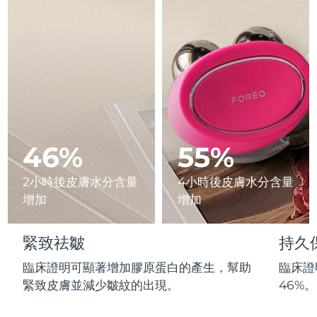
Advanced pore care essentials
以色列
預計送達日期
8/12/26
For healthy hair
18% PAP
護膚品
男士
義大利
預計送達日期
8/8/26
日本
預計送達日期
8/11/26
澤西島
預計送達日期
8/13/26
全部購買
哈薩克
預計送達日期
8/10/26
46%
55%
FOREO APP
科威特
預計送達日期
8/8/26
2小時後皮膚水分含量
4小時後皮膚水分含量
關於我們
增加
增加
拉脫維亞
預計送達日期
8/8/26
黎巴嫩
預計送達日期
8/9/26
緊致祛皺
持久
臨床證明可顯著增加膠原蛋白的產生，幫助
臨床證
立陶宛
預計送達日期
8/8/26
緊致皮膚並減少皺紋的出現。
46%。
盧森堡
預計送達日期
8/8/26