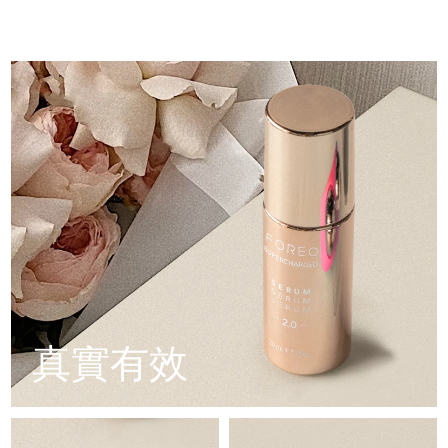
配方採用創新的電解質複合物，可新增微電流傳輸。
Professional IPL hair removal device
Microcurrent body toning
Aqua/Water/Eau, Glycerin, Diglycerin, Propanediol,
All hair treatments
All FAQ™ skincare
Panthenol, Butylene Glycol, Pentylene Glycol, Xylitol,
德國
含有5種透明質酸、角鯊烷、維他命E、神經醯胺、胺基酸和泛
預計送達日期
8/8/26
Methylpropanediol, Polyglyceryl-10 Laurate, Betaine,
醇的滋養配方。
Glyceryl Glucoside, Caprylic/Capric Triglyceride, Squalane,
FAQ™產品
FAQ™產品
痘肌護理
眼部護理
Caprylyl Glycol, Carbomer, Tromethamine, Hydrogenated
直布羅陀
PEACH™ 2
LUNA™ 4 body
預計送達日期
8/12/26
FAQ™ products
All anti-aging treatments
All LED treatments
Lecithin, Xanthan Gum, Adenosine, Ethylhexylglycerin,
ESPADA™ 2 plus
BEAR™ 2 eyes & lips
IPL hair removal
Massaging body brush
Trehalose, Sodium PCA, Ceramide NP, Glucose, Serine,
All toning treatments
希臘
Sodium Hyaluronate Crosspolymer, Hydrolyzed
預計送達日期
8/8/26
Recurring acne LED therapy
Microcurrent line smoothing device
Glycosaminoglycans, Potassium Phosphate, Sodium
Hyaluronate, FD&C Red No. 4 (CI 14700), Benzyl Glycol,
中國香港特別行政區
預計送達日期
8/9/26
Hydrolyzed Hyaluronic Acid, Tocopherol, Hyaluronic Acid
PEACH™ 2 go
SUPERCHARGED™ serum
護發
毛孔護理
ESPADA™ 2
IRIS™ 2
Travel-friendly IPL hair removal
Firming body serum
匈牙利
LUNA™ 4 hair
預計送達日期
8/8/26
KIWI™ derma
Acne treatment device
Rejuvenating eye massager
NEW
2-in-1 LED scalp massager
Diamond microdermabrasion .
冰島
預計送達日期
8/9/26
PEACH™ Cooling Prep Gel
ESPADA™ Blemish Solution
眼部護膚
牙齒美白
Cooling IPL hair removal gel
印尼
預計送達日期
8/6/26
FLIP™ play advanced
KIWI™
Concentrated acne gel
Advanced eye care treatment
issa™ Teeth Whitening Set
LED light hairbrush
Blackhead remover
真實有效
愛爾蘭
預計送達日期
8/8/26
更多的
Dual LED + sonic device & 18% PAP gel
ESPADA™ 設備
眼部護理設備
曼島
預計送達日期
8/10/26
LUNA™ Dual-Peptide Scalp
KIWI™ 皮肤护理
All acne treatment devices
All revitalizing eye massagers
Serum
issa™ Teeth Whitening Gel