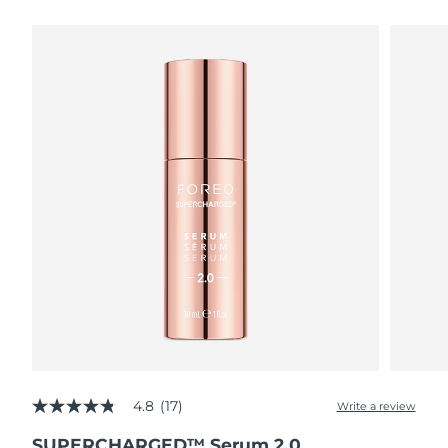
瑞典美膚護理
奧地利
預計送達日期
8/8/26
巴林
預計送達日期
8/9/26
面部清潔
緊致提拉
比利時
預計送達日期
8/8/26
LUNA™ 4 套裝
BEAR™ 2 套裝
百慕達
預計送達日期
8/14/26
Anti-aging massage
Microcurrent toning
波士尼亞與赫塞哥維納
預計送達日期
8/11/26
補水保濕
口腔護理
LUNA™ 4 Plus
BEAR™ 2 go
汶萊
預計送達日期
8/13/26
UFO™ 3 套裝
issa™ 4
Massage, LED heating
Microcurrent toning on-the-go
FAQ™ 抗老護理
Deep facial hydration
Hybrid silicone sonic toothbrush
保加利亞
預計送達日期
8/8/26
NEW
LUNA™ 4 Men
BEAR™ 2 eyes & lips
加拿大
預計送達日期
8/12/26
UFO™ 3 LED
issa™ 4 plus
For men, anti-aging massage
Microcurrent line smoothing device
Near-infrared and red light therapy
Smart hybrid silicone sonic toothbrush
4.8
(17)
智利
預計送達日期
8/12/26
Write a review
4.8
device
抗老
LED 護理
out
SUPERCHARGED™ Serum 2.0
of