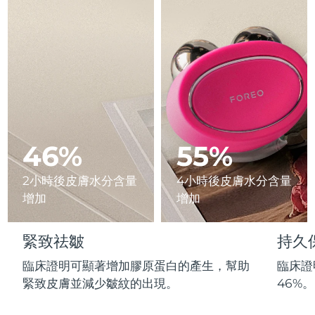
Advanced pore care essentials
以色列
預計送達日期
8/12/26
For healthy hair
18% PAP
護膚品
男士
義大利
預計送達日期
8/8/26
日本
預計送達日期
8/11/26
澤西島
預計送達日期
8/13/26
全部購買
哈薩克
預計送達日期
8/10/26
46%
55%
FOREO APP
科威特
預計送達日期
8/8/26
2小時後皮膚水分含量
4小時後皮膚水分含量
關於我們
增加
增加
拉脫維亞
預計送達日期
8/8/26
黎巴嫩
預計送達日期
8/9/26
緊致祛皺
持久
臨床證明可顯著增加膠原蛋白的產生，幫助
臨床證
立陶宛
預計送達日期
8/8/26
緊致皮膚並減少皺紋的出現。
46%。
盧森堡
預計送達日期
8/8/26