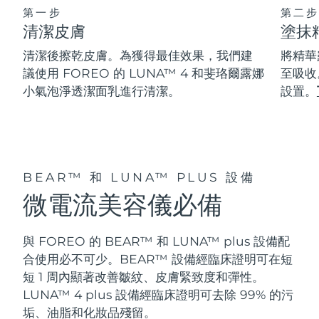
第一步
第二步
清潔皮膚
塗抹
阿拉伯聯合大公國
預計送達日期
8/9/26
清潔後擦乾皮膚。為獲得最佳效果，我們建
將精華
英國
預計送達日期
8/8/26
議使用 FOREO 的 LUNA™ 4 和斐珞爾露娜
至吸收
小氣泡淨透潔面乳進行清潔。
設置。
美國
預計送達日期
8/9/26
烏茲別克
預計送達日期
8/13/26
越南
預計送達日期
8/14/26
BEAR™ 和 LUNA™ PLUS 設備
微電流美容儀必備
與 FOREO 的 BEAR™ 和 LUNA™ plus 設備配
合使用必不可少。BEAR™ 設備經臨床證明可在短
短 1 周內顯著改善皺紋、皮膚緊致度和彈性。
LUNA™ 4 plus 設備經臨床證明可去除 99% 的污
垢、油脂和化妝品殘留。