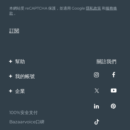
本網站受 reCAPTCHA 保護，並適用 Google
隱私政策
和
服務條
款
。
幫助
關註我們
聯繫我們
我的帳號
訂單與運輸
產品註冊
企業
保修與退換貨
客服支持
關於FOREO
常見問題
100%安全支付
夥伴計畫
電池資訊
Bazaarvoice口碑
聯盟新聞