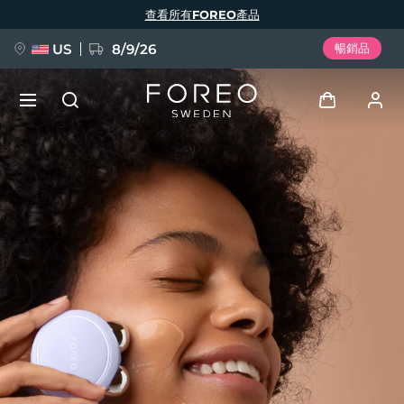
移
查看所有FOREO產品
至
主
內
容
US
8/9/26
暢銷品
新品
登入
語言
BREAKING NEWS
用戶信息
English
Deutsch
Español
我的設備
FAQ™ Pure Beauty-Tech Elixir
Français
Italiano
Português
我的訂單
Polski
Svenska
Русский
Türkçe
简体中文
繁體中文
我的地址
issa™ Teeth Whitening Set
我的訂閱