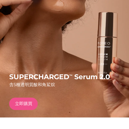
發貨國家
美國
預計送達日期
8/9/26
FAQ™ Dual LED Panel
英國
預計送達日期
8/8/26
熱門產品
西班牙
預計送達日期
8/8/26
澳洲
預計送達日期
8/11/26
法國
預計送達日期
8/8/26
SUPERCHARGED
Serum 2.0
™
特別優惠
暢銷產品
含5種透明質酸和角鯊烷
德國
預計送達日期
8/8/26
加拿大
預計送達日期
8/12/26
立即購買
紅光療法
澳洲
預計送達日期
8/11/26