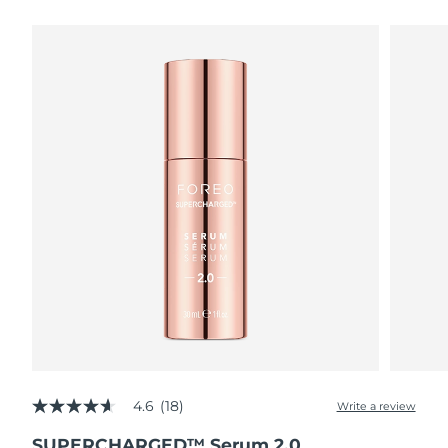
瑞典美膚護理
奧地利
預計送達日期
8/8/26
巴林
預計送達日期
8/9/26
面部清潔
緊致提拉
比利時
預計送達日期
8/8/26
LUNA™ 4 套裝
BEAR™ 2 套裝
百慕達
預計送達日期
8/14/26
Anti-aging massage
Microcurrent toning
波士尼亞與赫塞哥維納
預計送達日期
8/11/26
補水保濕
口腔護理
LUNA™ 4 Plus
BEAR™ 2 go
汶萊
預計送達日期
8/13/26
UFO™ 3 套裝
issa™ 4
Massage, LED heating
Microcurrent toning on-the-go
FAQ™ 抗老護理
Deep facial hydration
Hybrid silicone sonic toothbrush
保加利亞
預計送達日期
8/8/26
NEW
LUNA™ 4 Men
BEAR™ 2 eyes & lips
加拿大
預計送達日期
8/12/26
UFO™ 3 LED
issa™ 4 plus
For men, anti-aging massage
Microcurrent line smoothing device
Near-infrared and red light therapy
Smart hybrid silicone sonic toothbrush
4.6
(18)
智利
預計送達日期
8/12/26
Write a review
4.6
device
抗老
LED 護理
out
SUPERCHARGED™ Serum 2.0
of