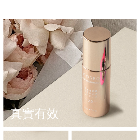
配方採用創新的電解質複合物，可新增微電流傳輸。
Professional IPL hair removal device
Microcurrent body toning
Aqua/Water/Eau, Glycerin, Diglycerin, Propanediol,
All hair treatments
All FAQ™ skincare
Panthenol, Butylene Glycol, Pentylene Glycol, Xylitol,
德國
含有5種透明質酸、角鯊烷、維他命E、神經醯胺、胺基酸和泛
預計送達日期
8/8/26
Methylpropanediol, Polyglyceryl-10 Laurate, Betaine,
醇的滋養配方。
Glyceryl Glucoside, Caprylic/Capric Triglyceride, Squalane,
FAQ™產品
FAQ™產品
痘肌護理
眼部護理
Caprylyl Glycol, Carbomer, Tromethamine, Hydrogenated
直布羅陀
PEACH™ 2
LUNA™ 4 body
預計送達日期
8/12/26
FAQ™ products
All anti-aging treatments
All LED treatments
Lecithin, Xanthan Gum, Adenosine, Ethylhexylglycerin,
ESPADA™ 2 plus
BEAR™ 2 eyes & lips
IPL hair removal
Massaging body brush
Trehalose, Sodium PCA, Ceramide NP, Glucose, Serine,
All toning treatments
希臘
Sodium Hyaluronate Crosspolymer, Hydrolyzed
預計送達日期
8/8/26
Recurring acne LED therapy
Microcurrent line smoothing device
Glycosaminoglycans, Potassium Phosphate, Sodium
Hyaluronate, FD&C Red No. 4 (CI 14700), Benzyl Glycol,
中國香港特別行政區
預計送達日期
8/9/26
Hydrolyzed Hyaluronic Acid, Tocopherol, Hyaluronic Acid
PEACH™ 2 go
SUPERCHARGED™ serum
護發
毛孔護理
ESPADA™ 2
IRIS™ 2
Travel-friendly IPL hair removal
Firming body serum
匈牙利
LUNA™ 4 hair
預計送達日期
8/8/26
KIWI™ derma
Acne treatment device
Rejuvenating eye massager
NEW
2-in-1 LED scalp massager
Diamond microdermabrasion .
冰島
預計送達日期
8/9/26
PEACH™ Cooling Prep Gel
ESPADA™ Blemish Solution
眼部護膚
牙齒美白
Cooling IPL hair removal gel
印尼
預計送達日期
8/6/26
FLIP™ play advanced
KIWI™
Concentrated acne gel
Advanced eye care treatment
issa™ Teeth Whitening Set
LED light hairbrush
Blackhead remover
真實有效
愛爾蘭
預計送達日期
8/8/26
更多的
Dual LED + sonic device & 18% PAP gel
ESPADA™ 設備
眼部護理設備
曼島
預計送達日期
8/10/26
LUNA™ Dual-Peptide Scalp
KIWI™ 皮肤护理
All acne treatment devices
All revitalizing eye massagers
Serum
issa™ Teeth Whitening Gel