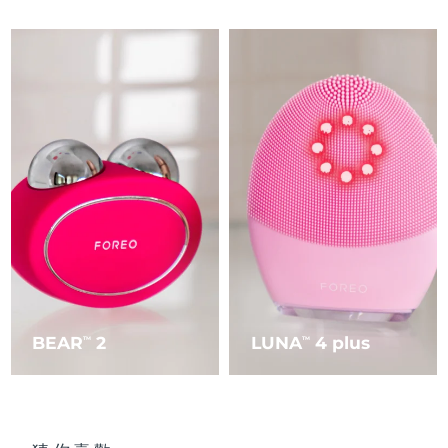
BEAR
2
LUNA
4 plus
TM
TM