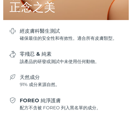
正念之美
波蘭
預計送達日期
8/9/26
葡萄牙
預計送達日期
8/8/26
經皮膚科醫生測試
確保最佳的安全性和有效性。適合所有皮膚類型。
波多黎各
預計送達日期
8/10/26
零殘忍 & 純素
卡達
預計送達日期
8/9/26
該產品的研發或測試中未使用任何動物。
留尼旺
預計送達日期
8/13/26
天然成分
羅馬尼亞
預計送達日期
8/8/26
91% 成分來源自然。
俄羅斯
預計送達日期
8/16/26
FOREO 純淨護膚
配方不含被 FOREO 列入黑名單的成分。
沙烏地阿拉伯
預計送達日期
8/9/26
新加坡
預計送達日期
8/10/26