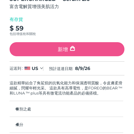
FAQ™ 101
FAQ™ 201
中國
LUNA™ 4 mini
面部提拉護理
預計送達日期
8/8/26
5
NEW
富含電解質增强美肌活力
issa™ 4 smile
stars,
UFO™ 3 mini
Clinical anti-aging
LED mask
For young skin, T-zone
Premium anti-aging skincare
average
哥倫比亞
預計送達日期
8/12/26
Hybrid silicone sonic toothbrush
Red light therapy device for young skin
rating
有存貨
value.
生髮
肌膚年輕化
$ 59
Read
克羅埃西亞
預計送達日期
8/8/26
FAQ™ 102
FAQ™ 202
LUNA™ 4 go
BEAR™ 設備
18
包括增值稅和關稅
FAQ™ 301
FAQ™ 501
Reviews.
issa™ 4 baby
UFO™ 3 go
Advanced clinical anti-aging
LED mask
For travel or gym bag
All premium facelift devices
NEW
Same
賽普勒斯
預計送達日期
8/9/26
LED hair strengthening scalp massager
Full-Spectrum Red Light Therapy
page
For ages 0-3
Portable red light therapy
新增
link.
捷克
預計送達日期
8/8/26
FAQ™ 103
FAQ™ 211
LUNA™護膚
保健品
FAQ™ Scalp Serum
FAQ™ 502
8/9/26
US
issa™ Teeth Whitening Set
运送到 :
預計送達日期:
面膜
Luxurious clinical anti-aging set
Anti-aging neck & décolleté LED mask
Premium cleansers & balm
丹麥
預計送達日期
8/8/26
Scalp recovery probiotic serum
Full-Spectrum Red Light Therapy
Dual LED + sonic device & 18% PAP gel
Rejuvenation & hydration
專業治療
這款精華結合了角鯊烷的抗氧化能力和保濕透明質酸，令皮膚柔滑
愛沙尼亞
預計送達日期
8/8/26
細膩，閃耀年輕光采。 這款具有高導電性，是FOREO的BEAR ™
FAQ™ P1 Primer
FAQ™ 221
LUNA™ 設備
和LUNA ™ plus等具有微電流功能產品的必備搭檔。
FAQ™護膚品
ISSA™ 設備
UFO™ 設備
Manuka honey primer
Anti-aging LED hand mask
芬蘭
FAQ™ Red Light Serum
預計送達日期
8/8/26
All facial cleansing devices
All FAQ™ skincare
All silicone sonic toothbrushes
All deep facial hydration devices
特別之處
法國
預計送達日期
8/8/26
脫毛
身體護理
臨床證明可顯著促進膠原蛋白的生成。
FAQ™護膚品
FAQ™護膚品
成分
PEACH™ 2 Pro Max
BEAR™ 2 body
臨床證明可在2小時內使皮膚含水量新增46%。
FAQ™產品
FAQ™ skincare
法屬玻里尼西亞
預計送達日期
8/12/26
All FAQ™ skincare
All FAQ™ skincare