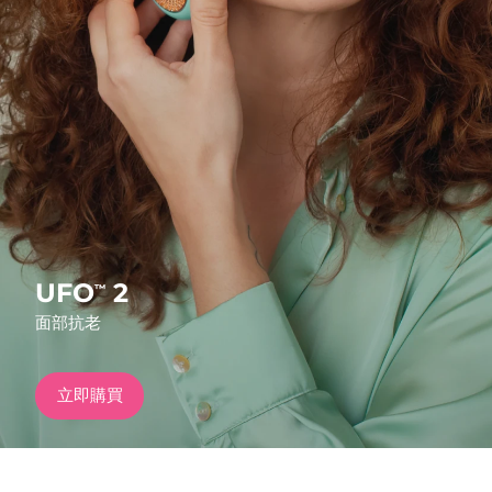
發貨國家
美國
預計送達日期
8/10/26
FAQ™ Dual LED Panel
英國
預計送達日期
8/9/26
熱門產品
西班牙
預計送達日期
8/9/26
澳洲
預計送達日期
8/12/26
法國
預計送達日期
8/9/26
UFO
2
™
特別優惠
暢銷產品
面部抗老
德國
預計送達日期
8/9/26
加拿大
預計送達日期
8/13/26
立即購買
紅光療法
澳洲
預計送達日期
8/12/26