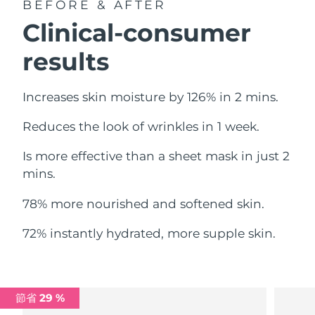
BEFORE & AFTER
中國澳門特別行政區
預計送達日期
8/11/26
Clinical-consumer
馬來西亞
預計送達日期
8/12/26
results
馬爾他
預計送達日期
8/9/26
Increases skin moisture by 126% in 2 mins.
墨西哥
預計送達日期
8/13/26
Reduces the look of wrinkles in 1 week.
摩納哥
預計送達日期
8/10/26
Is more effective than a sheet mask in just 2
mins.
荷蘭
預計送達日期
8/9/26
78% more nourished and softened skin.
紐西蘭
預計送達日期
8/9/26
72% instantly hydrated, more supple skin.
挪威
預計送達日期
8/9/26
阿曼
預計送達日期
8/12/26
節省 29 %
菲律賓
預計送達日期
8/12/26