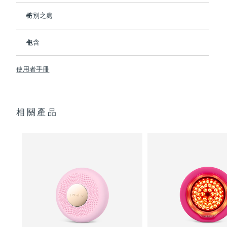
特別之處
阿拉伯聯合大公國
預計送達日期
8/10/26
比前代產品速率提升5倍，並可以自由控制溫度。
包含
英國
預計送達日期
8/9/26
熱能科技幫助面膜中的成分深入肌膚。
冷能科技可以去除浮腫，緊緻皮膚，縮小毛孔。
UFO
2
™
美國
使用者手冊
預計送達日期
8/10/26
T-Sonic
按摩可以緩解肌肉緊張，增強皮膚光澤。
USB 充電線
™
全光譜LED彩光有助於肌膚煥發活力。
快速操作指南
烏茲別克
預計送達日期
8/14/26
臨床證明，僅7天即可顯著減少皺紋。
通用操作指南
相關產品
2年質保 (西班牙：3年質保)
越南
預計送達日期
8/15/26