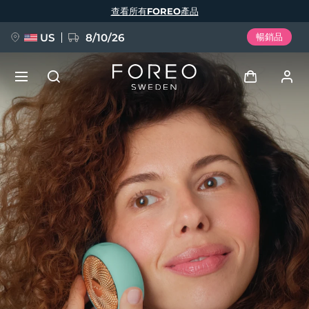
移
查看所有FOREO產品
至
主
內
容
US
8/10/26
暢銷品
新品
登入
語言
BREAKING NEWS
用戶信息
English
Deutsch
Español
我的設備
FAQ™ Pure Beauty-Tech Elixir
Français
Italiano
Português
我的訂單
Polski
Svenska
Русский
Türkçe
简体中文
繁體中文
我的地址
issa™ Teeth Whitening Set
我的訂閱