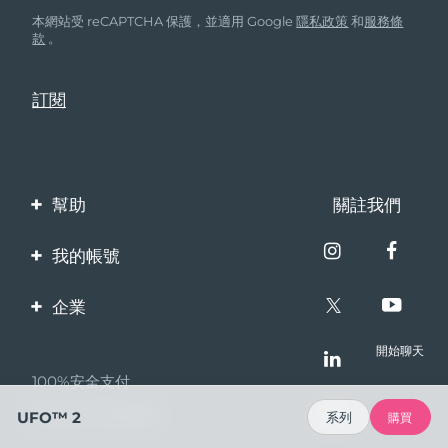
本網站受 reCAPTCHA 保護，並適用 Google
隱私政策
和
服務條
款
。
幫助
關註我們
聯繫我們
我的帳號
訂單與運輸
產品註冊
企業
保修與退換貨
客服支持
關於FOREO
開始聊天
常見問題
100%安全支付
夥伴計畫
電池資訊
Bazaarvoice口碑
UFO™ 2
系列
購買
聯盟新聞