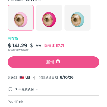
value.
斯洛伐克
預計送達日期
8/9/26
Read
779
Reviews.
斯洛維尼亞
預計送達日期
8/9/26
Same
page
link.
南非
預計送達日期
8/17/26
有存貨
南韓
預計送達日期
8/11/26
$ 141.29
$ 199
節省
$ 57.71
西班牙
預計送達日期
8/9/26
包括增值稅和關稅
瑞典
預計送達日期
8/9/26
新增
瑞士
預計送達日期
8/9/26
8/10/26
US
运送到 :
預計送達日期:
台灣
預計送達日期
8/14/26
2 年免費質保
如果您在2年質保期內發現任何非人為品質問題，
泰國
預計送達日期
8/13/26
FOREO將免費為您更換產品。
Pearl Pink
土耳其
預計送達日期
8/10/26