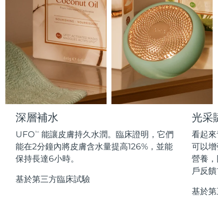
Professional IPL hair removal device
Microcurrent body toning
All hair treatments
All FAQ™ skincare
德國
預計送達日期
8/9/26
FAQ™產品
FAQ™產品
痘肌護理
眼部護理
直布羅陀
PEACH™ 2
LUNA™ 4 body
預計送達日期
8/13/26
FAQ™ products
All anti-aging treatments
All LED treatments
ESPADA™ 2 plus
BEAR™ 2 eyes & lips
IPL hair removal
Massaging body brush
All toning treatments
希臘
預計送達日期
8/9/26
Recurring acne LED therapy
Microcurrent line smoothing device
中國香港特別行政區
預計送達日期
8/10/26
PEACH™ 2 go
SUPERCHARGED™ serum
護發
毛孔護理
ESPADA™ 2
IRIS™ 2
Travel-friendly IPL hair removal
Firming body serum
匈牙利
LUNA™ 4 hair
預計送達日期
8/9/26
KIWI™ derma
Acne treatment device
Rejuvenating eye massager
NEW
深層補水
光采
2-in-1 LED scalp massager
Diamond microdermabrasion .
冰島
預計送達日期
8/10/26
UFO
能讓皮膚持久水潤。臨床證明，它們
看起來
PEACH™ Cooling Prep Gel
TM
ESPADA™ Blemish Solution
眼部護膚
能在2分鐘內將皮膚含水量提高126%，並能
可以增
牙齒美白
Cooling IPL hair removal gel
印尼
預計送達日期
8/7/26
FLIP™ play advanced
KIWI™
保持長達6小時。
營養，
Concentrated acne gel
Advanced eye care treatment
issa™ Teeth Whitening Set
LED light hairbrush
Blackhead remover
戶反饋
愛爾蘭
預計送達日期
8/9/26
更多的
Dual LED + sonic device & 18% PAP gel
基於第三方臨床試驗
基於第
ESPADA™ 設備
眼部護理設備
曼島
預計送達日期
8/11/26
LUNA™ Dual-Peptide Scalp
KIWI™ 皮肤护理
All acne treatment devices
All revitalizing eye massagers
Serum
issa™ Teeth Whitening Gel