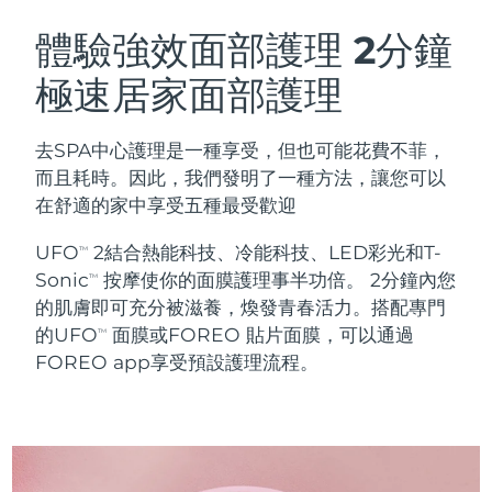
瑞典美膚護理
奧地利
預計送達日期
8/9/26
體驗強效面部護理
2分鐘
極速居家面部護理
巴林
預計送達日期
8/10/26
面部清潔
緊致提拉
比利時
預計送達日期
8/9/26
去SPA中心護理是一種享受，但也可能花費不菲，
LUNA™ 4 套裝
BEAR™ 2 套裝
而且耗時。因此，我們發明了一種方法，讓您可以
百慕達
預計送達日期
8/15/26
Anti-aging massage
Microcurrent toning
在舒適的家中享受五種最受歡迎
波士尼亞與赫塞哥維納
預計送達日期
8/12/26
UFO
2結合熱能科技、冷能科技、LED彩光和T-
TM
補水保濕
口腔護理
Sonic
按摩使你的面膜護理事半功倍。 2分鐘內您
LUNA™ 4 Plus
BEAR™ 2 go
TM
汶萊
預計送達日期
8/14/26
UFO™ 3 套裝
issa™ 4
的肌膚即可充分被滋養，煥發青春活力。搭配專門
Massage, LED heating
Microcurrent toning on-the-go
FAQ™ 抗老護理
Deep facial hydration
Hybrid silicone sonic toothbrush
的UFO
面膜或FOREO 貼片面膜，可以通過
TM
保加利亞
預計送達日期
8/9/26
FOREO app享受預設護理流程。
NEW
LUNA™ 4 Men
BEAR™ 2 eyes & lips
加拿大
預計送達日期
8/13/26
UFO™ 3 LED
issa™ 4 plus
For men, anti-aging massage
Microcurrent line smoothing device
Near-infrared and red light therapy
Smart hybrid silicone sonic toothbrush
智利
預計送達日期
8/13/26
device
抗老
LED 護理