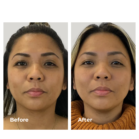
Advanced pore care essentials
以色列
預計送達日期
8/13/26
For healthy hair
18% PAP
護膚品
男士
義大利
預計送達日期
8/9/26
日本
預計送達日期
8/12/26
澤西島
預計送達日期
8/14/26
全部購買
哈薩克
預計送達日期
8/11/26
FOREO APP
科威特
預計送達日期
8/9/26
關於我們
拉脫維亞
預計送達日期
8/9/26
黎巴嫩
預計送達日期
8/10/26
立陶宛
預計送達日期
8/9/26
Before
After
盧森堡
預計送達日期
8/9/26