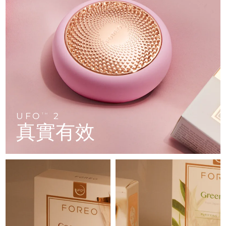
FAQ™ 101
FAQ™ 201
中國
LUNA™ 4 mini
面部提拉護理
預計送達日期
8/9/26
NEW
issa™ 4 smile
UFO™ 3 mini
Clinical anti-aging
LED mask
For young skin, T-zone
Premium anti-aging skincare
哥倫比亞
預計送達日期
8/13/26
Hybrid silicone sonic toothbrush
Red light therapy device for young skin
生髮
肌膚年輕化
克羅埃西亞
預計送達日期
8/9/26
FAQ™ 102
FAQ™ 202
LUNA™ 4 go
BEAR™ 設備
FAQ™ 301
FAQ™ 501
issa™ 4 baby
UFO™ 3 go
Advanced clinical anti-aging
LED mask
For travel or gym bag
All premium facelift devices
NEW
賽普勒斯
預計送達日期
8/10/26
LED hair strengthening scalp massager
Full-Spectrum Red Light Therapy
For ages 0-3
Portable red light therapy
捷克
預計送達日期
8/9/26
FAQ™ 103
FAQ™ 211
LUNA™護膚
保健品
FAQ™ Scalp Serum
FAQ™ 502
UFO
2
issa™ Teeth Whitening Set
面膜
TM
Luxurious clinical anti-aging set
Anti-aging neck & décolleté LED mask
Premium cleansers & balm
丹麥
預計送達日期
8/9/26
真實有效
Scalp recovery probiotic serum
Full-Spectrum Red Light Therapy
Dual LED + sonic device & 18% PAP gel
Rejuvenation & hydration
專業治療
愛沙尼亞
預計送達日期
8/9/26
FAQ™ P1 Primer
FAQ™ 221
LUNA™ 設備
FAQ™護膚品
ISSA™ 設備
UFO™ 設備
Manuka honey primer
Anti-aging LED hand mask
芬蘭
FAQ™ Red Light Serum
預計送達日期
8/9/26
All facial cleansing devices
All FAQ™ skincare
All silicone sonic toothbrushes
All deep facial hydration devices
法國
預計送達日期
8/9/26
脫毛
身體護理
FAQ™護膚品
FAQ™護膚品
PEACH™ 2 Pro Max
BEAR™ 2 body
FAQ™產品
FAQ™ skincare
法屬玻里尼西亞
預計送達日期
8/13/26
All FAQ™ skincare
All FAQ™ skincare