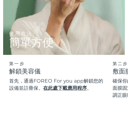
使用方法
簡單方便
第一步
第二步
解鎖美容儀
敷面
首先，通過FOREO For you app解鎖您的
確保你
設備並註冊保。
在此處下載應用程序
。
面膜固
調正眼