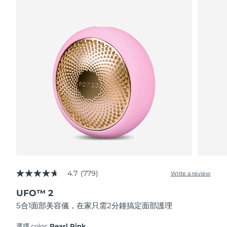
波蘭
預計送達日期
8/10/26
葡萄牙
預計送達日期
8/9/26
波多黎各
預計送達日期
8/11/26
卡達
預計送達日期
8/10/26
留尼旺
預計送達日期
8/14/26
羅馬尼亞
預計送達日期
8/9/26
俄羅斯
預計送達日期
8/17/26
4.7
(779)
Write a review
4.7
out
沙烏地阿拉伯
預計送達日期
8/10/26
UFO™ 2
of
5
5合1面部美容儀，在家只需2分鐘搞定面部護理
stars,
新加坡
預計送達日期
8/11/26
average
rating
選擇 color:
Pearl Pink