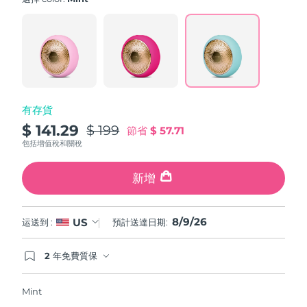
value.
斯洛伐克
預計送達日期
8/8/26
Read
779
Reviews.
斯洛維尼亞
預計送達日期
8/8/26
Same
page
link.
南非
預計送達日期
8/16/26
有存貨
南韓
預計送達日期
8/10/26
$ 141.29
$ 199
節省
$ 57.71
西班牙
預計送達日期
8/8/26
包括增值稅和關稅
瑞典
預計送達日期
8/8/26
新增
瑞士
預計送達日期
8/8/26
8/9/26
US
运送到 :
預計送達日期:
台灣
預計送達日期
8/13/26
2 年免費質保
如果您在2年質保期內發現任何非人為品質問題，
泰國
預計送達日期
8/12/26
FOREO將免費為您更換產品。
Mint
土耳其
預計送達日期
8/9/26