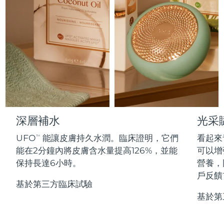
Professional IPL hair removal device
Microcurrent body toning
All hair treatments
All FAQ™ skincare
德國
預計送達日期
8/8/26
FAQ™產品
FAQ™產品
痘肌護理
眼部護理
直布羅陀
PEACH™ 2
LUNA™ 4 body
預計送達日期
8/12/26
FAQ™ products
All anti-aging treatments
All LED treatments
ESPADA™ 2 plus
BEAR™ 2 eyes & lips
IPL hair removal
Massaging body brush
All toning treatments
希臘
預計送達日期
8/8/26
Recurring acne LED therapy
Microcurrent line smoothing device
中國香港特別行政區
預計送達日期
8/9/26
PEACH™ 2 go
SUPERCHARGED™ serum
護發
毛孔護理
ESPADA™ 2
IRIS™ 2
Travel-friendly IPL hair removal
Firming body serum
匈牙利
LUNA™ 4 hair
預計送達日期
8/8/26
KIWI™ derma
Acne treatment device
Rejuvenating eye massager
NEW
深層補水
光采
2-in-1 LED scalp massager
Diamond microdermabrasion .
冰島
預計送達日期
8/9/26
UFO
能讓皮膚持久水潤。臨床證明，它們
看起來
PEACH™ Cooling Prep Gel
TM
ESPADA™ Blemish Solution
眼部護膚
能在2分鐘內將皮膚含水量提高126%，並能
可以增
牙齒美白
Cooling IPL hair removal gel
印尼
預計送達日期
8/6/26
FLIP™ play advanced
KIWI™
保持長達6小時。
營養，
Concentrated acne gel
Advanced eye care treatment
issa™ Teeth Whitening Set
LED light hairbrush
Blackhead remover
戶反饋
愛爾蘭
預計送達日期
8/8/26
更多的
Dual LED + sonic device & 18% PAP gel
基於第三方臨床試驗
基於第
ESPADA™ 設備
眼部護理設備
曼島
預計送達日期
8/10/26
LUNA™ Dual-Peptide Scalp
KIWI™ 皮肤护理
All acne treatment devices
All revitalizing eye massagers
Serum
issa™ Teeth Whitening Gel