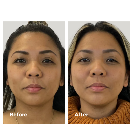
Advanced pore care essentials
以色列
預計送達日期
8/12/26
For healthy hair
18% PAP
護膚品
男士
義大利
預計送達日期
8/8/26
日本
預計送達日期
8/11/26
澤西島
預計送達日期
8/13/26
全部購買
哈薩克
預計送達日期
8/10/26
FOREO APP
科威特
預計送達日期
8/8/26
關於我們
拉脫維亞
預計送達日期
8/8/26
黎巴嫩
預計送達日期
8/9/26
立陶宛
預計送達日期
8/8/26
Before
After
盧森堡
預計送達日期
8/8/26