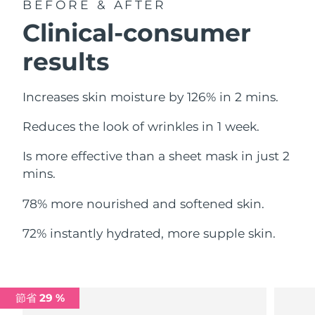
BEFORE & AFTER
中國澳門特別行政區
預計送達日期
8/10/26
Clinical-consumer
馬來西亞
預計送達日期
8/11/26
results
馬爾他
預計送達日期
8/8/26
Increases skin moisture by 126% in 2 mins.
墨西哥
預計送達日期
8/12/26
Reduces the look of wrinkles in 1 week.
摩納哥
預計送達日期
8/9/26
Is more effective than a sheet mask in just 2
mins.
荷蘭
預計送達日期
8/8/26
78% more nourished and softened skin.
紐西蘭
預計送達日期
8/8/26
72% instantly hydrated, more supple skin.
挪威
預計送達日期
8/8/26
阿曼
預計送達日期
8/11/26
節省 29 %
菲律賓
預計送達日期
8/11/26