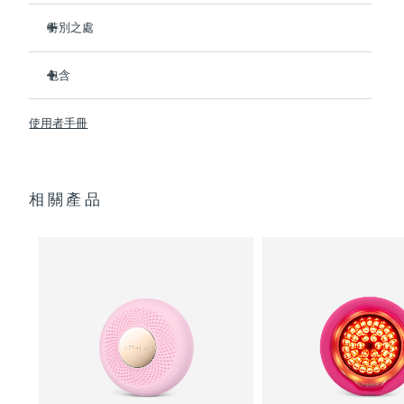
特別之處
阿拉伯聯合大公國
預計送達日期
8/9/26
比前代產品速率提升5倍，並可以自由控制溫度。
包含
英國
預計送達日期
8/8/26
熱能科技幫助面膜中的成分深入肌膚。
冷能科技可以去除浮腫，緊緻皮膚，縮小毛孔。
UFO
2
™
美國
使用者手冊
預計送達日期
8/9/26
T-Sonic
按摩可以緩解肌肉緊張，增強皮膚光澤。
USB 充電線
™
全光譜LED彩光有助於肌膚煥發活力。
快速操作指南
烏茲別克
預計送達日期
8/13/26
臨床證明，僅7天即可顯著減少皺紋。
通用操作指南
相關產品
2年質保 (西班牙：3年質保)
越南
預計送達日期
8/14/26