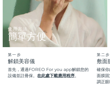
使用方法
簡單方便
第一步
第二步
解鎖美容儀
敷面
首先，通過FOREO For you app解鎖您的
確保你
設備並註冊保。
在此處下載應用程序
。
面膜固
調正眼