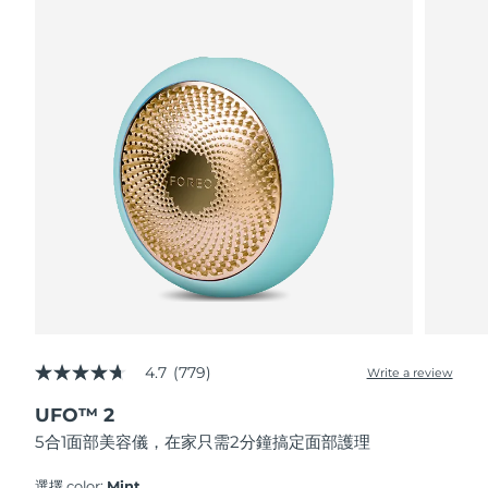
波蘭
預計送達日期
8/9/26
葡萄牙
預計送達日期
8/8/26
波多黎各
預計送達日期
8/10/26
卡達
預計送達日期
8/9/26
留尼旺
預計送達日期
8/13/26
羅馬尼亞
預計送達日期
8/8/26
俄羅斯
預計送達日期
8/16/26
4.7
(779)
Write a review
4.7
out
沙烏地阿拉伯
預計送達日期
8/9/26
UFO™ 2
of
5
5合1面部美容儀，在家只需2分鐘搞定面部護理
stars,
新加坡
預計送達日期
8/10/26
average
rating
選擇 color:
Mint