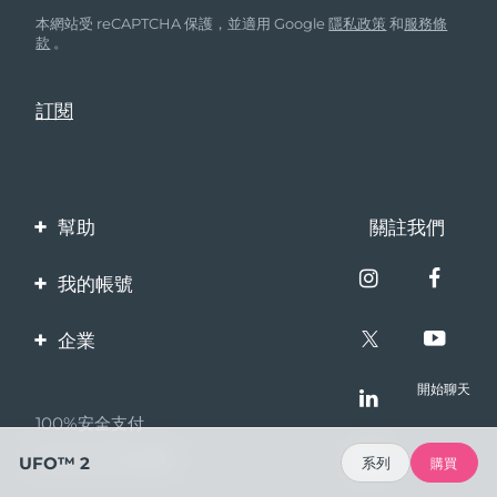
本網站受 reCAPTCHA 保護，並適用 Google
隱私政策
和
服務條
款
。
幫助
關註我們
聯繫我們
我的帳號
訂單與運輸
產品註冊
企業
保修與退換貨
客服支持
關於FOREO
開始聊天
常見問題
100%安全支付
夥伴計畫
電池資訊
Bazaarvoice口碑
UFO™ 2
系列
購買
聯盟新聞