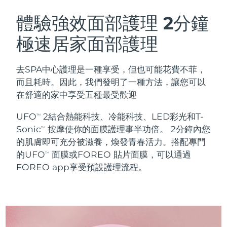
瑞典美膚護理
奧地利
預計送達日期
8/8/26
體驗強效面部護理
2分鐘
極速居家面部護理
巴林
預計送達日期
8/9/26
面部清潔
緊致提拉
比利時
預計送達日期
8/8/26
去SPA中心護理是一種享受，但也可能花費不菲，
LUNA™ 4 套裝
BEAR™ 2 套裝
而且耗時。因此，我們發明了一種方法，讓您可以
百慕達
預計送達日期
8/14/26
Anti-aging massage
Microcurrent toning
在舒適的家中享受五種最受歡迎
波士尼亞與赫塞哥維納
預計送達日期
8/11/26
UFO
2結合熱能科技、冷能科技、LED彩光和T-
TM
補水保濕
口腔護理
Sonic
按摩使你的面膜護理事半功倍。 2分鐘內您
LUNA™ 4 Plus
BEAR™ 2 go
TM
汶萊
預計送達日期
8/13/26
UFO™ 3 套裝
issa™ 4
的肌膚即可充分被滋養，煥發青春活力。搭配專門
Massage, LED heating
Microcurrent toning on-the-go
FAQ™ 抗老護理
Deep facial hydration
Hybrid silicone sonic toothbrush
的UFO
面膜或FOREO 貼片面膜，可以通過
TM
保加利亞
預計送達日期
8/8/26
FOREO app享受預設護理流程。
NEW
LUNA™ 4 Men
BEAR™ 2 eyes & lips
加拿大
預計送達日期
8/12/26
UFO™ 3 LED
issa™ 4 plus
For men, anti-aging massage
Microcurrent line smoothing device
Near-infrared and red light therapy
Smart hybrid silicone sonic toothbrush
智利
預計送達日期
8/12/26
device
抗老
LED 護理