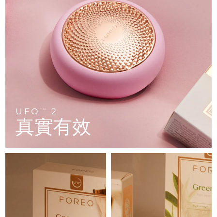
FAQ™ 101
FAQ™ 201
中國
LUNA™ 4 mini
面部提拉護理
預計送達日期
8/8/26
NEW
issa™ 4 smile
UFO™ 3 mini
Clinical anti-aging
LED mask
For young skin, T-zone
Premium anti-aging skincare
哥倫比亞
預計送達日期
8/12/26
Hybrid silicone sonic toothbrush
Red light therapy device for young skin
生髮
肌膚年輕化
克羅埃西亞
預計送達日期
8/8/26
FAQ™ 102
FAQ™ 202
LUNA™ 4 go
BEAR™ 設備
FAQ™ 301
FAQ™ 501
issa™ 4 baby
UFO™ 3 go
Advanced clinical anti-aging
LED mask
For travel or gym bag
All premium facelift devices
NEW
賽普勒斯
預計送達日期
8/9/26
LED hair strengthening scalp massager
Full-Spectrum Red Light Therapy
For ages 0-3
Portable red light therapy
捷克
預計送達日期
8/8/26
FAQ™ 103
FAQ™ 211
LUNA™護膚
保健品
FAQ™ Scalp Serum
FAQ™ 502
UFO
2
issa™ Teeth Whitening Set
面膜
TM
Luxurious clinical anti-aging set
Anti-aging neck & décolleté LED mask
Premium cleansers & balm
丹麥
預計送達日期
8/8/26
真實有效
Scalp recovery probiotic serum
Full-Spectrum Red Light Therapy
Dual LED + sonic device & 18% PAP gel
Rejuvenation & hydration
專業治療
愛沙尼亞
預計送達日期
8/8/26
FAQ™ P1 Primer
FAQ™ 221
LUNA™ 設備
FAQ™護膚品
ISSA™ 設備
UFO™ 設備
Manuka honey primer
Anti-aging LED hand mask
芬蘭
FAQ™ Red Light Serum
預計送達日期
8/8/26
All facial cleansing devices
All FAQ™ skincare
All silicone sonic toothbrushes
All deep facial hydration devices
法國
預計送達日期
8/8/26
脫毛
身體護理
FAQ™護膚品
FAQ™護膚品
PEACH™ 2 Pro Max
BEAR™ 2 body
FAQ™產品
FAQ™ skincare
法屬玻里尼西亞
預計送達日期
8/12/26
All FAQ™ skincare
All FAQ™ skincare