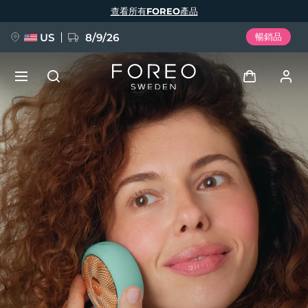
移
查看所有FOREO產品
至
主
內
容
US
8/9/26
暢銷品
新品
登入
語言
BREAKING NEWS
用戶信息
English
Deutsch
Español
我的設備
FAQ™ Pure Beauty-Tech Elixir
Français
Italiano
Português
我的訂單
Polski
Svenska
Русский
Türkçe
简体中文
繁體中文
我的地址
issa™ Teeth Whitening Set
我的訂閱