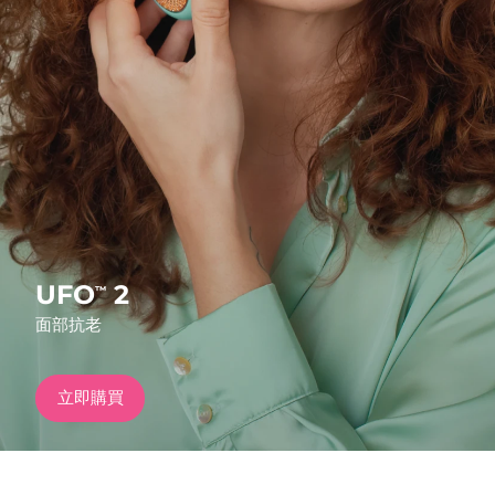
發貨國家
美國
預計送達日期
8/9/26
FAQ™ Dual LED Panel
英國
預計送達日期
8/8/26
熱門產品
西班牙
預計送達日期
8/8/26
澳洲
預計送達日期
8/11/26
法國
預計送達日期
8/8/26
UFO
2
™
特別優惠
暢銷產品
面部抗老
德國
預計送達日期
8/8/26
加拿大
預計送達日期
8/12/26
立即購買
紅光療法
澳洲
預計送達日期
8/11/26