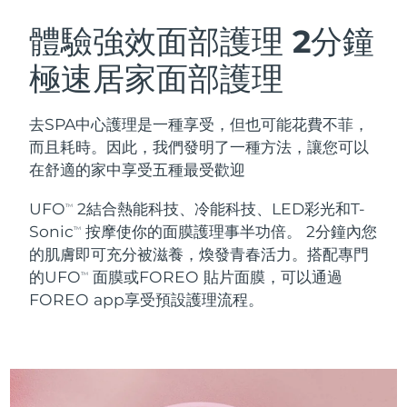
瑞典美膚護理
奧地利
預計送達日期
8/11/26
體驗強效面部護理
2分鐘
極速居家面部護理
巴林
預計送達日期
8/12/26
面部清潔
緊致提拉
比利時
預計送達日期
8/11/26
去SPA中心護理是一種享受，但也可能花費不菲，
LUNA™ 4 套裝
BEAR™ 2 套裝
而且耗時。因此，我們發明了一種方法，讓您可以
百慕達
預計送達日期
8/17/26
Anti-aging massage
Microcurrent toning
在舒適的家中享受五種最受歡迎
波士尼亞與赫塞哥維納
預計送達日期
8/14/26
UFO
2結合熱能科技、冷能科技、LED彩光和T-
TM
補水保濕
口腔護理
Sonic
按摩使你的面膜護理事半功倍。 2分鐘內您
LUNA™ 4 Plus
BEAR™ 2 go
TM
汶萊
預計送達日期
8/16/26
UFO™ 3 套裝
issa™ 4
的肌膚即可充分被滋養，煥發青春活力。搭配專門
Massage, LED heating
Microcurrent toning on-the-go
FAQ™ 抗老護理
Deep facial hydration
Hybrid silicone sonic toothbrush
的UFO
面膜或FOREO 貼片面膜，可以通過
TM
保加利亞
預計送達日期
8/11/26
FOREO app享受預設護理流程。
NEW
LUNA™ 4 Men
BEAR™ 2 eyes & lips
加拿大
預計送達日期
8/15/26
UFO™ 3 LED
issa™ 4 plus
For men, anti-aging massage
Microcurrent line smoothing device
Near-infrared and red light therapy
Smart hybrid silicone sonic toothbrush
智利
預計送達日期
8/15/26
device
抗老
LED 護理