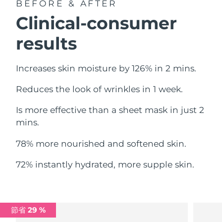
BEFORE & AFTER
中國澳門特別行政區
預計送達日期
8/13/26
Clinical-consumer
馬來西亞
預計送達日期
8/14/26
results
馬爾他
預計送達日期
8/11/26
Increases skin moisture by 126% in 2 mins.
墨西哥
預計送達日期
8/15/26
Reduces the look of wrinkles in 1 week.
摩納哥
預計送達日期
8/12/26
Is more effective than a sheet mask in just 2
mins.
荷蘭
預計送達日期
8/11/26
78% more nourished and softened skin.
紐西蘭
預計送達日期
8/11/26
72% instantly hydrated, more supple skin.
挪威
預計送達日期
8/11/26
阿曼
預計送達日期
8/14/26
節省 29 %
菲律賓
預計送達日期
8/14/26