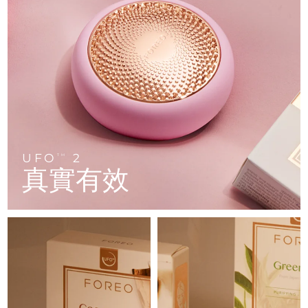
FAQ™ 101
FAQ™ 201
中國
LUNA™ 4 mini
面部提拉護理
預計送達日期
8/11/26
NEW
issa™ 4 smile
UFO™ 3 mini
Clinical anti-aging
LED mask
For young skin, T-zone
Premium anti-aging skincare
哥倫比亞
預計送達日期
8/15/26
Hybrid silicone sonic toothbrush
Red light therapy device for young skin
生髮
肌膚年輕化
克羅埃西亞
預計送達日期
8/11/26
FAQ™ 102
FAQ™ 202
LUNA™ 4 go
BEAR™ 設備
FAQ™ 301
FAQ™ 501
issa™ 4 baby
UFO™ 3 go
Advanced clinical anti-aging
LED mask
For travel or gym bag
All premium facelift devices
NEW
賽普勒斯
預計送達日期
8/12/26
LED hair strengthening scalp massager
Full-Spectrum Red Light Therapy
For ages 0-3
Portable red light therapy
捷克
預計送達日期
8/11/26
FAQ™ 103
FAQ™ 211
LUNA™護膚
保健品
FAQ™ Scalp Serum
FAQ™ 502
UFO
2
issa™ Teeth Whitening Set
面膜
TM
Luxurious clinical anti-aging set
Anti-aging neck & décolleté LED mask
Premium cleansers & balm
丹麥
預計送達日期
8/11/26
真實有效
Scalp recovery probiotic serum
Full-Spectrum Red Light Therapy
Dual LED + sonic device & 18% PAP gel
Rejuvenation & hydration
專業治療
愛沙尼亞
預計送達日期
8/11/26
FAQ™ P1 Primer
FAQ™ 221
LUNA™ 設備
FAQ™護膚品
ISSA™ 設備
UFO™ 設備
Manuka honey primer
Anti-aging LED hand mask
芬蘭
FAQ™ Red Light Serum
預計送達日期
8/11/26
All facial cleansing devices
All FAQ™ skincare
All silicone sonic toothbrushes
All deep facial hydration devices
法國
預計送達日期
8/11/26
脫毛
身體護理
FAQ™護膚品
FAQ™護膚品
PEACH™ 2 Pro Max
BEAR™ 2 body
FAQ™產品
FAQ™ skincare
法屬玻里尼西亞
預計送達日期
8/15/26
All FAQ™ skincare
All FAQ™ skincare