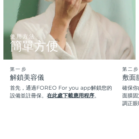
使用方法
簡單方便
第一步
第二步
解鎖美容儀
敷面
首先，通過FOREO For you app解鎖您的
確保你
設備並註冊保。
在此處下載應用程序
。
面膜固
調正眼