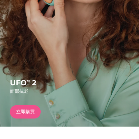
發貨國家
美國
預計送達日期
8/12/26
FAQ™ Dual LED Panel
英國
預計送達日期
8/11/26
熱門產品
西班牙
預計送達日期
8/11/26
澳洲
預計送達日期
8/14/26
法國
預計送達日期
8/11/26
UFO
2
™
特別優惠
暢銷產品
面部抗老
德國
預計送達日期
8/11/26
加拿大
預計送達日期
8/15/26
立即購買
紅光療法
澳洲
預計送達日期
8/14/26