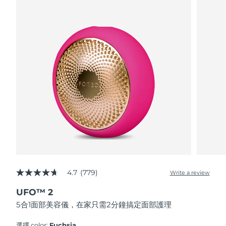
波蘭
預計送達日期
8/12/26
葡萄牙
預計送達日期
8/11/26
波多黎各
預計送達日期
8/13/26
卡達
預計送達日期
8/12/26
留尼旺
預計送達日期
8/16/26
羅馬尼亞
預計送達日期
8/11/26
俄羅斯
預計送達日期
8/19/26
4.7
(779)
Write a review
4.7
out
沙烏地阿拉伯
預計送達日期
8/12/26
UFO™ 2
of
5
5合1面部美容儀，在家只需2分鐘搞定面部護理
stars,
新加坡
預計送達日期
8/13/26
average
rating
選擇 color:
Fuchsia