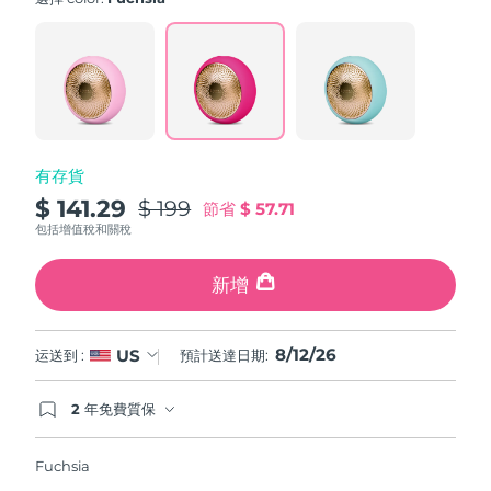
value.
斯洛伐克
預計送達日期
8/11/26
Read
779
Reviews.
斯洛維尼亞
預計送達日期
8/11/26
Same
page
link.
南非
預計送達日期
8/19/26
有存貨
南韓
預計送達日期
8/13/26
$ 141.29
$ 199
節省
$ 57.71
西班牙
預計送達日期
8/11/26
包括增值稅和關稅
瑞典
預計送達日期
8/11/26
新增
瑞士
預計送達日期
8/11/26
8/12/26
US
运送到 :
預計送達日期:
台灣
預計送達日期
8/16/26
2 年免費質保
如果您在2年質保期內發現任何非人為品質問題，
泰國
預計送達日期
8/15/26
FOREO將免費為您更換產品。
Fuchsia
土耳其
預計送達日期
8/12/26