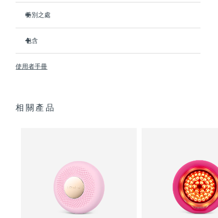
特別之處
阿拉伯聯合大公國
預計送達日期
8/12/26
比前代產品速率提升5倍，並可以自由控制溫度。
包含
英國
預計送達日期
8/11/26
熱能科技幫助面膜中的成分深入肌膚。
冷能科技可以去除浮腫，緊緻皮膚，縮小毛孔。
UFO
2
™
美國
使用者手冊
預計送達日期
8/12/26
T-Sonic
按摩可以緩解肌肉緊張，增強皮膚光澤。
USB 充電線
™
全光譜LED彩光有助於肌膚煥發活力。
快速操作指南
烏茲別克
預計送達日期
8/16/26
臨床證明，僅7天即可顯著減少皺紋。
通用操作指南
相關產品
2年質保 (西班牙：3年質保)
越南
預計送達日期
8/17/26