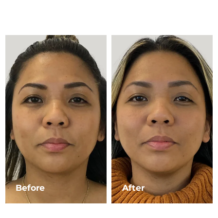
Advanced pore care essentials
以色列
預計送達日期
8/15/26
For healthy hair
18% PAP
護膚品
男士
義大利
預計送達日期
8/11/26
日本
預計送達日期
8/14/26
澤西島
預計送達日期
8/16/26
全部購買
哈薩克
預計送達日期
8/13/26
FOREO APP
科威特
預計送達日期
8/11/26
關於我們
拉脫維亞
預計送達日期
8/11/26
黎巴嫩
預計送達日期
8/12/26
立陶宛
預計送達日期
8/11/26
Before
After
盧森堡
預計送達日期
8/11/26