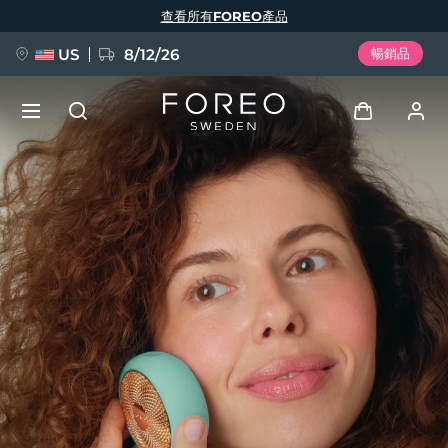
移
查看所有FOREO產品
至
主
內
容
US
8/12/26
暢銷品
新品
登入
語言
BREAKING NEWS
用戶信息
English
Deutsch
Español
我的設備
FAQ™ Pure Beauty-Tech Elixir
Français
Italiano
Português
我的訂單
Polski
Svenska
Русский
Türkçe
简体中文
繁體中文
我的地址
issa™ Teeth Whitening Set
我的訂閱