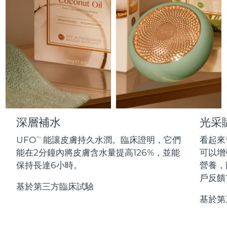
Professional IPL hair removal device
Microcurrent body toning
All hair treatments
All FAQ™ skincare
德國
預計送達日期
8/11/26
FAQ™產品
FAQ™產品
痘肌護理
眼部護理
直布羅陀
PEACH™ 2
LUNA™ 4 body
預計送達日期
8/15/26
FAQ™ products
All anti-aging treatments
All LED treatments
ESPADA™ 2 plus
BEAR™ 2 eyes & lips
IPL hair removal
Massaging body brush
All toning treatments
希臘
預計送達日期
8/11/26
Recurring acne LED therapy
Microcurrent line smoothing device
中國香港特別行政區
預計送達日期
8/12/26
PEACH™ 2 go
SUPERCHARGED™ serum
護發
毛孔護理
ESPADA™ 2
IRIS™ 2
Travel-friendly IPL hair removal
Firming body serum
匈牙利
LUNA™ 4 hair
預計送達日期
8/11/26
KIWI™ derma
Acne treatment device
Rejuvenating eye massager
NEW
深層補水
光采
2-in-1 LED scalp massager
Diamond microdermabrasion .
冰島
預計送達日期
8/12/26
UFO
能讓皮膚持久水潤。臨床證明，它們
看起來
PEACH™ Cooling Prep Gel
TM
ESPADA™ Blemish Solution
眼部護膚
能在2分鐘內將皮膚含水量提高126%，並能
可以增
牙齒美白
Cooling IPL hair removal gel
印尼
預計送達日期
8/9/26
FLIP™ play advanced
KIWI™
保持長達6小時。
營養，
Concentrated acne gel
Advanced eye care treatment
issa™ Teeth Whitening Set
LED light hairbrush
Blackhead remover
戶反饋
愛爾蘭
預計送達日期
8/11/26
更多的
Dual LED + sonic device & 18% PAP gel
基於第三方臨床試驗
基於第
ESPADA™ 設備
眼部護理設備
曼島
預計送達日期
8/13/26
LUNA™ Dual-Peptide Scalp
KIWI™ 皮肤护理
All acne treatment devices
All revitalizing eye massagers
Serum
issa™ Teeth Whitening Gel