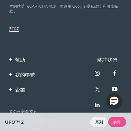
本網站受 reCAPTCHA 保護，並適用 Google
隱私政策
和
服務條
款
。
幫助
關註我們
聯繫我們
我的帳號
訂單與運輸
產品註冊
企業
保修與退換貨
客服支持
關於FOREO
常見問題
100%安全支付
夥伴計畫
電池資訊
Bazaarvoice口碑
UFO™ 2
系列
購買
聯盟新聞