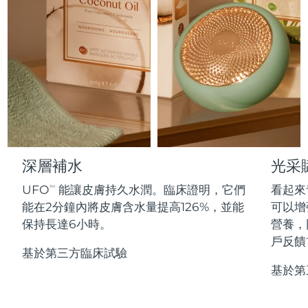
Professional IPL hair removal device
Microcurrent body toning
All hair treatments
All FAQ™ skincare
德國
預計送達日期
8/8/26
FAQ™產品
FAQ™產品
痘肌護理
眼部護理
直布羅陀
PEACH™ 2
LUNA™ 4 body
預計送達日期
8/12/26
FAQ™ products
All anti-aging treatments
All LED treatments
ESPADA™ 2 plus
BEAR™ 2 eyes & lips
IPL hair removal
Massaging body brush
All toning treatments
希臘
預計送達日期
8/8/26
Recurring acne LED therapy
Microcurrent line smoothing device
中國香港特別行政區
預計送達日期
8/9/26
PEACH™ 2 go
SUPERCHARGED™ serum
護發
毛孔護理
ESPADA™ 2
IRIS™ 2
Travel-friendly IPL hair removal
Firming body serum
牙齒美白
匈牙利
LUNA™ 4 hair
預計送達日期
8/8/26
KIWI™ derma
Acne treatment device
Rejuvenating eye massager
NEW
深層補水
光采
2-in-1 LED scalp massager
Diamond microdermabrasion .
issa™ Teeth Whitening Set
冰島
預計送達日期
8/9/26
UFO
能讓皮膚持久水潤。臨床證明，它們
看起來
PEACH™ Cooling Prep Gel
TM
Dual LED + sonic device & 18% PAP gel
ESPADA™ Blemish Solution
眼部護膚
能在2分鐘內將皮膚含水量提高126%，並能
可以增
Cooling IPL hair removal gel
FLIP™ play advanced
印尼
預計送達日期
8/6/26
KIWI™
保持長達6小時。
營養，
Concentrated acne gel
Advanced eye care treatment
LED light hairbrush
Blackhead remover
戶反饋
issa™ Teeth Whitening Gel
愛爾蘭
預計送達日期
8/8/26
更多的
基於第三方臨床試驗
18% PAP
LUNA™ Dual-Peptide Scalp
護膚品
基於第
ESPADA™ 設備
眼部護理設備
曼島
預計送達日期
8/10/26
Serum
KIWI™ 皮肤护理
All acne treatment devices
All revitalizing eye massagers
For healthy hair