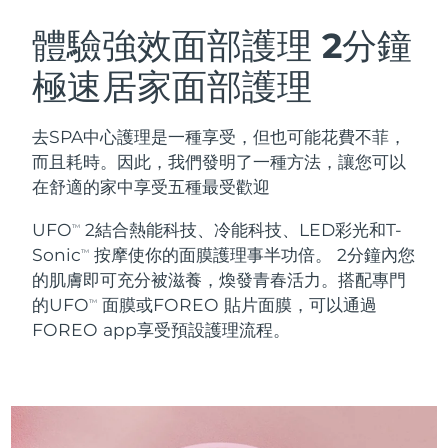
瑞典美膚護理
奧地利
預計送達日期
8/8/26
體驗強效面部護理
2分鐘
極速居家面部護理
巴林
預計送達日期
8/9/26
面部清潔
緊致提拉
比利時
預計送達日期
8/8/26
去SPA中心護理是一種享受，但也可能花費不菲，
LUNA™ 4 套裝
BEAR™ 2 套裝
而且耗時。因此，我們發明了一種方法，讓您可以
百慕達
預計送達日期
8/14/26
Anti-aging massage
Microcurrent toning
在舒適的家中享受五種最受歡迎
波士尼亞與赫塞哥維納
預計送達日期
8/11/26
UFO
2結合熱能科技、冷能科技、LED彩光和T-
TM
補水保濕
口腔護理
Sonic
按摩使你的面膜護理事半功倍。 2分鐘內您
LUNA™ 4 Plus
BEAR™ 2 go
TM
汶萊
預計送達日期
8/13/26
UFO™ 3 套裝
issa™ 4
的肌膚即可充分被滋養，煥發青春活力。搭配專門
Massage, LED heating
Microcurrent toning on-the-go
FAQ™ 抗老護理
Deep facial hydration
Hybrid silicone sonic toothbrush
的UFO
面膜或FOREO 貼片面膜，可以通過
TM
保加利亞
預計送達日期
8/8/26
FOREO app享受預設護理流程。
NEW
LUNA™ 4 Men
BEAR™ 2 eyes & lips
加拿大
預計送達日期
8/12/26
UFO™ 3 LED
issa™ 4 plus
For men, anti-aging massage
Microcurrent line smoothing device
Near-infrared and red light therapy
Smart hybrid silicone sonic toothbrush
智利
預計送達日期
8/12/26
device
抗老
LED 護理