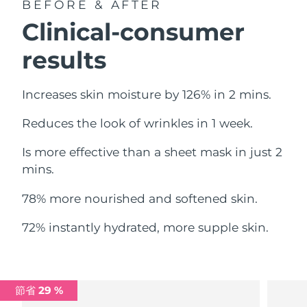
BEFORE & AFTER
中國澳門特別行政區
預計送達日期
8/10/26
Clinical-consumer
馬來西亞
預計送達日期
8/11/26
results
馬爾他
預計送達日期
8/8/26
Increases skin moisture by 126% in 2 mins.
墨西哥
預計送達日期
8/12/26
Reduces the look of wrinkles in 1 week.
摩納哥
預計送達日期
8/9/26
Is more effective than a sheet mask in just 2
mins.
荷蘭
預計送達日期
8/8/26
78% more nourished and softened skin.
紐西蘭
預計送達日期
8/8/26
72% instantly hydrated, more supple skin.
挪威
預計送達日期
8/8/26
阿曼
預計送達日期
8/11/26
節省 29 %
菲律賓
預計送達日期
8/11/26