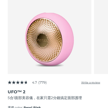
波蘭
預計送達日期
8/9/26
葡萄牙
預計送達日期
8/8/26
波多黎各
預計送達日期
8/10/26
卡達
預計送達日期
8/9/26
留尼旺
預計送達日期
8/13/26
羅馬尼亞
預計送達日期
8/8/26
俄羅斯
預計送達日期
8/16/26
4.7
(779)
Write a review
4.7
out
沙烏地阿拉伯
預計送達日期
8/9/26
UFO™ 2
of
5
5合1面部美容儀，在家只需2分鐘搞定面部護理
stars,
新加坡
預計送達日期
8/10/26
average
rating
選擇 color:
Pearl Pink