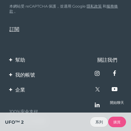
本網站受 reCAPTCHA 保護，並適用 Google
隱私政策
和
服務條
款
。
幫助
關註我們
聯繫我們
我的帳號
訂單與運輸
產品註冊
企業
保修與退換貨
客服支持
關於FOREO
開始聊天
常見問題
100%安全支付
夥伴計畫
電池資訊
Bazaarvoice口碑
UFO™ 2
系列
購買
聯盟新聞