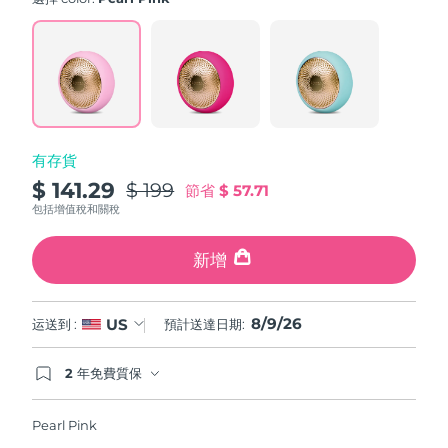
value.
斯洛伐克
預計送達日期
8/8/26
Read
779
Reviews.
斯洛維尼亞
預計送達日期
8/8/26
Same
page
link.
南非
預計送達日期
8/16/26
有存貨
南韓
預計送達日期
8/10/26
$ 141.29
$ 199
節省
$ 57.71
西班牙
預計送達日期
8/8/26
包括增值稅和關稅
瑞典
預計送達日期
8/8/26
新增
瑞士
預計送達日期
8/8/26
8/9/26
US
运送到 :
預計送達日期:
台灣
預計送達日期
8/13/26
2 年免費質保
如果您在2年質保期內發現任何非人為品質問題，
泰國
預計送達日期
8/12/26
FOREO將免費為您更換產品。
Pearl Pink
土耳其
預計送達日期
8/9/26