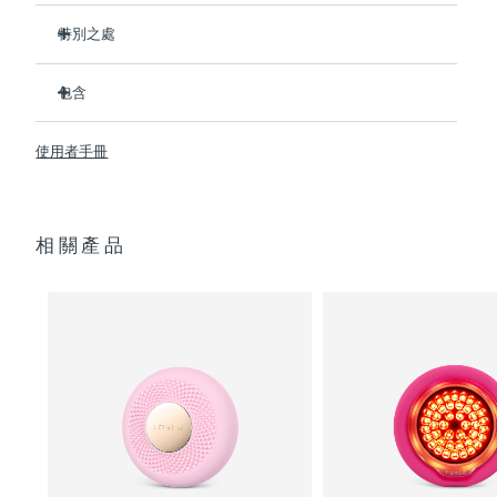
特別之處
阿拉伯聯合大公國
預計送達日期
8/9/26
比前代產品速率提升5倍，並可以自由控制溫度。
包含
英國
預計送達日期
8/8/26
熱能科技幫助面膜中的成分深入肌膚。
冷能科技可以去除浮腫，緊緻皮膚，縮小毛孔。
UFO
2
™
美國
使用者手冊
預計送達日期
8/9/26
T-Sonic
按摩可以緩解肌肉緊張，增強皮膚光澤。
USB 充電線
™
全光譜LED彩光有助於肌膚煥發活力。
快速操作指南
烏茲別克
預計送達日期
8/13/26
臨床證明，僅7天即可顯著減少皺紋。
通用操作指南
相關產品
2年質保 (西班牙：3年質保)
越南
預計送達日期
8/14/26