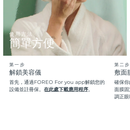
使用方法
簡單方便
第一步
第二步
解鎖美容儀
敷面
首先，通過FOREO For you app解鎖您的
確保你
設備並註冊保。
在此處下載應用程序
。
面膜固
調正眼