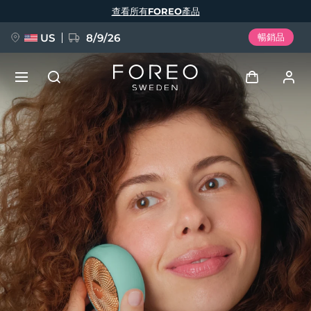
移
查看所有FOREO產品
至
主
內
容
US
8/9/26
暢銷品
新品
登入
語言
BREAKING NEWS
用戶信息
English
Deutsch
Español
我的設備
FAQ™ Pure Beauty-Tech Elixir
Français
Italiano
Português
我的訂單
Polski
Svenska
Русский
Türkçe
简体中文
繁體中文
我的地址
issa™ Teeth Whitening Set
我的訂閱