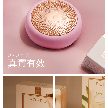
FAQ™ 101
FAQ™ 201
中國
LUNA™ 4 mini
面部提拉護理
預計送達日期
8/8/26
NEW
issa™ 4 smile
UFO™ 3 mini
Clinical anti-aging
LED mask
For young skin, T-zone
Premium anti-aging skincare
哥倫比亞
預計送達日期
8/12/26
Hybrid silicone sonic toothbrush
Red light therapy device for young skin
生髮
肌膚年輕化
克羅埃西亞
預計送達日期
8/8/26
FAQ™ 102
FAQ™ 202
LUNA™ 4 go
BEAR™ 設備
FAQ™ 301
FAQ™ 501
issa™ 4 baby
UFO™ 3 go
Advanced clinical anti-aging
LED mask
For travel or gym bag
All premium facelift devices
NEW
賽普勒斯
預計送達日期
8/9/26
LED hair strengthening scalp massager
Full-Spectrum Red Light Therapy
For ages 0-3
Portable red light therapy
捷克
預計送達日期
8/8/26
FAQ™ 103
FAQ™ 211
LUNA™護膚
保健品
FAQ™ Scalp Serum
FAQ™ 502
UFO
2
issa™ Teeth Whitening Set
面膜
TM
Luxurious clinical anti-aging set
Anti-aging neck & décolleté LED mask
Premium cleansers & balm
丹麥
預計送達日期
8/8/26
真實有效
Scalp recovery probiotic serum
Full-Spectrum Red Light Therapy
Dual LED + sonic device & 18% PAP gel
Rejuvenation & hydration
專業治療
愛沙尼亞
預計送達日期
8/8/26
FAQ™ P1 Primer
FAQ™ 221
LUNA™ 設備
FAQ™護膚品
ISSA™ 設備
UFO™ 設備
Manuka honey primer
Anti-aging LED hand mask
芬蘭
FAQ™ Red Light Serum
預計送達日期
8/8/26
All facial cleansing devices
All FAQ™ skincare
All silicone sonic toothbrushes
All deep facial hydration devices
法國
預計送達日期
8/8/26
脫毛
身體護理
FAQ™護膚品
FAQ™護膚品
PEACH™ 2 Pro Max
BEAR™ 2 body
FAQ™產品
FAQ™ skincare
法屬玻里尼西亞
預計送達日期
8/12/26
All FAQ™ skincare
All FAQ™ skincare