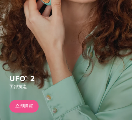
發貨國家
美國
預計送達日期
8/9/26
FAQ™ Dual LED Panel
英國
預計送達日期
8/8/26
熱門產品
西班牙
預計送達日期
8/8/26
澳洲
預計送達日期
8/11/26
法國
預計送達日期
8/8/26
UFO
2
™
特別優惠
暢銷產品
面部抗老
德國
預計送達日期
8/8/26
加拿大
預計送達日期
8/12/26
立即購買
紅光療法
澳洲
預計送達日期
8/11/26