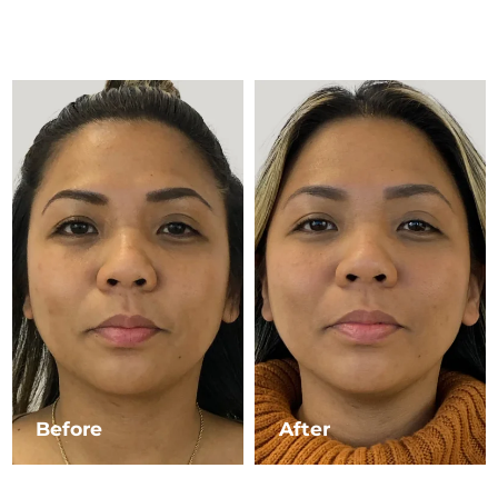
Advanced pore care essentials
以色列
預計送達日期
8/12/26
男士
義大利
預計送達日期
8/8/26
日本
預計送達日期
8/11/26
澤西島
預計送達日期
8/13/26
全部購買
哈薩克
預計送達日期
8/10/26
FOREO APP
科威特
預計送達日期
8/8/26
關於我們
拉脫維亞
預計送達日期
8/8/26
黎巴嫩
預計送達日期
8/9/26
立陶宛
預計送達日期
8/8/26
Before
After
盧森堡
預計送達日期
8/8/26