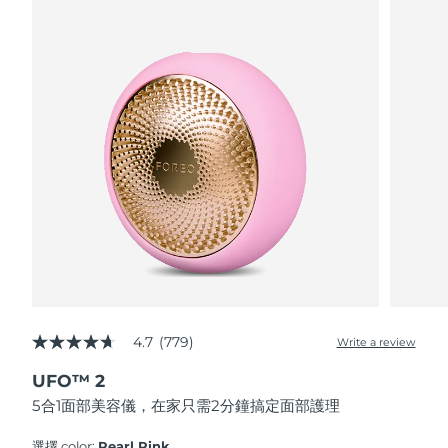
波蘭
預計送達日期
9/8/26
葡萄牙
預計送達日期
8/8/26
波多黎各
預計送達日期
10/8/26
卡達
預計送達日期
9/8/26
留尼旺
預計送達日期
13/8/26
羅馬尼亞
預計送達日期
8/8/26
俄羅斯
預計送達日期
16/8/26
4.7
(779)
Write a review
4.7
out
沙烏地阿拉伯
預計送達日期
9/8/26
UFO™ 2
of
5
5合1面部美容儀，在家只需2分鐘搞定面部護理
stars,
新加坡
預計送達日期
10/8/26
average
rating
選擇 color:
Pearl Pink