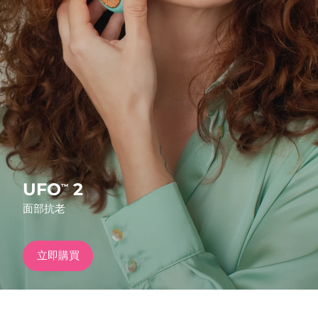
發貨國家
美國
預計送達日期
9/8/26
FAQ™ Dual LED Panel
英國
預計送達日期
8/8/26
熱門產品
西班牙
預計送達日期
8/8/26
澳洲
預計送達日期
11/8/26
法國
預計送達日期
8/8/26
UFO
2
™
特別優惠
暢銷產品
面部抗老
德國
預計送達日期
8/8/26
加拿大
預計送達日期
12/8/26
立即購買
紅光療法
澳洲
預計送達日期
11/8/26