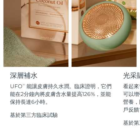
Professional IPL hair removal device
Microcurrent body toning
All hair treatments
All FAQ™ skincare
德國
預計送達日期
8/8/26
FAQ™產品
FAQ™產品
痘肌護理
眼部護理
直布羅陀
PEACH™ 2
LUNA™ 4 body
預計送達日期
12/8/26
FAQ™ products
All anti-aging treatments
All LED treatments
ESPADA™ 2 plus
BEAR™ 2 eyes & lips
IPL hair removal
Massaging body brush
All toning treatments
希臘
預計送達日期
8/8/26
Recurring acne LED therapy
Microcurrent line smoothing device
中國香港特別行政區
預計送達日期
9/8/26
PEACH™ 2 go
SUPERCHARGED™ serum
護發
毛孔護理
ESPADA™ 2
IRIS™ 2
Travel-friendly IPL hair removal
Firming body serum
匈牙利
LUNA™ 4 hair
預計送達日期
8/8/26
KIWI™ derma
Acne treatment device
Rejuvenating eye massager
NEW
深層補水
光采
2-in-1 LED scalp massager
Diamond microdermabrasion .
冰島
預計送達日期
9/8/26
UFO
能讓皮膚持久水潤。臨床證明，它們
看起來
PEACH™ Cooling Prep Gel
TM
ESPADA™ Blemish Solution
眼部護膚
能在2分鐘內將皮膚含水量提高126%，並能
可以增
牙齒美白
Cooling IPL hair removal gel
印尼
預計送達日期
6/8/26
FLIP™ play advanced
KIWI™
保持長達6小時。
營養，
Concentrated acne gel
Advanced eye care treatment
issa™ Teeth Whitening Set
LED light hairbrush
Blackhead remover
戶反饋
愛爾蘭
預計送達日期
8/8/26
更多的
Dual LED + sonic device & 18% PAP gel
基於第三方臨床試驗
基於第
ESPADA™ 設備
眼部護理設備
曼島
預計送達日期
10/8/26
LUNA™ Dual-Peptide Scalp
KIWI™ 皮肤护理
All acne treatment devices
All revitalizing eye massagers
Serum
issa™ Teeth Whitening Gel