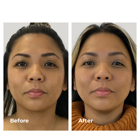
Advanced pore care essentials
以色列
預計送達日期
12/8/26
For healthy hair
18% PAP
護膚品
男士
義大利
預計送達日期
8/8/26
日本
預計送達日期
11/8/26
澤西島
預計送達日期
13/8/26
全部購買
哈薩克
預計送達日期
10/8/26
FOREO APP
科威特
預計送達日期
8/8/26
關於我們
拉脫維亞
預計送達日期
8/8/26
黎巴嫩
預計送達日期
9/8/26
立陶宛
預計送達日期
8/8/26
Before
After
盧森堡
預計送達日期
8/8/26