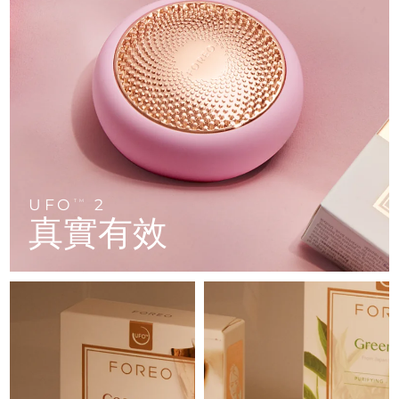
FAQ™ 101
FAQ™ 201
中國
LUNA™ 4 mini
面部提拉護理
預計送達日期
8/8/26
NEW
issa™ 4 smile
UFO™ 3 mini
Clinical anti-aging
LED mask
For young skin, T-zone
Premium anti-aging skincare
哥倫比亞
預計送達日期
12/8/26
Hybrid silicone sonic toothbrush
Red light therapy device for young skin
生髮
肌膚年輕化
克羅埃西亞
預計送達日期
8/8/26
FAQ™ 102
FAQ™ 202
LUNA™ 4 go
BEAR™ 設備
FAQ™ 301
FAQ™ 501
issa™ 4 baby
UFO™ 3 go
Advanced clinical anti-aging
LED mask
For travel or gym bag
All premium facelift devices
NEW
賽普勒斯
預計送達日期
9/8/26
LED hair strengthening scalp massager
Full-Spectrum Red Light Therapy
For ages 0-3
Portable red light therapy
捷克
預計送達日期
8/8/26
FAQ™ 103
FAQ™ 211
LUNA™護膚
保健品
FAQ™ Scalp Serum
FAQ™ 502
UFO
2
issa™ Teeth Whitening Set
面膜
TM
Luxurious clinical anti-aging set
Anti-aging neck & décolleté LED mask
Premium cleansers & balm
丹麥
預計送達日期
8/8/26
真實有效
Scalp recovery probiotic serum
Full-Spectrum Red Light Therapy
Dual LED + sonic device & 18% PAP gel
Rejuvenation & hydration
專業治療
愛沙尼亞
預計送達日期
8/8/26
FAQ™ P1 Primer
FAQ™ 221
LUNA™ 設備
FAQ™護膚品
ISSA™ 設備
UFO™ 設備
Manuka honey primer
Anti-aging LED hand mask
芬蘭
FAQ™ Red Light Serum
預計送達日期
8/8/26
All facial cleansing devices
All FAQ™ skincare
All silicone sonic toothbrushes
All deep facial hydration devices
法國
預計送達日期
8/8/26
脫毛
身體護理
FAQ™護膚品
FAQ™護膚品
PEACH™ 2 Pro Max
BEAR™ 2 body
FAQ™產品
FAQ™ skincare
法屬玻里尼西亞
預計送達日期
12/8/26
All FAQ™ skincare
All FAQ™ skincare