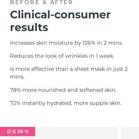
BEFORE & AFTER
中國澳門特別行政區
預計送達日期
10/8/26
Clinical-consumer
馬來西亞
預計送達日期
11/8/26
results
馬爾他
預計送達日期
8/8/26
Increases skin moisture by 126% in 2 mins.
墨西哥
預計送達日期
12/8/26
Reduces the look of wrinkles in 1 week.
摩納哥
預計送達日期
9/8/26
Is more effective than a sheet mask in just 2
mins.
荷蘭
預計送達日期
8/8/26
78% more nourished and softened skin.
紐西蘭
預計送達日期
8/8/26
72% instantly hydrated, more supple skin.
挪威
預計送達日期
8/8/26
阿曼
預計送達日期
11/8/26
節省 29 %
菲律賓
預計送達日期
11/8/26