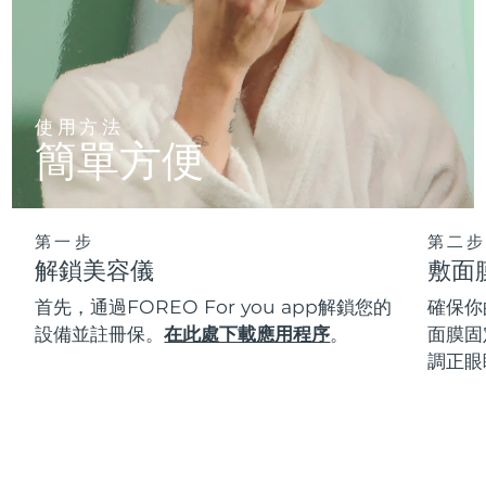
使用方法
簡單方便
第一步
第二步
解鎖美容儀
敷面
首先，通過FOREO For you app解鎖您的
確保你
設備並註冊保。
在此處下載應用程序
。
面膜固
調正眼