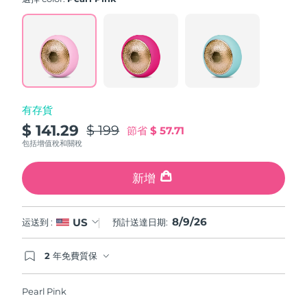
value.
斯洛伐克
預計送達日期
8/8/26
Read
779
Reviews.
斯洛維尼亞
預計送達日期
8/8/26
Same
page
link.
南非
預計送達日期
16/8/26
有存貨
南韓
預計送達日期
10/8/26
$ 141.29
$ 199
節省
$ 57.71
西班牙
預計送達日期
8/8/26
包括增值稅和關稅
瑞典
預計送達日期
8/8/26
新增
瑞士
預計送達日期
8/8/26
8/9/26
US
运送到 :
預計送達日期:
台灣
預計送達日期
13/8/26
2 年免費質保
如果您在2年質保期內發現任何非人為品質問題，
泰國
預計送達日期
12/8/26
FOREO將免費為您更換產品。
Pearl Pink
土耳其
預計送達日期
9/8/26