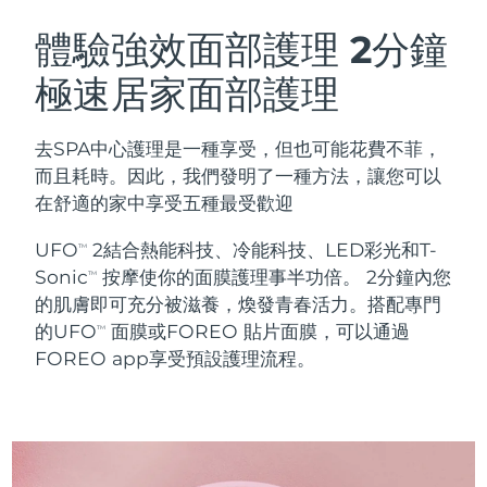
瑞典美膚護理
奧地利
預計送達日期
8/8/26
體驗強效面部護理
2分鐘
極速居家面部護理
巴林
預計送達日期
9/8/26
面部清潔
緊致提拉
比利時
預計送達日期
8/8/26
去SPA中心護理是一種享受，但也可能花費不菲，
LUNA™ 4 套裝
BEAR™ 2 套裝
而且耗時。因此，我們發明了一種方法，讓您可以
百慕達
預計送達日期
14/8/26
Anti-aging massage
Microcurrent toning
在舒適的家中享受五種最受歡迎
波士尼亞與赫塞哥維納
預計送達日期
11/8/26
UFO
2結合熱能科技、冷能科技、LED彩光和T-
TM
補水保濕
口腔護理
Sonic
按摩使你的面膜護理事半功倍。 2分鐘內您
LUNA™ 4 Plus
BEAR™ 2 go
TM
汶萊
預計送達日期
13/8/26
UFO™ 3 套裝
issa™ 4
的肌膚即可充分被滋養，煥發青春活力。搭配專門
Massage, LED heating
Microcurrent toning on-the-go
FAQ™ 抗老護理
Deep facial hydration
Hybrid silicone sonic toothbrush
的UFO
面膜或FOREO 貼片面膜，可以通過
TM
保加利亞
預計送達日期
8/8/26
FOREO app享受預設護理流程。
NEW
LUNA™ 4 Men
BEAR™ 2 eyes & lips
加拿大
預計送達日期
12/8/26
UFO™ 3 LED
issa™ 4 plus
For men, anti-aging massage
Microcurrent line smoothing device
Near-infrared and red light therapy
Smart hybrid silicone sonic toothbrush
智利
預計送達日期
12/8/26
device
抗老
LED 護理