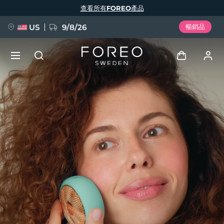
移
查看所有FOREO產品
至
主
內
容
US
9/8/26
暢銷品
新品
登入
語言
BREAKING NEWS
用戶信息
English
Deutsch
Español
我的設備
FAQ™ Pure Beauty-Tech Elixir
Français
Italiano
Português
我的訂單
Polski
Svenska
Русский
Türkçe
简体中文
繁體中文
我的地址
issa™ Teeth Whitening Set
我的訂閱