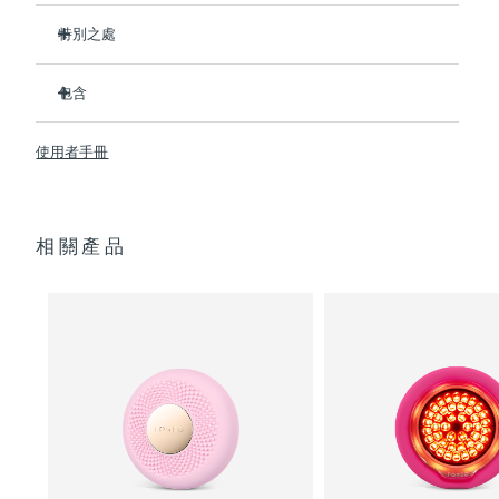
特別之處
阿拉伯聯合大公國
預計送達日期
9/8/26
比前代產品速率提升5倍，並可以自由控制溫度。
包含
英國
預計送達日期
8/8/26
熱能科技幫助面膜中的成分深入肌膚。
冷能科技可以去除浮腫，緊緻皮膚，縮小毛孔。
UFO
2
™
美國
使用者手冊
預計送達日期
9/8/26
T-Sonic
按摩可以緩解肌肉緊張，增強皮膚光澤。
USB 充電線
™
全光譜LED彩光有助於肌膚煥發活力。
快速操作指南
烏茲別克
預計送達日期
13/8/26
臨床證明，僅7天即可顯著減少皺紋。
通用操作指南
相關產品
2年質保 (西班牙：3年質保)
越南
預計送達日期
14/8/26