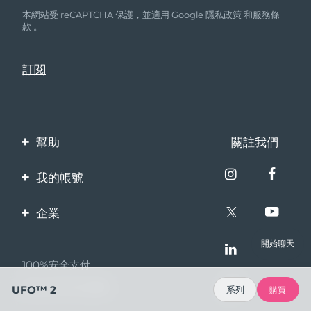
本網站受 reCAPTCHA 保護，並適用 Google
隱私政策
和
服務條
款
。
幫助
關註我們
聯繫我們
我的帳號
訂單與運輸
產品註冊
企業
保修與退換貨
客服支持
關於FOREO
開始聊天
常見問題
100%安全支付
夥伴計畫
電池資訊
Bazaarvoice口碑
UFO™ 2
系列
購買
聯盟新聞