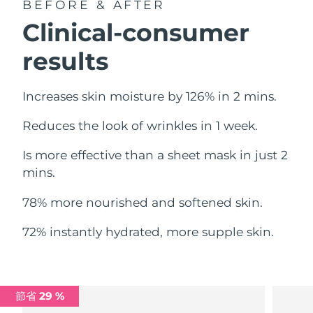
BEFORE & AFTER
中國澳門特別行政區
預計送達日期
8/10/26
Clinical-consumer
馬來西亞
預計送達日期
8/11/26
results
馬爾他
預計送達日期
8/8/26
Increases skin moisture by 126% in 2 mins.
墨西哥
預計送達日期
8/12/26
Reduces the look of wrinkles in 1 week.
摩納哥
預計送達日期
8/9/26
Is more effective than a sheet mask in just 2
mins.
荷蘭
預計送達日期
8/8/26
78% more nourished and softened skin.
紐西蘭
預計送達日期
8/8/26
72% instantly hydrated, more supple skin.
挪威
預計送達日期
8/8/26
阿曼
預計送達日期
8/11/26
節省 29 %
菲律賓
預計送達日期
8/11/26