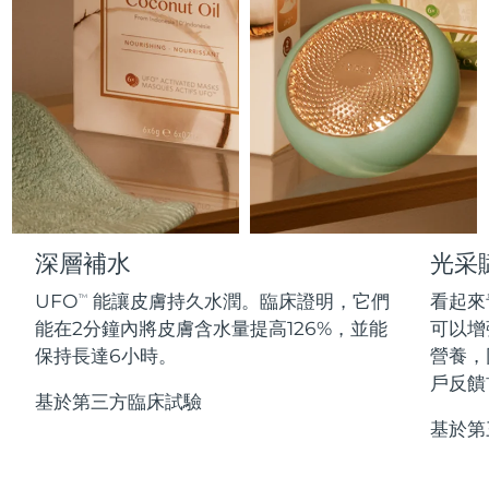
Professional IPL hair removal device
Microcurrent body toning
All hair treatments
All FAQ™ skincare
德國
預計送達日期
8/8/26
FAQ™產品
FAQ™產品
痘肌護理
眼部護理
直布羅陀
PEACH™ 2
LUNA™ 4 body
預計送達日期
8/12/26
FAQ™ products
All anti-aging treatments
All LED treatments
ESPADA™ 2 plus
BEAR™ 2 eyes & lips
IPL hair removal
Massaging body brush
All toning treatments
希臘
預計送達日期
8/8/26
Recurring acne LED therapy
Microcurrent line smoothing device
中國香港特別行政區
預計送達日期
8/9/26
PEACH™ 2 go
SUPERCHARGED™ serum
護發
毛孔護理
ESPADA™ 2
IRIS™ 2
Travel-friendly IPL hair removal
Firming body serum
匈牙利
LUNA™ 4 hair
預計送達日期
8/8/26
KIWI™ derma
Acne treatment device
Rejuvenating eye massager
NEW
深層補水
光采
2-in-1 LED scalp massager
Diamond microdermabrasion .
冰島
預計送達日期
8/9/26
UFO
能讓皮膚持久水潤。臨床證明，它們
看起來
PEACH™ Cooling Prep Gel
TM
ESPADA™ Blemish Solution
眼部護膚
能在2分鐘內將皮膚含水量提高126%，並能
可以增
牙齒美白
Cooling IPL hair removal gel
印尼
預計送達日期
8/6/26
FLIP™ play advanced
KIWI™
保持長達6小時。
營養，
Concentrated acne gel
Advanced eye care treatment
issa™ Teeth Whitening Set
LED light hairbrush
Blackhead remover
戶反饋
愛爾蘭
預計送達日期
8/8/26
更多的
Dual LED + sonic device & 18% PAP gel
基於第三方臨床試驗
基於第
ESPADA™ 設備
眼部護理設備
曼島
預計送達日期
8/10/26
LUNA™ Dual-Peptide Scalp
KIWI™ 皮肤护理
All acne treatment devices
All revitalizing eye massagers
Serum
issa™ Teeth Whitening Gel