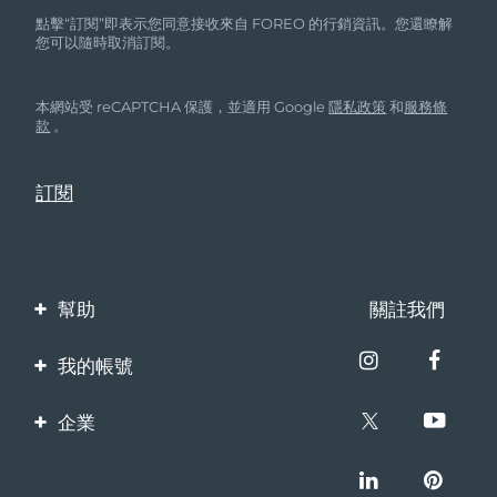
點擊“訂閱”即表示您同意接收來自 FOREO 的行銷資訊。您還瞭解
您可以隨時取消訂閱。
本網站受 reCAPTCHA 保護，並適用 Google
隱私政策
和
服務條
款
。
幫助
關註我們
聯繫我們
我的帳號
訂單與運輸
產品註冊
企業
保修與退換貨
客服支持
關於FOREO
常見問題