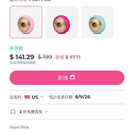
value.
斯洛伐克
預計送達日期
8/8/26
Read
779
Reviews.
斯洛維尼亞
預計送達日期
8/8/26
Same
page
link.
南非
預計送達日期
8/16/26
有存貨
南韓
預計送達日期
8/10/26
$ 141.29
$ 199
節省
$ 57.71
西班牙
預計送達日期
8/8/26
包括增值稅和關稅
瑞典
預計送達日期
8/8/26
新增
瑞士
預計送達日期
8/8/26
8/9/26
US
运送到 :
預計送達日期:
台灣
預計送達日期
8/13/26
2 年免費質保
如果您在2年質保期內發現任何非人為品質問題，
泰國
預計送達日期
8/12/26
FOREO將免費為您更換產品。
Pearl Pink
土耳其
預計送達日期
8/9/26