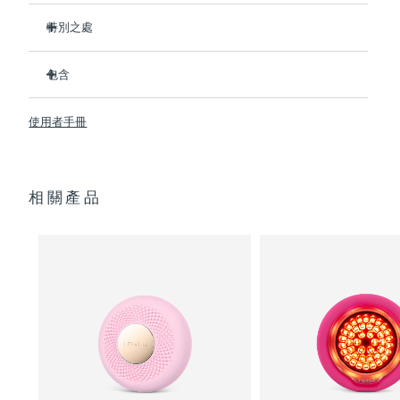
特別之處
阿拉伯聯合大公國
預計送達日期
8/9/26
比前代產品速率提升5倍，並可以自由控制溫度。
包含
英國
預計送達日期
8/8/26
熱能科技幫助面膜中的成分深入肌膚。
冷能科技可以去除浮腫，緊緻皮膚，縮小毛孔。
UFO
2
™
美國
使用者手冊
預計送達日期
8/9/26
T-Sonic
按摩可以緩解肌肉緊張，增強皮膚光澤。
USB 充電線
™
全光譜LED彩光有助於肌膚煥發活力。
快速操作指南
烏茲別克
預計送達日期
8/13/26
臨床證明，僅7天即可顯著減少皺紋。
通用操作指南
相關產品
2年質保 (西班牙：3年質保)
越南
預計送達日期
8/14/26