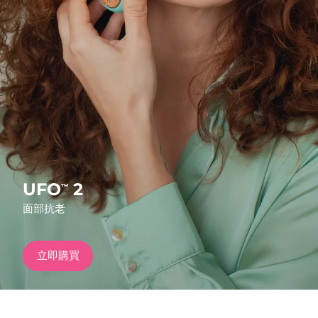
發貨國家
美國
預計送達日期
8/9/26
FAQ™ Dual LED Panel
英國
預計送達日期
8/8/26
熱門產品
西班牙
預計送達日期
8/8/26
澳洲
預計送達日期
8/11/26
法國
預計送達日期
8/8/26
UFO
2
™
特別優惠
暢銷產品
面部抗老
德國
預計送達日期
8/8/26
加拿大
預計送達日期
8/12/26
立即購買
紅光療法
澳洲
預計送達日期
8/11/26