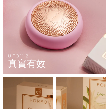
FAQ™ 101
FAQ™ 201
中國
LUNA™ 4 mini
面部提拉護理
預計送達日期
8/8/26
NEW
issa™ 4 smile
UFO™ 3 mini
Clinical anti-aging
LED mask
For young skin, T-zone
Premium anti-aging skincare
哥倫比亞
預計送達日期
8/12/26
Hybrid silicone sonic toothbrush
Red light therapy device for young skin
生髮
肌膚年輕化
克羅埃西亞
預計送達日期
8/8/26
FAQ™ 102
FAQ™ 202
LUNA™ 4 go
BEAR™ 設備
FAQ™ 301
FAQ™ 501
issa™ 4 baby
UFO™ 3 go
Advanced clinical anti-aging
LED mask
For travel or gym bag
All premium facelift devices
NEW
賽普勒斯
預計送達日期
8/9/26
LED hair strengthening scalp massager
Full-Spectrum Red Light Therapy
For ages 0-3
Portable red light therapy
捷克
預計送達日期
8/8/26
FAQ™ 103
FAQ™ 211
LUNA™護膚
保健品
FAQ™ Scalp Serum
FAQ™ 502
UFO
2
issa™ Teeth Whitening Set
面膜
TM
Luxurious clinical anti-aging set
Anti-aging neck & décolleté LED mask
Premium cleansers & balm
丹麥
預計送達日期
8/8/26
真實有效
Scalp recovery probiotic serum
Full-Spectrum Red Light Therapy
Dual LED + sonic device & 18% PAP gel
Rejuvenation & hydration
專業治療
愛沙尼亞
預計送達日期
8/8/26
FAQ™ P1 Primer
FAQ™ 221
LUNA™ 設備
FAQ™護膚品
ISSA™ 設備
UFO™ 設備
Manuka honey primer
Anti-aging LED hand mask
芬蘭
FAQ™ Red Light Serum
預計送達日期
8/8/26
All facial cleansing devices
All FAQ™ skincare
All silicone sonic toothbrushes
All deep facial hydration devices
法國
預計送達日期
8/8/26
脫毛
身體護理
FAQ™護膚品
FAQ™護膚品
PEACH™ 2 Pro Max
BEAR™ 2 body
FAQ™產品
FAQ™ skincare
法屬玻里尼西亞
預計送達日期
8/12/26
All FAQ™ skincare
All FAQ™ skincare