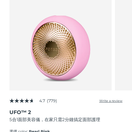
波蘭
預計送達日期
8/9/26
葡萄牙
預計送達日期
8/8/26
波多黎各
預計送達日期
8/10/26
卡達
預計送達日期
8/9/26
留尼旺
預計送達日期
8/13/26
羅馬尼亞
預計送達日期
8/8/26
俄羅斯
預計送達日期
8/16/26
4.7
(779)
Write a review
4.7
out
沙烏地阿拉伯
預計送達日期
8/9/26
UFO™ 2
of
5
5合1面部美容儀，在家只需2分鐘搞定面部護理
stars,
新加坡
預計送達日期
8/10/26
average
rating
選擇 color:
Pearl Pink