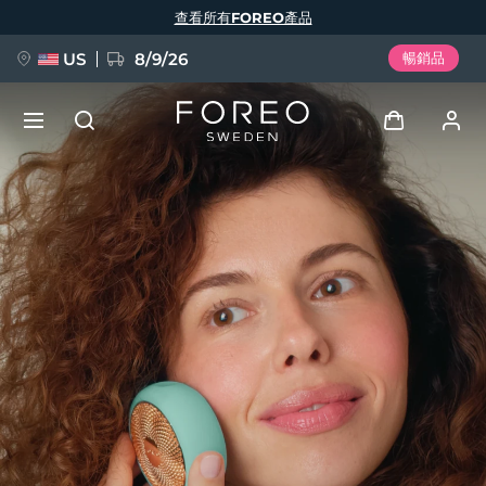
移
查看所有FOREO產品
至
主
內
容
US
8/9/26
暢銷品
新品
登入
語言
BREAKING NEWS
用戶信息
English
Deutsch
Español
我的設備
FAQ™ Pure Beauty-Tech Elixir
Français
Italiano
Português
我的訂單
Polski
Svenska
Русский
Türkçe
简体中文
繁體中文
我的地址
issa™ Teeth Whitening Set
我的訂閱