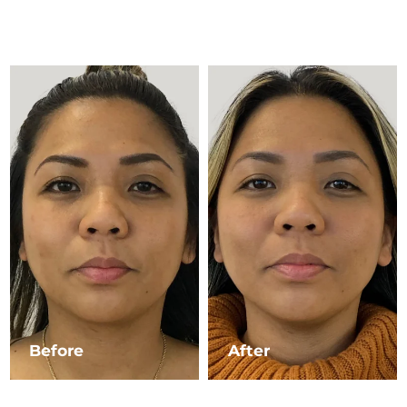
Advanced pore care essentials
以色列
預計送達日期
8/12/26
For healthy hair
18% PAP
護膚品
男士
義大利
預計送達日期
8/8/26
日本
預計送達日期
8/11/26
澤西島
預計送達日期
8/13/26
全部購買
哈薩克
預計送達日期
8/10/26
FOREO APP
科威特
預計送達日期
8/8/26
關於我們
拉脫維亞
預計送達日期
8/8/26
黎巴嫩
預計送達日期
8/9/26
立陶宛
預計送達日期
8/8/26
Before
After
盧森堡
預計送達日期
8/8/26