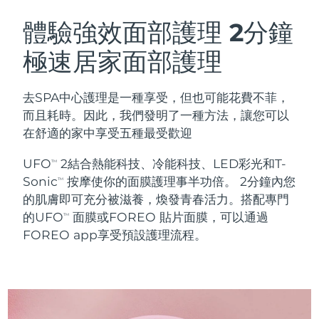
瑞典美膚護理
奧地利
預計送達日期
8/8/26
體驗強效面部護理
2分鐘
極速居家面部護理
巴林
預計送達日期
8/9/26
面部清潔
緊致提拉
比利時
預計送達日期
8/8/26
去SPA中心護理是一種享受，但也可能花費不菲，
LUNA™ 4 套裝
BEAR™ 2 套裝
而且耗時。因此，我們發明了一種方法，讓您可以
百慕達
預計送達日期
8/14/26
Anti-aging massage
Microcurrent toning
在舒適的家中享受五種最受歡迎
波士尼亞與赫塞哥維納
預計送達日期
8/11/26
UFO
2結合熱能科技、冷能科技、LED彩光和T-
TM
補水保濕
口腔護理
Sonic
按摩使你的面膜護理事半功倍。 2分鐘內您
LUNA™ 4 Plus
BEAR™ 2 go
TM
汶萊
預計送達日期
8/13/26
UFO™ 3 套裝
issa™ 4
的肌膚即可充分被滋養，煥發青春活力。搭配專門
Massage, LED heating
Microcurrent toning on-the-go
FAQ™ 抗老護理
Deep facial hydration
Hybrid silicone sonic toothbrush
的UFO
面膜或FOREO 貼片面膜，可以通過
TM
保加利亞
預計送達日期
8/8/26
FOREO app享受預設護理流程。
NEW
LUNA™ 4 Men
BEAR™ 2 eyes & lips
加拿大
預計送達日期
8/12/26
UFO™ 3 LED
issa™ 4 plus
For men, anti-aging massage
Microcurrent line smoothing device
Near-infrared and red light therapy
Smart hybrid silicone sonic toothbrush
智利
預計送達日期
8/12/26
device
抗老
LED 護理