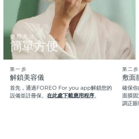
使用方法
簡單方便
第一步
第二步
解鎖美容儀
敷面
首先，通過FOREO For you app解鎖您的
確保你
設備並註冊保。
在此處下載應用程序
。
面膜固
調正眼