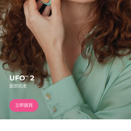
發貨國家
美國
預計送達日期
8/10/26
FAQ™ Dual LED Panel
英國
預計送達日期
8/9/26
熱門產品
西班牙
預計送達日期
8/9/26
澳洲
預計送達日期
8/12/26
法國
預計送達日期
8/9/26
UFO
2
™
特別優惠
暢銷產品
面部抗老
德國
預計送達日期
8/9/26
加拿大
預計送達日期
8/13/26
立即購買
紅光療法
澳洲
預計送達日期
8/12/26