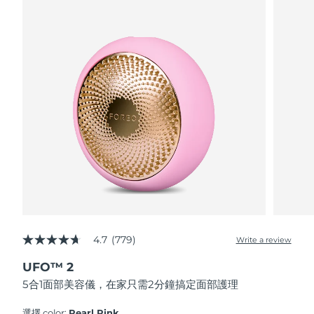
波蘭
預計送達日期
8/10/26
葡萄牙
預計送達日期
8/9/26
波多黎各
預計送達日期
8/11/26
卡達
預計送達日期
8/10/26
留尼旺
預計送達日期
8/14/26
羅馬尼亞
預計送達日期
8/9/26
俄羅斯
預計送達日期
8/17/26
4.7
(779)
Write a review
4.7
out
沙烏地阿拉伯
預計送達日期
8/10/26
UFO™ 2
of
5
5合1面部美容儀，在家只需2分鐘搞定面部護理
stars,
新加坡
預計送達日期
8/11/26
average
rating
選擇 color:
Pearl Pink