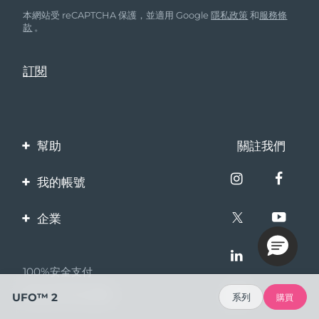
本網站受 reCAPTCHA 保護，並適用 Google
隱私政策
和
服務條
款
。
幫助
關註我們
聯繫我們
我的帳號
訂單與運輸
產品註冊
企業
保修與退換貨
客服支持
關於FOREO
常見問題
100%安全支付
夥伴計畫
電池資訊
Bazaarvoice口碑
UFO™ 2
系列
購買
聯盟新聞