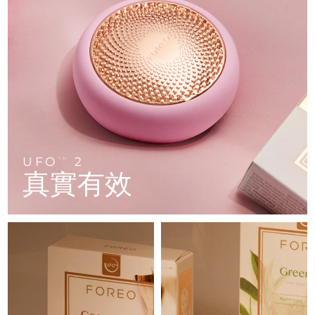
FAQ™ 101
FAQ™ 201
中國
LUNA™ 4 mini
面部提拉護理
預計送達日期
8/9/26
NEW
issa™ 4 smile
UFO™ 3 mini
Clinical anti-aging
LED mask
For young skin, T-zone
Premium anti-aging skincare
哥倫比亞
預計送達日期
8/13/26
Hybrid silicone sonic toothbrush
Red light therapy device for young skin
生髮
肌膚年輕化
克羅埃西亞
預計送達日期
8/9/26
FAQ™ 102
FAQ™ 202
LUNA™ 4 go
BEAR™ 設備
FAQ™ 301
FAQ™ 501
issa™ 4 baby
UFO™ 3 go
Advanced clinical anti-aging
LED mask
For travel or gym bag
All premium facelift devices
NEW
賽普勒斯
預計送達日期
8/10/26
LED hair strengthening scalp massager
Full-Spectrum Red Light Therapy
For ages 0-3
Portable red light therapy
捷克
預計送達日期
8/9/26
FAQ™ 103
FAQ™ 211
LUNA™護膚
保健品
FAQ™ Scalp Serum
FAQ™ 502
UFO
2
issa™ Teeth Whitening Set
面膜
TM
Luxurious clinical anti-aging set
Anti-aging neck & décolleté LED mask
Premium cleansers & balm
丹麥
預計送達日期
8/9/26
真實有效
Scalp recovery probiotic serum
Full-Spectrum Red Light Therapy
Dual LED + sonic device & 18% PAP gel
Rejuvenation & hydration
專業治療
愛沙尼亞
預計送達日期
8/9/26
FAQ™ P1 Primer
FAQ™ 221
LUNA™ 設備
FAQ™護膚品
ISSA™ 設備
UFO™ 設備
Manuka honey primer
Anti-aging LED hand mask
芬蘭
FAQ™ Red Light Serum
預計送達日期
8/9/26
All facial cleansing devices
All FAQ™ skincare
All silicone sonic toothbrushes
All deep facial hydration devices
法國
預計送達日期
8/9/26
脫毛
身體護理
FAQ™護膚品
FAQ™護膚品
PEACH™ 2 Pro Max
BEAR™ 2 body
FAQ™產品
FAQ™ skincare
法屬玻里尼西亞
預計送達日期
8/13/26
All FAQ™ skincare
All FAQ™ skincare