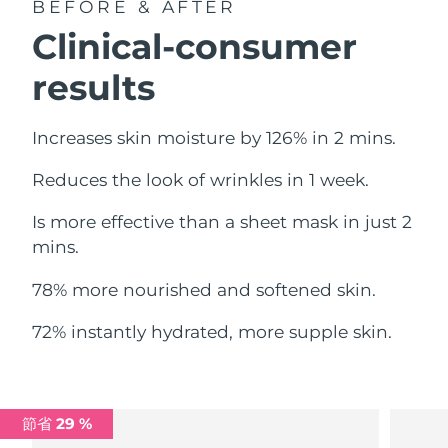
BEFORE & AFTER
中國澳門特別行政區
預計送達日期
8/11/26
Clinical-consumer
馬來西亞
預計送達日期
8/12/26
results
馬爾他
預計送達日期
8/9/26
Increases skin moisture by 126% in 2 mins.
墨西哥
預計送達日期
8/13/26
Reduces the look of wrinkles in 1 week.
摩納哥
預計送達日期
8/10/26
Is more effective than a sheet mask in just 2
mins.
荷蘭
預計送達日期
8/9/26
78% more nourished and softened skin.
紐西蘭
預計送達日期
8/9/26
72% instantly hydrated, more supple skin.
挪威
預計送達日期
8/9/26
阿曼
預計送達日期
8/12/26
節省 29 %
菲律賓
預計送達日期
8/12/26