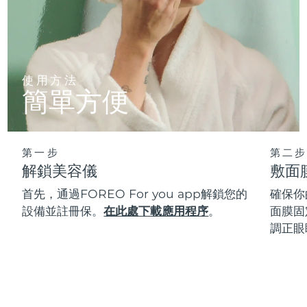
使用方法
簡單方便
第一步
第二步
解鎖美容儀
敷面
首先，通過FOREO For you app解鎖您的
確保你
設備並註冊保。
在此處下載應用程序
。
面膜固
調正眼