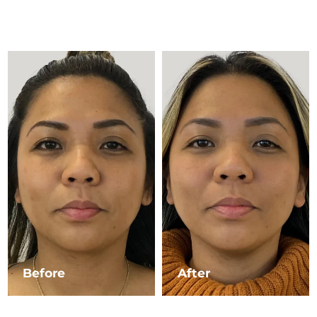
Advanced pore care essentials
以色列
預計送達日期
8/13/26
For healthy hair
18% PAP
護膚品
男士
義大利
預計送達日期
8/9/26
日本
預計送達日期
8/12/26
澤西島
預計送達日期
8/14/26
全部購買
哈薩克
預計送達日期
8/11/26
FOREO APP
科威特
預計送達日期
8/9/26
關於我們
拉脫維亞
預計送達日期
8/9/26
黎巴嫩
預計送達日期
8/10/26
立陶宛
預計送達日期
8/9/26
Before
After
盧森堡
預計送達日期
8/9/26