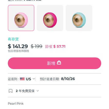
value.
斯洛伐克
預計送達日期
8/9/26
Read
779
Reviews.
斯洛維尼亞
預計送達日期
8/9/26
Same
page
link.
南非
預計送達日期
8/17/26
有存貨
南韓
預計送達日期
8/11/26
$ 141.29
$ 199
節省
$ 57.71
西班牙
預計送達日期
8/9/26
包括增值稅和關稅
瑞典
預計送達日期
8/9/26
新增
瑞士
預計送達日期
8/9/26
8/10/26
US
运送到 :
預計送達日期:
台灣
預計送達日期
8/14/26
2 年免費質保
如果您在2年質保期內發現任何非人為品質問題，
泰國
預計送達日期
8/13/26
FOREO將免費為您更換產品。
Pearl Pink
土耳其
預計送達日期
8/10/26