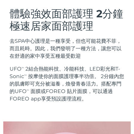
瑞典美膚護理
奧地利
預計送達日期
8/9/26
體驗強效面部護理
2分鐘
極速居家面部護理
巴林
預計送達日期
8/10/26
面部清潔
緊致提拉
比利時
預計送達日期
8/9/26
去SPA中心護理是一種享受，但也可能花費不菲，
LUNA™ 4 套裝
BEAR™ 2 套裝
而且耗時。因此，我們發明了一種方法，讓您可以
百慕達
預計送達日期
8/15/26
Anti-aging massage
Microcurrent toning
在舒適的家中享受五種最受歡迎
波士尼亞與赫塞哥維納
預計送達日期
8/12/26
UFO
2結合熱能科技、冷能科技、LED彩光和T-
TM
補水保濕
口腔護理
Sonic
按摩使你的面膜護理事半功倍。 2分鐘內您
LUNA™ 4 Plus
BEAR™ 2 go
TM
汶萊
預計送達日期
8/14/26
UFO™ 3 套裝
issa™ 4
的肌膚即可充分被滋養，煥發青春活力。搭配專門
Massage, LED heating
Microcurrent toning on-the-go
FAQ™ 抗老護理
Deep facial hydration
Hybrid silicone sonic toothbrush
的UFO
面膜或FOREO 貼片面膜，可以通過
TM
保加利亞
預計送達日期
8/9/26
FOREO app享受預設護理流程。
NEW
LUNA™ 4 Men
BEAR™ 2 eyes & lips
加拿大
預計送達日期
8/13/26
UFO™ 3 LED
issa™ 4 plus
For men, anti-aging massage
Microcurrent line smoothing device
Near-infrared and red light therapy
Smart hybrid silicone sonic toothbrush
智利
預計送達日期
8/13/26
device
抗老
LED 護理