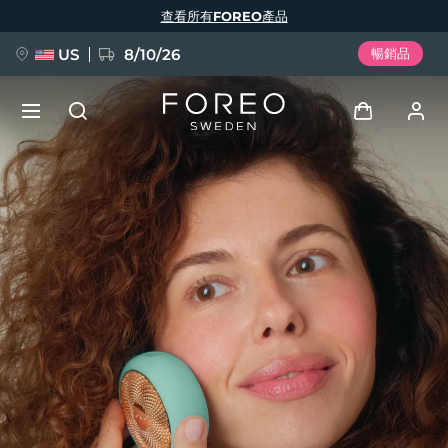
移
查看所有FOREO產品
至
主
內
容
US
8/10/26
暢銷品
新品
登入
語言
BREAKING NEWS
用戶信息
English
Deutsch
Español
我的設備
FAQ™ Pure Beauty-Tech Elixir
Français
Italiano
Português
我的訂單
Polski
Svenska
Русский
Türkçe
简体中文
繁體中文
我的地址
issa™ Teeth Whitening Set
我的訂閱