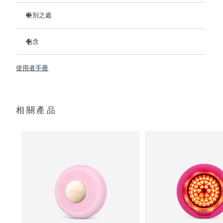
特別之處
阿拉伯聯合大公國
預計送達日期
8/10/26
比前代產品速率提升5倍，並可以自由控制溫度。
包含
英國
預計送達日期
8/9/26
熱能科技幫助面膜中的成分深入肌膚。
冷能科技可以去除浮腫，緊緻皮膚，縮小毛孔。
UFO
2
™
美國
使用者手冊
預計送達日期
8/10/26
T-Sonic
按摩可以緩解肌肉緊張，增強皮膚光澤。
USB 充電線
™
全光譜LED彩光有助於肌膚煥發活力。
快速操作指南
烏茲別克
預計送達日期
8/14/26
臨床證明，僅7天即可顯著減少皺紋。
通用操作指南
相關產品
2年質保 (西班牙：3年質保)
越南
預計送達日期
8/15/26