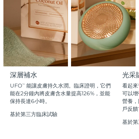
Professional IPL hair removal device
Microcurrent body toning
All hair treatments
All FAQ™ skincare
德國
預計送達日期
8/9/26
FAQ™產品
FAQ™產品
痘肌護理
眼部護理
直布羅陀
PEACH™ 2
LUNA™ 4 body
預計送達日期
8/13/26
FAQ™ products
All anti-aging treatments
All LED treatments
ESPADA™ 2 plus
BEAR™ 2 eyes & lips
IPL hair removal
Massaging body brush
All toning treatments
希臘
預計送達日期
8/9/26
Recurring acne LED therapy
Microcurrent line smoothing device
中國香港特別行政區
預計送達日期
8/10/26
PEACH™ 2 go
SUPERCHARGED™ serum
護發
毛孔護理
ESPADA™ 2
IRIS™ 2
Travel-friendly IPL hair removal
Firming body serum
匈牙利
LUNA™ 4 hair
預計送達日期
8/9/26
KIWI™ derma
Acne treatment device
Rejuvenating eye massager
NEW
深層補水
光采
2-in-1 LED scalp massager
Diamond microdermabrasion .
冰島
預計送達日期
8/10/26
UFO
能讓皮膚持久水潤。臨床證明，它們
看起來
PEACH™ Cooling Prep Gel
TM
ESPADA™ Blemish Solution
眼部護膚
能在2分鐘內將皮膚含水量提高126%，並能
可以增
牙齒美白
Cooling IPL hair removal gel
印尼
預計送達日期
8/7/26
FLIP™ play advanced
KIWI™
保持長達6小時。
營養，
Concentrated acne gel
Advanced eye care treatment
issa™ Teeth Whitening Set
LED light hairbrush
Blackhead remover
戶反饋
愛爾蘭
預計送達日期
8/9/26
更多的
Dual LED + sonic device & 18% PAP gel
基於第三方臨床試驗
基於第
ESPADA™ 設備
眼部護理設備
曼島
預計送達日期
8/11/26
LUNA™ Dual-Peptide Scalp
KIWI™ 皮肤护理
All acne treatment devices
All revitalizing eye massagers
Serum
issa™ Teeth Whitening Gel