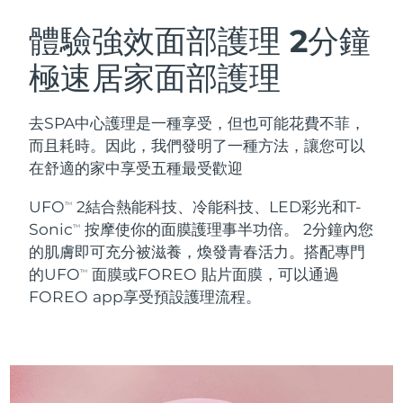
瑞典美膚護理
奧地利
預計送達日期
8/10/26
體驗強效面部護理
2分鐘
極速居家面部護理
巴林
預計送達日期
8/11/26
面部清潔
緊致提拉
比利時
預計送達日期
8/10/26
去SPA中心護理是一種享受，但也可能花費不菲，
LUNA™ 4 套裝
BEAR™ 2 套裝
而且耗時。因此，我們發明了一種方法，讓您可以
百慕達
預計送達日期
8/16/26
Anti-aging massage
Microcurrent toning
在舒適的家中享受五種最受歡迎
波士尼亞與赫塞哥維納
預計送達日期
8/13/26
UFO
2結合熱能科技、冷能科技、LED彩光和T-
TM
補水保濕
口腔護理
Sonic
按摩使你的面膜護理事半功倍。 2分鐘內您
LUNA™ 4 Plus
BEAR™ 2 go
TM
汶萊
預計送達日期
8/15/26
UFO™ 3 套裝
issa™ 4
的肌膚即可充分被滋養，煥發青春活力。搭配專門
Massage, LED heating
Microcurrent toning on-the-go
FAQ™ 抗老護理
Deep facial hydration
Hybrid silicone sonic toothbrush
的UFO
面膜或FOREO 貼片面膜，可以通過
TM
保加利亞
預計送達日期
8/10/26
FOREO app享受預設護理流程。
NEW
LUNA™ 4 Men
BEAR™ 2 eyes & lips
加拿大
預計送達日期
8/14/26
UFO™ 3 LED
issa™ 4 plus
For men, anti-aging massage
Microcurrent line smoothing device
Near-infrared and red light therapy
Smart hybrid silicone sonic toothbrush
智利
預計送達日期
8/14/26
device
抗老
LED 護理