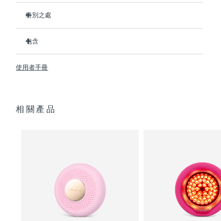
特別之處
阿拉伯聯合大公國
預計送達日期
8/11/26
比前代產品速率提升5倍，並可以自由控制溫度。
包含
英國
預計送達日期
8/10/26
熱能科技幫助面膜中的成分深入肌膚。
冷能科技可以去除浮腫，緊緻皮膚，縮小毛孔。
UFO
2
™
美國
使用者手冊
預計送達日期
8/11/26
T-Sonic
按摩可以緩解肌肉緊張，增強皮膚光澤。
USB 充電線
™
全光譜LED彩光有助於肌膚煥發活力。
快速操作指南
烏茲別克
預計送達日期
8/15/26
臨床證明，僅7天即可顯著減少皺紋。
通用操作指南
相關產品
2年質保 (西班牙：3年質保)
越南
預計送達日期
8/16/26