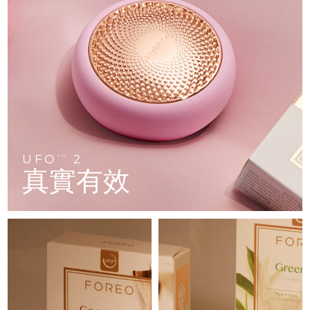
FAQ™ 101
FAQ™ 201
中國
LUNA™ 4 mini
面部提拉護理
預計送達日期
8/10/26
NEW
issa™ 4 smile
UFO™ 3 mini
Clinical anti-aging
LED mask
For young skin, T-zone
Premium anti-aging skincare
哥倫比亞
預計送達日期
8/14/26
Hybrid silicone sonic toothbrush
Red light therapy device for young skin
生髮
肌膚年輕化
克羅埃西亞
預計送達日期
8/10/26
FAQ™ 102
FAQ™ 202
LUNA™ 4 go
BEAR™ 設備
FAQ™ 301
FAQ™ 501
issa™ 4 baby
UFO™ 3 go
Advanced clinical anti-aging
LED mask
For travel or gym bag
All premium facelift devices
NEW
賽普勒斯
預計送達日期
8/11/26
LED hair strengthening scalp massager
Full-Spectrum Red Light Therapy
For ages 0-3
Portable red light therapy
捷克
預計送達日期
8/10/26
FAQ™ 103
FAQ™ 211
LUNA™護膚
保健品
FAQ™ Scalp Serum
FAQ™ 502
UFO
2
issa™ Teeth Whitening Set
面膜
TM
Luxurious clinical anti-aging set
Anti-aging neck & décolleté LED mask
Premium cleansers & balm
丹麥
預計送達日期
8/10/26
真實有效
Scalp recovery probiotic serum
Full-Spectrum Red Light Therapy
Dual LED + sonic device & 18% PAP gel
Rejuvenation & hydration
專業治療
愛沙尼亞
預計送達日期
8/10/26
FAQ™ P1 Primer
FAQ™ 221
LUNA™ 設備
FAQ™護膚品
ISSA™ 設備
UFO™ 設備
Manuka honey primer
Anti-aging LED hand mask
芬蘭
FAQ™ Red Light Serum
預計送達日期
8/10/26
All facial cleansing devices
All FAQ™ skincare
All silicone sonic toothbrushes
All deep facial hydration devices
法國
預計送達日期
8/10/26
脫毛
身體護理
FAQ™護膚品
FAQ™護膚品
PEACH™ 2 Pro Max
BEAR™ 2 body
FAQ™產品
FAQ™ skincare
法屬玻里尼西亞
預計送達日期
8/14/26
All FAQ™ skincare
All FAQ™ skincare