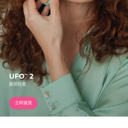
發貨國家
美國
預計送達日期
8/11/26
FAQ™ Dual LED Panel
英國
預計送達日期
8/10/26
熱門產品
西班牙
預計送達日期
8/10/26
澳洲
預計送達日期
8/13/26
法國
預計送達日期
8/10/26
UFO
2
™
特別優惠
暢銷產品
面部抗老
德國
預計送達日期
8/10/26
加拿大
預計送達日期
8/14/26
立即購買
紅光療法
澳洲
預計送達日期
8/13/26