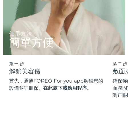
使用方法
簡單方便
第一步
第二步
解鎖美容儀
敷面
首先，通過FOREO For you app解鎖您的
確保你
設備並註冊保。
在此處下載應用程序
。
面膜固
調正眼