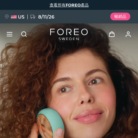
移
查看所有FOREO產品
至
主
內
容
US
8/11/26
暢銷品
新品
登入
語言
BREAKING NEWS
用戶信息
English
Deutsch
Español
我的設備
FAQ™ Pure Beauty-Tech Elixir
Français
Italiano
Português
我的訂單
Polski
Svenska
Русский
Türkçe
简体中文
繁體中文
我的地址
issa™ Teeth Whitening Set
我的訂閱