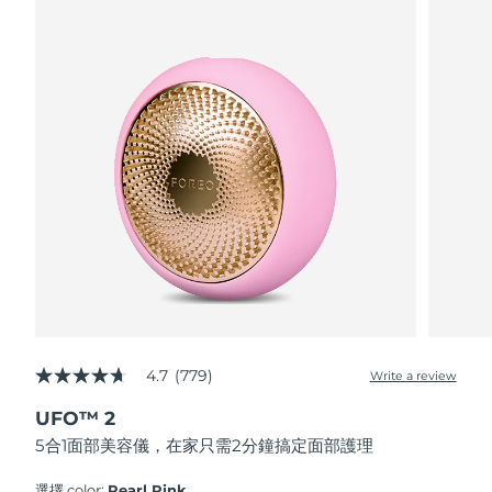
波蘭
預計送達日期
8/11/26
葡萄牙
預計送達日期
8/10/26
波多黎各
預計送達日期
8/12/26
卡達
預計送達日期
8/11/26
留尼旺
預計送達日期
8/15/26
羅馬尼亞
預計送達日期
8/10/26
俄羅斯
預計送達日期
8/18/26
4.7
(779)
Write a review
4.7
out
沙烏地阿拉伯
預計送達日期
8/11/26
UFO™ 2
of
5
5合1面部美容儀，在家只需2分鐘搞定面部護理
stars,
新加坡
預計送達日期
8/12/26
average
rating
選擇 color:
Pearl Pink