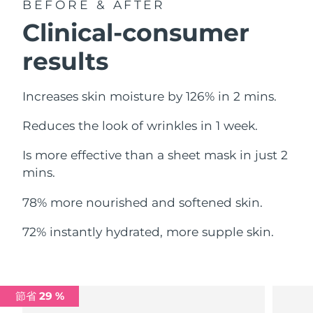
BEFORE & AFTER
中國澳門特別行政區
預計送達日期
8/12/26
Clinical-consumer
馬來西亞
預計送達日期
8/13/26
results
馬爾他
預計送達日期
8/10/26
Increases skin moisture by 126% in 2 mins.
墨西哥
預計送達日期
8/14/26
Reduces the look of wrinkles in 1 week.
摩納哥
預計送達日期
8/11/26
Is more effective than a sheet mask in just 2
mins.
荷蘭
預計送達日期
8/10/26
78% more nourished and softened skin.
紐西蘭
預計送達日期
8/10/26
72% instantly hydrated, more supple skin.
挪威
預計送達日期
8/10/26
阿曼
預計送達日期
8/13/26
節省 29 %
菲律賓
預計送達日期
8/13/26