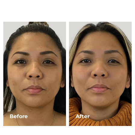
Advanced pore care essentials
以色列
預計送達日期
8/14/26
For healthy hair
18% PAP
護膚品
男士
義大利
預計送達日期
8/10/26
日本
預計送達日期
8/13/26
澤西島
預計送達日期
8/15/26
全部購買
哈薩克
預計送達日期
8/12/26
FOREO APP
科威特
預計送達日期
8/10/26
關於我們
拉脫維亞
預計送達日期
8/10/26
黎巴嫩
預計送達日期
8/11/26
立陶宛
預計送達日期
8/10/26
Before
After
盧森堡
預計送達日期
8/10/26