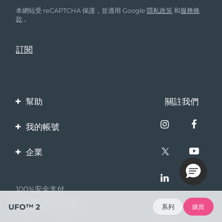
本網站受 reCAPTCHA 保護，並適用 Google
隱私政策
和
服務條
款
。
幫助
關註我們
聯繫我們
我的帳號
訂單與運輸
產品註冊
企業
保修與退換貨
客服支持
關於FOREO
常見問題
100%安全支付
夥伴計畫
電池資訊
Bazaarvoice口碑
UFO™ 2
系列
購買
聯盟新聞