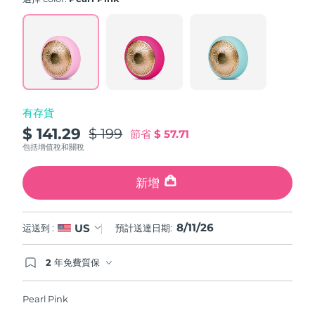
value.
斯洛伐克
預計送達日期
8/10/26
Read
779
Reviews.
斯洛維尼亞
預計送達日期
8/10/26
Same
page
link.
南非
預計送達日期
8/18/26
有存貨
南韓
預計送達日期
8/12/26
$ 141.29
$ 199
節省
$ 57.71
西班牙
預計送達日期
8/10/26
包括增值稅和關稅
瑞典
預計送達日期
8/10/26
新增
瑞士
預計送達日期
8/10/26
8/11/26
US
运送到 :
預計送達日期:
台灣
預計送達日期
8/15/26
2 年免費質保
如果您在2年質保期內發現任何非人為品質問題，
泰國
預計送達日期
8/14/26
FOREO將免費為您更換產品。
Pearl Pink
土耳其
預計送達日期
8/11/26