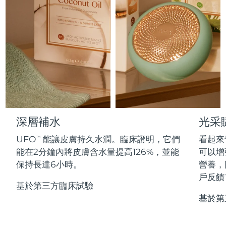
Professional IPL hair removal device
Microcurrent body toning
All hair treatments
All FAQ™ skincare
德國
預計送達日期
8/10/26
FAQ™產品
FAQ™產品
痘肌護理
眼部護理
直布羅陀
PEACH™ 2
LUNA™ 4 body
預計送達日期
8/14/26
FAQ™ products
All anti-aging treatments
All LED treatments
ESPADA™ 2 plus
BEAR™ 2 eyes & lips
IPL hair removal
Massaging body brush
All toning treatments
希臘
預計送達日期
8/10/26
Recurring acne LED therapy
Microcurrent line smoothing device
中國香港特別行政區
預計送達日期
8/11/26
PEACH™ 2 go
SUPERCHARGED™ serum
護發
毛孔護理
ESPADA™ 2
IRIS™ 2
Travel-friendly IPL hair removal
Firming body serum
匈牙利
LUNA™ 4 hair
預計送達日期
8/10/26
KIWI™ derma
Acne treatment device
Rejuvenating eye massager
NEW
深層補水
光采
2-in-1 LED scalp massager
Diamond microdermabrasion .
冰島
預計送達日期
8/11/26
UFO
能讓皮膚持久水潤。臨床證明，它們
看起來
PEACH™ Cooling Prep Gel
TM
ESPADA™ Blemish Solution
眼部護膚
能在2分鐘內將皮膚含水量提高126%，並能
可以增
牙齒美白
Cooling IPL hair removal gel
印尼
預計送達日期
8/8/26
FLIP™ play advanced
KIWI™
保持長達6小時。
營養，
Concentrated acne gel
Advanced eye care treatment
issa™ Teeth Whitening Set
LED light hairbrush
Blackhead remover
戶反饋
愛爾蘭
預計送達日期
8/10/26
更多的
Dual LED + sonic device & 18% PAP gel
基於第三方臨床試驗
基於第
ESPADA™ 設備
眼部護理設備
曼島
預計送達日期
8/12/26
LUNA™ Dual-Peptide Scalp
KIWI™ 皮肤护理
All acne treatment devices
All revitalizing eye massagers
Serum
issa™ Teeth Whitening Gel