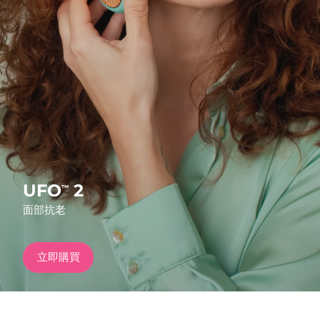
發貨國家
美國
預計送達日期
8/10/26
FAQ™ Dual LED Panel
英國
預計送達日期
8/9/26
熱門產品
西班牙
預計送達日期
8/9/26
澳洲
預計送達日期
8/12/26
法國
預計送達日期
8/9/26
UFO
2
™
特別優惠
暢銷產品
面部抗老
德國
預計送達日期
8/9/26
加拿大
預計送達日期
8/13/26
立即購買
紅光療法
澳洲
預計送達日期
8/12/26