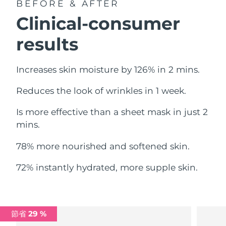
BEFORE & AFTER
中國澳門特別行政區
預計送達日期
8/11/26
Clinical-consumer
馬來西亞
預計送達日期
8/12/26
results
馬爾他
預計送達日期
8/9/26
Increases skin moisture by 126% in 2 mins.
墨西哥
預計送達日期
8/13/26
Reduces the look of wrinkles in 1 week.
摩納哥
預計送達日期
8/10/26
Is more effective than a sheet mask in just 2
mins.
荷蘭
預計送達日期
8/9/26
78% more nourished and softened skin.
紐西蘭
預計送達日期
8/9/26
72% instantly hydrated, more supple skin.
挪威
預計送達日期
8/9/26
阿曼
預計送達日期
8/12/26
節省 29 %
菲律賓
預計送達日期
8/12/26