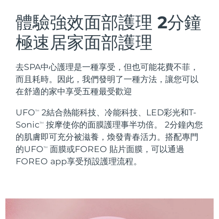
瑞典美膚護理
奧地利
預計送達日期
8/9/26
體驗強效面部護理
2分鐘
極速居家面部護理
巴林
預計送達日期
8/10/26
面部清潔
緊致提拉
比利時
預計送達日期
8/9/26
去SPA中心護理是一種享受，但也可能花費不菲，
LUNA™ 4 套裝
BEAR™ 2 套裝
而且耗時。因此，我們發明了一種方法，讓您可以
百慕達
預計送達日期
8/15/26
Anti-aging massage
Microcurrent toning
在舒適的家中享受五種最受歡迎
波士尼亞與赫塞哥維納
預計送達日期
8/12/26
UFO
2結合熱能科技、冷能科技、LED彩光和T-
TM
補水保濕
口腔護理
Sonic
按摩使你的面膜護理事半功倍。 2分鐘內您
LUNA™ 4 Plus
BEAR™ 2 go
TM
汶萊
預計送達日期
8/14/26
UFO™ 3 套裝
issa™ 4
的肌膚即可充分被滋養，煥發青春活力。搭配專門
Massage, LED heating
Microcurrent toning on-the-go
FAQ™ 抗老護理
Deep facial hydration
Hybrid silicone sonic toothbrush
的UFO
面膜或FOREO 貼片面膜，可以通過
TM
保加利亞
預計送達日期
8/9/26
FOREO app享受預設護理流程。
NEW
LUNA™ 4 Men
BEAR™ 2 eyes & lips
加拿大
預計送達日期
8/13/26
UFO™ 3 LED
issa™ 4 plus
For men, anti-aging massage
Microcurrent line smoothing device
Near-infrared and red light therapy
Smart hybrid silicone sonic toothbrush
智利
預計送達日期
8/13/26
device
抗老
LED 護理