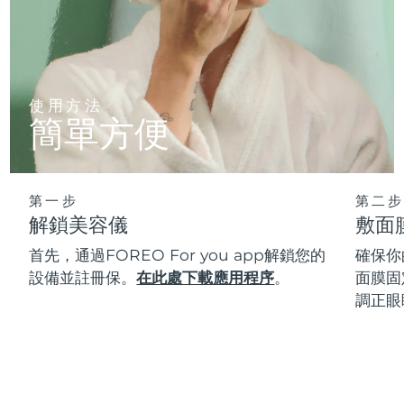
使用方法
簡單方便
第一步
第二步
解鎖美容儀
敷面
首先，通過FOREO For you app解鎖您的
確保你
設備並註冊保。
在此處下載應用程序
。
面膜固
調正眼