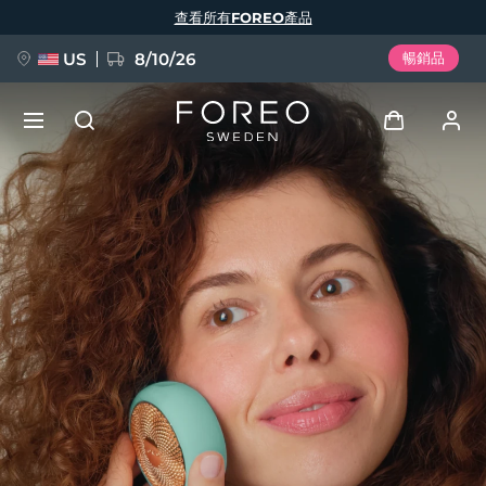
移
查看所有FOREO產品
至
主
內
容
US
8/10/26
暢銷品
新品
登入
語言
BREAKING NEWS
用戶信息
English
Deutsch
Español
我的設備
FAQ™ Pure Beauty-Tech Elixir
Français
Italiano
Português
我的訂單
Polski
Svenska
Русский
Türkçe
简体中文
繁體中文
我的地址
issa™ Teeth Whitening Set
我的訂閱