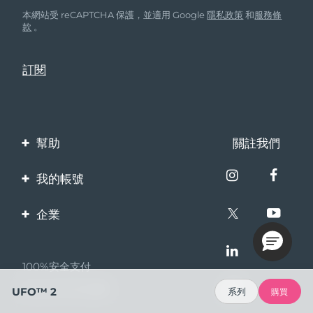
本網站受 reCAPTCHA 保護，並適用 Google
隱私政策
和
服務條
款
。
幫助
關註我們
聯繫我們
我的帳號
訂單與運輸
產品註冊
企業
保修與退換貨
客服支持
關於FOREO
常見問題
100%安全支付
夥伴計畫
電池資訊
Bazaarvoice口碑
UFO™ 2
系列
購買
聯盟新聞