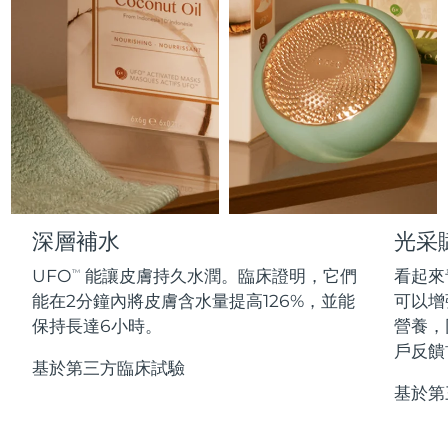
Professional IPL hair removal device
Microcurrent body toning
All hair treatments
All FAQ™ skincare
德國
預計送達日期
8/9/26
FAQ™產品
FAQ™產品
痘肌護理
眼部護理
直布羅陀
PEACH™ 2
LUNA™ 4 body
預計送達日期
8/13/26
FAQ™ products
All anti-aging treatments
All LED treatments
ESPADA™ 2 plus
BEAR™ 2 eyes & lips
IPL hair removal
Massaging body brush
All toning treatments
希臘
預計送達日期
8/9/26
Recurring acne LED therapy
Microcurrent line smoothing device
中國香港特別行政區
預計送達日期
8/10/26
PEACH™ 2 go
SUPERCHARGED™ serum
護發
毛孔護理
ESPADA™ 2
IRIS™ 2
Travel-friendly IPL hair removal
Firming body serum
匈牙利
LUNA™ 4 hair
預計送達日期
8/9/26
KIWI™ derma
Acne treatment device
Rejuvenating eye massager
NEW
深層補水
光采
2-in-1 LED scalp massager
Diamond microdermabrasion .
冰島
預計送達日期
8/10/26
UFO
能讓皮膚持久水潤。臨床證明，它們
看起來
PEACH™ Cooling Prep Gel
TM
ESPADA™ Blemish Solution
眼部護膚
能在2分鐘內將皮膚含水量提高126%，並能
可以增
牙齒美白
Cooling IPL hair removal gel
印尼
預計送達日期
8/7/26
FLIP™ play advanced
KIWI™
保持長達6小時。
營養，
Concentrated acne gel
Advanced eye care treatment
issa™ Teeth Whitening Set
LED light hairbrush
Blackhead remover
戶反饋
愛爾蘭
預計送達日期
8/9/26
更多的
Dual LED + sonic device & 18% PAP gel
基於第三方臨床試驗
基於第
ESPADA™ 設備
眼部護理設備
曼島
預計送達日期
8/11/26
LUNA™ Dual-Peptide Scalp
KIWI™ 皮肤护理
All acne treatment devices
All revitalizing eye massagers
Serum
issa™ Teeth Whitening Gel