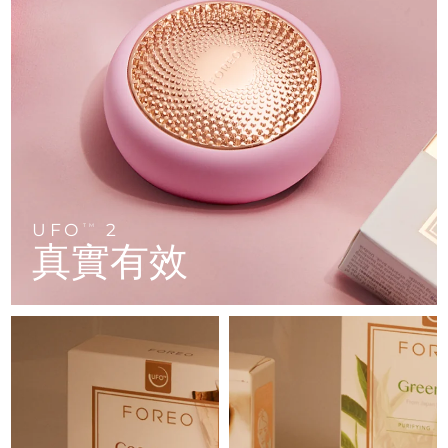
FAQ™ 101
FAQ™ 201
中國
LUNA™ 4 mini
面部提拉護理
預計送達日期
8/9/26
NEW
issa™ 4 smile
UFO™ 3 mini
Clinical anti-aging
LED mask
For young skin, T-zone
Premium anti-aging skincare
哥倫比亞
預計送達日期
8/13/26
Hybrid silicone sonic toothbrush
Red light therapy device for young skin
生髮
肌膚年輕化
克羅埃西亞
預計送達日期
8/9/26
FAQ™ 102
FAQ™ 202
LUNA™ 4 go
BEAR™ 設備
FAQ™ 301
FAQ™ 501
issa™ 4 baby
UFO™ 3 go
Advanced clinical anti-aging
LED mask
For travel or gym bag
All premium facelift devices
NEW
賽普勒斯
預計送達日期
8/10/26
LED hair strengthening scalp massager
Full-Spectrum Red Light Therapy
For ages 0-3
Portable red light therapy
捷克
預計送達日期
8/9/26
FAQ™ 103
FAQ™ 211
LUNA™護膚
保健品
FAQ™ Scalp Serum
FAQ™ 502
UFO
2
issa™ Teeth Whitening Set
面膜
TM
Luxurious clinical anti-aging set
Anti-aging neck & décolleté LED mask
Premium cleansers & balm
丹麥
預計送達日期
8/9/26
真實有效
Scalp recovery probiotic serum
Full-Spectrum Red Light Therapy
Dual LED + sonic device & 18% PAP gel
Rejuvenation & hydration
專業治療
愛沙尼亞
預計送達日期
8/9/26
FAQ™ P1 Primer
FAQ™ 221
LUNA™ 設備
FAQ™護膚品
ISSA™ 設備
UFO™ 設備
Manuka honey primer
Anti-aging LED hand mask
芬蘭
FAQ™ Red Light Serum
預計送達日期
8/9/26
All facial cleansing devices
All FAQ™ skincare
All silicone sonic toothbrushes
All deep facial hydration devices
法國
預計送達日期
8/9/26
脫毛
身體護理
FAQ™護膚品
FAQ™護膚品
PEACH™ 2 Pro Max
BEAR™ 2 body
FAQ™產品
FAQ™ skincare
法屬玻里尼西亞
預計送達日期
8/13/26
All FAQ™ skincare
All FAQ™ skincare