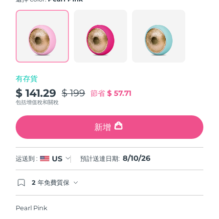
value.
斯洛伐克
預計送達日期
8/9/26
Read
779
Reviews.
斯洛維尼亞
預計送達日期
8/9/26
Same
page
link.
南非
預計送達日期
8/17/26
有存貨
南韓
預計送達日期
8/11/26
$ 141.29
$ 199
節省
$ 57.71
西班牙
預計送達日期
8/9/26
包括增值稅和關稅
瑞典
預計送達日期
8/9/26
新增
瑞士
預計送達日期
8/9/26
8/10/26
US
运送到 :
預計送達日期:
台灣
預計送達日期
8/14/26
2 年免費質保
如果您在2年質保期內發現任何非人為品質問題，
泰國
預計送達日期
8/13/26
FOREO將免費為您更換產品。
Pearl Pink
土耳其
預計送達日期
8/10/26