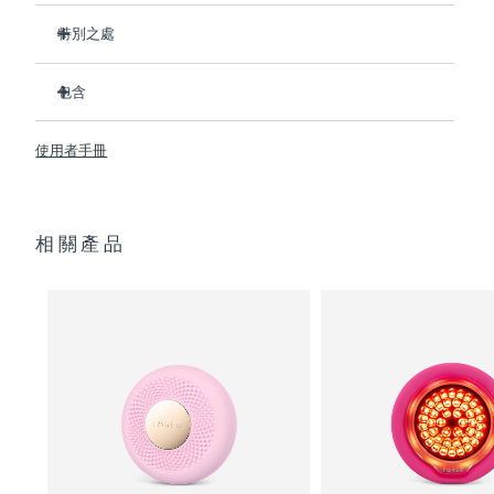
特別之處
阿拉伯聯合大公國
預計送達日期
8/10/26
比前代產品速率提升5倍，並可以自由控制溫度。
包含
英國
預計送達日期
8/9/26
熱能科技幫助面膜中的成分深入肌膚。
冷能科技可以去除浮腫，緊緻皮膚，縮小毛孔。
UFO
2
™
美國
使用者手冊
預計送達日期
8/10/26
T-Sonic
按摩可以緩解肌肉緊張，增強皮膚光澤。
USB 充電線
™
全光譜LED彩光有助於肌膚煥發活力。
快速操作指南
烏茲別克
預計送達日期
8/14/26
臨床證明，僅7天即可顯著減少皺紋。
通用操作指南
相關產品
2年質保 (西班牙：3年質保)
越南
預計送達日期
8/15/26