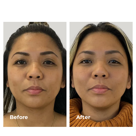
Advanced pore care essentials
以色列
預計送達日期
8/13/26
For healthy hair
18% PAP
護膚品
男士
義大利
預計送達日期
8/9/26
日本
預計送達日期
8/12/26
澤西島
預計送達日期
8/14/26
全部購買
哈薩克
預計送達日期
8/11/26
FOREO APP
科威特
預計送達日期
8/9/26
關於我們
拉脫維亞
預計送達日期
8/9/26
黎巴嫩
預計送達日期
8/10/26
立陶宛
預計送達日期
8/9/26
Before
After
盧森堡
預計送達日期
8/9/26