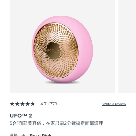
波蘭
預計送達日期
8/10/26
葡萄牙
預計送達日期
8/9/26
波多黎各
預計送達日期
8/11/26
卡達
預計送達日期
8/10/26
留尼旺
預計送達日期
8/14/26
羅馬尼亞
預計送達日期
8/9/26
俄羅斯
預計送達日期
8/17/26
4.7
(779)
Write a review
4.7
out
沙烏地阿拉伯
預計送達日期
8/10/26
UFO™ 2
of
5
5合1面部美容儀，在家只需2分鐘搞定面部護理
stars,
新加坡
預計送達日期
8/11/26
average
rating
選擇 color:
Pearl Pink