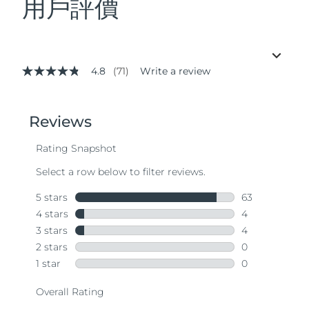
用戶評價
4.8
(71)
Write a review
4.8
out
of
5
stars,
average
rating
value.
Read
71
Reviews.
Same
page
link.