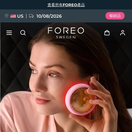
移
查看所有FOREO產品
至
主
內
容
US
10/08/2026
暢銷品
新品
登入
語言
BREAKING NEWS
用戶信息
English
Deutsch
Español
我的設備
FAQ™ Pure Beauty-Tech Elixir
Français
Italiano
Português
我的訂單
Polski
Svenska
Русский
Türkçe
简体中文
繁體中文
我的地址
issa™ Teeth Whitening Set
我的訂閱