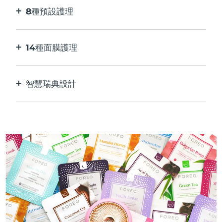
8種預設護理
按一下按鈕。 通過應用程序根據您的偏好進行調
整。
14種面膜護理
完美的科技組合，與面膜中的成分相得益彰。
智慧瑞典設計
100%防水，超衛生。 每次USB充電最多可使用50
分鐘。