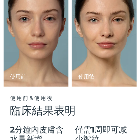
Advanced pore care essentials
以色列
預計送達日期
8/13/26
For healthy hair
18% PAP
護膚品
男士
義大利
預計送達日期
8/9/26
日本
預計送達日期
8/12/26
澤西島
預計送達日期
8/14/26
全部購買
哈薩克
預計送達日期
8/11/26
FOREO APP
科威特
預計送達日期
8/9/26
使用前
使用後
關於我們
拉脫維亞
預計送達日期
8/9/26
使用前&使用後
黎巴嫩
預計送達日期
8/10/26
臨床結果表明
立陶宛
預計送達日期
8/9/26
2分鐘內皮膚含
僅需1周即可减
盧森堡
預計送達日期
8/9/26
水量新增
少皺紋。