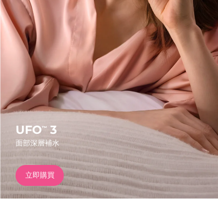
發貨國家
美國
預計送達日期
8/10/26
FAQ™ Dual LED Panel
英國
預計送達日期
8/9/26
熱門產品
西班牙
預計送達日期
8/9/26
澳洲
預計送達日期
8/12/26
法國
預計送達日期
8/9/26
UFO
3
™
特別優惠
暢銷產品
面部深層補水
德國
預計送達日期
8/9/26
加拿大
預計送達日期
8/13/26
立即購買
紅光療法
澳洲
預計送達日期
8/12/26