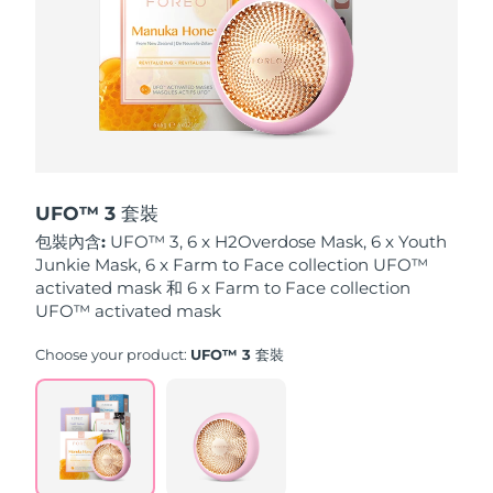
波蘭
預計送達日期
8/10/26
葡萄牙
預計送達日期
8/9/26
波多黎各
預計送達日期
8/11/26
卡達
預計送達日期
8/10/26
UFO™ 3 套裝
包裝內含:
UFO™ 3, 6 x H2Overdose Mask, 6 x Youth
留尼旺
預計送達日期
8/14/26
Junkie Mask, 6 x Farm to Face collection UFO™
activated mask 和 6 x Farm to Face collection
羅馬尼亞
UFO™ activated mask
預計送達日期
8/9/26
Choose your product:
UFO™ 3 套裝
俄羅斯
預計送達日期
8/17/26
沙烏地阿拉伯
預計送達日期
8/10/26
新加坡
預計送達日期
8/11/26