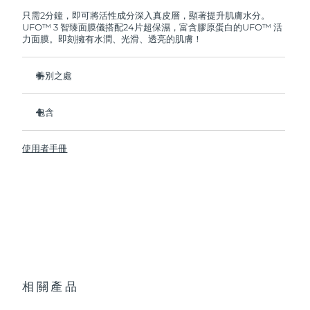
FOREO將免費為您更換產品。
只需2分鐘，即可將活性成分深入真皮層，顯著提升肌膚水分。
UFO™ 3 智臻面膜儀搭配24片超保濕，富含膠原蛋白的UFO™ 活
阿拉伯聯合大公國
預計送達日期
8/10/26
力面膜。即刻擁有水潤、光滑、透亮的肌膚！
英國
預計送達日期
8/9/26
特別之處
美國
預計送達日期
8/10/26
經臨床證明，2分鐘內肌膚含水量增加126%，比貼片面膜更有
效。
包含
烏茲別克
預計送達日期
8/14/26
經臨床證明，僅需1周即可減少皺紋。
UFO ™ 3
集加熱、冷卻、LED光療及按摩功能於壹體的煥活面膜護理。
使用者手冊
6 x UFO™ Youth Junkie 2.0 Masks, 6 x UFO™
越南
預計送達日期
8/15/26
深層滋養，鎖住水分，舒緩乾燥。
H2Overdose 2.0 Masks, 6 x UFO™ Acai Berry Masks & 6 x
UFO™ Manuka Honey Masks
保護皮膚預防初老，使皮膚更光滑、更緊致。
USB充電線
快速操作指南
基本操作手册
2年質保 (西班牙、葡萄牙、瑞典：3年質保)
相關產品