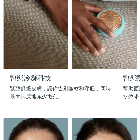
Professional IPL hair removal device
Microcurrent body toning
All hair treatments
All FAQ™ skincare
德國
預計送達日期
8/9/26
FAQ™產品
FAQ™產品
痘肌護理
眼部護理
直布羅陀
PEACH™ 2
LUNA™ 4 body
預計送達日期
8/13/26
FAQ™ products
All anti-aging treatments
All LED treatments
ESPADA™ 2 plus
BEAR™ 2 eyes & lips
IPL hair removal
Massaging body brush
All toning treatments
希臘
預計送達日期
8/9/26
Recurring acne LED therapy
Microcurrent line smoothing device
中國香港特別行政區
預計送達日期
8/10/26
PEACH™ 2 go
SUPERCHARGED™ serum
護發
毛孔護理
ESPADA™ 2
IRIS™ 2
Travel-friendly IPL hair removal
Firming body serum
匈牙利
LUNA™ 4 hair
預計送達日期
8/9/26
KIWI™ derma
Acne treatment device
Rejuvenating eye massager
NEW
暫態冷凝科技
暫態
2-in-1 LED scalp massager
Diamond microdermabrasion .
冰島
預計送達日期
8/10/26
PEACH™ Cooling Prep Gel
緊致舒緩皮膚，讓你告別皺紋和浮腫，同時
幫助面
ESPADA™ Blemish Solution
眼部護膚
牙齒美白
Cooling IPL hair removal gel
最大限度地减少毛孔。
水效果
印尼
預計送達日期
8/7/26
FLIP™ play advanced
KIWI™
Concentrated acne gel
Advanced eye care treatment
issa™ Teeth Whitening Set
LED light hairbrush
Blackhead remover
愛爾蘭
預計送達日期
8/9/26
更多的
Dual LED + sonic device & 18% PAP gel
ESPADA™ 設備
眼部護理設備
曼島
預計送達日期
8/11/26
LUNA™ Dual-Peptide Scalp
KIWI™ 皮肤护理
All acne treatment devices
All revitalizing eye massagers
Serum
issa™ Teeth Whitening Gel