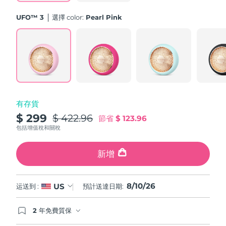
斯洛伐克
預計送達日期
8/9/26
UFO™ 3
選擇 color:
Pearl Pink
斯洛維尼亞
預計送達日期
8/9/26
南非
預計送達日期
8/17/26
南韓
預計送達日期
8/11/26
有存貨
西班牙
預計送達日期
8/9/26
$ 299
$ 422.96
節省
$ 123.96
瑞典
包括增值稅和關稅
預計送達日期
8/9/26
瑞士
新增
預計送達日期
8/9/26
台灣
預計送達日期
8/14/26
8/10/26
US
运送到 :
預計送達日期:
泰國
預計送達日期
8/13/26
2 年免費質保
如果您在2年質保期內發現任何非人為品質問題，
土耳其
預計送達日期
8/10/26