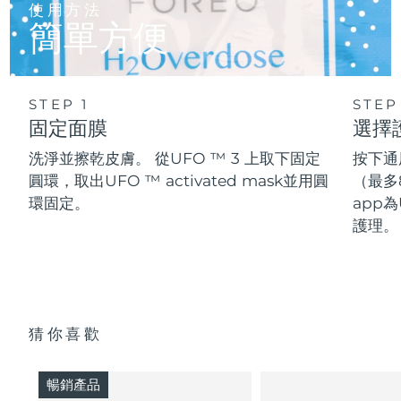
使用方法
簡單方便
STEP 1
STEP
固定面膜
選擇
洗淨並擦乾皮膚。 從UFO ™ 3 上取下固定
按下通
圓環，取出UFO ™ activated mask並用圓
（最多
環固定。
app為
護理。
猜你喜歡
暢銷產品