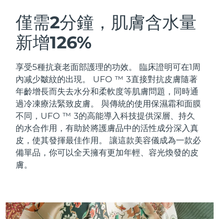
瑞典美膚護理
奧地利
預計送達日期
8/9/26
僅需2分鐘，肌膚含水量
新增126%
巴林
預計送達日期
8/10/26
面部清潔
緊致提拉
比利時
預計送達日期
8/9/26
享受5種抗衰老面部護理的功效。 臨床證明可在1周
LUNA™ 4 套裝
BEAR™ 2 套裝
內减少皺紋的出現。 UFO ™ 3直接對抗皮膚隨著
百慕達
預計送達日期
8/15/26
Anti-aging massage
Microcurrent toning
年齡增長而失去水分和柔軟度等肌膚問題，同時通
過冷凍療法緊致皮膚。
與傳統的使用保濕霜和面膜
波士尼亞與赫塞哥維納
預計送達日期
8/12/26
不同，UFO ™ 3的高能導入科技提供深層、持久
補水保濕
口腔護理
LUNA™ 4 Plus
BEAR™ 2 go
的水合作用，有助於將護膚品中的活性成分深入真
汶萊
預計送達日期
8/14/26
UFO™ 3 套裝
issa™ 4
Massage, LED heating
Microcurrent toning on-the-go
皮，使其發揮最佳作用。 讓這款美容儀成為一款必
FAQ™ 抗老護理
Deep facial hydration
Hybrid silicone sonic toothbrush
備單品，你可以全天擁有更加年輕、容光煥發的皮
保加利亞
預計送達日期
8/9/26
膚。
NEW
LUNA™ 4 Men
BEAR™ 2 eyes & lips
加拿大
預計送達日期
8/13/26
UFO™ 3 LED
issa™ 4 plus
For men, anti-aging massage
Microcurrent line smoothing device
Near-infrared and red light therapy
Smart hybrid silicone sonic toothbrush
智利
預計送達日期
8/13/26
device
抗老
LED 護理