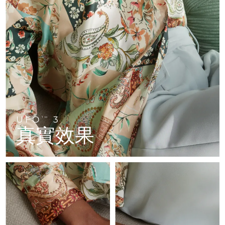
FAQ™ 101
FAQ™ 201
中國
LUNA™ 4 mini
面部提拉護理
預計送達日期
8/9/26
NEW
issa™ 4 smile
UFO™ 3 mini
Clinical anti-aging
LED mask
For young skin, T-zone
Premium anti-aging skincare
哥倫比亞
預計送達日期
8/13/26
Hybrid silicone sonic toothbrush
Red light therapy device for young skin
生髮
肌膚年輕化
克羅埃西亞
預計送達日期
8/9/26
FAQ™ 102
FAQ™ 202
LUNA™ 4 go
BEAR™ 設備
FAQ™ 301
FAQ™ 501
issa™ 4 baby
UFO™ 3 go
Advanced clinical anti-aging
LED mask
For travel or gym bag
All premium facelift devices
NEW
賽普勒斯
預計送達日期
8/10/26
LED hair strengthening scalp massager
Full-Spectrum Red Light Therapy
For ages 0-3
Portable red light therapy
捷克
預計送達日期
8/9/26
FAQ™ 103
FAQ™ 211
LUNA™護膚
保健品
FAQ™ Scalp Serum
FAQ™ 502
issa™ Teeth Whitening Set
面膜
Luxurious clinical anti-aging set
Anti-aging neck & décolleté LED mask
UFO
3
Premium cleansers & balm
TM
丹麥
預計送達日期
8/9/26
Scalp recovery probiotic serum
Full-Spectrum Red Light Therapy
真實效果
Dual LED + sonic device & 18% PAP gel
Rejuvenation & hydration
專業治療
愛沙尼亞
預計送達日期
8/9/26
FAQ™ P1 Primer
FAQ™ 221
LUNA™ 設備
FAQ™護膚品
ISSA™ 設備
UFO™ 設備
Manuka honey primer
Anti-aging LED hand mask
芬蘭
FAQ™ Red Light Serum
預計送達日期
8/9/26
All facial cleansing devices
All FAQ™ skincare
All silicone sonic toothbrushes
All deep facial hydration devices
法國
預計送達日期
8/9/26
脫毛
身體護理
FAQ™護膚品
FAQ™護膚品
PEACH™ 2 Pro Max
BEAR™ 2 body
FAQ™產品
FAQ™ skincare
法屬玻里尼西亞
預計送達日期
8/13/26
All FAQ™ skincare
All FAQ™ skincare