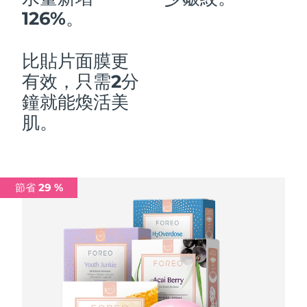
126%。
中國澳門特別行政區
預計送達日期
8/11/26
馬來西亞
預計送達日期
8/12/26
比貼片面膜更
有效，只需2分
馬爾他
預計送達日期
8/9/26
鐘就能煥活美
墨西哥
預計送達日期
8/13/26
肌。
摩納哥
預計送達日期
8/10/26
荷蘭
預計送達日期
8/9/26
節省 29 %
紐西蘭
預計送達日期
8/9/26
挪威
預計送達日期
8/9/26
阿曼
預計送達日期
8/12/26
菲律賓
預計送達日期
8/12/26