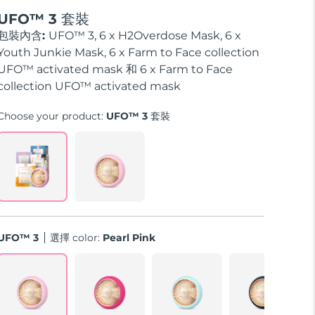
UFO™ 3 套裝
包裝內含:
UFO™ 3, 6 x H2Overdose Mask, 6 x
Youth Junkie Mask, 6 x Farm to Face collection
UFO™ activated mask 和 6 x Farm to Face
collection UFO™ activated mask
Choose your product:
UFO™ 3 套裝
UFO™ 3
選擇 color:
Pearl Pink