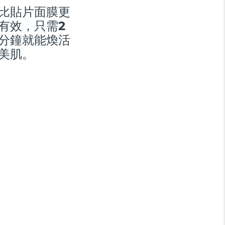
比貼片面膜更
有效，只需2
分鐘就能煥活
美肌。