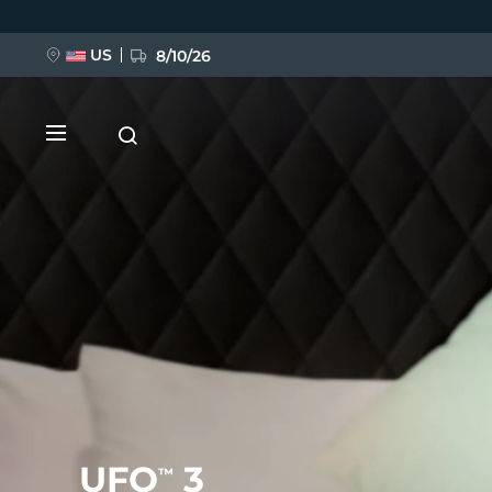
移
至
主
內
US
8/10/26
容
新品
BREAKING NEWS
FAQ™ Pure Beauty-Tech Elixir
UFO
3
™