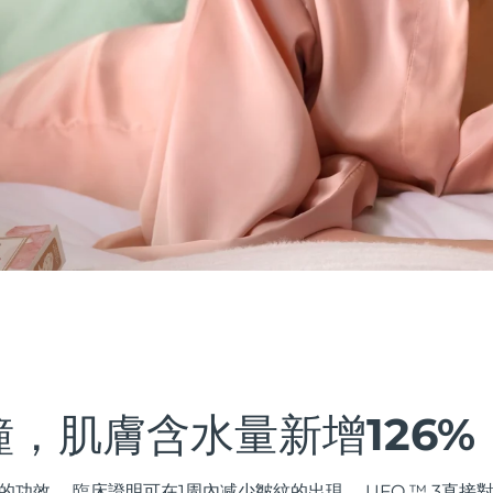
鐘，肌膚含水量新增126%
的功效。 臨床證明可在1周內减少皺紋的出現。 UFO ™ 3直