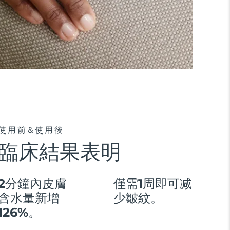
使用前&使用後
臨床結果表明
2分鐘內皮膚
僅需1周即可减
含水量新增
少皺紋。
126%。