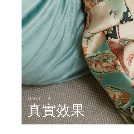
Near-infrared and red light therapy device
Smart hybrid silicone sonic toothbrush
抗老
LED 護理
LUNA™ 4 mini
面部提拉護理
FAQ™ 101
FAQ™ 201
UFO™ 3 mini
issa™ 4 smile
For young skin, T-zone
Premium anti-aging skincare
NEW
Clinical anti-aging
LED mask
Red light therapy device for young skin
Hybrid silicone sonic toothbrush
生髮
LUNA™ 4 go
BEAR™ 設備
肌膚年輕化
FAQ™ 102
FAQ™ 202
UFO™ 3 go
issa™ 4 baby
For travel or gym bag
All premium facelift devices
FAQ™ 301
FAQ™ 501
Advanced clinical anti-aging
LED mask
Portable red light therapy
For ages 0-3
NEW
LED hair strengthening scalp massager
Full-Spectrum Red Light Therapy
LUNA™護膚
FAQ™ 103
FAQ™ 211
保健品
面膜
issa™ Teeth Whitening Set
Premium cleansers & balm
FAQ™ Scalp Serum
FAQ™ 502
Luxurious clinical anti-aging set
Anti-aging neck & décolleté LED mask
Rejuvenation & hydration
Dual LED + sonic device & 18% PAP gel
Scalp recovery probiotic serum
Full-Spectrum Red Light Therapy
UFO
3
TM
LUNA™ 設備
專業治療
真實效果
FAQ™ P1 Primer
FAQ™ 221
UFO™ 設備
ISSA™ 設備
All facial cleansing devices
FAQ™護膚品
Manuka honey primer
Anti-aging LED hand mask
FAQ™ Red Light Serum
All deep facial hydration devices
All silicone sonic toothbrushes
All FAQ™ skincare