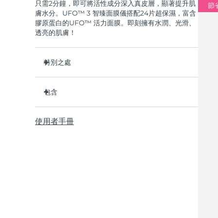
只需2分鐘，即可將活性成分深入真皮層，顯著提升肌
節省
膚水分。UFO™ 3 智臻面膜儀搭配24片超保濕，富含
膠原蛋白的UFO™ 活力面膜。即刻擁有水潤、光滑、
透亮的肌膚！
特別之處
經臨床證明，2分鐘內肌膚含水量增加126%，比貼
片面膜更有效。
包含
經臨床證明，僅需1周即可減少皺紋。
UFO ™ 3
集加熱、冷卻、LED光療及按摩功能於壹體的煥活
使用者手冊
6 x UFO™ Youth Junkie 2.0 Masks, 6 x UFO™
面膜護理。
H2Overdose 2.0 Masks, 6 x UFO™ Acai Berry
深層滋養，鎖住水分，舒緩乾燥。
Masks & 6 x UFO™ Manuka Honey Masks
保護皮膚預防初老，使皮膚更光滑、更緊致。
USB充電線
快速操作指南
基本操作手册
2年質保 (西班牙、葡萄牙、瑞典：3年質保)