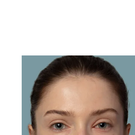
KIWI™ 皮肤护理
All acne treatment devices
All revitalizing eye massagers
Serum
issa™ Teeth Whitening Gel
Advanced pore care essentials
For healthy hair
18% PAP
護膚品
男士
全部購買
FOREO APP
關於我們