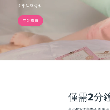
面部深層補水
issa™ Teeth Whitening Set
立即購買
FAQ™ Dual LED Panel
熱門產品
特別優惠
暢銷產品
僅需2分
享受5種抗衰老面部護理