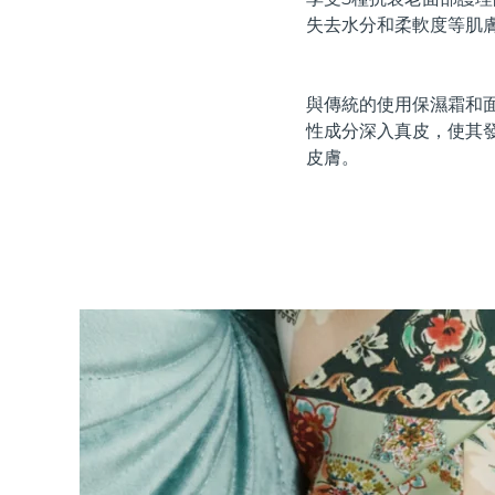
紅光療法
失去水分和柔軟度等肌
與傳統的使用保濕霜和面
瑞典美膚護理
性成分深入真皮，使其
皮膚。
面部清潔
緊致提拉
LUNA™ 4 套裝
BEAR™ 2 套裝
Anti-aging massage
Microcurrent toning
補水保濕
口腔護理
LUNA™ 4 Plus
BEAR™ 2 go
UFO™ 3 套裝
issa™ 4
Massage, LED heating
Microcurrent toning on-the-go
Deep facial hydration
Hybrid silicone sonic toothbrush
FAQ™ 抗老護理
LUNA™ 4 Men
BEAR™ 2 eyes & lips
NEW
UFO™ 3 LED
issa™ 4 plus
For men, anti-aging massage
Microcurrent line smoothing device