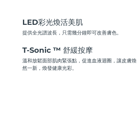
脫毛
FAQ™護膚品
身體護理
FAQ™護膚品
FAQ™產品
FAQ™ skincare
All FAQ™ skincare
All FAQ™ skincare
PEACH™ 2 Pro Max
BEAR™ 2 body
All hair treatments
All FAQ™ skincare
Professional IPL hair removal device
Microcurrent body toning
LED彩光煥活美肌
FAQ™產品
FAQ™產品
提供全光譜波長，只需幾分鐘即可改善膚色。
痘肌護理
FAQ™ products
眼部護理
All anti-aging treatments
All LED treatments
PEACH™ 2
LUNA™ 4 body
All toning treatments
ESPADA™ 2 plus
BEAR™ 2 eyes & lips
T-Sonic ™ 舒緩按摩
IPL hair removal
Massaging body brush
Recurring acne LED therapy
Microcurrent line smoothing device
溫和放鬆面部肌肉緊張點，促進血液迴圈，讓皮膚煥
然一新，煥發健康光彩。
PEACH™ 2 go
SUPERCHARGED™ serum
護發
毛孔護理
ESPADA™ 2
IRIS™ 2
Travel-friendly IPL hair removal
Firming body serum
LUNA™ 4 hair
KIWI™ derma
Acne treatment device
Rejuvenating eye massager
NEW
2-in-1 LED scalp massager
Diamond microdermabrasion .
PEACH™ Cooling Prep Gel
ESPADA™ Blemish Solution
眼部護膚
牙齒美白
Cooling IPL hair removal gel
FLIP™ play advanced
KIWI™
Concentrated acne gel
Advanced eye care treatment
issa™ Teeth Whitening Set
LED light hairbrush
Blackhead remover
Dual LED + sonic device & 18% PAP gel
更多的
ESPADA™ 設備
眼部護理設備
LUNA™ Dual-Peptide Scalp