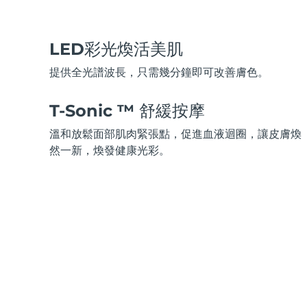
脫毛
FAQ™護膚品
身體護理
FAQ™護膚品
FAQ™產品
FAQ™ skincare
All FAQ™ skincare
All FAQ™ skincare
PEACH™ 2 Pro Max
BEAR™ 2 body
All hair treatments
All FAQ™ skincare
Professional IPL hair removal device
Microcurrent body toning
LED彩光煥活美肌
FAQ™產品
FAQ™產品
提供全光譜波長，只需幾分鐘即可改善膚色。
痘肌護理
FAQ™ products
眼部護理
All anti-aging treatments
All LED treatments
PEACH™ 2
LUNA™ 4 body
All toning treatments
ESPADA™ 2 plus
BEAR™ 2 eyes & lips
T-Sonic ™ 舒緩按摩
IPL hair removal
Massaging body brush
Recurring acne LED therapy
Microcurrent line smoothing device
溫和放鬆面部肌肉緊張點，促進血液迴圈，讓皮膚煥
然一新，煥發健康光彩。
PEACH™ 2 go
SUPERCHARGED™ serum
護發
毛孔護理
ESPADA™ 2
IRIS™ 2
Travel-friendly IPL hair removal
Firming body serum
LUNA™ 4 hair
KIWI™ derma
Acne treatment device
Rejuvenating eye massager
NEW
2-in-1 LED scalp massager
Diamond microdermabrasion .
PEACH™ Cooling Prep Gel
ESPADA™ Blemish Solution
眼部護膚
牙齒美白
Cooling IPL hair removal gel
FLIP™ play advanced
KIWI™
Concentrated acne gel
Advanced eye care treatment
issa™ Teeth Whitening Set
LED light hairbrush
Blackhead remover
Dual LED + sonic device & 18% PAP gel
更多的
ESPADA™ 設備
眼部護理設備
LUNA™ Dual-Peptide Scalp