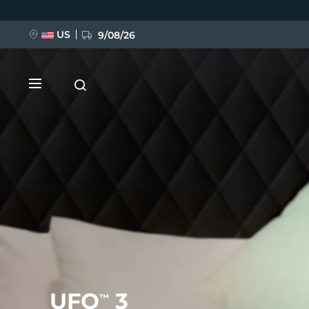
移
至
主
內
US
9/08/26
容
新品
BREAKING NEWS
FAQ™ Pure Beauty-Tech Elixir
UFO
3
™