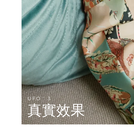
Near-infrared and red light therapy device
Smart hybrid silicone sonic toothbrush
抗老
LED 護理
LUNA™ 4 mini
面部提拉護理
FAQ™ 101
FAQ™ 201
UFO™ 3 mini
issa™ 4 smile
For young skin, T-zone
Premium anti-aging skincare
NEW
Clinical anti-aging
LED mask
Red light therapy device for young skin
Hybrid silicone sonic toothbrush
生髮
LUNA™ 4 go
BEAR™ 設備
肌膚年輕化
FAQ™ 102
FAQ™ 202
UFO™ 3 go
issa™ 4 baby
For travel or gym bag
All premium facelift devices
FAQ™ 301
FAQ™ 501
Advanced clinical anti-aging
LED mask
Portable red light therapy
For ages 0-3
NEW
LED hair strengthening scalp massager
Full-Spectrum Red Light Therapy
LUNA™護膚
FAQ™ 103
FAQ™ 211
保健品
面膜
issa™ Teeth Whitening Set
Premium cleansers & balm
FAQ™ Scalp Serum
FAQ™ 502
Luxurious clinical anti-aging set
Anti-aging neck & décolleté LED mask
Rejuvenation & hydration
Dual LED + sonic device & 18% PAP gel
Scalp recovery probiotic serum
Full-Spectrum Red Light Therapy
UFO
3
TM
LUNA™ 設備
專業治療
真實效果
FAQ™ P1 Primer
FAQ™ 221
UFO™ 設備
ISSA™ 設備
All facial cleansing devices
FAQ™護膚品
Manuka honey primer
Anti-aging LED hand mask
FAQ™ Red Light Serum
All deep facial hydration devices
All silicone sonic toothbrushes
All FAQ™ skincare