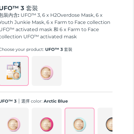
UFO™ 3 套裝
包裝內含:
UFO™ 3, 6 x H2Overdose Mask, 6 x
Youth Junkie Mask, 6 x Farm to Face collection
UFO™ activated mask 和 6 x Farm to Face
collection UFO™ activated mask
Choose your product:
UFO™ 3 套裝
UFO™ 3
選擇 color:
Arctic Blue