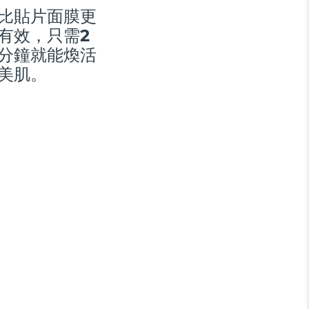
比貼片面膜更
有效，只需2
分鐘就能煥活
美肌。