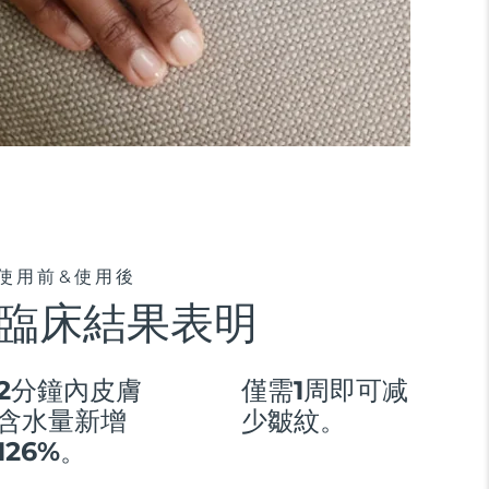
使用前&使用後
臨床結果表明
2分鐘內皮膚
僅需1周即可减
含水量新增
少皺紋。
126%。