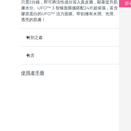
只需2分鐘，即可將活性成分深入真皮層，顯著提升肌
節省
膚水分。UFO™ 3 智臻面膜儀搭配24片超保濕，富含
膠原蛋白的UFO™ 活力面膜。即刻擁有水潤、光滑、
透亮的肌膚！
特別之處
經臨床證明，2分鐘內肌膚含水量增加126%，比貼
片面膜更有效。
包含
經臨床證明，僅需1周即可減少皺紋。
UFO ™ 3
集加熱、冷卻、LED光療及按摩功能於壹體的煥活
使用者手冊
6 x UFO™ Youth Junkie 2.0 Masks, 6 x UFO™
面膜護理。
H2Overdose 2.0 Masks, 6 x UFO™ Acai Berry
深層滋養，鎖住水分，舒緩乾燥。
Masks & 6 x UFO™ Manuka Honey Masks
保護皮膚預防初老，使皮膚更光滑、更緊致。
USB充電線
快速操作指南
基本操作手册
2年質保 (西班牙、葡萄牙、瑞典：3年質保)