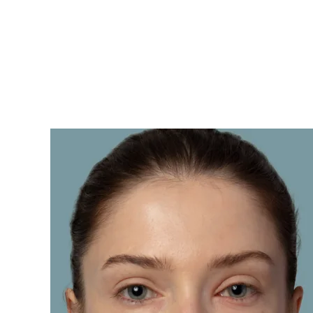
KIWI™ 皮肤护理
All acne treatment devices
All revitalizing eye massagers
Serum
issa™ Teeth Whitening Gel
Advanced pore care essentials
For healthy hair
18% PAP
護膚品
男士
全部購買
FOREO APP
關於我們