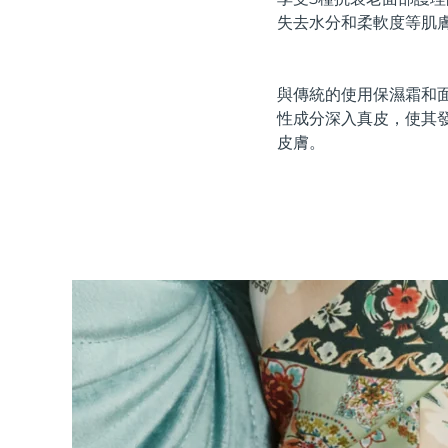
紅光療法
失去水分和柔軟度等肌
與傳統的使用保濕霜和面
瑞典美膚護理
性成分深入真皮，使其
皮膚。
面部清潔
緊致提拉
LUNA™ 4 套裝
BEAR™ 2 套裝
Anti-aging massage
Microcurrent toning
補水保濕
口腔護理
LUNA™ 4 Plus
BEAR™ 2 go
UFO™ 3 套裝
issa™ 4
Massage, LED heating
Microcurrent toning on-the-go
Deep facial hydration
Hybrid silicone sonic toothbrush
FAQ™ 抗老護理
LUNA™ 4 Men
BEAR™ 2 eyes & lips
NEW
UFO™ 3 LED
issa™ 4 plus
For men, anti-aging massage
Microcurrent line smoothing device