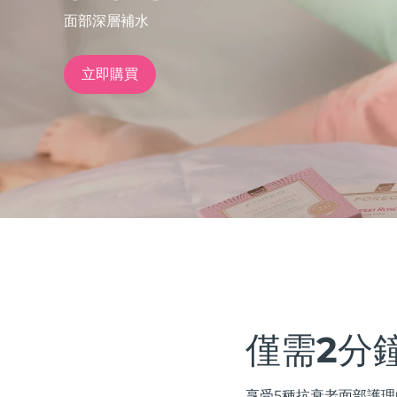
面部深層補水
issa™ Teeth Whitening Set
立即購買
FAQ™ Dual LED Panel
熱門產品
特別優惠
暢銷產品
僅需2分
享受5種抗衰老面部護理