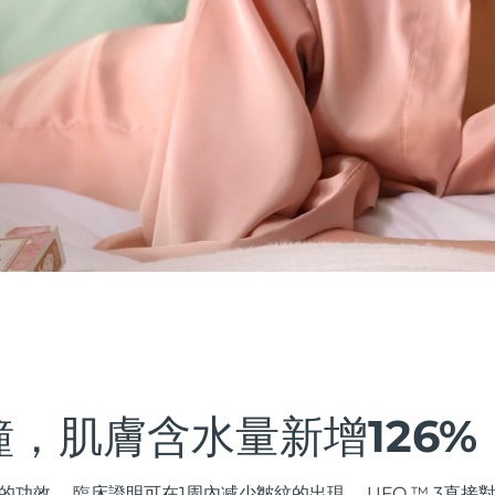
鐘，肌膚含水量新增126%
的功效。 臨床證明可在1周內减少皺紋的出現。 UFO ™ 3直