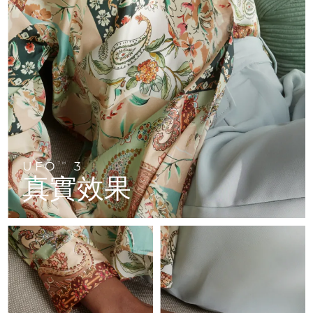
FAQ™ 101
FAQ™ 201
中國
LUNA™ 4 mini
面部提拉護理
預計送達日期
8/8/26
NEW
issa™ 4 smile
UFO™ 3 mini
Clinical anti-aging
LED mask
For young skin, T-zone
Premium anti-aging skincare
哥倫比亞
預計送達日期
8/12/26
Hybrid silicone sonic toothbrush
Red light therapy device for young skin
生髮
肌膚年輕化
克羅埃西亞
預計送達日期
8/8/26
FAQ™ 102
FAQ™ 202
LUNA™ 4 go
BEAR™ 設備
FAQ™ 301
FAQ™ 501
issa™ 4 baby
UFO™ 3 go
Advanced clinical anti-aging
LED mask
For travel or gym bag
All premium facelift devices
NEW
賽普勒斯
預計送達日期
8/9/26
LED hair strengthening scalp massager
Full-Spectrum Red Light Therapy
For ages 0-3
Portable red light therapy
捷克
預計送達日期
8/8/26
FAQ™ 103
FAQ™ 211
LUNA™護膚
保健品
FAQ™ Scalp Serum
FAQ™ 502
issa™ Teeth Whitening Set
面膜
Luxurious clinical anti-aging set
Anti-aging neck & décolleté LED mask
UFO
3
Premium cleansers & balm
TM
丹麥
預計送達日期
8/8/26
Scalp recovery probiotic serum
Full-Spectrum Red Light Therapy
真實效果
Dual LED + sonic device & 18% PAP gel
Rejuvenation & hydration
專業治療
愛沙尼亞
預計送達日期
8/8/26
FAQ™ P1 Primer
FAQ™ 221
LUNA™ 設備
FAQ™護膚品
ISSA™ 設備
UFO™ 設備
Manuka honey primer
Anti-aging LED hand mask
芬蘭
FAQ™ Red Light Serum
預計送達日期
8/8/26
All facial cleansing devices
All FAQ™ skincare
All silicone sonic toothbrushes
All deep facial hydration devices
法國
預計送達日期
8/8/26
脫毛
身體護理
FAQ™護膚品
FAQ™護膚品
PEACH™ 2 Pro Max
BEAR™ 2 body
FAQ™產品
FAQ™ skincare
法屬玻里尼西亞
預計送達日期
8/12/26
All FAQ™ skincare
All FAQ™ skincare