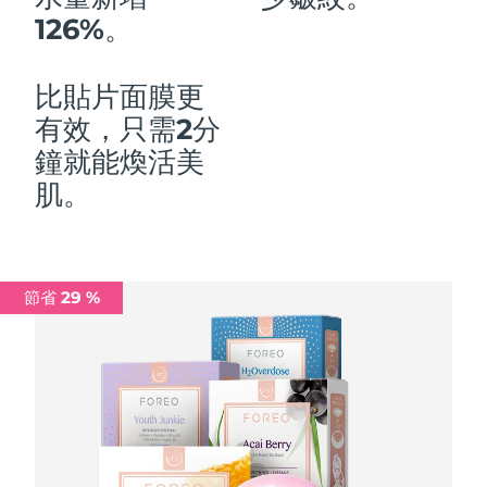
126%。
中國澳門特別行政區
預計送達日期
8/10/26
馬來西亞
預計送達日期
8/11/26
比貼片面膜更
有效，只需2分
馬爾他
預計送達日期
8/8/26
鐘就能煥活美
墨西哥
預計送達日期
8/12/26
肌。
摩納哥
預計送達日期
8/9/26
荷蘭
預計送達日期
8/8/26
節省 29 %
紐西蘭
預計送達日期
8/8/26
挪威
預計送達日期
8/8/26
阿曼
預計送達日期
8/11/26
菲律賓
預計送達日期
8/11/26