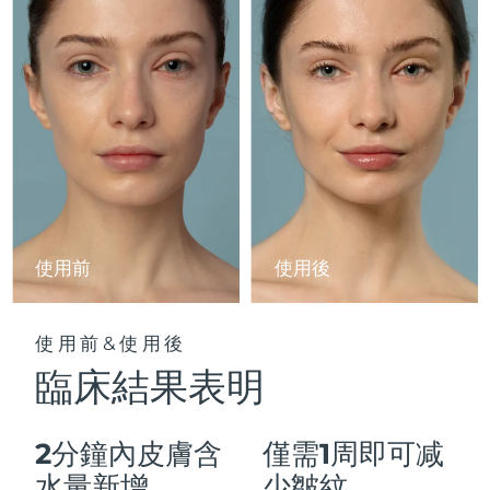
Advanced pore care essentials
以色列
預計送達日期
8/12/26
For healthy hair
18% PAP
護膚品
男士
義大利
預計送達日期
8/8/26
日本
預計送達日期
8/11/26
澤西島
預計送達日期
8/13/26
全部購買
哈薩克
預計送達日期
8/10/26
FOREO APP
科威特
預計送達日期
8/8/26
使用前
使用後
關於我們
拉脫維亞
預計送達日期
8/8/26
使用前&使用後
黎巴嫩
預計送達日期
8/9/26
臨床結果表明
立陶宛
預計送達日期
8/8/26
2分鐘內皮膚含
僅需1周即可减
盧森堡
預計送達日期
8/8/26
水量新增
少皺紋。