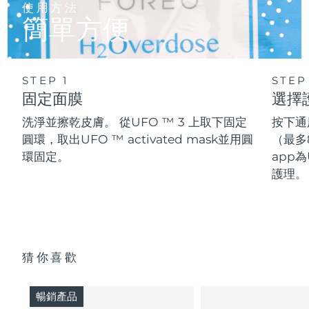
使用方法
簡單方便
STEP 1
STEP
固定面膜
選擇
洗淨並擦乾皮膚。 從UFO ™ 3 上取下固定
按下通
圓環，取出UFO ™ activated mask並用圓
（最多
環固定。
app為
護理。
猜你喜歡
暢銷產品