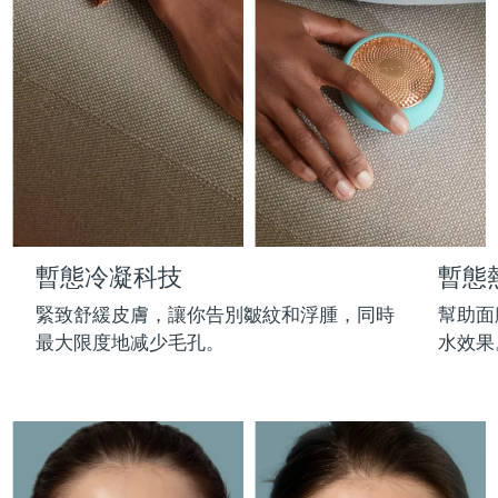
Professional IPL hair removal device
Microcurrent body toning
All hair treatments
All FAQ™ skincare
德國
預計送達日期
8/8/26
FAQ™產品
FAQ™產品
痘肌護理
眼部護理
直布羅陀
PEACH™ 2
LUNA™ 4 body
預計送達日期
8/12/26
FAQ™ products
All anti-aging treatments
All LED treatments
ESPADA™ 2 plus
BEAR™ 2 eyes & lips
IPL hair removal
Massaging body brush
All toning treatments
希臘
預計送達日期
8/8/26
Recurring acne LED therapy
Microcurrent line smoothing device
中國香港特別行政區
預計送達日期
8/9/26
PEACH™ 2 go
SUPERCHARGED™ serum
護發
毛孔護理
ESPADA™ 2
IRIS™ 2
Travel-friendly IPL hair removal
Firming body serum
匈牙利
LUNA™ 4 hair
預計送達日期
8/8/26
KIWI™ derma
Acne treatment device
Rejuvenating eye massager
NEW
暫態冷凝科技
暫態
2-in-1 LED scalp massager
Diamond microdermabrasion .
冰島
預計送達日期
8/9/26
PEACH™ Cooling Prep Gel
緊致舒緩皮膚，讓你告別皺紋和浮腫，同時
幫助面
ESPADA™ Blemish Solution
眼部護膚
牙齒美白
Cooling IPL hair removal gel
最大限度地减少毛孔。
水效果
印尼
預計送達日期
8/6/26
FLIP™ play advanced
KIWI™
Concentrated acne gel
Advanced eye care treatment
issa™ Teeth Whitening Set
LED light hairbrush
Blackhead remover
愛爾蘭
預計送達日期
8/8/26
更多的
Dual LED + sonic device & 18% PAP gel
ESPADA™ 設備
眼部護理設備
曼島
預計送達日期
8/10/26
LUNA™ Dual-Peptide Scalp
KIWI™ 皮肤护理
All acne treatment devices
All revitalizing eye massagers
Serum
issa™ Teeth Whitening Gel