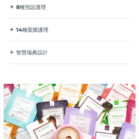
8種預設護理
按一下按鈕。 通過應用程序根據您的偏好進行調
整。
14種面膜護理
完美的科技組合，與面膜中的成分相得益彰。
智慧瑞典設計
100%防水，超衛生。 每次USB充電最多可使用50
分鐘。