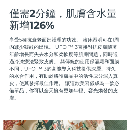
瑞典美膚護理
奧地利
預計送達日期
8/8/26
僅需2分鐘，肌膚含水量
新增126%
巴林
預計送達日期
8/9/26
面部清潔
緊致提拉
比利時
預計送達日期
8/8/26
享受5種抗衰老面部護理的功效。 臨床證明可在1周
LUNA™ 4 套裝
BEAR™ 2 套裝
內减少皺紋的出現。 UFO ™ 3直接對抗皮膚隨著
百慕達
預計送達日期
8/14/26
Anti-aging massage
Microcurrent toning
年齡增長而失去水分和柔軟度等肌膚問題，同時通
過冷凍療法緊致皮膚。
與傳統的使用保濕霜和面膜
波士尼亞與赫塞哥維納
預計送達日期
8/11/26
不同，UFO ™ 3的高能導入科技提供深層、持久
補水保濕
口腔護理
LUNA™ 4 Plus
BEAR™ 2 go
的水合作用，有助於將護膚品中的活性成分深入真
汶萊
預計送達日期
8/13/26
UFO™ 3 套裝
issa™ 4
Massage, LED heating
Microcurrent toning on-the-go
皮，使其發揮最佳作用。 讓這款美容儀成為一款必
FAQ™ 抗老護理
Deep facial hydration
Hybrid silicone sonic toothbrush
備單品，你可以全天擁有更加年輕、容光煥發的皮
保加利亞
預計送達日期
8/8/26
膚。
NEW
LUNA™ 4 Men
BEAR™ 2 eyes & lips
加拿大
預計送達日期
8/12/26
UFO™ 3 LED
issa™ 4 plus
For men, anti-aging massage
Microcurrent line smoothing device
Near-infrared and red light therapy
Smart hybrid silicone sonic toothbrush
智利
預計送達日期
8/12/26
device
抗老
LED 護理