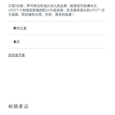
FOREO將免費為您更換產品。
只需2分鐘，即可將活性成分深入真皮層，顯著提升肌膚水分。
UFO™ 3 智臻面膜儀搭配24片超保濕，富含膠原蛋白的UFO™ 活
阿拉伯聯合大公國
預計送達日期
8/9/26
力面膜。即刻擁有水潤、光滑、透亮的肌膚！
英國
預計送達日期
8/8/26
特別之處
美國
預計送達日期
8/9/26
經臨床證明，2分鐘內肌膚含水量增加126%，比貼片面膜更有
效。
包含
烏茲別克
預計送達日期
8/13/26
經臨床證明，僅需1周即可減少皺紋。
UFO ™ 3
集加熱、冷卻、LED光療及按摩功能於壹體的煥活面膜護理。
使用者手冊
6 x UFO™ Youth Junkie 2.0 Masks, 6 x UFO™
越南
預計送達日期
8/14/26
深層滋養，鎖住水分，舒緩乾燥。
H2Overdose 2.0 Masks, 6 x UFO™ Acai Berry Masks & 6 x
UFO™ Manuka Honey Masks
保護皮膚預防初老，使皮膚更光滑、更緊致。
USB充電線
快速操作指南
基本操作手册
2年質保 (西班牙、葡萄牙、瑞典：3年質保)
相關產品