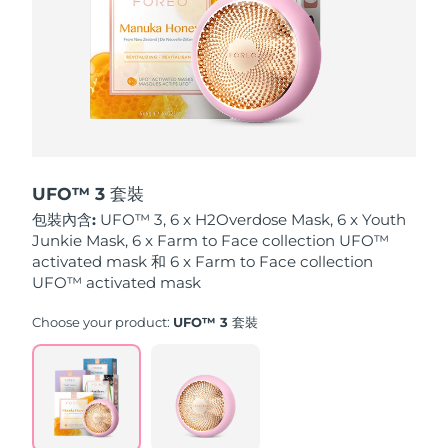
波蘭
預計送達日期
8/9/26
葡萄牙
預計送達日期
8/8/26
波多黎各
預計送達日期
8/10/26
卡達
預計送達日期
8/9/26
UFO™ 3 套裝
包裝內含:
UFO™ 3, 6 x H2Overdose Mask, 6 x Youth
留尼旺
預計送達日期
8/13/26
Junkie Mask, 6 x Farm to Face collection UFO™
activated mask 和 6 x Farm to Face collection
羅馬尼亞
UFO™ activated mask
預計送達日期
8/8/26
Choose your product:
UFO™ 3 套裝
俄羅斯
預計送達日期
8/16/26
沙烏地阿拉伯
預計送達日期
8/9/26
新加坡
預計送達日期
8/10/26