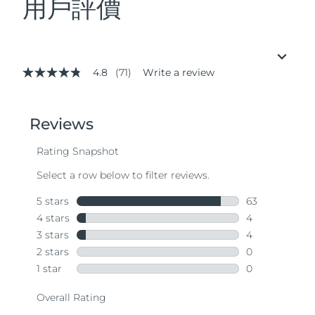
用戶評價
4.8
(71)
Write a review
4.8
out
of
5
stars,
average
rating
value.
Read
71
Reviews.
Same
page
link.