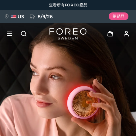
移
查看所有FOREO產品
至
主
內
容
US
8/9/26
暢銷品
新品
登入
語言
BREAKING NEWS
用戶信息
English
Deutsch
Español
我的設備
FAQ™ Pure Beauty-Tech Elixir
Français
Italiano
Português
我的訂單
Polski
Svenska
Русский
Türkçe
简体中文
繁體中文
我的地址
issa™ Teeth Whitening Set
我的訂閱