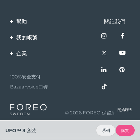
幫助
關註我們
聯繫我們
我的帳號
訂單與運輸
產品註冊
企業
保修與退換貨
客服支持
關於FOREO
常見問題
100%安全支付
夥伴計畫
電池資訊
Bazaarvoice口碑
聯盟新聞
MYSA
開始聊天
© 2026 FOREO 保留所有權利
成為合作夥伴
使用條款
UFO™ 3 套裝
系列
購買
隱私保護政策