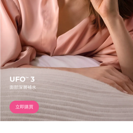
發貨國家
美國
預計送達日期
8/9/26
FAQ™ Dual LED Panel
英國
預計送達日期
8/8/26
熱門產品
西班牙
預計送達日期
8/8/26
澳洲
預計送達日期
8/11/26
法國
預計送達日期
8/8/26
UFO
3
™
特別優惠
暢銷產品
面部深層補水
德國
預計送達日期
8/8/26
加拿大
預計送達日期
8/12/26
立即購買
紅光療法
澳洲
預計送達日期
8/11/26