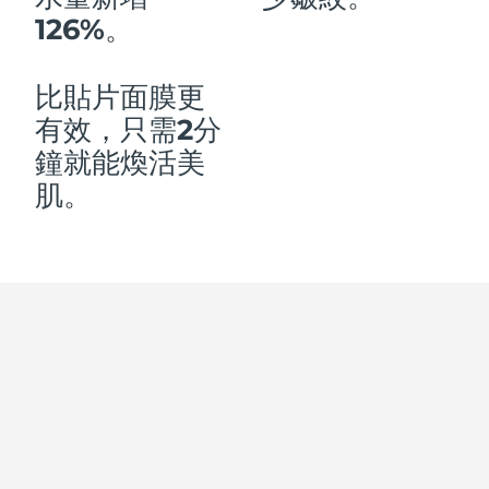
126%。
中國澳門特別行政區
預計送達日期
8/11/26
馬來西亞
預計送達日期
8/12/26
比貼片面膜更
有效，只需2分
馬爾他
預計送達日期
8/9/26
鐘就能煥活美
墨西哥
預計送達日期
8/13/26
肌。
摩納哥
預計送達日期
8/10/26
荷蘭
預計送達日期
8/9/26
紐西蘭
預計送達日期
8/9/26
挪威
預計送達日期
8/9/26
阿曼
預計送達日期
8/12/26
菲律賓
預計送達日期
8/12/26