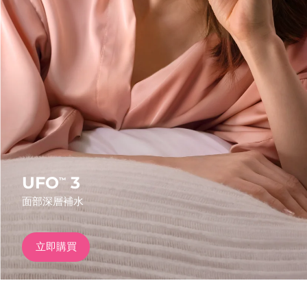
發貨國家
美國
預計送達日期
8/10/26
FAQ™ Dual LED Panel
英國
預計送達日期
8/9/26
熱門產品
西班牙
預計送達日期
8/9/26
澳洲
預計送達日期
8/12/26
法國
預計送達日期
8/9/26
UFO
3
™
特別優惠
暢銷產品
面部深層補水
德國
預計送達日期
8/9/26
加拿大
預計送達日期
8/13/26
立即購買
紅光療法
澳洲
預計送達日期
8/12/26