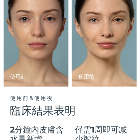
Advanced pore care essentials
以色列
預計送達日期
8/13/26
For healthy hair
18% PAP
護膚品
男士
義大利
預計送達日期
8/9/26
日本
預計送達日期
8/12/26
澤西島
預計送達日期
8/14/26
全部購買
哈薩克
預計送達日期
8/11/26
FOREO APP
科威特
預計送達日期
8/9/26
使用前
使用後
關於我們
拉脫維亞
預計送達日期
8/9/26
使用前&使用後
黎巴嫩
預計送達日期
8/10/26
臨床結果表明
立陶宛
預計送達日期
8/9/26
2分鐘內皮膚含
僅需1周即可减
盧森堡
預計送達日期
8/9/26
水量新增
少皺紋。