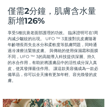
瑞典美膚護理
奧地利
預計送達日期
8/9/26
僅需2分鐘，肌膚含水量
新增126%
巴林
預計送達日期
8/10/26
面部清潔
緊致提拉
比利時
預計送達日期
8/9/26
享受5種抗衰老面部護理的功效。 臨床證明可在1周
LUNA™ 4 套裝
BEAR™ 2 套裝
內减少皺紋的出現。 UFO ™ 3直接對抗皮膚隨著
百慕達
預計送達日期
8/15/26
Anti-aging massage
Microcurrent toning
年齡增長而失去水分和柔軟度等肌膚問題，同時通
過冷凍療法緊致皮膚。
與傳統的使用保濕霜和面膜
波士尼亞與赫塞哥維納
預計送達日期
8/12/26
不同，UFO ™ 3的高能導入科技提供深層、持久
補水保濕
口腔護理
LUNA™ 4 Plus
BEAR™ 2 go
的水合作用，有助於將護膚品中的活性成分深入真
汶萊
預計送達日期
8/14/26
UFO™ 3 套裝
issa™ 4
Massage, LED heating
Microcurrent toning on-the-go
皮，使其發揮最佳作用。 讓這款美容儀成為一款必
FAQ™ 抗老護理
Deep facial hydration
Hybrid silicone sonic toothbrush
備單品，你可以全天擁有更加年輕、容光煥發的皮
保加利亞
預計送達日期
8/9/26
膚。
NEW
LUNA™ 4 Men
BEAR™ 2 eyes & lips
加拿大
預計送達日期
8/13/26
UFO™ 3 LED
issa™ 4 plus
For men, anti-aging massage
Microcurrent line smoothing device
Near-infrared and red light therapy
Smart hybrid silicone sonic toothbrush
智利
預計送達日期
8/13/26
device
抗老
LED 護理