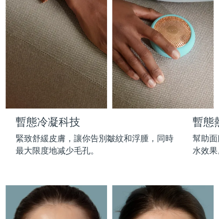
Professional IPL hair removal device
Microcurrent body toning
All hair treatments
All FAQ™ skincare
德國
預計送達日期
8/9/26
FAQ™產品
FAQ™產品
痘肌護理
眼部護理
直布羅陀
PEACH™ 2
LUNA™ 4 body
預計送達日期
8/13/26
FAQ™ products
All anti-aging treatments
All LED treatments
ESPADA™ 2 plus
BEAR™ 2 eyes & lips
IPL hair removal
Massaging body brush
All toning treatments
希臘
預計送達日期
8/9/26
Recurring acne LED therapy
Microcurrent line smoothing device
中國香港特別行政區
預計送達日期
8/10/26
PEACH™ 2 go
SUPERCHARGED™ serum
護發
毛孔護理
ESPADA™ 2
IRIS™ 2
Travel-friendly IPL hair removal
Firming body serum
匈牙利
LUNA™ 4 hair
預計送達日期
8/9/26
KIWI™ derma
Acne treatment device
Rejuvenating eye massager
NEW
暫態冷凝科技
暫態
2-in-1 LED scalp massager
Diamond microdermabrasion .
冰島
預計送達日期
8/10/26
PEACH™ Cooling Prep Gel
緊致舒緩皮膚，讓你告別皺紋和浮腫，同時
幫助面
ESPADA™ Blemish Solution
眼部護膚
牙齒美白
Cooling IPL hair removal gel
最大限度地减少毛孔。
水效果
印尼
預計送達日期
8/7/26
FLIP™ play advanced
KIWI™
Concentrated acne gel
Advanced eye care treatment
issa™ Teeth Whitening Set
LED light hairbrush
Blackhead remover
愛爾蘭
預計送達日期
8/9/26
更多的
Dual LED + sonic device & 18% PAP gel
ESPADA™ 設備
眼部護理設備
曼島
預計送達日期
8/11/26
LUNA™ Dual-Peptide Scalp
KIWI™ 皮肤护理
All acne treatment devices
All revitalizing eye massagers
Serum
issa™ Teeth Whitening Gel