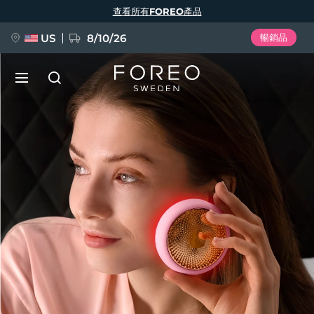
移
查看所有FOREO產品
至
主
內
容
US
8/10/26
暢銷品
新品
語言
BREAKING NEWS
English
Deutsch
Español
FAQ™ Pure Beauty-Tech Elixir
Français
Italiano
Português
Polski
Svenska
Русский
Türkçe
简体中文
繁體中文
issa™ Teeth Whitening Set