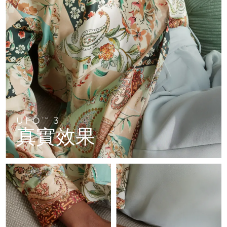
FAQ™ 101
FAQ™ 201
中國
LUNA™ 4 mini
面部提拉護理
預計送達日期
8/9/26
NEW
issa™ 4 smile
UFO™ 3 mini
Clinical anti-aging
LED mask
For young skin, T-zone
Premium anti-aging skincare
哥倫比亞
預計送達日期
8/13/26
Hybrid silicone sonic toothbrush
Red light therapy device for young skin
生髮
肌膚年輕化
克羅埃西亞
預計送達日期
8/9/26
FAQ™ 102
FAQ™ 202
LUNA™ 4 go
BEAR™ 設備
FAQ™ 301
FAQ™ 501
issa™ 4 baby
UFO™ 3 go
Advanced clinical anti-aging
LED mask
For travel or gym bag
All premium facelift devices
NEW
賽普勒斯
預計送達日期
8/10/26
LED hair strengthening scalp massager
Full-Spectrum Red Light Therapy
For ages 0-3
Portable red light therapy
捷克
預計送達日期
8/9/26
FAQ™ 103
FAQ™ 211
LUNA™護膚
保健品
FAQ™ Scalp Serum
FAQ™ 502
issa™ Teeth Whitening Set
面膜
Luxurious clinical anti-aging set
Anti-aging neck & décolleté LED mask
UFO
3
Premium cleansers & balm
TM
丹麥
預計送達日期
8/9/26
Scalp recovery probiotic serum
Full-Spectrum Red Light Therapy
真實效果
Dual LED + sonic device & 18% PAP gel
Rejuvenation & hydration
專業治療
愛沙尼亞
預計送達日期
8/9/26
FAQ™ P1 Primer
FAQ™ 221
LUNA™ 設備
FAQ™護膚品
ISSA™ 設備
UFO™ 設備
Manuka honey primer
Anti-aging LED hand mask
芬蘭
FAQ™ Red Light Serum
預計送達日期
8/9/26
All facial cleansing devices
All FAQ™ skincare
All silicone sonic toothbrushes
All deep facial hydration devices
法國
預計送達日期
8/9/26
脫毛
身體護理
FAQ™護膚品
FAQ™護膚品
PEACH™ 2 Pro Max
BEAR™ 2 body
FAQ™產品
FAQ™ skincare
法屬玻里尼西亞
預計送達日期
8/13/26
All FAQ™ skincare
All FAQ™ skincare