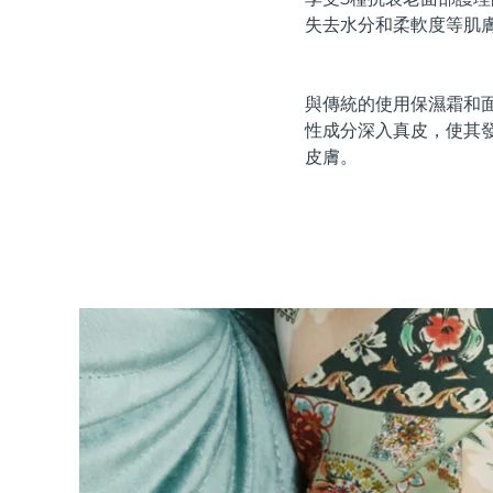
紅光療法
失去水分和柔軟度等肌
與傳統的使用保濕霜和面
瑞典美膚護理
性成分深入真皮，使其
皮膚。
面部清潔
緊致提拉
LUNA™ 4 套裝
BEAR™ 2 套裝
Anti-aging massage
Microcurrent toning
補水保濕
口腔護理
LUNA™ 4 Plus
BEAR™ 2 go
UFO™ 3 套裝
issa™ 4
Massage, LED heating
Microcurrent toning on-the-go
Deep facial hydration
Hybrid silicone sonic toothbrush
FAQ™ 抗老護理
LUNA™ 4 Men
BEAR™ 2 eyes & lips
NEW
UFO™ 3 LED
issa™ 4 plus
For men, anti-aging massage
Microcurrent line smoothing device