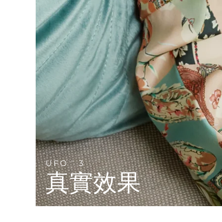
Near-infrared and red light therapy device
Smart hybrid silicone sonic toothbrush
抗老
LED 護理
LUNA™ 4 mini
面部提拉護理
FAQ™ 101
FAQ™ 201
UFO™ 3 mini
issa™ 4 smile
For young skin, T-zone
Premium anti-aging skincare
NEW
Clinical anti-aging
LED mask
Red light therapy device for young skin
Hybrid silicone sonic toothbrush
生髮
LUNA™ 4 go
BEAR™ 設備
肌膚年輕化
FAQ™ 102
FAQ™ 202
UFO™ 3 go
issa™ 4 baby
For travel or gym bag
All premium facelift devices
FAQ™ 301
FAQ™ 501
Advanced clinical anti-aging
LED mask
Portable red light therapy
For ages 0-3
NEW
LED hair strengthening scalp massager
Full-Spectrum Red Light Therapy
LUNA™護膚
FAQ™ 103
FAQ™ 211
保健品
面膜
issa™ Teeth Whitening Set
Premium cleansers & balm
FAQ™ Scalp Serum
FAQ™ 502
Luxurious clinical anti-aging set
Anti-aging neck & décolleté LED mask
Rejuvenation & hydration
Dual LED + sonic device & 18% PAP gel
Scalp recovery probiotic serum
Full-Spectrum Red Light Therapy
UFO
3
TM
LUNA™ 設備
專業治療
真實效果
FAQ™ P1 Primer
FAQ™ 221
UFO™ 設備
ISSA™ 設備
All facial cleansing devices
FAQ™護膚品
Manuka honey primer
Anti-aging LED hand mask
FAQ™ Red Light Serum
All deep facial hydration devices
All silicone sonic toothbrushes
All FAQ™ skincare