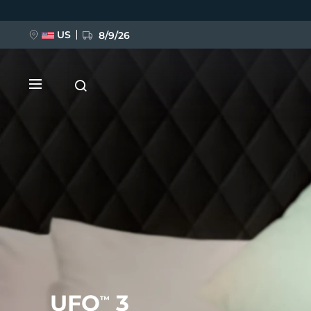
移
至
主
內
US
8/9/26
容
新品
BREAKING NEWS
FAQ™ Pure Beauty-Tech Elixir
UFO
3
™