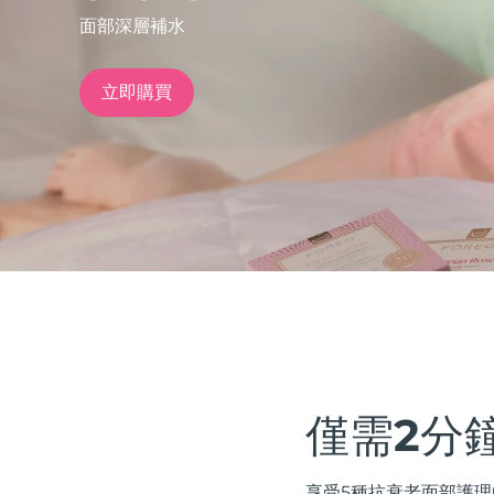
面部深層補水
issa™ Teeth Whitening Set
立即購買
FAQ™ Dual LED Panel
熱門產品
特別優惠
暢銷產品
僅需2分
享受5種抗衰老面部護理