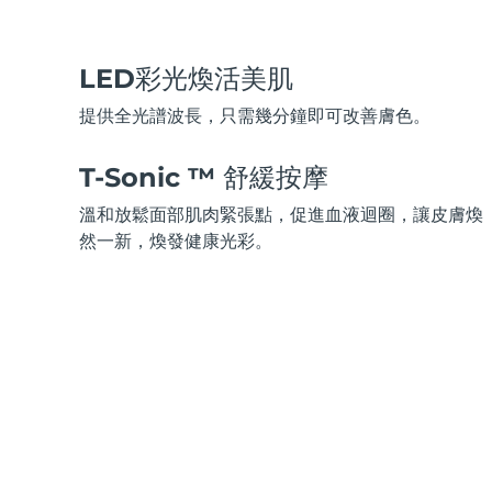
脫毛
FAQ™護膚品
身體護理
FAQ™護膚品
FAQ™產品
FAQ™ skincare
All FAQ™ skincare
All FAQ™ skincare
PEACH™ 2 Pro Max
BEAR™ 2 body
All hair treatments
All FAQ™ skincare
Professional IPL hair removal device
Microcurrent body toning
LED彩光煥活美肌
FAQ™產品
FAQ™產品
提供全光譜波長，只需幾分鐘即可改善膚色。
痘肌護理
FAQ™ products
眼部護理
All anti-aging treatments
All LED treatments
PEACH™ 2
LUNA™ 4 body
All toning treatments
ESPADA™ 2 plus
BEAR™ 2 eyes & lips
T-Sonic ™ 舒緩按摩
IPL hair removal
Massaging body brush
Recurring acne LED therapy
Microcurrent line smoothing device
溫和放鬆面部肌肉緊張點，促進血液迴圈，讓皮膚煥
然一新，煥發健康光彩。
PEACH™ 2 go
SUPERCHARGED™ serum
護發
毛孔護理
ESPADA™ 2
IRIS™ 2
Travel-friendly IPL hair removal
Firming body serum
LUNA™ 4 hair
KIWI™ derma
Acne treatment device
Rejuvenating eye massager
NEW
2-in-1 LED scalp massager
Diamond microdermabrasion .
PEACH™ Cooling Prep Gel
ESPADA™ Blemish Solution
眼部護膚
牙齒美白
Cooling IPL hair removal gel
FLIP™ play advanced
KIWI™
Concentrated acne gel
Advanced eye care treatment
issa™ Teeth Whitening Set
LED light hairbrush
Blackhead remover
Dual LED + sonic device & 18% PAP gel
更多的
ESPADA™ 設備
眼部護理設備
LUNA™ Dual-Peptide Scalp