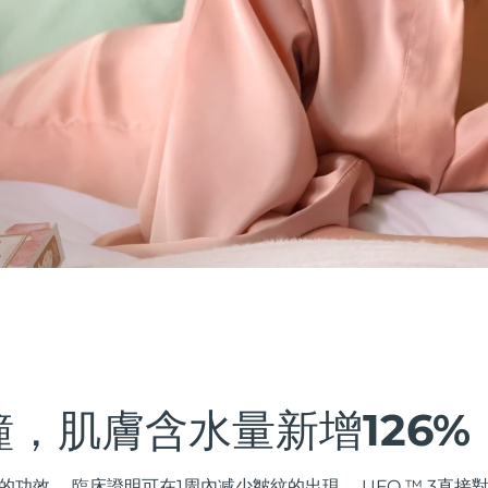
鐘，肌膚含水量新增126%
的功效。 臨床證明可在1周內减少皺紋的出現。 UFO ™ 3直