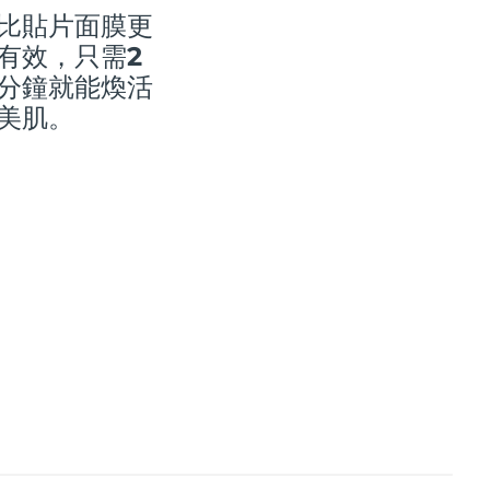
比貼片面膜更
有效，只需2
分鐘就能煥活
美肌。