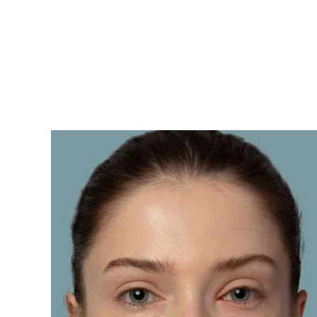
KIWI™ 皮肤护理
All acne treatment devices
All revitalizing eye massagers
Serum
issa™ Teeth Whitening Gel
Advanced pore care essentials
For healthy hair
18% PAP
護膚品
男士
全部購買
FOREO APP
關於我們