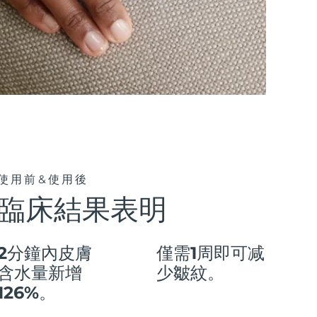
使用前&使用後
臨床結果表明
2分鐘內皮膚
僅需1周即可减
含水量新增
少皺紋。
126%。