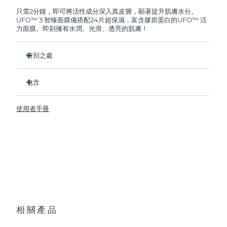
FOREO將免費為您更換產品。
只需2分鐘，即可將活性成分深入真皮層，顯著提升肌膚水分。
UFO™ 3 智臻面膜儀搭配24片超保濕，富含膠原蛋白的UFO™ 活
阿拉伯聯合大公國
預計送達日期
9/8/26
力面膜。即刻擁有水潤、光滑、透亮的肌膚！
英國
預計送達日期
8/8/26
特別之處
美國
預計送達日期
9/8/26
經臨床證明，2分鐘內肌膚含水量增加126%，比貼片面膜更有
效。
包含
烏茲別克
預計送達日期
13/8/26
經臨床證明，僅需1周即可減少皺紋。
UFO ™ 3
集加熱、冷卻、LED光療及按摩功能於壹體的煥活面膜護理。
使用者手冊
6 x UFO™ Youth Junkie 2.0 Masks, 6 x UFO™
越南
預計送達日期
14/8/26
深層滋養，鎖住水分，舒緩乾燥。
H2Overdose 2.0 Masks, 6 x UFO™ Acai Berry Masks & 6 x
UFO™ Manuka Honey Masks
保護皮膚預防初老，使皮膚更光滑、更緊致。
USB充電線
快速操作指南
基本操作手册
2年質保 (西班牙、葡萄牙、瑞典：3年質保)
相關產品