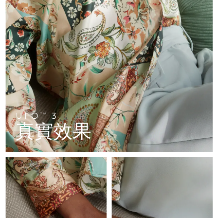
FAQ™ 101
FAQ™ 201
中國
LUNA™ 4 mini
面部提拉護理
預計送達日期
8/8/26
NEW
issa™ 4 smile
UFO™ 3 mini
Clinical anti-aging
LED mask
For young skin, T-zone
Premium anti-aging skincare
哥倫比亞
預計送達日期
12/8/26
Hybrid silicone sonic toothbrush
Red light therapy device for young skin
生髮
肌膚年輕化
克羅埃西亞
預計送達日期
8/8/26
FAQ™ 102
FAQ™ 202
LUNA™ 4 go
BEAR™ 設備
FAQ™ 301
FAQ™ 501
issa™ 4 baby
UFO™ 3 go
Advanced clinical anti-aging
LED mask
For travel or gym bag
All premium facelift devices
NEW
賽普勒斯
預計送達日期
9/8/26
LED hair strengthening scalp massager
Full-Spectrum Red Light Therapy
For ages 0-3
Portable red light therapy
捷克
預計送達日期
8/8/26
FAQ™ 103
FAQ™ 211
LUNA™護膚
保健品
FAQ™ Scalp Serum
FAQ™ 502
issa™ Teeth Whitening Set
面膜
Luxurious clinical anti-aging set
Anti-aging neck & décolleté LED mask
UFO
3
Premium cleansers & balm
TM
丹麥
預計送達日期
8/8/26
Scalp recovery probiotic serum
Full-Spectrum Red Light Therapy
真實效果
Dual LED + sonic device & 18% PAP gel
Rejuvenation & hydration
專業治療
愛沙尼亞
預計送達日期
8/8/26
FAQ™ P1 Primer
FAQ™ 221
LUNA™ 設備
FAQ™護膚品
ISSA™ 設備
UFO™ 設備
Manuka honey primer
Anti-aging LED hand mask
芬蘭
FAQ™ Red Light Serum
預計送達日期
8/8/26
All facial cleansing devices
All FAQ™ skincare
All silicone sonic toothbrushes
All deep facial hydration devices
法國
預計送達日期
8/8/26
脫毛
身體護理
FAQ™護膚品
FAQ™護膚品
PEACH™ 2 Pro Max
BEAR™ 2 body
FAQ™產品
FAQ™ skincare
法屬玻里尼西亞
預計送達日期
12/8/26
All FAQ™ skincare
All FAQ™ skincare