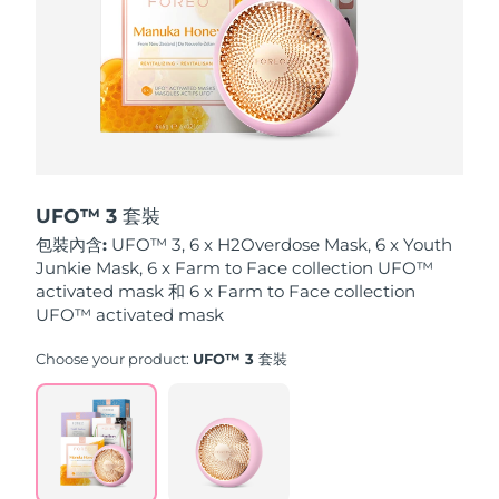
波蘭
預計送達日期
9/8/26
葡萄牙
預計送達日期
8/8/26
波多黎各
預計送達日期
10/8/26
卡達
預計送達日期
9/8/26
UFO™ 3 套裝
包裝內含:
UFO™ 3, 6 x H2Overdose Mask, 6 x Youth
留尼旺
預計送達日期
13/8/26
Junkie Mask, 6 x Farm to Face collection UFO™
activated mask 和 6 x Farm to Face collection
羅馬尼亞
UFO™ activated mask
預計送達日期
8/8/26
Choose your product:
UFO™ 3 套裝
俄羅斯
預計送達日期
16/8/26
沙烏地阿拉伯
預計送達日期
9/8/26
新加坡
預計送達日期
10/8/26