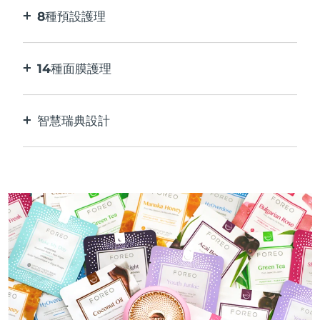
8種預設護理
按一下按鈕。 通過應用程序根據您的偏好進行調
整。
14種面膜護理
完美的科技組合，與面膜中的成分相得益彰。
智慧瑞典設計
100%防水，超衛生。 每次USB充電最多可使用50
分鐘。