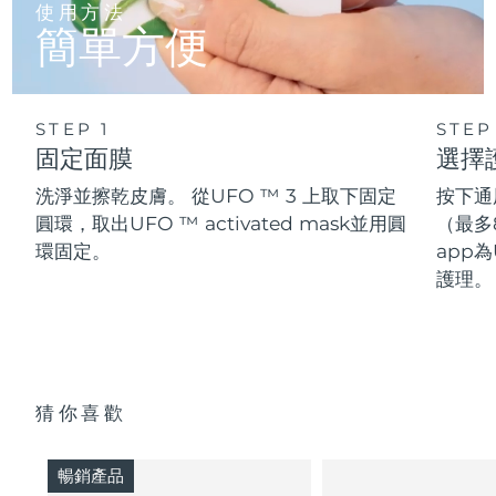
使用方法
簡單方便
STEP 1
STEP
固定面膜
選擇
洗淨並擦乾皮膚。 從UFO ™ 3 上取下固定
按下通
圓環，取出UFO ™ activated mask並用圓
（最多
環固定。
app為
護理。
猜你喜歡
暢銷產品