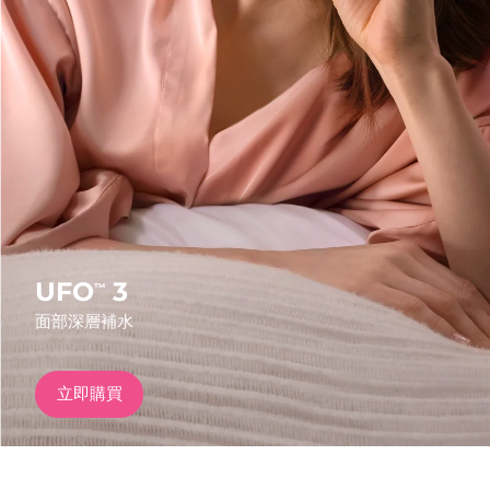
發貨國家
美國
預計送達日期
9/8/26
FAQ™ Dual LED Panel
英國
預計送達日期
8/8/26
熱門產品
西班牙
預計送達日期
8/8/26
澳洲
預計送達日期
11/8/26
法國
預計送達日期
8/8/26
UFO
3
™
特別優惠
暢銷產品
面部深層補水
德國
預計送達日期
8/8/26
加拿大
預計送達日期
12/8/26
立即購買
紅光療法
澳洲
預計送達日期
11/8/26