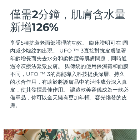
瑞典美膚護理
奧地利
預計送達日期
8/8/26
僅需2分鐘，肌膚含水量
新增126%
巴林
預計送達日期
9/8/26
面部清潔
緊致提拉
比利時
預計送達日期
8/8/26
享受5種抗衰老面部護理的功效。 臨床證明可在1周
LUNA™ 4 套裝
BEAR™ 2 套裝
內减少皺紋的出現。 UFO ™ 3直接對抗皮膚隨著
百慕達
預計送達日期
14/8/26
Anti-aging massage
Microcurrent toning
年齡增長而失去水分和柔軟度等肌膚問題，同時通
過冷凍療法緊致皮膚。
與傳統的使用保濕霜和面膜
波士尼亞與赫塞哥維納
預計送達日期
11/8/26
不同，UFO ™ 3的高能導入科技提供深層、持久
補水保濕
口腔護理
LUNA™ 4 Plus
BEAR™ 2 go
的水合作用，有助於將護膚品中的活性成分深入真
汶萊
預計送達日期
13/8/26
UFO™ 3 套裝
issa™ 4
Massage, LED heating
Microcurrent toning on-the-go
皮，使其發揮最佳作用。 讓這款美容儀成為一款必
FAQ™ 抗老護理
Deep facial hydration
Hybrid silicone sonic toothbrush
備單品，你可以全天擁有更加年輕、容光煥發的皮
保加利亞
預計送達日期
8/8/26
膚。
NEW
LUNA™ 4 Men
BEAR™ 2 eyes & lips
加拿大
預計送達日期
12/8/26
UFO™ 3 LED
issa™ 4 plus
For men, anti-aging massage
Microcurrent line smoothing device
Near-infrared and red light therapy
Smart hybrid silicone sonic toothbrush
智利
預計送達日期
12/8/26
device
抗老
LED 護理