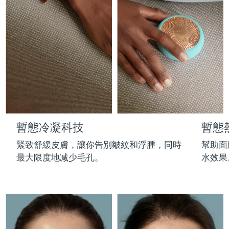
Professional IPL hair removal device
Microcurrent body toning
All hair treatments
All FAQ™ skincare
德國
預計送達日期
8/8/26
FAQ™產品
FAQ™產品
痘肌護理
眼部護理
直布羅陀
PEACH™ 2
LUNA™ 4 body
預計送達日期
12/8/26
FAQ™ products
All anti-aging treatments
All LED treatments
ESPADA™ 2 plus
BEAR™ 2 eyes & lips
IPL hair removal
Massaging body brush
All toning treatments
希臘
預計送達日期
8/8/26
Recurring acne LED therapy
Microcurrent line smoothing device
中國香港特別行政區
預計送達日期
9/8/26
PEACH™ 2 go
SUPERCHARGED™ serum
護發
毛孔護理
ESPADA™ 2
IRIS™ 2
Travel-friendly IPL hair removal
Firming body serum
匈牙利
LUNA™ 4 hair
預計送達日期
8/8/26
KIWI™ derma
Acne treatment device
Rejuvenating eye massager
NEW
暫態冷凝科技
暫態
2-in-1 LED scalp massager
Diamond microdermabrasion .
冰島
預計送達日期
9/8/26
PEACH™ Cooling Prep Gel
緊致舒緩皮膚，讓你告別皺紋和浮腫，同時
幫助面
ESPADA™ Blemish Solution
眼部護膚
牙齒美白
Cooling IPL hair removal gel
最大限度地减少毛孔。
水效果
印尼
預計送達日期
6/8/26
FLIP™ play advanced
KIWI™
Concentrated acne gel
Advanced eye care treatment
issa™ Teeth Whitening Set
LED light hairbrush
Blackhead remover
愛爾蘭
預計送達日期
8/8/26
更多的
Dual LED + sonic device & 18% PAP gel
ESPADA™ 設備
眼部護理設備
曼島
預計送達日期
10/8/26
LUNA™ Dual-Peptide Scalp
KIWI™ 皮肤护理
All acne treatment devices
All revitalizing eye massagers
Serum
issa™ Teeth Whitening Gel