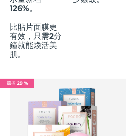
126%。
中國澳門特別行政區
預計送達日期
10/8/26
馬來西亞
預計送達日期
11/8/26
比貼片面膜更
有效，只需2分
馬爾他
預計送達日期
8/8/26
鐘就能煥活美
墨西哥
預計送達日期
12/8/26
肌。
摩納哥
預計送達日期
9/8/26
荷蘭
預計送達日期
8/8/26
節省 29 %
紐西蘭
預計送達日期
8/8/26
挪威
預計送達日期
8/8/26
阿曼
預計送達日期
11/8/26
菲律賓
預計送達日期
11/8/26