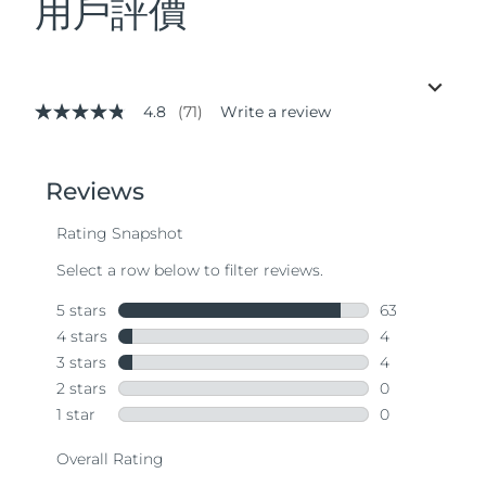
用戶評價
4.8
(71)
Write a review
4.8
out
of
5
stars,
average
rating
value.
Read
71
Reviews.
Same
page
link.