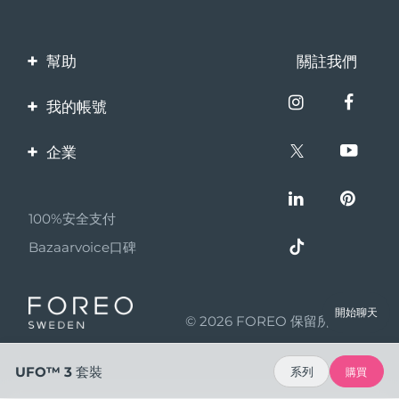
幫助
關註我們
聯繫我們
我的帳號
訂單與運輸
產品註冊
企業
保修與退換貨
客服支持
關於FOREO
常見問題
100%安全支付
夥伴計畫
電池資訊
Bazaarvoice口碑
聯盟新聞
MYSA
開始聊天
© 2026 FOREO 保留所有權利
成為合作夥伴
使用條款
UFO™ 3 套裝
系列
購買
隱私保護政策