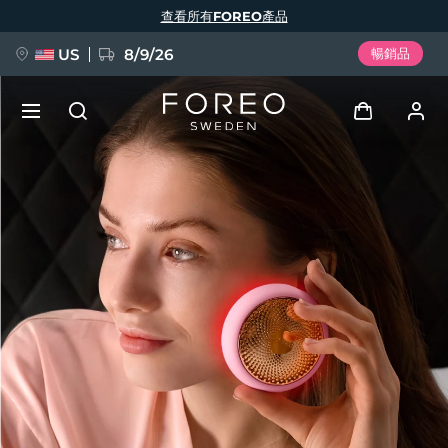
移
查看所有FOREO產品
至
主
內
容
US
8/9/26
暢銷品
新品
登入
語言
BREAKING NEWS
用戶信息
English
Deutsch
Español
我的設備
FAQ™ Pure Beauty-Tech Elixir
Français
Italiano
Português
我的訂單
Polski
Svenska
Русский
Türkçe
简体中文
繁體中文
我的地址
issa™ Teeth Whitening Set
我的訂閱