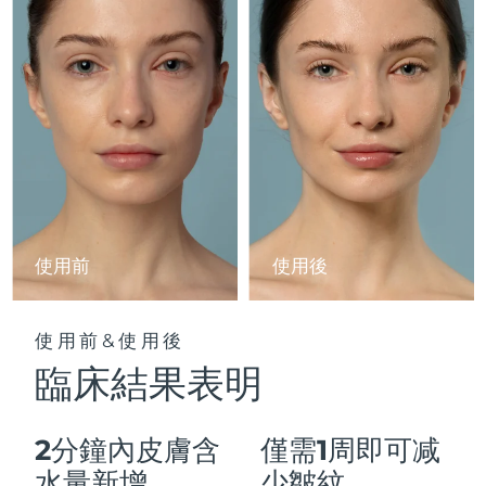
Advanced pore care essentials
以色列
預計送達日期
12/8/26
For healthy hair
18% PAP
護膚品
男士
義大利
預計送達日期
8/8/26
日本
預計送達日期
11/8/26
澤西島
預計送達日期
13/8/26
全部購買
哈薩克
預計送達日期
10/8/26
FOREO APP
科威特
預計送達日期
8/8/26
使用前
使用後
關於我們
拉脫維亞
預計送達日期
8/8/26
使用前&使用後
黎巴嫩
預計送達日期
9/8/26
臨床結果表明
立陶宛
預計送達日期
8/8/26
2分鐘內皮膚含
僅需1周即可减
盧森堡
預計送達日期
8/8/26
水量新增
少皺紋。