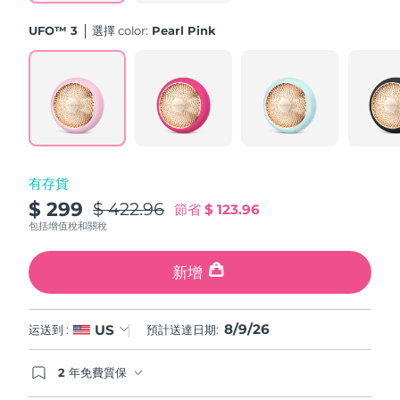
斯洛伐克
預計送達日期
8/8/26
UFO™ 3
選擇 color:
Pearl Pink
斯洛維尼亞
預計送達日期
8/8/26
南非
預計送達日期
16/8/26
南韓
預計送達日期
10/8/26
有存貨
西班牙
預計送達日期
8/8/26
$ 299
$ 422.96
節省
$ 123.96
瑞典
包括增值稅和關稅
預計送達日期
8/8/26
瑞士
新增
預計送達日期
8/8/26
台灣
預計送達日期
13/8/26
8/9/26
US
运送到 :
預計送達日期:
泰國
預計送達日期
12/8/26
2 年免費質保
如果您在2年質保期內發現任何非人為品質問題，
土耳其
預計送達日期
9/8/26