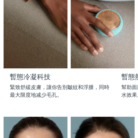
Professional IPL hair removal device
Microcurrent body toning
All hair treatments
All FAQ™ skincare
德國
預計送達日期
08/08/2026
FAQ™產品
FAQ™產品
痘肌護理
眼部護理
直布羅陀
PEACH™ 2
LUNA™ 4 body
預計送達日期
12/08/2026
FAQ™ products
All anti-aging treatments
All LED treatments
ESPADA™ 2 plus
BEAR™ 2 eyes & lips
IPL hair removal
Massaging body brush
All toning treatments
希臘
預計送達日期
08/08/2026
Recurring acne LED therapy
Microcurrent line smoothing device
中國香港特別行政區
預計送達日期
09/08/2026
PEACH™ 2 go
SUPERCHARGED™ serum
護發
毛孔護理
ESPADA™ 2
IRIS™ 2
Travel-friendly IPL hair removal
Firming body serum
匈牙利
LUNA™ 4 hair
預計送達日期
08/08/2026
KIWI™ derma
Acne treatment device
Rejuvenating eye massager
NEW
暫態冷凝科技
暫態
2-in-1 LED scalp massager
Diamond microdermabrasion .
冰島
預計送達日期
09/08/2026
PEACH™ Cooling Prep Gel
緊致舒緩皮膚，讓你告別皺紋和浮腫，同時
幫助面
ESPADA™ Blemish Solution
眼部護膚
牙齒美白
Cooling IPL hair removal gel
最大限度地减少毛孔。
水效果
印尼
預計送達日期
06/08/2026
FLIP™ play advanced
KIWI™
Concentrated acne gel
Advanced eye care treatment
issa™ Teeth Whitening Set
LED light hairbrush
Blackhead remover
愛爾蘭
預計送達日期
08/08/2026
更多的
Dual LED + sonic device & 18% PAP gel
ESPADA™ 設備
眼部護理設備
曼島
預計送達日期
10/08/2026
LUNA™ Dual-Peptide Scalp
KIWI™ 皮肤护理
All acne treatment devices
All revitalizing eye massagers
Serum
issa™ Teeth Whitening Gel