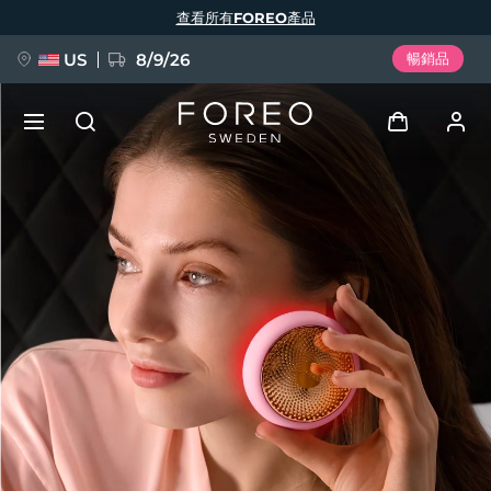
移
查看所有FOREO產品
至
主
內
容
US
8/9/26
暢銷品
新品
登入
語言
BREAKING NEWS
用戶信息
English
Deutsch
Español
我的設備
FAQ™ Pure Beauty-Tech Elixir
Français
Italiano
Português
我的訂單
Polski
Svenska
Русский
Türkçe
简体中文
繁體中文
我的地址
issa™ Teeth Whitening Set
我的訂閱