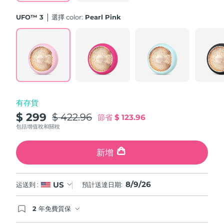
斯洛伐克
預計送達日期
08/08/2026
UFO™ 3
選擇 color:
Pearl Pink
斯洛維尼亞
預計送達日期
08/08/2026
南非
預計送達日期
16/08/2026
南韓
預計送達日期
10/08/2026
有存貨
西班牙
預計送達日期
08/08/2026
$ 299
$ 422.96
節省
$ 123.96
瑞典
包括增值稅和關稅
預計送達日期
08/08/2026
瑞士
新增
預計送達日期
08/08/2026
台灣
預計送達日期
13/08/2026
8/9/26
US
运送到 :
預計送達日期:
泰國
預計送達日期
12/08/2026
2 年免費質保
如果您在2年質保期內發現任何非人為品質問題，
土耳其
預計送達日期
09/08/2026