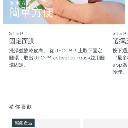
使用方法
簡單方便
STEP 1
STEP
固定面膜
選擇
洗淨並擦乾皮膚。 從UFO ™ 3 上取下固定
按下通
圓環，取出UFO ™ activated mask並用圓
（最多
環固定。
app為
護理。
猜你喜歡
暢銷產品