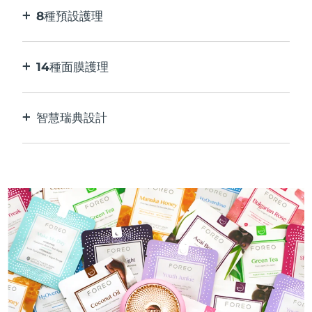
8種預設護理
按一下按鈕。 通過應用程序根據您的偏好進行調
整。
14種面膜護理
完美的科技組合，與面膜中的成分相得益彰。
智慧瑞典設計
100%防水，超衛生。 每次USB充電最多可使用50
分鐘。