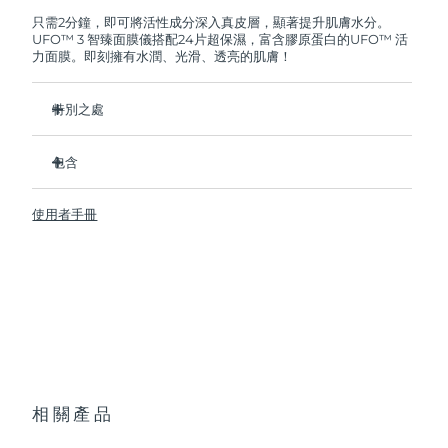
FOREO將免費為您更換產品。
只需2分鐘，即可將活性成分深入真皮層，顯著提升肌膚水分。
UFO™ 3 智臻面膜儀搭配24片超保濕，富含膠原蛋白的UFO™ 活
阿拉伯聯合大公國
預計送達日期
09/08/2026
力面膜。即刻擁有水潤、光滑、透亮的肌膚！
英國
預計送達日期
08/08/2026
特別之處
美國
預計送達日期
09/08/2026
經臨床證明，2分鐘內肌膚含水量增加126%，比貼片面膜更有
效。
包含
烏茲別克
預計送達日期
13/08/2026
經臨床證明，僅需1周即可減少皺紋。
UFO ™ 3
集加熱、冷卻、LED光療及按摩功能於壹體的煥活面膜護理。
使用者手冊
6 x UFO™ Youth Junkie 2.0 Masks, 6 x UFO™
越南
預計送達日期
14/08/2026
深層滋養，鎖住水分，舒緩乾燥。
H2Overdose 2.0 Masks, 6 x UFO™ Acai Berry Masks & 6 x
UFO™ Manuka Honey Masks
保護皮膚預防初老，使皮膚更光滑、更緊致。
USB充電線
快速操作指南
基本操作手册
2年質保 (西班牙、葡萄牙、瑞典：3年質保)
相關產品