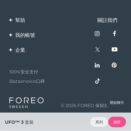
幫助
關註我們
聯繫我們
我的帳號
訂單與運輸
產品註冊
企業
保修與退換貨
客服支持
關於FOREO
常見問題
100%安全支付
夥伴計畫
電池資訊
Bazaarvoice口碑
聯盟新聞
MYSA
開始聊天
© 2026 FOREO 保留所有權利
成為合作夥伴
使用條款
UFO™ 3 套裝
系列
購買
隱私保護政策