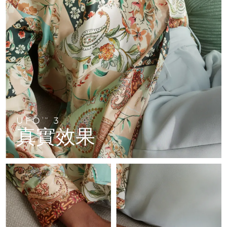
FAQ™ 101
FAQ™ 201
中國
LUNA™ 4 mini
面部提拉護理
預計送達日期
08/08/2026
NEW
issa™ 4 smile
UFO™ 3 mini
Clinical anti-aging
LED mask
For young skin, T-zone
Premium anti-aging skincare
哥倫比亞
預計送達日期
12/08/2026
Hybrid silicone sonic toothbrush
Red light therapy device for young skin
生髮
肌膚年輕化
克羅埃西亞
預計送達日期
08/08/2026
FAQ™ 102
FAQ™ 202
LUNA™ 4 go
BEAR™ 設備
FAQ™ 301
FAQ™ 501
issa™ 4 baby
UFO™ 3 go
Advanced clinical anti-aging
LED mask
For travel or gym bag
All premium facelift devices
NEW
賽普勒斯
預計送達日期
09/08/2026
LED hair strengthening scalp massager
Full-Spectrum Red Light Therapy
For ages 0-3
Portable red light therapy
捷克
預計送達日期
08/08/2026
FAQ™ 103
FAQ™ 211
LUNA™護膚
保健品
FAQ™ Scalp Serum
FAQ™ 502
issa™ Teeth Whitening Set
面膜
Luxurious clinical anti-aging set
Anti-aging neck & décolleté LED mask
UFO
3
Premium cleansers & balm
TM
丹麥
預計送達日期
08/08/2026
Scalp recovery probiotic serum
Full-Spectrum Red Light Therapy
真實效果
Dual LED + sonic device & 18% PAP gel
Rejuvenation & hydration
專業治療
愛沙尼亞
預計送達日期
08/08/2026
FAQ™ P1 Primer
FAQ™ 221
LUNA™ 設備
FAQ™護膚品
ISSA™ 設備
UFO™ 設備
Manuka honey primer
Anti-aging LED hand mask
芬蘭
FAQ™ Red Light Serum
預計送達日期
08/08/2026
All facial cleansing devices
All FAQ™ skincare
All silicone sonic toothbrushes
All deep facial hydration devices
法國
預計送達日期
08/08/2026
脫毛
身體護理
FAQ™護膚品
FAQ™護膚品
PEACH™ 2 Pro Max
BEAR™ 2 body
FAQ™產品
FAQ™ skincare
法屬玻里尼西亞
預計送達日期
12/08/2026
All FAQ™ skincare
All FAQ™ skincare