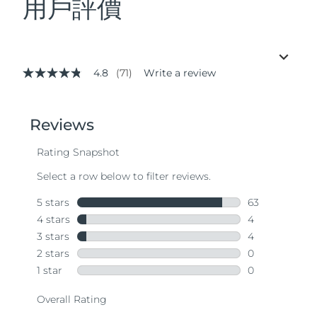
用戶評價
4.8
(71)
Write a review
4.8
out
of
5
stars,
average
rating
value.
Read
71
Reviews.
Same
page
link.