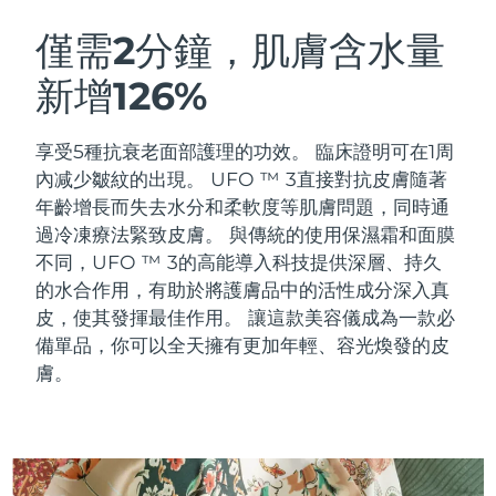
瑞典美膚護理
奧地利
預計送達日期
08/08/2026
僅需2分鐘，肌膚含水量
新增126%
巴林
預計送達日期
09/08/2026
面部清潔
緊致提拉
比利時
預計送達日期
08/08/2026
享受5種抗衰老面部護理的功效。 臨床證明可在1周
LUNA™ 4 套裝
BEAR™ 2 套裝
內减少皺紋的出現。 UFO ™ 3直接對抗皮膚隨著
百慕達
預計送達日期
14/08/2026
Anti-aging massage
Microcurrent toning
年齡增長而失去水分和柔軟度等肌膚問題，同時通
過冷凍療法緊致皮膚。
與傳統的使用保濕霜和面膜
波士尼亞與赫塞哥維納
預計送達日期
11/08/2026
不同，UFO ™ 3的高能導入科技提供深層、持久
補水保濕
口腔護理
LUNA™ 4 Plus
BEAR™ 2 go
的水合作用，有助於將護膚品中的活性成分深入真
汶萊
預計送達日期
13/08/2026
UFO™ 3 套裝
issa™ 4
Massage, LED heating
Microcurrent toning on-the-go
皮，使其發揮最佳作用。 讓這款美容儀成為一款必
FAQ™ 抗老護理
Deep facial hydration
Hybrid silicone sonic toothbrush
備單品，你可以全天擁有更加年輕、容光煥發的皮
保加利亞
預計送達日期
08/08/2026
膚。
NEW
LUNA™ 4 Men
BEAR™ 2 eyes & lips
加拿大
預計送達日期
12/08/2026
UFO™ 3 LED
issa™ 4 plus
For men, anti-aging massage
Microcurrent line smoothing device
Near-infrared and red light therapy
Smart hybrid silicone sonic toothbrush
智利
預計送達日期
12/08/2026
device
抗老
LED 護理