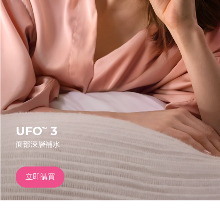
發貨國家
美國
預計送達日期
09/08/2026
FAQ™ Dual LED Panel
英國
預計送達日期
08/08/2026
熱門產品
西班牙
預計送達日期
08/08/2026
澳洲
預計送達日期
11/08/2026
法國
預計送達日期
08/08/2026
UFO
3
™
特別優惠
暢銷產品
面部深層補水
德國
預計送達日期
08/08/2026
加拿大
預計送達日期
12/08/2026
立即購買
紅光療法
澳洲
預計送達日期
11/08/2026