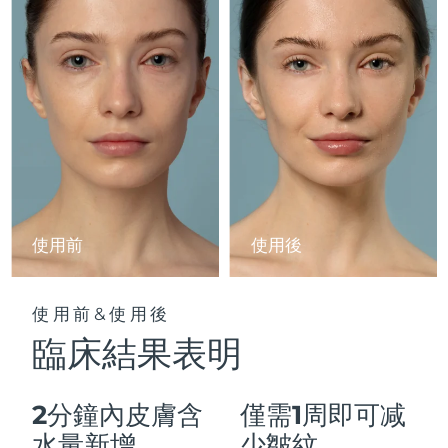
Advanced pore care essentials
以色列
預計送達日期
12/08/2026
For healthy hair
18% PAP
護膚品
男士
義大利
預計送達日期
08/08/2026
日本
預計送達日期
11/08/2026
澤西島
預計送達日期
13/08/2026
全部購買
哈薩克
預計送達日期
10/08/2026
FOREO APP
科威特
預計送達日期
08/08/2026
使用前
使用後
關於我們
拉脫維亞
預計送達日期
08/08/2026
使用前&使用後
黎巴嫩
預計送達日期
09/08/2026
臨床結果表明
立陶宛
預計送達日期
08/08/2026
2分鐘內皮膚含
僅需1周即可减
盧森堡
預計送達日期
08/08/2026
水量新增
少皺紋。