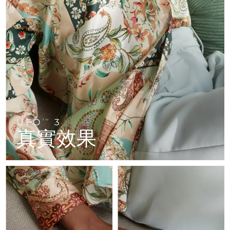
FAQ™ 101
FAQ™ 201
中國
LUNA™ 4 mini
面部提拉護理
預計送達日期
09/08/2026
NEW
issa™ 4 smile
UFO™ 3 mini
Clinical anti-aging
LED mask
For young skin, T-zone
Premium anti-aging skincare
哥倫比亞
預計送達日期
13/08/2026
Hybrid silicone sonic toothbrush
Red light therapy device for young skin
生髮
肌膚年輕化
克羅埃西亞
預計送達日期
09/08/2026
FAQ™ 102
FAQ™ 202
LUNA™ 4 go
BEAR™ 設備
FAQ™ 301
FAQ™ 501
issa™ 4 baby
UFO™ 3 go
Advanced clinical anti-aging
LED mask
For travel or gym bag
All premium facelift devices
NEW
賽普勒斯
預計送達日期
10/08/2026
LED hair strengthening scalp massager
Full-Spectrum Red Light Therapy
For ages 0-3
Portable red light therapy
捷克
預計送達日期
09/08/2026
FAQ™ 103
FAQ™ 211
LUNA™護膚
保健品
FAQ™ Scalp Serum
FAQ™ 502
issa™ Teeth Whitening Set
面膜
Luxurious clinical anti-aging set
Anti-aging neck & décolleté LED mask
UFO
3
Premium cleansers & balm
TM
丹麥
預計送達日期
09/08/2026
Scalp recovery probiotic serum
Full-Spectrum Red Light Therapy
真實效果
Dual LED + sonic device & 18% PAP gel
Rejuvenation & hydration
專業治療
愛沙尼亞
預計送達日期
09/08/2026
FAQ™ P1 Primer
FAQ™ 221
LUNA™ 設備
FAQ™護膚品
ISSA™ 設備
UFO™ 設備
Manuka honey primer
Anti-aging LED hand mask
芬蘭
FAQ™ Red Light Serum
預計送達日期
09/08/2026
All facial cleansing devices
All FAQ™ skincare
All silicone sonic toothbrushes
All deep facial hydration devices
法國
預計送達日期
09/08/2026
脫毛
身體護理
FAQ™護膚品
FAQ™護膚品
PEACH™ 2 Pro Max
BEAR™ 2 body
FAQ™產品
FAQ™ skincare
法屬玻里尼西亞
預計送達日期
13/08/2026
All FAQ™ skincare
All FAQ™ skincare