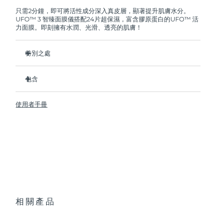
FOREO將免費為您更換產品。
只需2分鐘，即可將活性成分深入真皮層，顯著提升肌膚水分。
UFO™ 3 智臻面膜儀搭配24片超保濕，富含膠原蛋白的UFO™ 活
阿拉伯聯合大公國
預計送達日期
10/08/2026
力面膜。即刻擁有水潤、光滑、透亮的肌膚！
英國
預計送達日期
09/08/2026
特別之處
美國
預計送達日期
10/08/2026
經臨床證明，2分鐘內肌膚含水量增加126%，比貼片面膜更有
效。
包含
烏茲別克
預計送達日期
14/08/2026
經臨床證明，僅需1周即可減少皺紋。
UFO ™ 3
集加熱、冷卻、LED光療及按摩功能於壹體的煥活面膜護理。
使用者手冊
6 x UFO™ Youth Junkie 2.0 Masks, 6 x UFO™
越南
預計送達日期
15/08/2026
深層滋養，鎖住水分，舒緩乾燥。
H2Overdose 2.0 Masks, 6 x UFO™ Acai Berry Masks & 6 x
UFO™ Manuka Honey Masks
保護皮膚預防初老，使皮膚更光滑、更緊致。
USB充電線
快速操作指南
基本操作手册
2年質保 (西班牙、葡萄牙、瑞典：3年質保)
相關產品