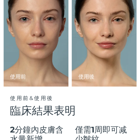
Advanced pore care essentials
以色列
預計送達日期
13/08/2026
For healthy hair
18% PAP
護膚品
男士
義大利
預計送達日期
09/08/2026
日本
預計送達日期
12/08/2026
澤西島
預計送達日期
14/08/2026
全部購買
哈薩克
預計送達日期
11/08/2026
FOREO APP
科威特
預計送達日期
09/08/2026
使用前
使用後
關於我們
拉脫維亞
預計送達日期
09/08/2026
使用前&使用後
黎巴嫩
預計送達日期
10/08/2026
臨床結果表明
立陶宛
預計送達日期
09/08/2026
2分鐘內皮膚含
僅需1周即可减
盧森堡
預計送達日期
09/08/2026
水量新增
少皺紋。