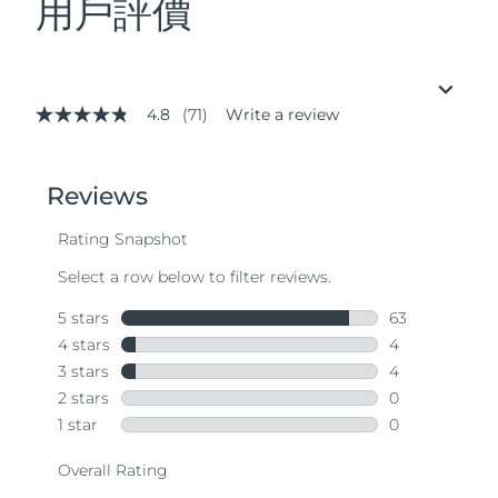
用戶評價
4.8
(71)
Write a review
4.8
out
of
5
stars,
average
rating
value.
Read
71
Reviews.
Same
page
link.