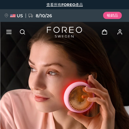
移
查看所有FOREO產品
至
主
內
容
US
8/10/26
暢銷品
新品
登入
語言
BREAKING NEWS
用戶信息
English
Deutsch
Español
我的設備
FAQ™ Pure Beauty-Tech Elixir
Français
Italiano
Português
我的訂單
Polski
Svenska
Русский
Türkçe
简体中文
繁體中文
我的地址
issa™ Teeth Whitening Set
我的訂閱