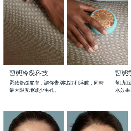
Professional IPL hair removal device
Microcurrent body toning
All hair treatments
All FAQ™ skincare
德國
預計送達日期
09/08/2026
FAQ™產品
FAQ™產品
痘肌護理
眼部護理
直布羅陀
PEACH™ 2
LUNA™ 4 body
預計送達日期
13/08/2026
FAQ™ products
All anti-aging treatments
All LED treatments
ESPADA™ 2 plus
BEAR™ 2 eyes & lips
IPL hair removal
Massaging body brush
All toning treatments
希臘
預計送達日期
09/08/2026
Recurring acne LED therapy
Microcurrent line smoothing device
中國香港特別行政區
預計送達日期
10/08/2026
PEACH™ 2 go
SUPERCHARGED™ serum
護發
毛孔護理
ESPADA™ 2
IRIS™ 2
Travel-friendly IPL hair removal
Firming body serum
匈牙利
LUNA™ 4 hair
預計送達日期
09/08/2026
KIWI™ derma
Acne treatment device
Rejuvenating eye massager
NEW
暫態冷凝科技
暫態
2-in-1 LED scalp massager
Diamond microdermabrasion .
冰島
預計送達日期
10/08/2026
PEACH™ Cooling Prep Gel
緊致舒緩皮膚，讓你告別皺紋和浮腫，同時
幫助面
ESPADA™ Blemish Solution
眼部護膚
牙齒美白
Cooling IPL hair removal gel
最大限度地减少毛孔。
水效果
印尼
預計送達日期
07/08/2026
FLIP™ play advanced
KIWI™
Concentrated acne gel
Advanced eye care treatment
issa™ Teeth Whitening Set
LED light hairbrush
Blackhead remover
愛爾蘭
預計送達日期
09/08/2026
更多的
Dual LED + sonic device & 18% PAP gel
ESPADA™ 設備
眼部護理設備
曼島
預計送達日期
11/08/2026
LUNA™ Dual-Peptide Scalp
KIWI™ 皮肤护理
All acne treatment devices
All revitalizing eye massagers
Serum
issa™ Teeth Whitening Gel