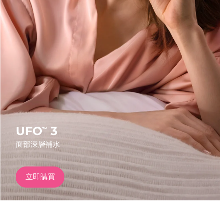
發貨國家
美國
預計送達日期
10/08/2026
FAQ™ Dual LED Panel
英國
預計送達日期
09/08/2026
熱門產品
西班牙
預計送達日期
09/08/2026
澳洲
預計送達日期
12/08/2026
法國
預計送達日期
09/08/2026
UFO
3
™
特別優惠
暢銷產品
面部深層補水
德國
預計送達日期
09/08/2026
加拿大
預計送達日期
13/08/2026
立即購買
紅光療法
澳洲
預計送達日期
12/08/2026