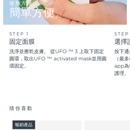
使用方法
簡單方便
STEP 1
STEP
固定面膜
選擇
洗淨並擦乾皮膚。 從UFO ™ 3 上取下固定
按下通
圓環，取出UFO ™ activated mask並用圓
（最多
環固定。
app為
護理。
猜你喜歡
暢銷產品