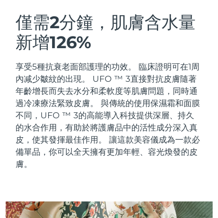
瑞典美膚護理
奧地利
預計送達日期
09/08/2026
僅需2分鐘，肌膚含水量
新增126%
巴林
預計送達日期
10/08/2026
面部清潔
緊致提拉
比利時
預計送達日期
09/08/2026
享受5種抗衰老面部護理的功效。 臨床證明可在1周
LUNA™ 4 套裝
BEAR™ 2 套裝
內减少皺紋的出現。 UFO ™ 3直接對抗皮膚隨著
百慕達
預計送達日期
15/08/2026
Anti-aging massage
Microcurrent toning
年齡增長而失去水分和柔軟度等肌膚問題，同時通
過冷凍療法緊致皮膚。
與傳統的使用保濕霜和面膜
波士尼亞與赫塞哥維納
預計送達日期
12/08/2026
不同，UFO ™ 3的高能導入科技提供深層、持久
補水保濕
口腔護理
LUNA™ 4 Plus
BEAR™ 2 go
的水合作用，有助於將護膚品中的活性成分深入真
汶萊
預計送達日期
14/08/2026
UFO™ 3 套裝
issa™ 4
Massage, LED heating
Microcurrent toning on-the-go
皮，使其發揮最佳作用。 讓這款美容儀成為一款必
FAQ™ 抗老護理
Deep facial hydration
Hybrid silicone sonic toothbrush
備單品，你可以全天擁有更加年輕、容光煥發的皮
保加利亞
預計送達日期
09/08/2026
膚。
NEW
LUNA™ 4 Men
BEAR™ 2 eyes & lips
加拿大
預計送達日期
13/08/2026
UFO™ 3 LED
issa™ 4 plus
For men, anti-aging massage
Microcurrent line smoothing device
Near-infrared and red light therapy
Smart hybrid silicone sonic toothbrush
智利
預計送達日期
13/08/2026
device
抗老
LED 護理