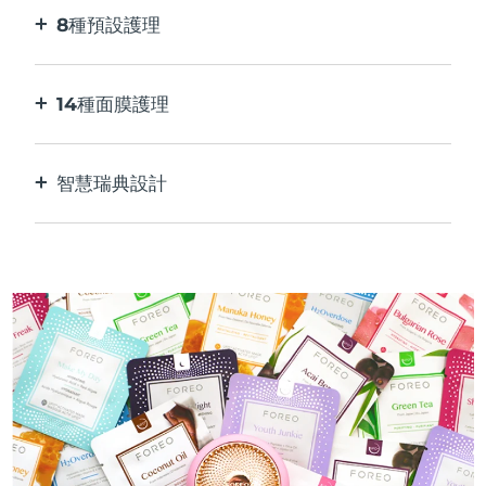
8種預設護理
按一下按鈕。 通過應用程序根據您的偏好進行調
整。
14種面膜護理
完美的科技組合，與面膜中的成分相得益彰。
智慧瑞典設計
100%防水，超衛生。 每次USB充電最多可使用50
分鐘。