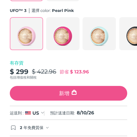
斯洛伐克
預計送達日期
09/08/2026
UFO™ 3
選擇 color:
Pearl Pink
斯洛維尼亞
預計送達日期
09/08/2026
南非
預計送達日期
17/08/2026
南韓
預計送達日期
11/08/2026
有存貨
西班牙
預計送達日期
09/08/2026
$ 299
$ 422.96
節省
$ 123.96
瑞典
包括增值稅和關稅
預計送達日期
09/08/2026
瑞士
新增
預計送達日期
09/08/2026
台灣
預計送達日期
14/08/2026
8/10/26
US
运送到 :
預計送達日期:
泰國
預計送達日期
13/08/2026
2 年免費質保
如果您在2年質保期內發現任何非人為品質問題，
土耳其
預計送達日期
10/08/2026