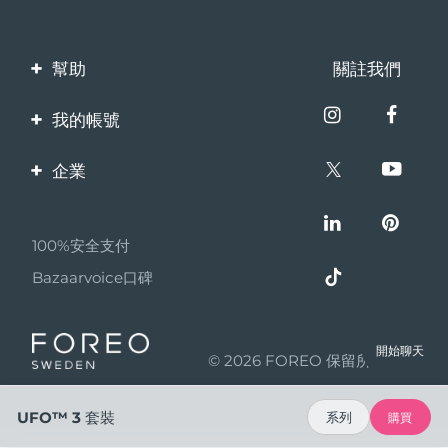
幫助
關註我們
聯繫我們
我的帳號
訂單與運輸
產品註冊
企業
保修與退換貨
客服支持
關於FOREO
常見問題
100%安全支付
夥伴計畫
電池資訊
Bazaarvoice口碑
聯盟新聞
MYSA
開始聊天
© 2026 FOREO 保留所有權利
成為合作夥伴
使用條款
UFO™ 3 套裝
系列
購買
隱私保護政策