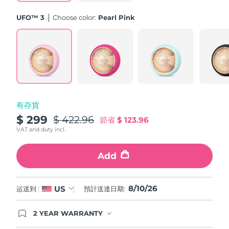
斯洛伐克
預計送達日期
09/08/2026
UFO™ 3
Choose color:
Pearl Pink
斯洛維尼亞
預計送達日期
09/08/2026
南非
預計送達日期
17/08/2026
南韓
預計送達日期
11/08/2026
有存貨
西班牙
預計送達日期
09/08/2026
$ 299
$ 422.96
節省
$ 123.96
瑞典
VAT and duty incl.
預計送達日期
09/08/2026
瑞士
Add
預計送達日期
09/08/2026
台灣
預計送達日期
14/08/2026
8/10/26
US
运送到 :
預計送達日期:
泰國
預計送達日期
13/08/2026
2 YEAR WARRANTY
Ordering today registers you for full FOREO
土耳其
預計送達日期
10/08/2026