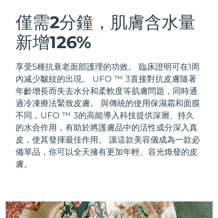
瑞典美膚護理
奧地利
預計送達日期
09/08/2026
僅需2分鐘，肌膚含水量
新增126%
巴林
預計送達日期
10/08/2026
面部清潔
緊致提拉
比利時
預計送達日期
09/08/2026
享受5種抗衰老面部護理的功效。 臨床證明可在1周
LUNA™ 4 套裝
BEAR™ 2 套裝
內减少皺紋的出現。 UFO ™ 3直接對抗皮膚隨著
百慕達
預計送達日期
15/08/2026
Anti-aging massage
Microcurrent toning
年齡增長而失去水分和柔軟度等肌膚問題，同時通
過冷凍療法緊致皮膚。
與傳統的使用保濕霜和面膜
波士尼亞與赫塞哥維納
預計送達日期
12/08/2026
不同，UFO ™ 3的高能導入科技提供深層、持久
補水保濕
口腔護理
LUNA™ 4 Plus
BEAR™ 2 go
的水合作用，有助於將護膚品中的活性成分深入真
汶萊
預計送達日期
14/08/2026
UFO™ 3 套裝
issa™ 4
Massage, LED heating
Microcurrent toning on-the-go
皮，使其發揮最佳作用。 讓這款美容儀成為一款必
FAQ™ 抗老護理
Deep facial hydration
Hybrid silicone sonic toothbrush
備單品，你可以全天擁有更加年輕、容光煥發的皮
保加利亞
預計送達日期
09/08/2026
膚。
NEW
LUNA™ 4 Men
BEAR™ 2 eyes & lips
加拿大
預計送達日期
13/08/2026
UFO™ 3 LED
issa™ 4 plus
For men, anti-aging massage
Microcurrent line smoothing device
Near-infrared and red light therapy
Smart hybrid silicone sonic toothbrush
智利
預計送達日期
13/08/2026
device
抗老
LED 護理