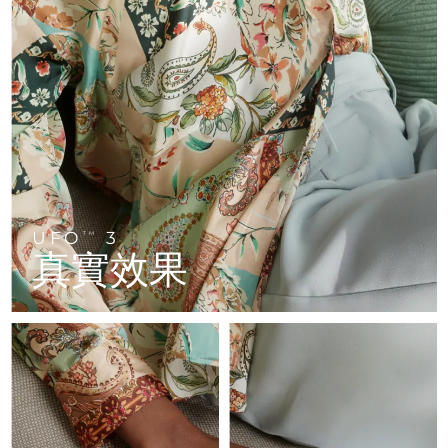
FAQ™ 101
FAQ™ 201
中國
LUNA™ 4 mini
面部提拉護理
預計送達日期
09/08/2026
NEW
issa™ 4 smile
UFO™ 3 mini
Clinical anti-aging
LED mask
For young skin, T-zone
Premium anti-aging skincare
哥倫比亞
預計送達日期
13/08/2026
Hybrid silicone sonic toothbrush
Red light therapy device for young skin
生髮
肌膚年輕化
克羅埃西亞
預計送達日期
09/08/2026
FAQ™ 102
FAQ™ 202
LUNA™ 4 go
BEAR™ 設備
FAQ™ 301
FAQ™ 501
issa™ 4 baby
UFO™ 3 go
Advanced clinical anti-aging
LED mask
For travel or gym bag
All premium facelift devices
NEW
賽普勒斯
預計送達日期
10/08/2026
LED hair strengthening scalp massager
Full-Spectrum Red Light Therapy
For ages 0-3
Portable red light therapy
捷克
預計送達日期
09/08/2026
FAQ™ 103
FAQ™ 211
LUNA™護膚
保健品
FAQ™ Scalp Serum
FAQ™ 502
issa™ Teeth Whitening Set
面膜
Luxurious clinical anti-aging set
Anti-aging neck & décolleté LED mask
UFO
3
Premium cleansers & balm
TM
丹麥
預計送達日期
09/08/2026
Scalp recovery probiotic serum
Full-Spectrum Red Light Therapy
真實效果
Dual LED + sonic device & 18% PAP gel
Rejuvenation & hydration
專業治療
愛沙尼亞
預計送達日期
09/08/2026
FAQ™ P1 Primer
FAQ™ 221
LUNA™ 設備
FAQ™護膚品
ISSA™ 設備
UFO™ 設備
Manuka honey primer
Anti-aging LED hand mask
芬蘭
FAQ™ Red Light Serum
預計送達日期
09/08/2026
All facial cleansing devices
All FAQ™ skincare
All silicone sonic toothbrushes
All deep facial hydration devices
法國
預計送達日期
09/08/2026
脫毛
身體護理
FAQ™護膚品
FAQ™護膚品
PEACH™ 2 Pro Max
BEAR™ 2 body
FAQ™產品
FAQ™ skincare
法屬玻里尼西亞
預計送達日期
13/08/2026
All FAQ™ skincare
All FAQ™ skincare