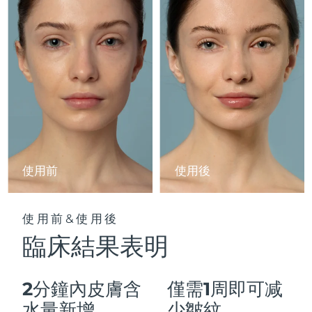
Advanced pore care essentials
以色列
預計送達日期
13/08/2026
For healthy hair
18% PAP
護膚品
男士
義大利
預計送達日期
09/08/2026
日本
預計送達日期
12/08/2026
澤西島
預計送達日期
14/08/2026
全部購買
哈薩克
預計送達日期
11/08/2026
FOREO APP
科威特
預計送達日期
09/08/2026
使用前
使用後
關於我們
拉脫維亞
預計送達日期
09/08/2026
使用前&使用後
黎巴嫩
預計送達日期
10/08/2026
臨床結果表明
立陶宛
預計送達日期
09/08/2026
2分鐘內皮膚含
僅需1周即可减
盧森堡
預計送達日期
09/08/2026
水量新增
少皺紋。