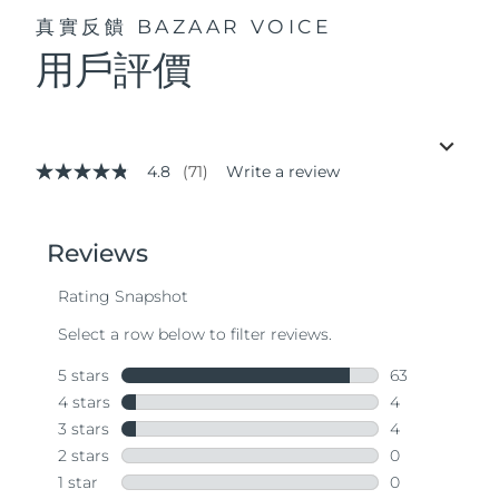
真實反饋
BAZAAR VOICE
用戶評價
4.8
(71)
Write a review
4.8
out
of
5
stars,
average
rating
value.
Read
71
Reviews.
Same
page
link.