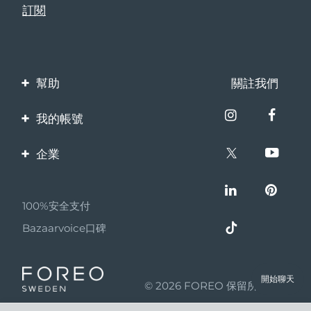
幫助
關註我們
聯繫我們
我的帳號
訂單與運輸
產品註冊
企業
保修與退換貨
客服支持
關於FOREO
常見問題
100%安全支付
夥伴計畫
電池資訊
Bazaarvoice口碑
聯盟新聞
MYSA
開始聊天
© 2026 FOREO 保留所有權利
成為合作夥伴