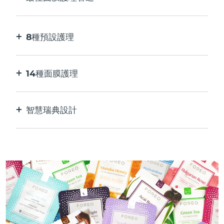
比單獨使用貼片面膜更有效。 速度快10倍。
8種預設護理
按一下按鈕。 通過應用程序根據您的偏好進行調
整。
14種面膜護理
完美的科技組合，與面膜中的成分相得益彰。
智慧瑞典設計
100%防水，超衛生。 每次USB充電最多可使用50
分鐘。