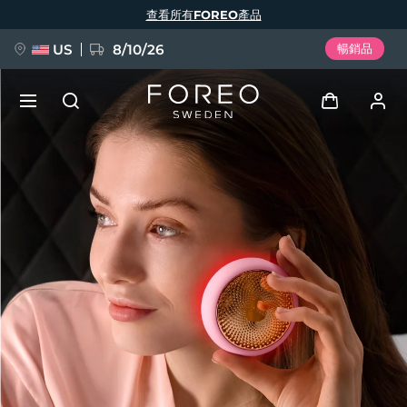
移
查看所有FOREO產品
至
主
內
容
US
8/10/26
暢銷品
新品
登入
語言
BREAKING NEWS
用戶信息
English
Deutsch
Español
我的設備
FAQ™ Pure Beauty-Tech Elixir
Français
Italiano
Português
我的訂單
Polski
Svenska
Русский
Türkçe
简体中文
繁體中文
我的地址
issa™ Teeth Whitening Set
我的訂閱