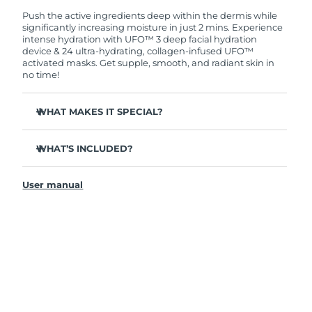
warranty coverage. This means if you experience
issues within 2-year of purchase, FOREO will
Push the active ingredients deep within the dermis while
replace your product free of charge.
significantly increasing moisture in just 2 mins. Experience
阿拉伯聯合大公國
預計送達日期
10/08/2026
intense hydration with UFO™ 3 deep facial hydration
device & 24 ultra-hydrating, collagen-infused UFO™
英國
預計送達日期
09/08/2026
activated masks. Get supple, smooth, and radiant skin in
no time!
美國
預計送達日期
10/08/2026
WHAT MAKES IT SPECIAL?
烏茲別克
預計送達日期
14/08/2026
Clinically proven to increase skin moisture by 126% in 2
mins and be more effective than a sheet mask.
WHAT’S INCLUDED?
越南
預計送達日期
15/08/2026
Clinically proven to reduce the look of wrinkles in just 1
UFO™ 3
week.
User manual
6 x UFO™ Youth Junkie 2.0 Masks, 6 x UFO™
Features a rejuvenating mask treatment , heating,
H2Overdose 2.0 Masks, 6 x UFO™ Acai Berry Masks & 6 x
cooling, LED therapy & massage.
UFO™ Manuka Honey Masks
Deeply nourishes, seals in moisture, and soothes
USB charging cable
dryness.
Quick start guide
Protects skin from premature aging, leaving it
smoother and firmer.
General manual
2-year warranty (Spain, Portugal, Sweden: 3-year
warranty)