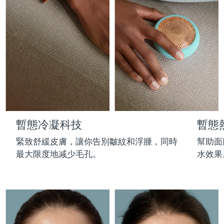
Professional IPL hair removal device
Microcurrent body toning
All hair treatments
All FAQ™ skincare
德國
預計送達日期
09/08/2026
FAQ™產品
FAQ™產品
痘肌護理
眼部護理
直布羅陀
PEACH™ 2
LUNA™ 4 body
預計送達日期
13/08/2026
FAQ™ products
All anti-aging treatments
All LED treatments
ESPADA™ 2 plus
BEAR™ 2 eyes & lips
IPL hair removal
Massaging body brush
All toning treatments
希臘
預計送達日期
09/08/2026
Recurring acne LED therapy
Microcurrent line smoothing device
中國香港特別行政區
預計送達日期
10/08/2026
PEACH™ 2 go
SUPERCHARGED™ serum
護發
毛孔護理
ESPADA™ 2
IRIS™ 2
Travel-friendly IPL hair removal
Firming body serum
匈牙利
LUNA™ 4 hair
預計送達日期
09/08/2026
KIWI™ derma
Acne treatment device
Rejuvenating eye massager
NEW
暫態冷凝科技
暫態
2-in-1 LED scalp massager
Diamond microdermabrasion .
冰島
預計送達日期
10/08/2026
PEACH™ Cooling Prep Gel
緊致舒緩皮膚，讓你告別皺紋和浮腫，同時
幫助面
ESPADA™ Blemish Solution
眼部護膚
牙齒美白
Cooling IPL hair removal gel
最大限度地减少毛孔。
水效果
印尼
預計送達日期
07/08/2026
FLIP™ play advanced
KIWI™
Concentrated acne gel
Advanced eye care treatment
issa™ Teeth Whitening Set
LED light hairbrush
Blackhead remover
愛爾蘭
預計送達日期
09/08/2026
更多的
Dual LED + sonic device & 18% PAP gel
ESPADA™ 設備
眼部護理設備
曼島
預計送達日期
11/08/2026
LUNA™ Dual-Peptide Scalp
KIWI™ 皮肤护理
All acne treatment devices
All revitalizing eye massagers
Serum
issa™ Teeth Whitening Gel