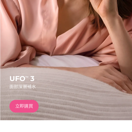
發貨國家
美國
預計送達日期
10/08/2026
FAQ™ Dual LED Panel
英國
預計送達日期
09/08/2026
熱門產品
西班牙
預計送達日期
09/08/2026
澳洲
預計送達日期
12/08/2026
法國
預計送達日期
09/08/2026
UFO
3
™
特別優惠
暢銷產品
面部深層補水
德國
預計送達日期
09/08/2026
加拿大
預計送達日期
13/08/2026
立即購買
紅光療法
澳洲
預計送達日期
12/08/2026