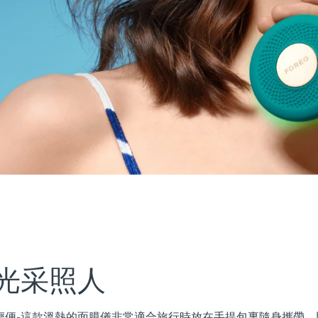
光采照人
更加小巧輕便-這款溫熱的面膜儀非常適合旅行時放在手提包裏隨身攜帶