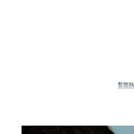
KIWI™ 皮肤护理
All acne treatment devices
All revitalizing eye massagers
Serum
issa™ Teeth Whitening Gel
Advanced pore care essentials
For healthy hair
18% PAP
護膚品
男士
全部購買
暫態熱
FOREO APP
關於我們