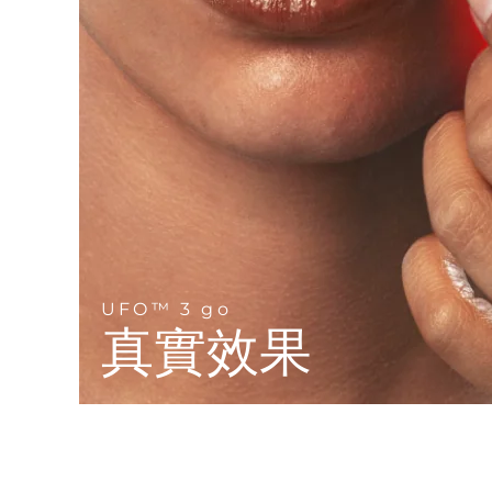
Near-infrared and red light therapy device
Smart hybrid silicone sonic toothbrush
抗老
LED 護理
LUNA™ 4 mini
面部提拉護理
FAQ™ 101
FAQ™ 201
UFO™ 3 mini
issa™ 4 smile
For young skin, T-zone
Premium anti-aging skincare
NEW
Clinical anti-aging
LED mask
Red light therapy device for young skin
Hybrid silicone sonic toothbrush
生髮
LUNA™ 4 go
BEAR™ 設備
肌膚年輕化
FAQ™ 102
FAQ™ 202
UFO™ 3 go
issa™ 4 baby
For travel or gym bag
All premium facelift devices
FAQ™ 301
FAQ™ 501
Advanced clinical anti-aging
LED mask
Portable red light therapy
For ages 0-3
NEW
LED hair strengthening scalp massager
Full-Spectrum Red Light Therapy
LUNA™護膚
FAQ™ 103
FAQ™ 211
保健品
面膜
issa™ Teeth Whitening Set
Premium cleansers & balm
UFO™ 3 go
FAQ™ Scalp Serum
FAQ™ 502
Luxurious clinical anti-aging set
Anti-aging neck & décolleté LED mask
Rejuvenation & hydration
Dual LED + sonic device & 18% PAP gel
真實效果
Scalp recovery probiotic serum
Full-Spectrum Red Light Therapy
LUNA™ 設備
專業治療
FAQ™ P1 Primer
FAQ™ 221
UFO™ 設備
ISSA™ 設備
All facial cleansing devices
FAQ™護膚品
Manuka honey primer
Anti-aging LED hand mask
FAQ™ Red Light Serum
All deep facial hydration devices
All silicone sonic toothbrushes
All FAQ™ skincare