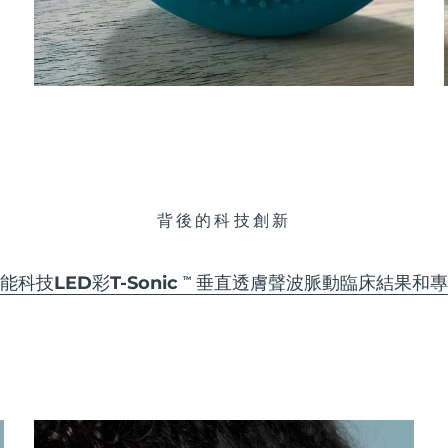
背後的科技創新
能科技
LED彩
T-Sonic
垂直透膚聲波脈動
臨床結果和專
TM