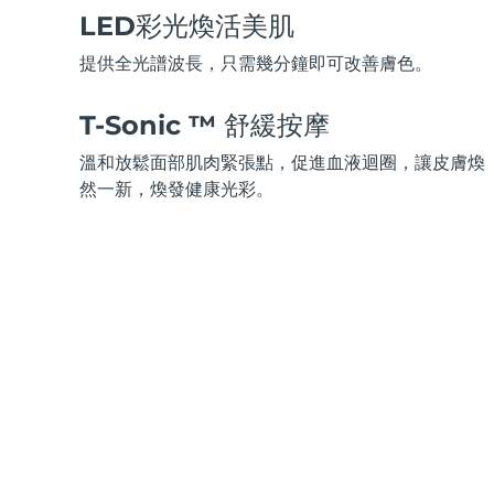
脫毛
FAQ™護膚品
身體護理
FAQ™護膚品
LED彩光煥活美肌
FAQ™產品
FAQ™ skincare
All FAQ™ skincare
All FAQ™ skincare
PEACH™ 2 Pro Max
BEAR™ 2 body
All hair treatments
All FAQ™ skincare
提供全光譜波長，只需幾分鐘即可改善膚色。
Professional IPL hair removal device
Microcurrent body toning
FAQ™產品
FAQ™產品
T-Sonic ™ 舒緩按摩
痘肌護理
FAQ™ products
眼部護理
All anti-aging treatments
All LED treatments
PEACH™ 2
LUNA™ 4 body
All toning treatments
溫和放鬆面部肌肉緊張點，促進血液迴圈，讓皮膚煥
ESPADA™ 2 plus
BEAR™ 2 eyes & lips
IPL hair removal
Massaging body brush
然一新，煥發健康光彩。
Recurring acne LED therapy
Microcurrent line smoothing device
PEACH™ 2 go
SUPERCHARGED™ serum
護發
毛孔護理
ESPADA™ 2
IRIS™ 2
Travel-friendly IPL hair removal
Firming body serum
LUNA™ 4 hair
KIWI™ derma
Acne treatment device
Rejuvenating eye massager
NEW
2-in-1 LED scalp massager
Diamond microdermabrasion .
PEACH™ Cooling Prep Gel
ESPADA™ Blemish Solution
眼部護膚
牙齒美白
Cooling IPL hair removal gel
FLIP™ play advanced
KIWI™
Concentrated acne gel
Advanced eye care treatment
issa™ Teeth Whitening Set
LED light hairbrush
Blackhead remover
Dual LED + sonic device & 18% PAP gel
更多的
ESPADA™ 設備
眼部護理設備
LUNA™ Dual-Peptide Scalp