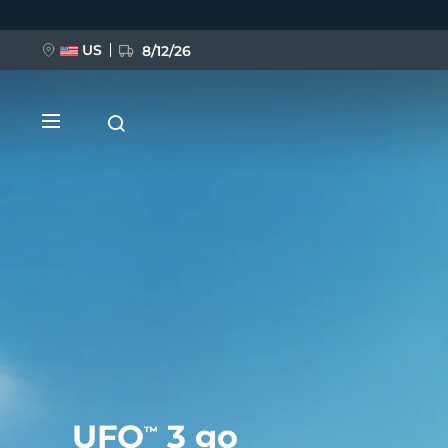
移
至
主
內
US
8/12/26
容
新品
BREAKING NEWS
FAQ™ Pure Beauty-Tech Elixir
UFO
3 go
™