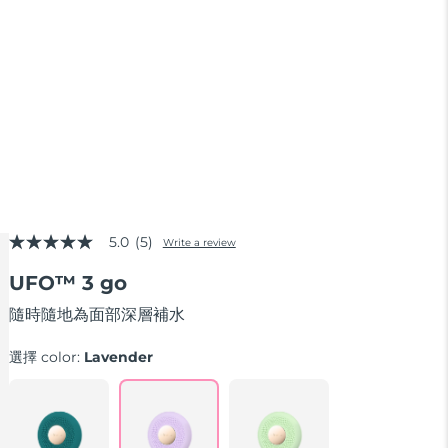
5.0
(5)
Write a review
5.0
out
UFO™ 3 go
of
5
stars,
隨時隨地為面部深層補水
average
rating
選擇 color:
Lavender
value.
Read
5
Reviews.
Same
page