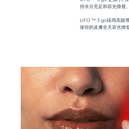
紅光療法
持水分充足和容光煥發
UFO ™ 3 go採
保你的皮膚全天容光煥
瑞典美膚護理
面部清潔
緊致提拉
LUNA™ 4 套裝
BEAR™ 2 套裝
Anti-aging massage
Microcurrent toning
補水保濕
口腔護理
LUNA™ 4 Plus
BEAR™ 2 go
UFO™ 3 套裝
issa™ 4
Massage, LED heating
Microcurrent toning on-the-go
Deep facial hydration
Hybrid silicone sonic toothbrush
FAQ™ 抗老護理
LUNA™ 4 Men
BEAR™ 2 eyes & lips
NEW
UFO™ 3 LED
issa™ 4 plus
For men, anti-aging massage
Microcurrent line smoothing device