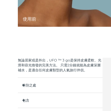
使用前
無論居家或是外出，UFO ™ 3 go是保持皮膚柔軟、光
滑和容光煥發的完美方法。 只需2分鐘就能為皮膚深層
補水，是適合任何皮膚類型的人氣旅行伴侶。
特別之處
小巧輕便的設計-便於攜帶，讓肌膚在旅途中煥發光
彩。
包含
比普通片狀面膜更有效，速度快10倍。
UFO ™ 3 go