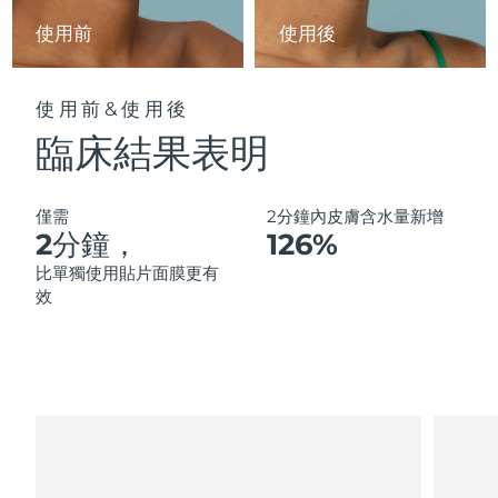
中國澳門特別行政區
預計送達日期
8/11/26
使用前
使用後
馬來西亞
預計送達日期
8/12/26
使用前&使用後
馬爾他
預計送達日期
8/9/26
臨床結果表明
墨西哥
預計送達日期
8/13/26
僅需
2分鐘內皮膚含水量新增
摩納哥
2分鐘，
126%
預計送達日期
8/10/26
比單獨使用貼片面膜更有
荷蘭
預計送達日期
8/9/26
效
紐西蘭
預計送達日期
8/9/26
挪威
預計送達日期
8/9/26
阿曼
預計送達日期
8/12/26
菲律賓
預計送達日期
8/12/26