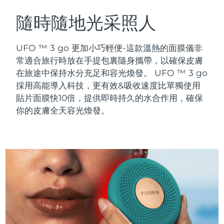
瑞典美膚護理
奧地利
預計送達日期
8/9/26
隨時隨地光采照人
巴林
預計送達日期
8/10/26
UFO ™ 3 go 更加小巧輕便-這款溫熱的面膜儀非
面部清潔
緊致提拉
常適合旅行時放在手提包裏隨身攜帶，以確保皮膚
比利時
預計送達日期
8/9/26
在旅途中保持水分充足和容光煥發。
UFO ™ 3 go
LUNA™ 4 套裝
BEAR™ 2 套裝
採用高能導入科技，更有效&吸收速度比單獨使用
百慕達
預計送達日期
8/15/26
Anti-aging massage
Microcurrent toning
貼片面膜快10倍，提供即時持久的水合作用，確保
波士尼亞與赫塞哥維納
你的皮膚全天容光煥發。
預計送達日期
8/12/26
補水保濕
口腔護理
LUNA™ 4 Plus
BEAR™ 2 go
汶萊
預計送達日期
8/14/26
UFO™ 3 套裝
issa™ 4
Massage, LED heating
Microcurrent toning on-the-go
FAQ™ 抗老護理
Deep facial hydration
Hybrid silicone sonic toothbrush
保加利亞
預計送達日期
8/9/26
NEW
LUNA™ 4 Men
BEAR™ 2 eyes & lips
加拿大
預計送達日期
8/13/26
UFO™ 3 LED
issa™ 4 plus
For men, anti-aging massage
Microcurrent line smoothing device
Near-infrared and red light therapy
Smart hybrid silicone sonic toothbrush
智利
預計送達日期
8/13/26
device
抗老
LED 護理