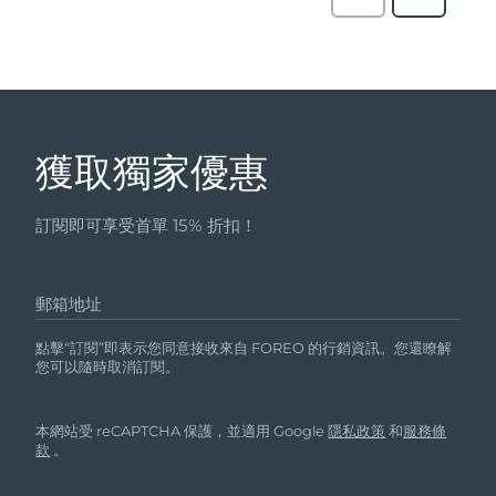
獲取獨家優惠
訂閱即可享受首單 15% 折扣！
郵箱地址
點擊“訂閱”即表示您同意接收來自 FOREO 的行銷資訊。您還瞭解
您可以隨時取消訂閱。
本網站受 reCAPTCHA 保護，並適用 Google
隱私政策
和
服務條
款
。