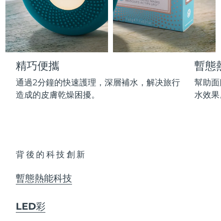
Professional IPL hair removal device
Microcurrent body toning
All hair treatments
All FAQ™ skincare
德國
預計送達日期
8/9/26
FAQ™產品
FAQ™產品
痘肌護理
眼部護理
直布羅陀
PEACH™ 2
LUNA™ 4 body
預計送達日期
8/13/26
FAQ™ products
All anti-aging treatments
All LED treatments
ESPADA™ 2 plus
BEAR™ 2 eyes & lips
IPL hair removal
Massaging body brush
All toning treatments
希臘
預計送達日期
8/9/26
Recurring acne LED therapy
Microcurrent line smoothing device
精巧便攜
暫態
通過2分鐘的快速護理，深層補水，解决旅行
幫助面
中國香港特別行政區
預計送達日期
8/10/26
PEACH™ 2 go
SUPERCHARGED™ serum
護發
毛孔護理
造成的皮膚乾燥困擾。
水效果
ESPADA™ 2
IRIS™ 2
Travel-friendly IPL hair removal
Firming body serum
匈牙利
LUNA™ 4 hair
預計送達日期
8/9/26
KIWI™ derma
Acne treatment device
Rejuvenating eye massager
NEW
2-in-1 LED scalp massager
Diamond microdermabrasion .
冰島
預計送達日期
8/10/26
PEACH™ Cooling Prep Gel
ESPADA™ Blemish Solution
眼部護膚
牙齒美白
Cooling IPL hair removal gel
印尼
背後的科技創新
預計送達日期
8/7/26
FLIP™ play advanced
KIWI™
Concentrated acne gel
Advanced eye care treatment
issa™ Teeth Whitening Set
LED light hairbrush
Blackhead remover
愛爾蘭
暫態熱能科技
預計送達日期
8/9/26
更多的
Dual LED + sonic device & 18% PAP gel
ESPADA™ 設備
眼部護理設備
曼島
預計送達日期
8/11/26
LUNA™ Dual-Peptide Scalp
LED彩
KIWI™ 皮肤护理
All acne treatment devices
All revitalizing eye massagers
Serum
issa™ Teeth Whitening Gel