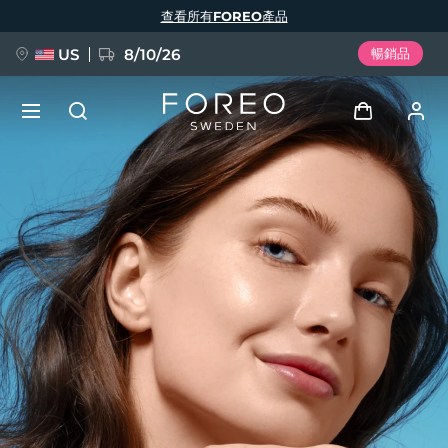
移
查看所有FOREO產品
至
主
內
容
US
8/10/26
暢銷品
新品
登入
語言
BREAKING NEWS
用戶信息
English
Deutsch
Español
我的設備
FAQ™ Pure Beauty-Tech Elixir
Français
Italiano
Português
我的訂單
Polski
Svenska
Русский
Türkçe
简体中文
繁體中文
我的地址
issa™ Teeth Whitening Set
我的訂閱