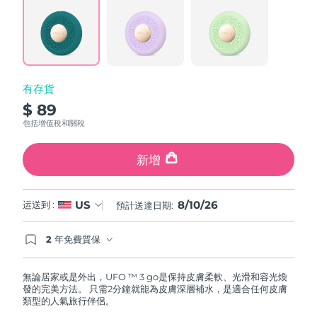
5
斯洛伐克
預計送達日期
8/9/26
Reviews.
Same
page
斯洛維尼亞
預計送達日期
8/9/26
link.
南非
預計送達日期
8/17/26
有存貨
$ 89
南韓
預計送達日期
8/11/26
包括增值稅和關稅
西班牙
預計送達日期
8/9/26
新增
瑞典
預計送達日期
8/9/26
8/10/26
US
运送到 :
預計送達日期:
瑞士
預計送達日期
8/9/26
2 年免費質保
台灣
預計送達日期
8/14/26
如果您在2年質保期內發現任何非人為品質問題，
FOREO將免費為您更換產品。
無論居家或是外出，UFO ™ 3 go是保持皮膚柔軟、光滑和容光煥
泰國
預計送達日期
8/13/26
發的完美方法。 只需2分鐘就能為皮膚深層補水，是適合任何皮膚
類型的人氣旅行伴侶。
土耳其
預計送達日期
8/10/26