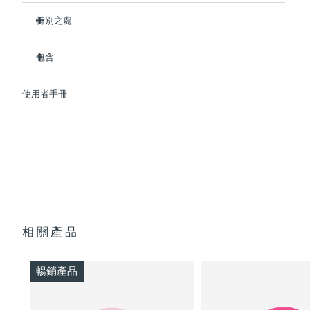
特別之處
阿拉伯聯合大公國
預計送達日期
8/10/26
小巧輕便的設計-便於攜帶，讓肌膚在旅途中煥發光彩。
包含
英國
比普通片狀面膜更有效，速度快10倍。
預計送達日期
8/9/26
提供即時持久的保濕效果。
UFO ™ 3 go
美國
使用者手冊
預計送達日期
8/10/26
提供恢復活力的面膜護理、熱能、LED彩光療和脈動按摩。
USB充電線
幫助活性成分更加深入地吸收發揮最大功效
基本操作手册
烏茲別克
預計送達日期
8/14/26
必須搭配UFO ™ activated masks或者FOREO sheet
2年質保 (西班牙、葡萄牙、瑞典：3年質保)
masks使用。 可通過app享受專業護理。
越南
預計送達日期
8/15/26
相關產品
暢銷產品