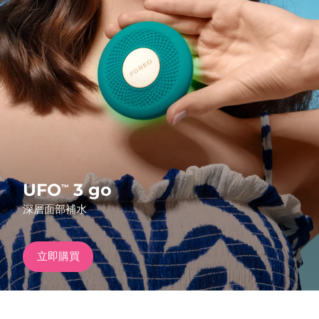
發貨國家
美國
預計送達日期
8/10/26
FAQ™ Dual LED Panel
英國
預計送達日期
8/9/26
熱門產品
西班牙
預計送達日期
8/9/26
澳洲
預計送達日期
8/12/26
法國
預計送達日期
8/9/26
UFO
3 go
™
特別優惠
暢銷產品
深層面部補水
德國
預計送達日期
8/9/26
加拿大
預計送達日期
8/13/26
立即購買
紅光療法
澳洲
預計送達日期
8/12/26