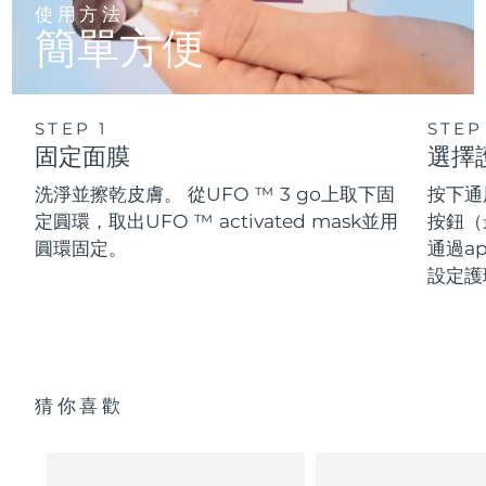
使用方法
簡單方便
STEP 1
STEP
固定面膜
選擇
洗淨並擦乾皮膚。 從UFO ™ 3 go上取下固
按下通
定圓環，取出UFO ™ activated mask並用
按鈕（
圓環固定。
通過ap
設定護
猜你喜歡