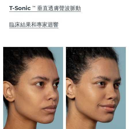
Advanced pore care essentials
以色列
預計送達日期
8/13/26
For healthy hair
18% PAP
T-Sonic
垂直透膚聲波脈動
TM
護膚品
男士
義大利
預計送達日期
8/9/26
臨床結果和專家迴響
日本
預計送達日期
8/12/26
澤西島
預計送達日期
8/14/26
全部購買
哈薩克
預計送達日期
8/11/26
FOREO APP
科威特
預計送達日期
8/9/26
關於我們
拉脫維亞
預計送達日期
8/9/26
黎巴嫩
預計送達日期
8/10/26
立陶宛
預計送達日期
8/9/26
盧森堡
預計送達日期
8/9/26