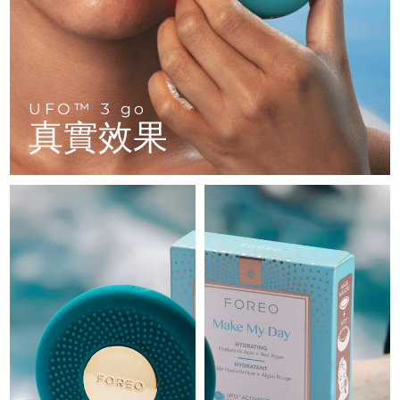
FAQ™ 101
FAQ™ 201
中國
LUNA™ 4 mini
面部提拉護理
預計送達日期
8/9/26
NEW
issa™ 4 smile
UFO™ 3 mini
Clinical anti-aging
LED mask
For young skin, T-zone
Premium anti-aging skincare
哥倫比亞
預計送達日期
8/13/26
Hybrid silicone sonic toothbrush
Red light therapy device for young skin
生髮
肌膚年輕化
克羅埃西亞
預計送達日期
8/9/26
FAQ™ 102
FAQ™ 202
LUNA™ 4 go
BEAR™ 設備
UFO™ 3 go
FAQ™ 301
FAQ™ 501
issa™ 4 baby
UFO™ 3 go
Advanced clinical anti-aging
LED mask
For travel or gym bag
All premium facelift devices
真實效果
NEW
賽普勒斯
預計送達日期
8/10/26
LED hair strengthening scalp massager
Full-Spectrum Red Light Therapy
For ages 0-3
Portable red light therapy
捷克
預計送達日期
8/9/26
FAQ™ 103
FAQ™ 211
LUNA™護膚
保健品
FAQ™ Scalp Serum
FAQ™ 502
issa™ Teeth Whitening Set
面膜
Luxurious clinical anti-aging set
Anti-aging neck & décolleté LED mask
Premium cleansers & balm
丹麥
預計送達日期
8/9/26
Scalp recovery probiotic serum
Full-Spectrum Red Light Therapy
Dual LED + sonic device & 18% PAP gel
Rejuvenation & hydration
專業治療
愛沙尼亞
預計送達日期
8/9/26
FAQ™ P1 Primer
FAQ™ 221
LUNA™ 設備
FAQ™護膚品
ISSA™ 設備
UFO™ 設備
Manuka honey primer
Anti-aging LED hand mask
芬蘭
FAQ™ Red Light Serum
預計送達日期
8/9/26
All facial cleansing devices
All FAQ™ skincare
All silicone sonic toothbrushes
All deep facial hydration devices
法國
預計送達日期
8/9/26
脫毛
身體護理
FAQ™護膚品
FAQ™護膚品
PEACH™ 2 Pro Max
BEAR™ 2 body
FAQ™產品
FAQ™ skincare
法屬玻里尼西亞
預計送達日期
8/13/26
All FAQ™ skincare
All FAQ™ skincare