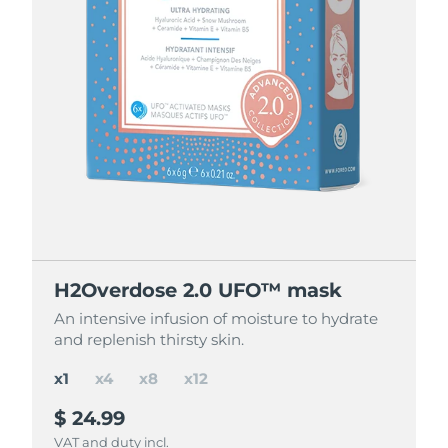
節省 15%
節省 25%
節省 35%
H2Overdose 2.0 UFO™ mask
H2Overdose 2.0 UFO™ mask
H2Overdose 2.0 UFO™ mask
H2Overdose 2.0 UFO™ mask
An intensive infusion of moisture to hydrate
An intensive infusion of moisture to hydrate
An intensive infusion of moisture to hydrate
An intensive infusion of moisture to hydrate
and replenish thirsty skin.
and replenish thirsty skin.
and replenish thirsty skin.
and replenish thirsty skin.
x1
x4
x8
x12
$ 24.99
$ 84.97
$ 150
$ 195
$ 299.88
$ 199.92
$ 99.96
save
save
save
$ 49.92
$ 104.88
$ 14.99
VAT and duty incl.
VAT and duty incl.
VAT and duty incl.
VAT and duty incl.