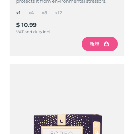
protects it from environmental stressors.
protects it from environmental stressors.
protects it from environmental stressors.
protects it from environmental stressors.
x1
x4
x8
x12
$ 10.99
$ 37
$ 65
$ 85
$ 43.96
$ 87.92
$ 131.88
save
save
save
$ 22.92
$ 6.96
$ 46.88
VAT and duty incl.
VAT and duty incl.
VAT and duty incl.
VAT and duty incl.
新增
新增
新增
新增