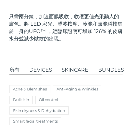
發貨國家
只需兩分鐘，加速面膜吸收，收穫更佳光采動人的
美國
預計送達日期
09/08/2026
膚色。將 LED 彩光、聲波按摩、冷能和熱能科技集
FAQ™ Dual LED Panel
於一身的UFO
™
，經臨床證明可增加 126% 的皮膚
英國
預計送達日期
08/08/2026
水分並減少皺紋的出現。
熱門產品
西班牙
預計送達日期
08/08/2026
澳洲
預計送達日期
11/08/2026
所有
DEVICES
SKINCARE
BUNDLES
法國
預計送達日期
08/08/2026
特別優惠
暢銷產品
德國
預計送達日期
08/08/2026
Acne & Blemishes
Anti-Aging & Wrinkles
Dull skin
Oil control
加拿大
預計送達日期
12/08/2026
Skin dryness & Dehydration
紅光療法
Smart facial treatments
澳洲
預計送達日期
11/08/2026