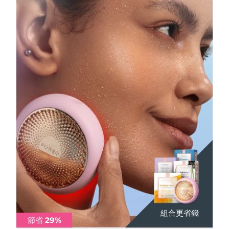
Professional IPL hair removal device
Microcurrent body toning
All hair treatments
All FAQ™ skincare
德國
預計送達日期
08/08/2026
FAQ™產品
FAQ™產品
痘肌護理
眼部護理
直布羅陀
PEACH™ 2
LUNA™ 4 body
預計送達日期
12/08/2026
FAQ™ products
All anti-aging treatments
All LED treatments
ESPADA™ 2 plus
BEAR™ 2 eyes & lips
IPL hair removal
Massaging body brush
All toning treatments
希臘
預計送達日期
08/08/2026
Recurring acne LED therapy
Microcurrent line smoothing device
中國香港特別行政區
預計送達日期
09/08/2026
PEACH™ 2 go
SUPERCHARGED™ serum
護發
毛孔護理
ESPADA™ 2
IRIS™ 2
Travel-friendly IPL hair removal
Firming body serum
匈牙利
LUNA™ 4 hair
預計送達日期
08/08/2026
KIWI™ derma
Acne treatment device
Rejuvenating eye massager
NEW
2-in-1 LED scalp massager
Diamond microdermabrasion .
冰島
預計送達日期
09/08/2026
PEACH™ Cooling Prep Gel
ESPADA™ Blemish Solution
眼部護膚
牙齒美白
Cooling IPL hair removal gel
印尼
預計送達日期
06/08/2026
FLIP™ play advanced
KIWI™
Concentrated acne gel
Advanced eye care treatment
issa™ Teeth Whitening Set
LED light hairbrush
Blackhead remover
愛爾蘭
預計送達日期
08/08/2026
更多的
Dual LED + sonic device & 18% PAP gel
ESPADA™ 設備
眼部護理設備
曼島
預計送達日期
10/08/2026
LUNA™ Dual-Peptide Scalp
組合更省錢
組合更省錢
組合更省錢
組合更省錢
KIWI™ 皮肤护理
All acne treatment devices
All revitalizing eye massagers
Serum
節省 29%
節省 29%
節省 29%
節省 29%
issa™ Teeth Whitening Gel