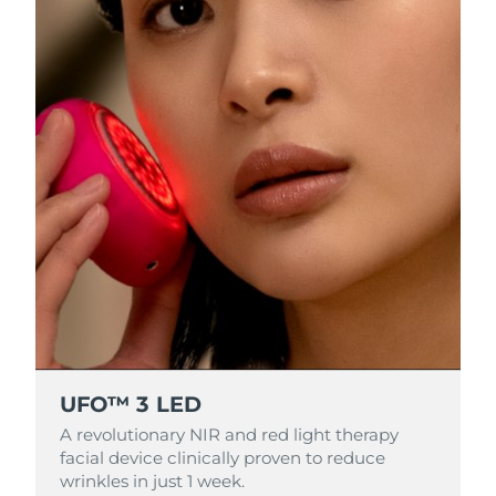
中國澳門特別行政區
預計送達日期
10/08/2026
馬來西亞
預計送達日期
11/08/2026
馬爾他
預計送達日期
08/08/2026
墨西哥
預計送達日期
12/08/2026
摩納哥
預計送達日期
09/08/2026
荷蘭
預計送達日期
08/08/2026
紐西蘭
預計送達日期
08/08/2026
挪威
預計送達日期
08/08/2026
UFO™ 3 LED
A revolutionary NIR and red light therapy
阿曼
預計送達日期
11/08/2026
facial device clinically proven to reduce
wrinkles in just 1 week.
菲律賓
預計送達日期
11/08/2026