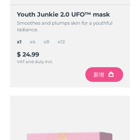
節省 15%
節省 25%
節省 35%
Youth Junkie 2.0 UFO™ mask
Youth Junkie 2.0 UFO™ mask
Youth Junkie 2.0 UFO™ mask
Youth Junkie 2.0 UFO™ mask
Smoothes and plumps skin for a youthful
Smoothes and plumps skin for a youthful
Smoothes and plumps skin for a youthful
Smoothes and plumps skin for a youthful
radiance.
radiance.
radiance.
radiance.
x1
x4
x8
x12
$ 24.99
$ 84.97
$ 150
$ 195
$ 299.88
$ 199.92
$ 99.96
save
save
save
$ 49.92
$ 104.88
$ 14.99
VAT and duty incl.
VAT and duty incl.
VAT and duty incl.
VAT and duty incl.
新增
新增
新增
新增