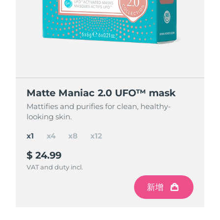
節省 15%
節省 25%
節省 35%
Matte Maniac 2.0 UFO™ mask
Matte Maniac 2.0 UFO™ mask
Matte Maniac 2.0 UFO™ mask
Matte Maniac 2.0 UFO™ mask
Mattifies and purifies for clean, healthy-
Mattifies and purifies for clean, healthy-
Mattifies and purifies for clean, healthy-
Mattifies and purifies for clean, healthy-
looking skin.
looking skin.
looking skin.
looking skin.
x1
x4
x8
x12
$ 24.99
$ 84.97
$ 150
$ 195
$ 299.88
$ 199.92
$ 99.96
save
save
save
$ 49.92
$ 104.88
$ 14.99
VAT and duty incl.
VAT and duty incl.
VAT and duty incl.
VAT and duty incl.
新增
新增
新增
新增