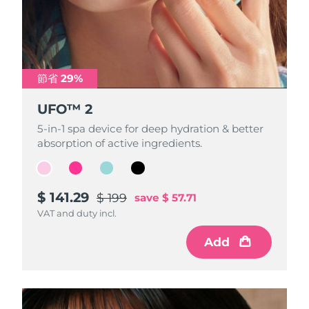
節省 29%
節省 29%
節省 29%
節省 29%
UFO™ 2
UFO™ 2
UFO™ 2
UFO™ 2
5-in-1 spa device for deep hydration & better
5-in-1 spa device for deep hydration & better
5-in-1 spa device for deep hydration & better
5-in-1 spa device for deep hydration & better
absorption of active ingredients.
absorption of active ingredients.
absorption of active ingredients.
absorption of active ingredients.
$ 141.29
$ 141.29
$ 141.29
$ 141.29
$ 199
$ 199
$ 199
$ 199
save
save
save
save
$ 57.71
$ 57.71
$ 57.71
$ 57.71
VAT and duty incl.
VAT and duty incl.
VAT and duty incl.
VAT and duty incl.
Add
Add
Add
Add