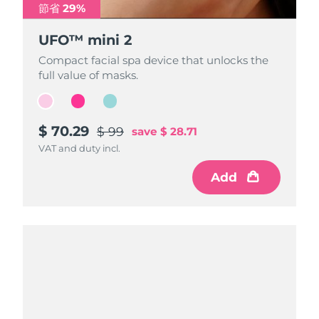
節省 29%
節省 29%
節省 29%
UFO™ mini 2
UFO™ mini 2
UFO™ mini 2
Compact facial spa device that unlocks the
Compact facial spa device that unlocks the
Compact facial spa device that unlocks the
full value of masks.
full value of masks.
full value of masks.
$ 70.29
$ 70.29
$ 70.29
$ 99
$ 99
$ 99
save
save
save
$ 28.71
$ 28.71
$ 28.71
VAT and duty incl.
VAT and duty incl.
VAT and duty incl.
Add
Add
Add