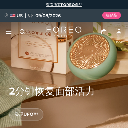
移
查看所有FOREO產品
至
主
內
容
US
09/08/2026
暢銷品
新品
登入
語言
BREAKING NEWS
用戶信息
English
Deutsch
Español
我的設備
FAQ™ Pure Beauty-Tech Elixir
Français
Italiano
Português
2分钟恢复面部活力
我的訂單
Polski
Svenska
Русский
Türkçe
简体中文
繁體中文
我的地址
發現UFO™
issa™ Teeth Whitening Set
我的訂閱