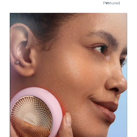
瑞典美膚護理
Featured
奧地利
預計送達日期
08/08/2026
巴林
預計送達日期
09/08/2026
面部清潔
緊致提拉
比利時
預計送達日期
08/08/2026
LUNA™ 4 套裝
BEAR™ 2 套裝
百慕達
預計送達日期
14/08/2026
Anti-aging massage
Microcurrent toning
波士尼亞與赫塞哥維納
預計送達日期
11/08/2026
補水保濕
口腔護理
LUNA™ 4 Plus
BEAR™ 2 go
汶萊
預計送達日期
13/08/2026
UFO™ 3 套裝
issa™ 4
Massage, LED heating
Microcurrent toning on-the-go
FAQ™ 抗老護理
Deep facial hydration
Hybrid silicone sonic toothbrush
保加利亞
預計送達日期
08/08/2026
NEW
LUNA™ 4 Men
BEAR™ 2 eyes & lips
加拿大
預計送達日期
12/08/2026
UFO™ 3 LED
issa™ 4 plus
For men, anti-aging massage
Microcurrent line smoothing device
Near-infrared and red light therapy
Smart hybrid silicone sonic toothbrush
智利
預計送達日期
12/08/2026
device
抗老
LED 護理