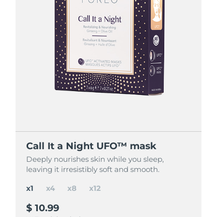
節省 16%
節省 26%
節省 36%
Call It a Night UFO™ mask
Call It a Night UFO™ mask
Call It a Night UFO™ mask
Call It a Night UFO™ mask
Deeply nourishes skin while you sleep,
Deeply nourishes skin while you sleep,
Deeply nourishes skin while you sleep,
Deeply nourishes skin while you sleep,
leaving it irresistibly soft and smooth.
leaving it irresistibly soft and smooth.
leaving it irresistibly soft and smooth.
leaving it irresistibly soft and smooth.
x1
x4
x8
x12
$ 10.99
$ 37
$ 65
$ 85
$ 43.96
$ 87.92
$ 131.88
save
save
save
$ 22.92
$ 6.96
$ 46.88