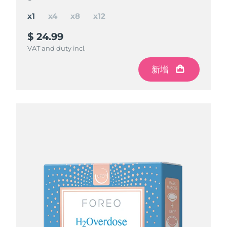
x1
x4
x8
x12
$ 24.99
$ 84.97
$ 150
$ 195
$ 299.88
$ 199.92
$ 99.96
save
save
save
$ 49.92
$ 104.88
$ 14.99
VAT and duty incl.
VAT and duty incl.
VAT and duty incl.
VAT and duty incl.
新增
新增
新增
新增