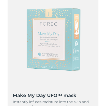
節省 16%
節省 26%
節省 36%
Make My Day UFO™ mask
Make My Day UFO™ mask
Make My Day UFO™ mask
Make My Day UFO™ mask
Instantly infuses moisture into the skin and
Instantly infuses moisture into the skin and
Instantly infuses moisture into the skin and
Instantly infuses moisture into the skin and