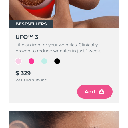
FAQ™ 101
FAQ™ 201
中國
LUNA™ 4 mini
面部提拉護理
預計送達日期
08/08/2026
NEW
issa™ 4 smile
UFO™ 3 mini
Clinical anti-aging
LED mask
For young skin, T-zone
Premium anti-aging skincare
哥倫比亞
預計送達日期
12/08/2026
Hybrid silicone sonic toothbrush
Red light therapy device for young skin
BESTSELLERS
BESTSELLERS
BESTSELLERS
BESTSELLERS
生髮
肌膚年輕化
克羅埃西亞
預計送達日期
08/08/2026
FAQ™ 102
FAQ™ 202
LUNA™ 4 go
BEAR™ 設備
FAQ™ 301
FAQ™ 501
UFO™ 3
UFO™ 3
UFO™ 3
UFO™ 3
issa™ 4 baby
UFO™ 3 go
Advanced clinical anti-aging
LED mask
For travel or gym bag
All premium facelift devices
NEW
賽普勒斯
預計送達日期
09/08/2026
LED hair strengthening scalp massager
Full-Spectrum Red Light Therapy
Like an iron for your wrinkles. Clinically
Like an iron for your wrinkles. Clinically
Like an iron for your wrinkles. Clinically
Like an iron for your wrinkles. Clinically
For ages 0-3
Portable red light therapy
proven to reduce wrinkles in just 1 week.
proven to reduce wrinkles in just 1 week.
proven to reduce wrinkles in just 1 week.
proven to reduce wrinkles in just 1 week.
捷克
預計送達日期
08/08/2026
FAQ™ 103
FAQ™ 211
LUNA™護膚
保健品
FAQ™ Scalp Serum
FAQ™ 502
issa™ Teeth Whitening Set
面膜
Luxurious clinical anti-aging set
Anti-aging neck & décolleté LED mask
Premium cleansers & balm
丹麥
預計送達日期
08/08/2026
Scalp recovery probiotic serum
Full-Spectrum Red Light Therapy
$ 329
$ 319
$ 309
$ 299
Dual LED + sonic device & 18% PAP gel
Rejuvenation & hydration
專業治療
VAT and duty incl.
VAT and duty incl.
VAT and duty incl.
VAT and duty incl.
愛沙尼亞
預計送達日期
08/08/2026
FAQ™ P1 Primer
FAQ™ 221
LUNA™ 設備
Add
Add
Add
Add
FAQ™護膚品
ISSA™ 設備
UFO™ 設備
Manuka honey primer
Anti-aging LED hand mask
芬蘭
FAQ™ Red Light Serum
預計送達日期
08/08/2026
All facial cleansing devices
All FAQ™ skincare
All silicone sonic toothbrushes
All deep facial hydration devices
法國
預計送達日期
08/08/2026
脫毛
身體護理
FAQ™護膚品
FAQ™護膚品
PEACH™ 2 Pro Max
BEAR™ 2 body
FAQ™產品
FAQ™ skincare
法屬玻里尼西亞
預計送達日期
12/08/2026
All FAQ™ skincare
All FAQ™ skincare