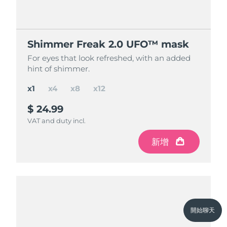
節省 15%
節省 25%
節省 35%
Shimmer Freak 2.0 UFO™ mask
Shimmer Freak 2.0 UFO™ mask
Shimmer Freak 2.0 UFO™ mask
Shimmer Freak 2.0 UFO™ mask
For eyes that look refreshed, with an added
For eyes that look refreshed, with an added
For eyes that look refreshed, with an added
For eyes that look refreshed, with an added
hint of shimmer.
hint of shimmer.
hint of shimmer.
hint of shimmer.
x1
x4
x8
x12
$ 24.99
$ 84.97
$ 150
$ 195
$ 299.88
$ 199.92
$ 99.96
save
save
save
$ 49.92
$ 104.88
$ 14.99
VAT and duty incl.
VAT and duty incl.
VAT and duty incl.
VAT and duty incl.
新增
新增
新增
新增
開始聊天