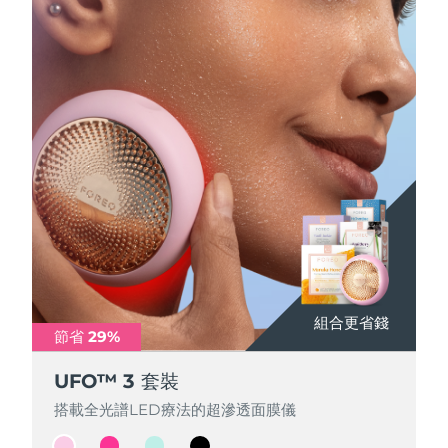
Professional IPL hair removal device
Microcurrent body toning
All hair treatments
All FAQ™ skincare
德國
預計送達日期
08/08/2026
FAQ™產品
FAQ™產品
痘肌護理
眼部護理
直布羅陀
PEACH™ 2
LUNA™ 4 body
預計送達日期
12/08/2026
FAQ™ products
All anti-aging treatments
All LED treatments
ESPADA™ 2 plus
BEAR™ 2 eyes & lips
IPL hair removal
Massaging body brush
All toning treatments
希臘
預計送達日期
08/08/2026
Recurring acne LED therapy
Microcurrent line smoothing device
中國香港特別行政區
預計送達日期
09/08/2026
PEACH™ 2 go
SUPERCHARGED™ serum
護發
毛孔護理
ESPADA™ 2
IRIS™ 2
Travel-friendly IPL hair removal
Firming body serum
匈牙利
LUNA™ 4 hair
預計送達日期
08/08/2026
KIWI™ derma
Acne treatment device
Rejuvenating eye massager
NEW
2-in-1 LED scalp massager
Diamond microdermabrasion .
冰島
預計送達日期
09/08/2026
PEACH™ Cooling Prep Gel
ESPADA™ Blemish Solution
眼部護膚
牙齒美白
Cooling IPL hair removal gel
印尼
預計送達日期
06/08/2026
FLIP™ play advanced
KIWI™
組合更省錢
組合更省錢
組合更省錢
組合更省錢
Concentrated acne gel
Advanced eye care treatment
節省 29%
節省 29%
節省 29%
節省 29%
issa™ Teeth Whitening Set
LED light hairbrush
Blackhead remover
愛爾蘭
預計送達日期
08/08/2026
更多的
Dual LED + sonic device & 18% PAP gel
UFO™ 3 套裝
UFO™ 3 套裝
UFO™ 3 套裝
UFO™ 3 套裝
ESPADA™ 設備
眼部護理設備
曼島
預計送達日期
10/08/2026
LUNA™ Dual-Peptide Scalp
搭載全光譜LED療法的超滲透面膜儀
搭載全光譜LED療法的超滲透面膜儀
搭載全光譜LED療法的超滲透面膜儀
搭載全光譜LED療法的超滲透面膜儀
KIWI™ 皮肤护理
All acne treatment devices
All revitalizing eye massagers
Serum
issa™ Teeth Whitening Gel