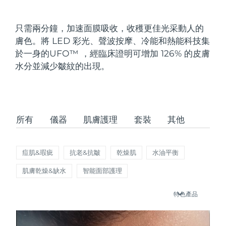
發貨國家
只需兩分鐘，加速面膜吸收，收穫更佳光采動人的
美國
預計送達日期
09/08/2026
膚色。將 LED 彩光、聲波按摩、冷能和熱能科技集
FAQ™ Dual LED Panel
於一身的UFO
™
，經臨床證明可增加 126% 的皮膚
英國
預計送達日期
08/08/2026
水分並減少皺紋的出現。
熱門產品
西班牙
預計送達日期
08/08/2026
澳洲
預計送達日期
11/08/2026
所有
儀器
肌膚護理
套裝
其他
法國
預計送達日期
08/08/2026
特別優惠
暢銷產品
德國
預計送達日期
08/08/2026
痘肌&瑕疵
抗老&抗皺
乾燥肌
水油平衡
肌膚乾燥&缺水
智能面部護理
加拿大
預計送達日期
12/08/2026
特色產品
紅光療法
澳洲
預計送達日期
11/08/2026