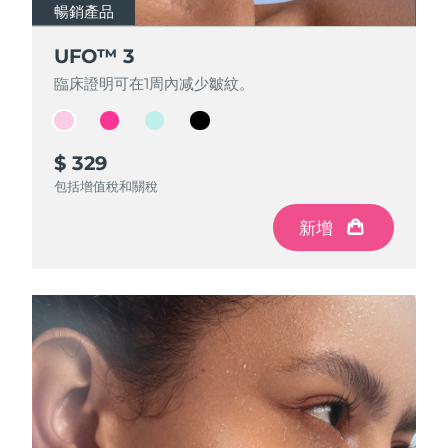
FAQ™ 101
FAQ™ 201
中國
LUNA™ 4 mini
面部提拉護理
預計送達日期
08/08/2026
暢銷產品
暢銷產品
暢銷產品
暢銷產品
NEW
issa™ 4 smile
UFO™ 3 mini
Clinical anti-aging
LED mask
For young skin, T-zone
Premium anti-aging skincare
哥倫比亞
UFO™ 3
UFO™ 3
UFO™ 3
UFO™ 3
預計送達日期
12/08/2026
Hybrid silicone sonic toothbrush
Red light therapy device for young skin
臨床證明可在1周內减少皺紋。
臨床證明可在1周內减少皺紋。
臨床證明可在1周內减少皺紋。
臨床證明可在1周內减少皺紋。
生髮
肌膚年輕化
克羅埃西亞
預計送達日期
08/08/2026
FAQ™ 102
FAQ™ 202
LUNA™ 4 go
BEAR™ 設備
FAQ™ 301
FAQ™ 501
issa™ 4 baby
UFO™ 3 go
Advanced clinical anti-aging
LED mask
For travel or gym bag
All premium facelift devices
NEW
賽普勒斯
預計送達日期
09/08/2026
LED hair strengthening scalp massager
Full-Spectrum Red Light Therapy
For ages 0-3
Portable red light therapy
$ 329
$ 319
$ 309
$ 299
包括增值稅和關稅
包括增值稅和關稅
包括增值稅和關稅
包括增值稅和關稅
捷克
預計送達日期
08/08/2026
FAQ™ 103
FAQ™ 211
LUNA™護膚
保健品
FAQ™ Scalp Serum
FAQ™ 502
新增
新增
新增
新增
issa™ Teeth Whitening Set
面膜
Luxurious clinical anti-aging set
Anti-aging neck & décolleté LED mask
Premium cleansers & balm
丹麥
預計送達日期
08/08/2026
Scalp recovery probiotic serum
Full-Spectrum Red Light Therapy
Dual LED + sonic device & 18% PAP gel
Rejuvenation & hydration
專業治療
愛沙尼亞
預計送達日期
08/08/2026
FAQ™ P1 Primer
FAQ™ 221
LUNA™ 設備
FAQ™護膚品
ISSA™ 設備
UFO™ 設備
Manuka honey primer
Anti-aging LED hand mask
芬蘭
FAQ™ Red Light Serum
預計送達日期
08/08/2026
All facial cleansing devices
All FAQ™ skincare
All silicone sonic toothbrushes
All deep facial hydration devices
法國
預計送達日期
08/08/2026
脫毛
身體護理
FAQ™護膚品
FAQ™護膚品
PEACH™ 2 Pro Max
BEAR™ 2 body
FAQ™產品
FAQ™ skincare
法屬玻里尼西亞
預計送達日期
12/08/2026
All FAQ™ skincare
All FAQ™ skincare