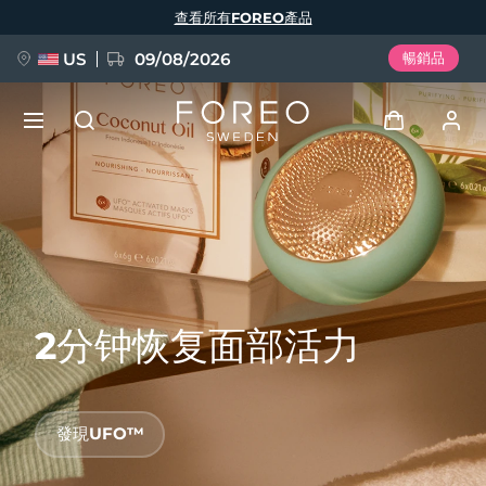
移
查看所有FOREO產品
至
主
內
容
US
09/08/2026
暢銷品
新品
登入
語言
BREAKING NEWS
用戶信息
English
Deutsch
Español
我的設備
FAQ™ Pure Beauty-Tech Elixir
Français
Italiano
Português
2分钟恢复面部活力
我的訂單
Polski
Svenska
Русский
Türkçe
简体中文
繁體中文
我的地址
發現UFO™
issa™ Teeth Whitening Set
我的訂閱