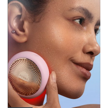
瑞典美膚護理
奧地利
預計送達日期
08/08/2026
巴林
預計送達日期
09/08/2026
面部清潔
緊致提拉
比利時
預計送達日期
08/08/2026
LUNA™ 4 套裝
BEAR™ 2 套裝
百慕達
預計送達日期
14/08/2026
Anti-aging massage
Microcurrent toning
波士尼亞與赫塞哥維納
預計送達日期
11/08/2026
補水保濕
口腔護理
LUNA™ 4 Plus
BEAR™ 2 go
汶萊
預計送達日期
13/08/2026
UFO™ 3 套裝
issa™ 4
Massage, LED heating
Microcurrent toning on-the-go
FAQ™ 抗老護理
Deep facial hydration
Hybrid silicone sonic toothbrush
保加利亞
預計送達日期
08/08/2026
NEW
LUNA™ 4 Men
BEAR™ 2 eyes & lips
加拿大
預計送達日期
12/08/2026
UFO™ 3 LED
issa™ 4 plus
For men, anti-aging massage
Microcurrent line smoothing device
Near-infrared and red light therapy
Smart hybrid silicone sonic toothbrush
智利
預計送達日期
12/08/2026
device
抗老
LED 護理