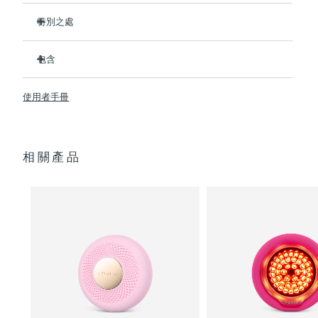
特別之處
阿拉伯聯合大公國
預計送達日期
8/13/26
比前代產品速率提升5倍，並可以自由控制溫度。
包含
英國
預計送達日期
8/12/26
熱能科技幫助面膜中的成分深入肌膚。
T-Sonic
按摩可以緩解肌肉緊張，增強皮膚光澤。
UFO
mini 2
™
™
美國
使用者手冊
預計送達日期
8/13/26
全光譜LED彩光有助於肌膚煥發活力。
USB 充電線
臨床證明，使用2分鐘內皮膚含水量可提高126%。
快速操作指南
烏茲別克
預計送達日期
8/17/26
通用操作指南
相關產品
2年質保 (西班牙、葡萄牙、瑞典：3年質保)
越南
預計送達日期
8/18/26