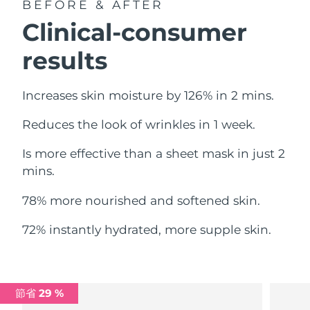
BEFORE & AFTER
中國澳門特別行政區
預計送達日期
8/14/26
Clinical-consumer
馬來西亞
預計送達日期
8/15/26
results
馬爾他
預計送達日期
8/12/26
Increases skin moisture by 126% in 2 mins.
墨西哥
預計送達日期
8/16/26
Reduces the look of wrinkles in 1 week.
摩納哥
預計送達日期
8/13/26
Is more effective than a sheet mask in just 2
mins.
荷蘭
預計送達日期
8/12/26
78% more nourished and softened skin.
紐西蘭
預計送達日期
8/12/26
72% instantly hydrated, more supple skin.
挪威
預計送達日期
8/12/26
阿曼
預計送達日期
8/15/26
節省 29 %
菲律賓
預計送達日期
8/15/26