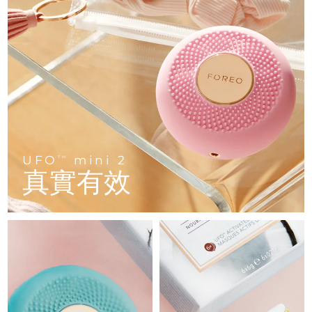
FAQ™ 101
FAQ™ 201
中國
LUNA™ 4 mini
面部提拉護理
預計送達日期
8/12/26
NEW
issa™ 4 smile
UFO™ 3 mini
Clinical anti-aging
LED mask
For young skin, T-zone
Premium anti-aging skincare
哥倫比亞
預計送達日期
8/16/26
Hybrid silicone sonic toothbrush
Red light therapy device for young skin
生髮
肌膚年輕化
克羅埃西亞
預計送達日期
8/12/26
FAQ™ 102
FAQ™ 202
LUNA™ 4 go
BEAR™ 設備
FAQ™ 301
FAQ™ 501
issa™ 4 baby
UFO™ 3 go
Advanced clinical anti-aging
LED mask
For travel or gym bag
All premium facelift devices
NEW
賽普勒斯
預計送達日期
8/13/26
LED hair strengthening scalp massager
Full-Spectrum Red Light Therapy
For ages 0-3
Portable red light therapy
捷克
預計送達日期
8/12/26
FAQ™ 103
FAQ™ 211
LUNA™護膚
保健品
FAQ™ Scalp Serum
FAQ™ 502
UFO
mini 2
issa™ Teeth Whitening Set
面膜
TM
Luxurious clinical anti-aging set
Anti-aging neck & décolleté LED mask
Premium cleansers & balm
丹麥
預計送達日期
8/12/26
真實有效
Scalp recovery probiotic serum
Full-Spectrum Red Light Therapy
Dual LED + sonic device & 18% PAP gel
Rejuvenation & hydration
專業治療
愛沙尼亞
預計送達日期
8/12/26
FAQ™ P1 Primer
FAQ™ 221
LUNA™ 設備
FAQ™護膚品
ISSA™ 設備
UFO™ 設備
Manuka honey primer
Anti-aging LED hand mask
芬蘭
FAQ™ Red Light Serum
預計送達日期
8/12/26
All facial cleansing devices
All FAQ™ skincare
All silicone sonic toothbrushes
All deep facial hydration devices
法國
預計送達日期
8/12/26
脫毛
身體護理
FAQ™護膚品
FAQ™護膚品
PEACH™ 2 Pro Max
BEAR™ 2 body
FAQ™產品
FAQ™ skincare
法屬玻里尼西亞
預計送達日期
8/16/26
All FAQ™ skincare
All FAQ™ skincare