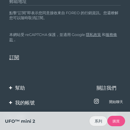
郵箱地址
點擊“訂閱”即表示您同意接收來自 FOREO 的行銷資訊。您還瞭解
您可以隨時取消訂閱。
本網站受 reCAPTCHA 保護，並適用 Google
隱私政策
和
服務條
款
。
幫助
關註我們
聯繫我們
我的帳號
開始聊天
訂單與運輸
產品註冊
企業
UFO™ mini 2
系列
購買
保修與退換貨
客服支持
關於FOREO