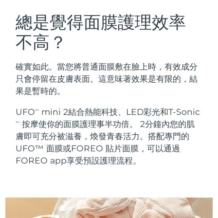
瑞典美膚護理
奧地利
預計送達日期
8/12/26
總是覺得面膜護理效率
不高？
巴林
預計送達日期
8/13/26
面部清潔
緊致提拉
比利時
預計送達日期
8/12/26
確實如此。當您將普通面膜敷在臉上時，有效成分
LUNA™ 4 套裝
BEAR™ 2 套裝
只會停留在皮膚表面。這意味著效果是有限的，結
百慕達
預計送達日期
8/18/26
Anti-aging massage
Microcurrent toning
果是暫時的。
波士尼亞與赫塞哥維納
預計送達日期
8/15/26
UFO
mini 2結合熱能科技、LED彩光和T-Sonic
TM
補水保濕
口腔護理
按摩使你的面膜護理事半功倍。 2分鐘內您的肌
LUNA™ 4 Plus
BEAR™ 2 go
TM
汶萊
預計送達日期
8/17/26
UFO™ 3 套裝
issa™ 4
膚即可充分被滋養，煥發青春活力。搭配專門的
Massage, LED heating
Microcurrent toning on-the-go
FAQ™ 抗老護理
Deep facial hydration
Hybrid silicone sonic toothbrush
UFO™ 面膜或FOREO 貼片面膜，可以通過
保加利亞
預計送達日期
8/12/26
FOREO app享受預設護理流程。
NEW
LUNA™ 4 Men
BEAR™ 2 eyes & lips
加拿大
預計送達日期
8/16/26
UFO™ 3 LED
issa™ 4 plus
For men, anti-aging massage
Microcurrent line smoothing device
Near-infrared and red light therapy
Smart hybrid silicone sonic toothbrush
智利
預計送達日期
8/16/26
device
抗老
LED 護理