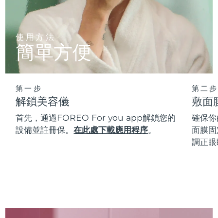
使用方法
簡單方便
第一步
第二步
解鎖美容儀
敷面
首先，通過FOREO For you app解鎖您的
確保你
設備並註冊保。
在此處下載應用程序
。
面膜固
調正眼