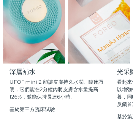
Professional IPL hair removal device
Microcurrent body toning
All hair treatments
All FAQ™ skincare
德國
預計送達日期
8/12/26
FAQ™產品
FAQ™產品
痘肌護理
眼部護理
直布羅陀
PEACH™ 2
LUNA™ 4 body
預計送達日期
8/16/26
FAQ™ products
All anti-aging treatments
All LED treatments
ESPADA™ 2 plus
BEAR™ 2 eyes & lips
IPL hair removal
Massaging body brush
All toning treatments
希臘
預計送達日期
8/12/26
Recurring acne LED therapy
Microcurrent line smoothing device
中國香港特別行政區
預計送達日期
8/13/26
PEACH™ 2 go
SUPERCHARGED™ serum
護發
毛孔護理
ESPADA™ 2
IRIS™ 2
Travel-friendly IPL hair removal
Firming body serum
匈牙利
LUNA™ 4 hair
預計送達日期
8/12/26
KIWI™ derma
Acne treatment device
Rejuvenating eye massager
NEW
深層補水
光采
2-in-1 LED scalp massager
Diamond microdermabrasion .
冰島
預計送達日期
8/13/26
UFO
mini 2 能讓皮膚持久水潤。臨床證
看起來
PEACH™ Cooling Prep Gel
TM
ESPADA™ Blemish Solution
眼部護膚
明，它們能在2分鐘內將皮膚含水量提高
以增強
牙齒美白
Cooling IPL hair removal gel
印尼
預計送達日期
8/10/26
FLIP™ play advanced
KIWI™
126%，並能保持長達6小時。
養，同
Concentrated acne gel
Advanced eye care treatment
issa™ Teeth Whitening Set
LED light hairbrush
Blackhead remover
反饋首
愛爾蘭
預計送達日期
8/12/26
更多的
Dual LED + sonic device & 18% PAP gel
基於第三方臨床試驗
基於第
ESPADA™ 設備
眼部護理設備
曼島
預計送達日期
8/14/26
LUNA™ Dual-Peptide Scalp
KIWI™ 皮肤护理
All acne treatment devices
All revitalizing eye massagers
Serum
issa™ Teeth Whitening Gel