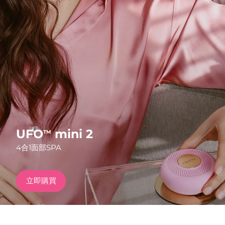
發貨國家
美國
預計送達日期
8/13/26
FAQ™ Dual LED Panel
英國
預計送達日期
8/12/26
熱門產品
西班牙
預計送達日期
8/12/26
澳洲
預計送達日期
8/15/26
法國
預計送達日期
8/12/26
UFO
mini 2
TM
特別優惠
暢銷產品
4合1面部SPA
德國
預計送達日期
8/12/26
加拿大
預計送達日期
8/16/26
立即購買
紅光療法
澳洲
預計送達日期
8/15/26