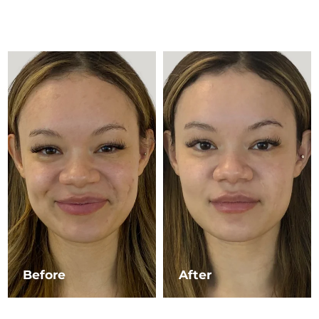
Advanced pore care essentials
以色列
預計送達日期
8/16/26
For healthy hair
18% PAP
護膚品
男士
義大利
預計送達日期
8/12/26
日本
預計送達日期
8/15/26
澤西島
預計送達日期
8/17/26
全部購買
哈薩克
預計送達日期
8/14/26
FOREO APP
科威特
預計送達日期
8/12/26
關於我們
拉脫維亞
預計送達日期
8/12/26
黎巴嫩
預計送達日期
8/13/26
立陶宛
預計送達日期
8/12/26
Before
After
盧森堡
預計送達日期
8/12/26