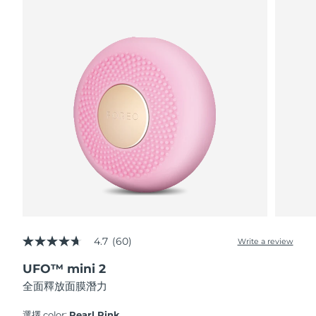
波蘭
預計送達日期
8/13/26
葡萄牙
預計送達日期
8/12/26
波多黎各
預計送達日期
8/14/26
卡達
預計送達日期
8/13/26
留尼旺
預計送達日期
8/17/26
羅馬尼亞
預計送達日期
8/12/26
俄羅斯
預計送達日期
8/20/26
4.7
(60)
Write a review
4.7
out
沙烏地阿拉伯
預計送達日期
8/13/26
UFO™ mini 2
of
5
全面釋放面膜潛力
stars,
新加坡
預計送達日期
8/14/26
average
rating
選擇 color:
Pearl Pink