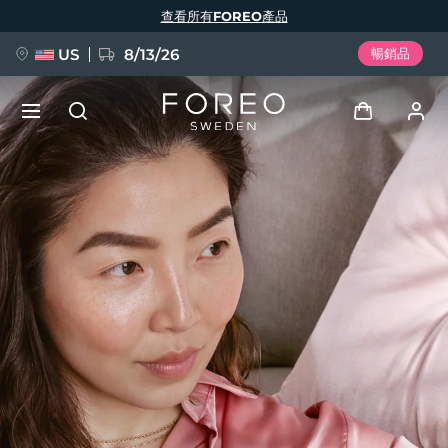
移
查看所有FOREO產品
至
主
內
容
US
8/13/26
暢銷品
新品
登入
語言
BREAKING NEWS
用戶信息
English
Deutsch
Español
我的設備
FAQ™ Pure Beauty-Tech Elixir
Français
Italiano
Português
我的訂單
Polski
Svenska
Русский
Türkçe
简体中文
繁體中文
我的地址
issa™ Teeth Whitening Set
我的訂閱