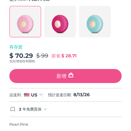
value.
斯洛伐克
預計送達日期
8/12/26
Read
60
Reviews.
斯洛維尼亞
預計送達日期
8/12/26
Same
page
link.
南非
預計送達日期
8/20/26
有存貨
南韓
預計送達日期
8/14/26
$ 70.29
$ 99
節省
$ 28.71
西班牙
預計送達日期
8/12/26
包括增值稅和關稅
瑞典
預計送達日期
8/12/26
新增
瑞士
預計送達日期
8/12/26
8/13/26
US
运送到 :
預計送達日期:
台灣
預計送達日期
8/17/26
2 年免費質保
如果您在2年質保期內發現任何非人為品質問題，
泰國
預計送達日期
8/16/26
FOREO將免費為您更換產品。
Pearl Pink
土耳其
預計送達日期
8/13/26