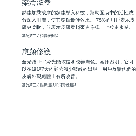
柔滑滋養
脫毛
FAQ™護膚品
身體護理
FAQ™護膚品
FAQ™產品
FAQ™ skincare
All FAQ™ skincare
All FAQ™ skincare
PEACH™ 2 Pro Max
BEAR™ 2 body
熱能加乘按摩的超能導入科技，幫助面膜中的活性成
All hair treatments
All FAQ™ skincare
Professional IPL hair removal device
Microcurrent body toning
分深入肌膚，使其發揮最佳效果。 78%的用戶表示皮
膚更柔軟，並表示皮膚看起來更嘭彈，上妝更服帖。
FAQ™產品
FAQ™產品
痘肌護理
FAQ™ products
眼部護理
基於第三方消費者測試
All anti-aging treatments
All LED treatments
PEACH™ 2
LUNA™ 4 body
All toning treatments
ESPADA™ 2 plus
BEAR™ 2 eyes & lips
IPL hair removal
Massaging body brush
愈顏修護
Recurring acne LED therapy
Microcurrent line smoothing device
全光譜LED彩光能恢復和改善膚色。臨床證明，它可
PEACH™ 2 go
SUPERCHARGED™ serum
以在短短7天內顯著減少皺紋的出現。用戶反饋他們
護發
毛孔護理
ESPADA™ 2
IRIS™ 2
Travel-friendly IPL hair removal
Firming body serum
皮膚外觀總體上有所改善。
LUNA™ 4 hair
KIWI™ derma
Acne treatment device
Rejuvenating eye massager
NEW
基於第三方臨床測試和消費者測試
2-in-1 LED scalp massager
Diamond microdermabrasion .
PEACH™ Cooling Prep Gel
ESPADA™ Blemish Solution
眼部護膚
牙齒美白
Cooling IPL hair removal gel
FLIP™ play advanced
KIWI™
Concentrated acne gel
Advanced eye care treatment
issa™ Teeth Whitening Set
LED light hairbrush
Blackhead remover
Dual LED + sonic device & 18% PAP gel
更多的
ESPADA™ 設備
眼部護理設備
LUNA™ Dual-Peptide Scalp