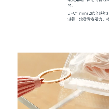
紅光療法
的。
UFO
mini 2結合熱能
TM
滋養，煥發青春活力。搭配
瑞典美膚護理
面部清潔
緊致提拉
LUNA™ 4 套裝
BEAR™ 2 套裝
Anti-aging massage
Microcurrent toning
補水保濕
口腔護理
LUNA™ 4 Plus
BEAR™ 2 go
UFO™ 3 套裝
issa™ 4
Massage, LED heating
Microcurrent toning on-the-go
Deep facial hydration
Hybrid silicone sonic toothbrush
FAQ™ 抗老護理
LUNA™ 4 Men
BEAR™ 2 eyes & lips
NEW
UFO™ 3 LED
issa™ 4 plus
For men, anti-aging massage
Microcurrent line smoothing device