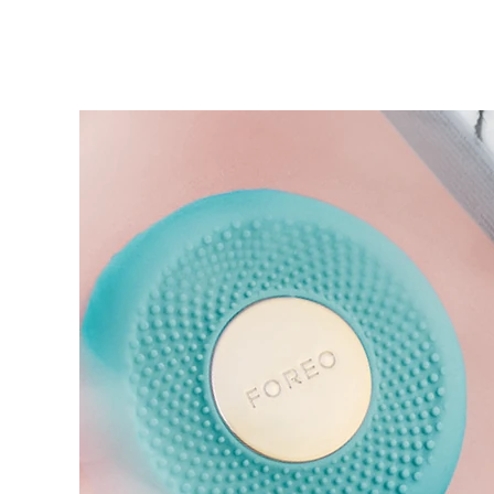
KIWI™ 皮肤护理
All acne treatment devices
All revitalizing eye massagers
Serum
issa™ Teeth Whitening Gel
Advanced pore care essentials
For healthy hair
18% PAP
護膚品
男士
全部購買
FOREO APP
關於我們