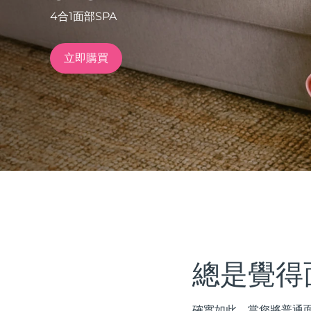
4合1面部SPA
issa™ Teeth Whitening Set
立即購買
FAQ™ Dual LED Panel
熱門產品
特別優惠
暢銷產品
總是覺得
確實如此。當您將普通