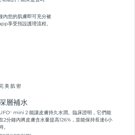
鐘內您的肌膚即可充分被
 app享受預設護理流程。
完美肌密
深層補水
UFO
mini 2 能讓皮膚持久水潤。臨床證明，它們能
TM
在2分鐘內將皮膚含水量提高126%，並能保持長達6小
時。