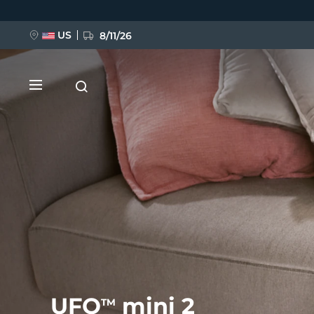
移
至
主
內
US
8/11/26
容
新品
BREAKING NEWS
FAQ™ Pure Beauty-Tech Elixir
UFO
mini 2
TM