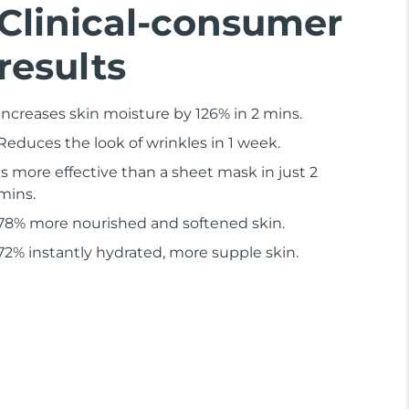
Clinical-consumer
results
Increases skin moisture by 126% in 2 mins.
Reduces the look of wrinkles in 1 week.
Is more effective than a sheet mask in just 2
mins.
78% more nourished and softened skin.
72% instantly hydrated, more supple skin.