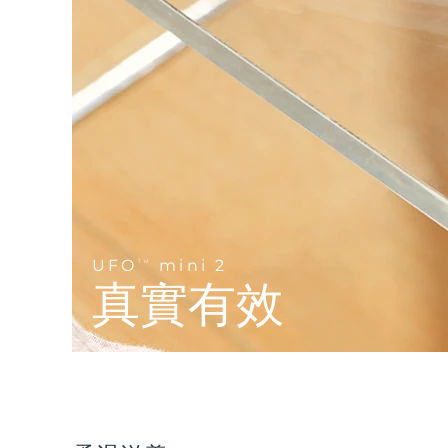
Near-infrared and red light therapy device
Smart hybrid silicone sonic toothbrush
抗老
LED 護理
LUNA™ 4 mini
面部提拉護理
FAQ™ 101
FAQ™ 201
UFO™ 3 mini
issa™ 4 smile
For young skin, T-zone
Premium anti-aging skincare
NEW
Clinical anti-aging
LED mask
Red light therapy device for young skin
Hybrid silicone sonic toothbrush
生髮
LUNA™ 4 go
BEAR™ 設備
肌膚年輕化
FAQ™ 102
FAQ™ 202
UFO™ 3 go
issa™ 4 baby
For travel or gym bag
All premium facelift devices
FAQ™ 301
FAQ™ 501
Advanced clinical anti-aging
LED mask
Portable red light therapy
For ages 0-3
NEW
LED hair strengthening scalp massager
Full-Spectrum Red Light Therapy
LUNA™護膚
UFO
mini 2
FAQ™ 103
TM
FAQ™ 211
保健品
面膜
issa™ Teeth Whitening Set
Premium cleansers & balm
真實有效
FAQ™ Scalp Serum
FAQ™ 502
Luxurious clinical anti-aging set
Anti-aging neck & décolleté LED mask
Rejuvenation & hydration
Dual LED + sonic device & 18% PAP gel
Scalp recovery probiotic serum
Full-Spectrum Red Light Therapy
LUNA™ 設備
專業治療
FAQ™ P1 Primer
FAQ™ 221
UFO™ 設備
ISSA™ 設備
All facial cleansing devices
FAQ™護膚品
Manuka honey primer
Anti-aging LED hand mask
FAQ™ Red Light Serum
All deep facial hydration devices
All silicone sonic toothbrushes
All FAQ™ skincare