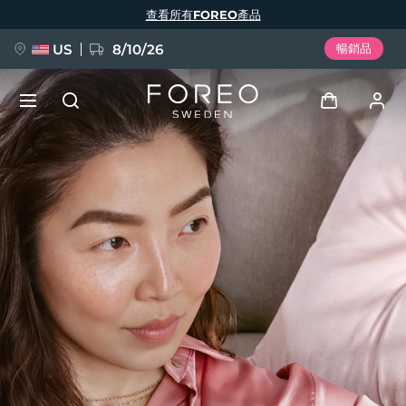
移
查看所有FOREO產品
至
主
內
容
US
8/10/26
暢銷品
新品
登入
語言
BREAKING NEWS
用戶信息
English
Deutsch
Español
我的設備
FAQ™ Pure Beauty-Tech Elixir
Français
Italiano
Português
我的訂單
Polski
Svenska
Русский
Türkçe
简体中文
繁體中文
我的地址
issa™ Teeth Whitening Set
我的訂閱