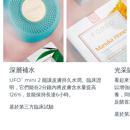
Professional IPL hair removal device
Microcurrent body toning
All hair treatments
All FAQ™ skincare
德國
預計送達日期
8/9/26
FAQ™產品
FAQ™產品
痘肌護理
眼部護理
直布羅陀
PEACH™ 2
LUNA™ 4 body
預計送達日期
8/13/26
FAQ™ products
All anti-aging treatments
All LED treatments
ESPADA™ 2 plus
BEAR™ 2 eyes & lips
IPL hair removal
Massaging body brush
All toning treatments
希臘
預計送達日期
8/9/26
Recurring acne LED therapy
Microcurrent line smoothing device
中國香港特別行政區
預計送達日期
8/10/26
PEACH™ 2 go
SUPERCHARGED™ serum
護發
毛孔護理
ESPADA™ 2
IRIS™ 2
Travel-friendly IPL hair removal
Firming body serum
匈牙利
LUNA™ 4 hair
預計送達日期
8/9/26
KIWI™ derma
Acne treatment device
Rejuvenating eye massager
NEW
深層補水
光采
2-in-1 LED scalp massager
Diamond microdermabrasion .
冰島
預計送達日期
8/10/26
UFO
mini 2 能讓皮膚持久水潤。臨床證
看起來
PEACH™ Cooling Prep Gel
TM
ESPADA™ Blemish Solution
眼部護膚
明，它們能在2分鐘內將皮膚含水量提高
以增強
牙齒美白
Cooling IPL hair removal gel
印尼
預計送達日期
8/7/26
FLIP™ play advanced
KIWI™
126%，並能保持長達6小時。
養，同
Concentrated acne gel
Advanced eye care treatment
issa™ Teeth Whitening Set
LED light hairbrush
Blackhead remover
反饋首
愛爾蘭
預計送達日期
8/9/26
更多的
Dual LED + sonic device & 18% PAP gel
基於第三方臨床試驗
基於第
ESPADA™ 設備
眼部護理設備
曼島
預計送達日期
8/11/26
LUNA™ Dual-Peptide Scalp
KIWI™ 皮肤护理
All acne treatment devices
All revitalizing eye massagers
Serum
issa™ Teeth Whitening Gel