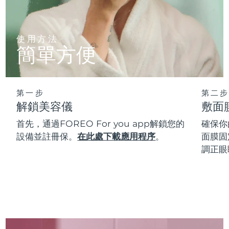
使用方法
簡單方便
第一步
第二步
解鎖美容儀
敷面
首先，通過FOREO For you app解鎖您的
確保你
設備並註冊保。
在此處下載應用程序
。
面膜固
調正眼