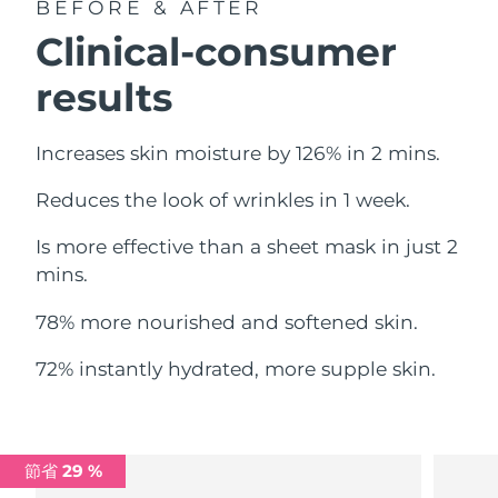
BEFORE & AFTER
中國澳門特別行政區
預計送達日期
8/11/26
Clinical-consumer
馬來西亞
預計送達日期
8/12/26
results
馬爾他
預計送達日期
8/9/26
Increases skin moisture by 126% in 2 mins.
墨西哥
預計送達日期
8/13/26
Reduces the look of wrinkles in 1 week.
摩納哥
預計送達日期
8/10/26
Is more effective than a sheet mask in just 2
mins.
荷蘭
預計送達日期
8/9/26
78% more nourished and softened skin.
紐西蘭
預計送達日期
8/9/26
72% instantly hydrated, more supple skin.
挪威
預計送達日期
8/9/26
阿曼
預計送達日期
8/12/26
節省 29 %
菲律賓
預計送達日期
8/12/26