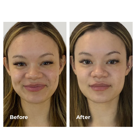
Advanced pore care essentials
以色列
預計送達日期
8/13/26
For healthy hair
18% PAP
護膚品
男士
義大利
預計送達日期
8/9/26
日本
預計送達日期
8/12/26
澤西島
預計送達日期
8/14/26
全部購買
哈薩克
預計送達日期
8/11/26
FOREO APP
科威特
預計送達日期
8/9/26
關於我們
拉脫維亞
預計送達日期
8/9/26
黎巴嫩
預計送達日期
8/10/26
立陶宛
預計送達日期
8/9/26
Before
After
盧森堡
預計送達日期
8/9/26