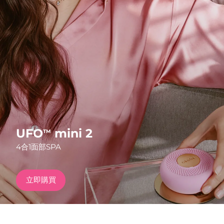
發貨國家
美國
預計送達日期
8/10/26
FAQ™ Dual LED Panel
英國
預計送達日期
8/9/26
熱門產品
西班牙
預計送達日期
8/9/26
澳洲
預計送達日期
8/12/26
法國
預計送達日期
8/9/26
UFO
mini 2
TM
特別優惠
暢銷產品
4合1面部SPA
德國
預計送達日期
8/9/26
加拿大
預計送達日期
8/13/26
立即購買
紅光療法
澳洲
預計送達日期
8/12/26