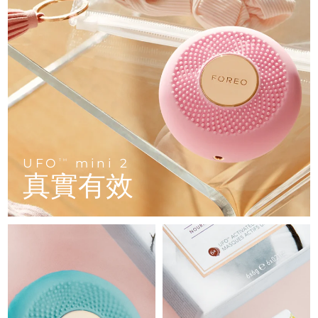
FAQ™ 101
FAQ™ 201
中國
LUNA™ 4 mini
面部提拉護理
預計送達日期
8/9/26
NEW
issa™ 4 smile
UFO™ 3 mini
Clinical anti-aging
LED mask
For young skin, T-zone
Premium anti-aging skincare
哥倫比亞
預計送達日期
8/13/26
Hybrid silicone sonic toothbrush
Red light therapy device for young skin
生髮
肌膚年輕化
克羅埃西亞
預計送達日期
8/9/26
FAQ™ 102
FAQ™ 202
LUNA™ 4 go
BEAR™ 設備
FAQ™ 301
FAQ™ 501
issa™ 4 baby
UFO™ 3 go
Advanced clinical anti-aging
LED mask
For travel or gym bag
All premium facelift devices
NEW
賽普勒斯
預計送達日期
8/10/26
LED hair strengthening scalp massager
Full-Spectrum Red Light Therapy
For ages 0-3
Portable red light therapy
捷克
預計送達日期
8/9/26
FAQ™ 103
FAQ™ 211
LUNA™護膚
保健品
FAQ™ Scalp Serum
FAQ™ 502
UFO
mini 2
issa™ Teeth Whitening Set
面膜
TM
Luxurious clinical anti-aging set
Anti-aging neck & décolleté LED mask
Premium cleansers & balm
丹麥
預計送達日期
8/9/26
真實有效
Scalp recovery probiotic serum
Full-Spectrum Red Light Therapy
Dual LED + sonic device & 18% PAP gel
Rejuvenation & hydration
專業治療
愛沙尼亞
預計送達日期
8/9/26
FAQ™ P1 Primer
FAQ™ 221
LUNA™ 設備
FAQ™護膚品
ISSA™ 設備
UFO™ 設備
Manuka honey primer
Anti-aging LED hand mask
芬蘭
FAQ™ Red Light Serum
預計送達日期
8/9/26
All facial cleansing devices
All FAQ™ skincare
All silicone sonic toothbrushes
All deep facial hydration devices
法國
預計送達日期
8/9/26
脫毛
身體護理
FAQ™護膚品
FAQ™護膚品
PEACH™ 2 Pro Max
BEAR™ 2 body
FAQ™產品
FAQ™ skincare
法屬玻里尼西亞
預計送達日期
8/13/26
All FAQ™ skincare
All FAQ™ skincare