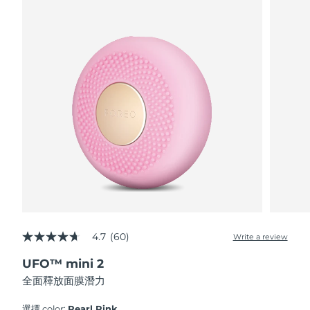
波蘭
預計送達日期
8/10/26
葡萄牙
預計送達日期
8/9/26
波多黎各
預計送達日期
8/11/26
卡達
預計送達日期
8/10/26
留尼旺
預計送達日期
8/14/26
羅馬尼亞
預計送達日期
8/9/26
俄羅斯
預計送達日期
8/17/26
4.7
(60)
Write a review
4.7
out
沙烏地阿拉伯
預計送達日期
8/10/26
UFO™ mini 2
of
5
全面釋放面膜潛力
stars,
新加坡
預計送達日期
8/11/26
average
rating
選擇 color:
Pearl Pink