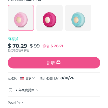
value.
斯洛伐克
預計送達日期
8/9/26
Read
60
Reviews.
斯洛維尼亞
預計送達日期
8/9/26
Same
page
link.
南非
預計送達日期
8/17/26
有存貨
南韓
預計送達日期
8/11/26
$ 70.29
$ 99
節省
$ 28.71
西班牙
預計送達日期
8/9/26
包括增值稅和關稅
瑞典
預計送達日期
8/9/26
新增
瑞士
預計送達日期
8/9/26
8/10/26
US
运送到 :
預計送達日期:
台灣
預計送達日期
8/14/26
2 年免費質保
如果您在2年質保期內發現任何非人為品質問題，
泰國
預計送達日期
8/13/26
FOREO將免費為您更換產品。
Pearl Pink
土耳其
預計送達日期
8/10/26