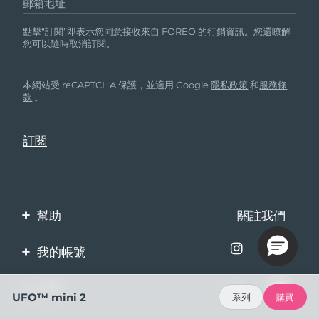
郵箱地址
點擊“訂閱”即表示您同意接收來自 FOREO 的行銷資訊。您還瞭解
您可以隨時取消訂閱。
本網站受 reCAPTCHA 保護，並適用 Google
隱私政策
和
服務條
款
。
幫助
關註我們
聯繫我們
我的帳號
訂單與運輸
產品註冊
企業
UFO™ mini 2
系列
購買
保修與退換貨
客服支持
關於FOREO