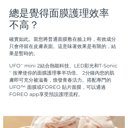
瑞典美膚護理
奧地利
預計送達日期
8/9/26
總是覺得面膜護理效率
不高？
巴林
預計送達日期
8/10/26
面部清潔
緊致提拉
比利時
預計送達日期
8/9/26
確實如此。當您將普通面膜敷在臉上時，有效成分
LUNA™ 4 套裝
BEAR™ 2 套裝
只會停留在皮膚表面。這意味著效果是有限的，結
百慕達
預計送達日期
8/15/26
Anti-aging massage
Microcurrent toning
果是暫時的。
波士尼亞與赫塞哥維納
預計送達日期
8/12/26
UFO
mini 2結合熱能科技、LED彩光和T-Sonic
TM
補水保濕
口腔護理
按摩使你的面膜護理事半功倍。 2分鐘內您的肌
LUNA™ 4 Plus
BEAR™ 2 go
TM
汶萊
預計送達日期
8/14/26
UFO™ 3 套裝
issa™ 4
膚即可充分被滋養，煥發青春活力。搭配專門的
Massage, LED heating
Microcurrent toning on-the-go
FAQ™ 抗老護理
Deep facial hydration
Hybrid silicone sonic toothbrush
UFO™ 面膜或FOREO 貼片面膜，可以通過
保加利亞
預計送達日期
8/9/26
FOREO app享受預設護理流程。
NEW
LUNA™ 4 Men
BEAR™ 2 eyes & lips
加拿大
預計送達日期
8/13/26
UFO™ 3 LED
issa™ 4 plus
For men, anti-aging massage
Microcurrent line smoothing device
Near-infrared and red light therapy
Smart hybrid silicone sonic toothbrush
智利
預計送達日期
8/13/26
device
抗老
LED 護理