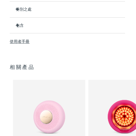
特別之處
阿拉伯聯合大公國
預計送達日期
8/10/26
比前代產品速率提升5倍，並可以自由控制溫度。
包含
英國
預計送達日期
8/9/26
熱能科技幫助面膜中的成分深入肌膚。
T-Sonic
按摩可以緩解肌肉緊張，增強皮膚光澤。
UFO
mini 2
™
™
美國
使用者手冊
預計送達日期
8/10/26
全光譜LED彩光有助於肌膚煥發活力。
USB 充電線
臨床證明，使用2分鐘內皮膚含水量可提高126%。
快速操作指南
烏茲別克
預計送達日期
8/14/26
通用操作指南
相關產品
2年質保 (西班牙、葡萄牙、瑞典：3年質保)
越南
預計送達日期
8/15/26