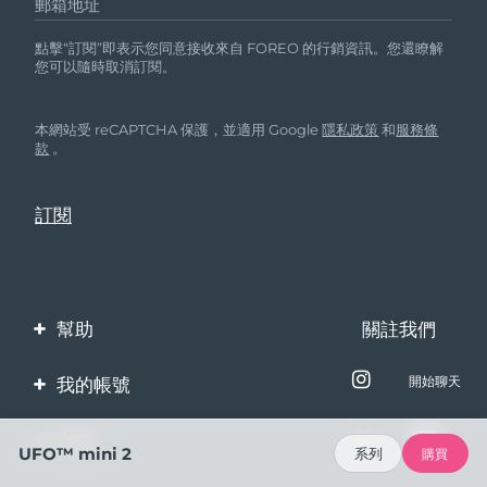
郵箱地址
點擊“訂閱”即表示您同意接收來自 FOREO 的行銷資訊。您還瞭解
您可以隨時取消訂閱。
本網站受 reCAPTCHA 保護，並適用 Google
隱私政策
和
服務條
款
。
幫助
關註我們
聯繫我們
我的帳號
開始聊天
訂單與運輸
產品註冊
企業
UFO™ mini 2
系列
購買
保修與退換貨
客服支持
關於FOREO