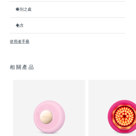
特別之處
阿拉伯聯合大公國
預計送達日期
8/13/26
比前代產品速率提升5倍，並可以自由控制溫度。
包含
英國
預計送達日期
8/12/26
熱能科技幫助面膜中的成分深入肌膚。
T-Sonic
按摩可以緩解肌肉緊張，增強皮膚光澤。
UFO
mini 2
™
™
美國
使用者手冊
預計送達日期
8/13/26
全光譜LED彩光有助於肌膚煥發活力。
USB 充電線
臨床證明，使用2分鐘內皮膚含水量可提高126%。
快速操作指南
烏茲別克
預計送達日期
8/17/26
通用操作指南
相關產品
2年質保 (西班牙、葡萄牙、瑞典：3年質保)
越南
預計送達日期
8/18/26