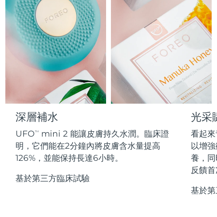
Professional IPL hair removal device
Microcurrent body toning
All hair treatments
All FAQ™ skincare
德國
預計送達日期
8/12/26
FAQ™產品
FAQ™產品
痘肌護理
眼部護理
直布羅陀
PEACH™ 2
LUNA™ 4 body
預計送達日期
8/16/26
FAQ™ products
All anti-aging treatments
All LED treatments
ESPADA™ 2 plus
BEAR™ 2 eyes & lips
IPL hair removal
Massaging body brush
All toning treatments
希臘
預計送達日期
8/12/26
Recurring acne LED therapy
Microcurrent line smoothing device
中國香港特別行政區
預計送達日期
8/13/26
PEACH™ 2 go
SUPERCHARGED™ serum
護發
毛孔護理
ESPADA™ 2
IRIS™ 2
Travel-friendly IPL hair removal
Firming body serum
匈牙利
LUNA™ 4 hair
預計送達日期
8/12/26
KIWI™ derma
Acne treatment device
Rejuvenating eye massager
NEW
深層補水
光采
2-in-1 LED scalp massager
Diamond microdermabrasion .
冰島
預計送達日期
8/13/26
UFO
mini 2 能讓皮膚持久水潤。臨床證
看起來
PEACH™ Cooling Prep Gel
TM
ESPADA™ Blemish Solution
眼部護膚
明，它們能在2分鐘內將皮膚含水量提高
以增強
牙齒美白
Cooling IPL hair removal gel
印尼
預計送達日期
8/10/26
FLIP™ play advanced
KIWI™
126%，並能保持長達6小時。
養，同
Concentrated acne gel
Advanced eye care treatment
issa™ Teeth Whitening Set
LED light hairbrush
Blackhead remover
反饋首
愛爾蘭
預計送達日期
8/12/26
更多的
Dual LED + sonic device & 18% PAP gel
基於第三方臨床試驗
基於第
ESPADA™ 設備
眼部護理設備
曼島
預計送達日期
8/14/26
LUNA™ Dual-Peptide Scalp
KIWI™ 皮肤护理
All acne treatment devices
All revitalizing eye massagers
Serum
issa™ Teeth Whitening Gel