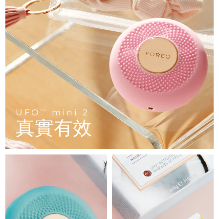
FAQ™ 101
FAQ™ 201
中國
LUNA™ 4 mini
面部提拉護理
預計送達日期
8/12/26
NEW
issa™ 4 smile
UFO™ 3 mini
Clinical anti-aging
LED mask
For young skin, T-zone
Premium anti-aging skincare
哥倫比亞
預計送達日期
8/16/26
Hybrid silicone sonic toothbrush
Red light therapy device for young skin
生髮
肌膚年輕化
克羅埃西亞
預計送達日期
8/12/26
FAQ™ 102
FAQ™ 202
LUNA™ 4 go
BEAR™ 設備
FAQ™ 301
FAQ™ 501
issa™ 4 baby
UFO™ 3 go
Advanced clinical anti-aging
LED mask
For travel or gym bag
All premium facelift devices
NEW
賽普勒斯
預計送達日期
8/13/26
LED hair strengthening scalp massager
Full-Spectrum Red Light Therapy
For ages 0-3
Portable red light therapy
捷克
預計送達日期
8/12/26
FAQ™ 103
FAQ™ 211
LUNA™護膚
保健品
FAQ™ Scalp Serum
FAQ™ 502
UFO
mini 2
issa™ Teeth Whitening Set
面膜
TM
Luxurious clinical anti-aging set
Anti-aging neck & décolleté LED mask
Premium cleansers & balm
丹麥
預計送達日期
8/12/26
真實有效
Scalp recovery probiotic serum
Full-Spectrum Red Light Therapy
Dual LED + sonic device & 18% PAP gel
Rejuvenation & hydration
專業治療
愛沙尼亞
預計送達日期
8/12/26
FAQ™ P1 Primer
FAQ™ 221
LUNA™ 設備
FAQ™護膚品
ISSA™ 設備
UFO™ 設備
Manuka honey primer
Anti-aging LED hand mask
芬蘭
FAQ™ Red Light Serum
預計送達日期
8/12/26
All facial cleansing devices
All FAQ™ skincare
All silicone sonic toothbrushes
All deep facial hydration devices
法國
預計送達日期
8/12/26
脫毛
身體護理
FAQ™護膚品
FAQ™護膚品
PEACH™ 2 Pro Max
BEAR™ 2 body
FAQ™產品
FAQ™ skincare
法屬玻里尼西亞
預計送達日期
8/16/26
All FAQ™ skincare
All FAQ™ skincare