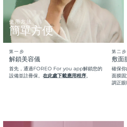
使用方法
簡單方便
第一步
第二步
解鎖美容儀
敷面
首先，通過FOREO For you app解鎖您的
確保你
設備並註冊保。
在此處下載應用程序
。
面膜固
調正眼