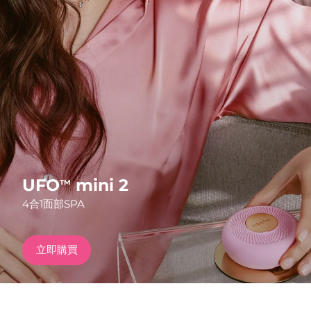
發貨國家
美國
預計送達日期
8/13/26
FAQ™ Dual LED Panel
英國
預計送達日期
8/12/26
熱門產品
西班牙
預計送達日期
8/12/26
澳洲
預計送達日期
8/15/26
法國
預計送達日期
8/12/26
UFO
mini 2
TM
特別優惠
暢銷產品
4合1面部SPA
德國
預計送達日期
8/12/26
加拿大
預計送達日期
8/16/26
立即購買
紅光療法
澳洲
預計送達日期
8/15/26