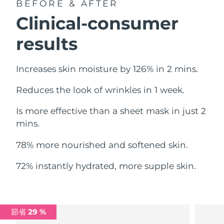
BEFORE & AFTER
中國澳門特別行政區
預計送達日期
8/14/26
Clinical-consumer
馬來西亞
預計送達日期
8/15/26
results
馬爾他
預計送達日期
8/12/26
Increases skin moisture by 126% in 2 mins.
墨西哥
預計送達日期
8/16/26
Reduces the look of wrinkles in 1 week.
摩納哥
預計送達日期
8/13/26
Is more effective than a sheet mask in just 2
mins.
荷蘭
預計送達日期
8/12/26
78% more nourished and softened skin.
紐西蘭
預計送達日期
8/12/26
72% instantly hydrated, more supple skin.
挪威
預計送達日期
8/12/26
阿曼
預計送達日期
8/15/26
節省 29 %
菲律賓
預計送達日期
8/15/26