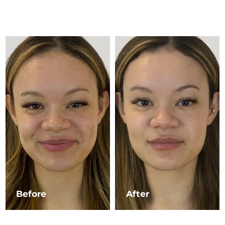
Advanced pore care essentials
以色列
預計送達日期
8/16/26
For healthy hair
18% PAP
護膚品
男士
義大利
預計送達日期
8/12/26
日本
預計送達日期
8/15/26
澤西島
預計送達日期
8/17/26
全部購買
哈薩克
預計送達日期
8/14/26
FOREO APP
科威特
預計送達日期
8/12/26
關於我們
拉脫維亞
預計送達日期
8/12/26
黎巴嫩
預計送達日期
8/13/26
立陶宛
預計送達日期
8/12/26
Before
After
盧森堡
預計送達日期
8/12/26