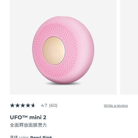
波蘭
預計送達日期
8/13/26
葡萄牙
預計送達日期
8/12/26
波多黎各
預計送達日期
8/14/26
卡達
預計送達日期
8/13/26
留尼旺
預計送達日期
8/17/26
羅馬尼亞
預計送達日期
8/12/26
俄羅斯
預計送達日期
8/20/26
4.7
(60)
Write a review
4.7
out
沙烏地阿拉伯
預計送達日期
8/13/26
UFO™ mini 2
of
5
全面釋放面膜潛力
stars,
新加坡
預計送達日期
8/14/26
average
rating
選擇 color:
Pearl Pink