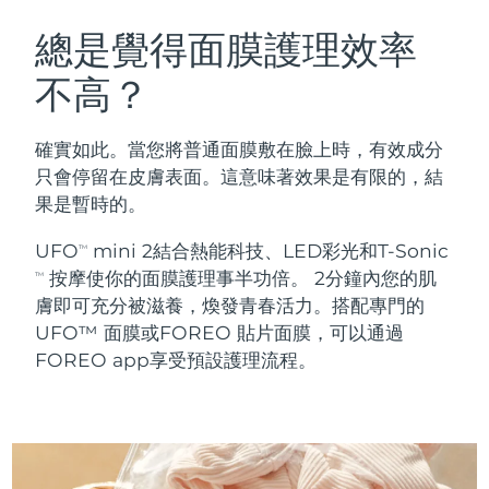
瑞典美膚護理
奧地利
預計送達日期
8/12/26
總是覺得面膜護理效率
不高？
巴林
預計送達日期
8/13/26
面部清潔
緊致提拉
比利時
預計送達日期
8/12/26
確實如此。當您將普通面膜敷在臉上時，有效成分
LUNA™ 4 套裝
BEAR™ 2 套裝
只會停留在皮膚表面。這意味著效果是有限的，結
百慕達
預計送達日期
8/18/26
Anti-aging massage
Microcurrent toning
果是暫時的。
波士尼亞與赫塞哥維納
預計送達日期
8/15/26
UFO
mini 2結合熱能科技、LED彩光和T-Sonic
TM
補水保濕
口腔護理
按摩使你的面膜護理事半功倍。 2分鐘內您的肌
LUNA™ 4 Plus
BEAR™ 2 go
TM
汶萊
預計送達日期
8/17/26
UFO™ 3 套裝
issa™ 4
膚即可充分被滋養，煥發青春活力。搭配專門的
Massage, LED heating
Microcurrent toning on-the-go
FAQ™ 抗老護理
Deep facial hydration
Hybrid silicone sonic toothbrush
UFO™ 面膜或FOREO 貼片面膜，可以通過
保加利亞
預計送達日期
8/12/26
FOREO app享受預設護理流程。
NEW
LUNA™ 4 Men
BEAR™ 2 eyes & lips
加拿大
預計送達日期
8/16/26
UFO™ 3 LED
issa™ 4 plus
For men, anti-aging massage
Microcurrent line smoothing device
Near-infrared and red light therapy
Smart hybrid silicone sonic toothbrush
智利
預計送達日期
8/16/26
device
抗老
LED 護理