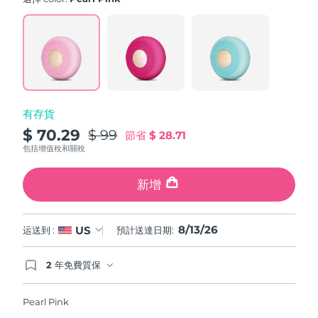
value.
斯洛伐克
預計送達日期
8/12/26
Read
60
Reviews.
斯洛維尼亞
預計送達日期
8/12/26
Same
page
link.
南非
預計送達日期
8/20/26
有存貨
南韓
預計送達日期
8/14/26
$ 70.29
$ 99
節省
$ 28.71
西班牙
預計送達日期
8/12/26
包括增值稅和關稅
瑞典
預計送達日期
8/12/26
新增
瑞士
預計送達日期
8/12/26
8/13/26
US
运送到 :
預計送達日期:
台灣
預計送達日期
8/17/26
2 年免費質保
如果您在2年質保期內發現任何非人為品質問題，
泰國
預計送達日期
8/16/26
FOREO將免費為您更換產品。
Pearl Pink
土耳其
預計送達日期
8/13/26