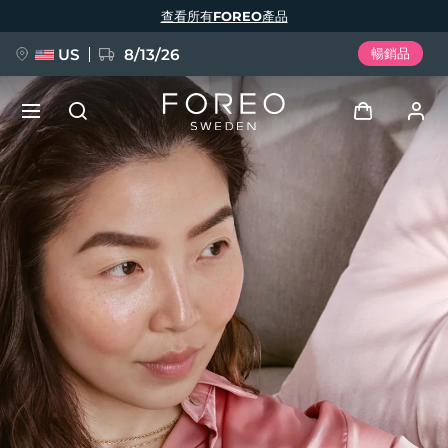
移
查看所有FOREO產品
至
主
內
容
US
8/13/26
暢銷品
新品
登入
語言
BREAKING NEWS
用戶信息
English
Deutsch
Español
我的設備
FAQ™ Pure Beauty-Tech Elixir
Français
Italiano
Português
我的訂單
Polski
Svenska
Русский
Türkçe
简体中文
繁體中文
我的地址
issa™ Teeth Whitening Set
我的訂閱