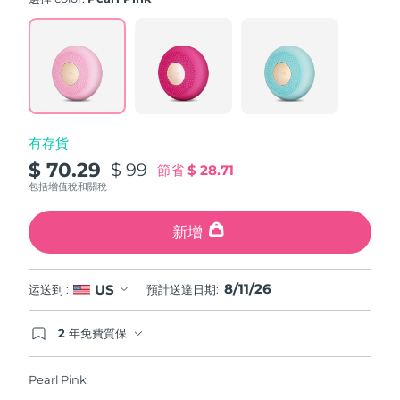
value.
斯洛伐克
預計送達日期
8/10/26
Read
60
Reviews.
斯洛維尼亞
預計送達日期
8/10/26
Same
page
link.
南非
預計送達日期
8/18/26
有存貨
南韓
預計送達日期
8/12/26
$ 70.29
$ 99
節省
$ 28.71
西班牙
預計送達日期
8/10/26
包括增值稅和關稅
瑞典
預計送達日期
8/10/26
新增
瑞士
預計送達日期
8/10/26
8/11/26
US
运送到 :
預計送達日期:
台灣
預計送達日期
8/15/26
2 年免費質保
如果您在2年質保期內發現任何非人為品質問題，
泰國
預計送達日期
8/14/26
FOREO將免費為您更換產品。
Pearl Pink
土耳其
預計送達日期
8/11/26