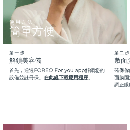
使用方法
簡單方便
第一步
第二步
解鎖美容儀
敷面
首先，通過FOREO For you app解鎖您的
確保你
設備並註冊保。
在此處下載應用程序
。
面膜固
調正眼