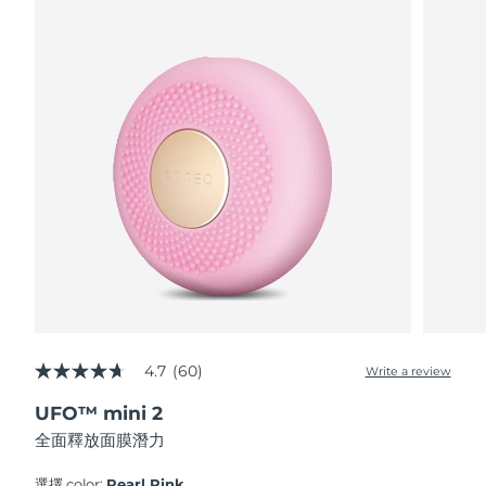
波蘭
預計送達日期
8/11/26
葡萄牙
預計送達日期
8/10/26
波多黎各
預計送達日期
8/12/26
卡達
預計送達日期
8/11/26
留尼旺
預計送達日期
8/15/26
羅馬尼亞
預計送達日期
8/10/26
俄羅斯
預計送達日期
8/18/26
4.7
(60)
Write a review
4.7
out
沙烏地阿拉伯
預計送達日期
8/11/26
UFO™ mini 2
of
5
全面釋放面膜潛力
stars,
新加坡
預計送達日期
8/12/26
average
rating
選擇 color:
Pearl Pink