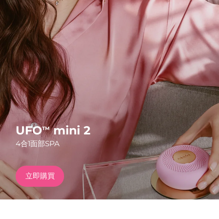
發貨國家
美國
預計送達日期
8/11/26
FAQ™ Dual LED Panel
英國
預計送達日期
8/10/26
熱門產品
西班牙
預計送達日期
8/10/26
澳洲
預計送達日期
8/13/26
法國
預計送達日期
8/10/26
UFO
mini 2
TM
特別優惠
暢銷產品
4合1面部SPA
德國
預計送達日期
8/10/26
加拿大
預計送達日期
8/14/26
立即購買
紅光療法
澳洲
預計送達日期
8/13/26