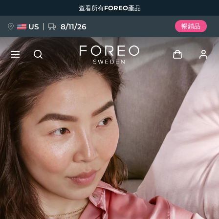
移
查看所有FOREO產品
至
主
內
容
US
8/11/26
暢銷品
新品
登入
語言
BREAKING NEWS
用戶信息
English
Deutsch
Español
我的設備
FAQ™ Pure Beauty-Tech Elixir
Français
Italiano
Português
我的訂單
Polski
Svenska
Русский
Türkçe
简体中文
繁體中文
我的地址
issa™ Teeth Whitening Set
我的訂閱