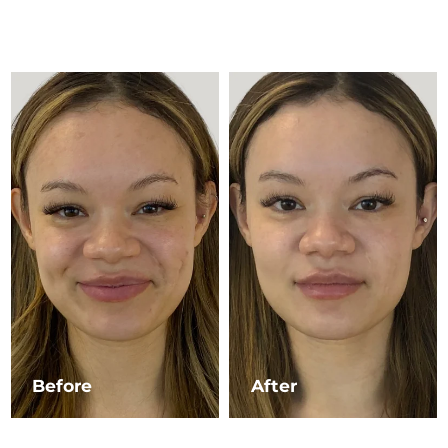
Advanced pore care essentials
以色列
預計送達日期
8/14/26
For healthy hair
18% PAP
護膚品
男士
義大利
預計送達日期
8/10/26
日本
預計送達日期
8/13/26
澤西島
預計送達日期
8/15/26
全部購買
哈薩克
預計送達日期
8/12/26
FOREO APP
科威特
預計送達日期
8/10/26
關於我們
拉脫維亞
預計送達日期
8/10/26
黎巴嫩
預計送達日期
8/11/26
立陶宛
預計送達日期
8/10/26
Before
After
盧森堡
預計送達日期
8/10/26