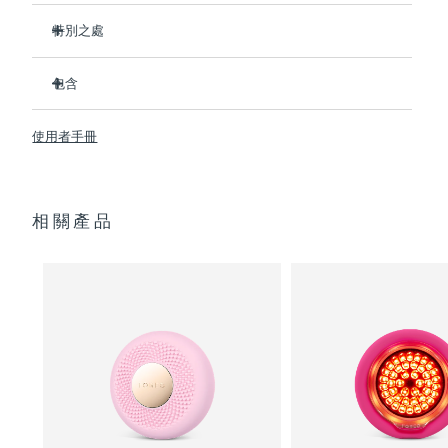
特別之處
阿拉伯聯合大公國
預計送達日期
8/11/26
比前代產品速率提升5倍，並可以自由控制溫度。
包含
英國
預計送達日期
8/10/26
熱能科技幫助面膜中的成分深入肌膚。
T-Sonic
按摩可以緩解肌肉緊張，增強皮膚光澤。
UFO
mini 2
™
™
美國
使用者手冊
預計送達日期
8/11/26
全光譜LED彩光有助於肌膚煥發活力。
USB 充電線
臨床證明，使用2分鐘內皮膚含水量可提高126%。
快速操作指南
烏茲別克
預計送達日期
8/15/26
通用操作指南
相關產品
2年質保 (西班牙、葡萄牙、瑞典：3年質保)
越南
預計送達日期
8/16/26