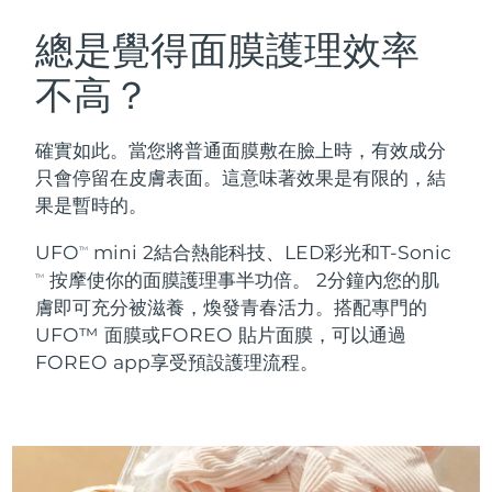
瑞典美膚護理
奧地利
預計送達日期
8/10/26
總是覺得面膜護理效率
不高？
巴林
預計送達日期
8/11/26
面部清潔
緊致提拉
比利時
預計送達日期
8/10/26
確實如此。當您將普通面膜敷在臉上時，有效成分
LUNA™ 4 套裝
BEAR™ 2 套裝
只會停留在皮膚表面。這意味著效果是有限的，結
百慕達
預計送達日期
8/16/26
Anti-aging massage
Microcurrent toning
果是暫時的。
波士尼亞與赫塞哥維納
預計送達日期
8/13/26
UFO
mini 2結合熱能科技、LED彩光和T-Sonic
TM
補水保濕
口腔護理
按摩使你的面膜護理事半功倍。 2分鐘內您的肌
LUNA™ 4 Plus
BEAR™ 2 go
TM
汶萊
預計送達日期
8/15/26
UFO™ 3 套裝
issa™ 4
膚即可充分被滋養，煥發青春活力。搭配專門的
Massage, LED heating
Microcurrent toning on-the-go
FAQ™ 抗老護理
Deep facial hydration
Hybrid silicone sonic toothbrush
UFO™ 面膜或FOREO 貼片面膜，可以通過
保加利亞
預計送達日期
8/10/26
FOREO app享受預設護理流程。
NEW
LUNA™ 4 Men
BEAR™ 2 eyes & lips
加拿大
預計送達日期
8/14/26
UFO™ 3 LED
issa™ 4 plus
For men, anti-aging massage
Microcurrent line smoothing device
Near-infrared and red light therapy
Smart hybrid silicone sonic toothbrush
智利
預計送達日期
8/14/26
device
抗老
LED 護理