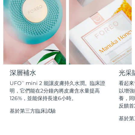
Professional IPL hair removal device
Microcurrent body toning
All hair treatments
All FAQ™ skincare
德國
預計送達日期
8/10/26
FAQ™產品
FAQ™產品
痘肌護理
眼部護理
直布羅陀
PEACH™ 2
LUNA™ 4 body
預計送達日期
8/14/26
FAQ™ products
All anti-aging treatments
All LED treatments
ESPADA™ 2 plus
BEAR™ 2 eyes & lips
IPL hair removal
Massaging body brush
All toning treatments
希臘
預計送達日期
8/10/26
Recurring acne LED therapy
Microcurrent line smoothing device
中國香港特別行政區
預計送達日期
8/11/26
PEACH™ 2 go
SUPERCHARGED™ serum
護發
毛孔護理
ESPADA™ 2
IRIS™ 2
Travel-friendly IPL hair removal
Firming body serum
匈牙利
LUNA™ 4 hair
預計送達日期
8/10/26
KIWI™ derma
Acne treatment device
Rejuvenating eye massager
NEW
深層補水
光采
2-in-1 LED scalp massager
Diamond microdermabrasion .
冰島
預計送達日期
8/11/26
UFO
mini 2 能讓皮膚持久水潤。臨床證
看起來
PEACH™ Cooling Prep Gel
TM
ESPADA™ Blemish Solution
眼部護膚
明，它們能在2分鐘內將皮膚含水量提高
以增強
牙齒美白
Cooling IPL hair removal gel
印尼
預計送達日期
8/8/26
FLIP™ play advanced
KIWI™
126%，並能保持長達6小時。
養，同
Concentrated acne gel
Advanced eye care treatment
issa™ Teeth Whitening Set
LED light hairbrush
Blackhead remover
反饋首
愛爾蘭
預計送達日期
8/10/26
更多的
Dual LED + sonic device & 18% PAP gel
基於第三方臨床試驗
基於第
ESPADA™ 設備
眼部護理設備
曼島
預計送達日期
8/12/26
LUNA™ Dual-Peptide Scalp
KIWI™ 皮肤护理
All acne treatment devices
All revitalizing eye massagers
Serum
issa™ Teeth Whitening Gel