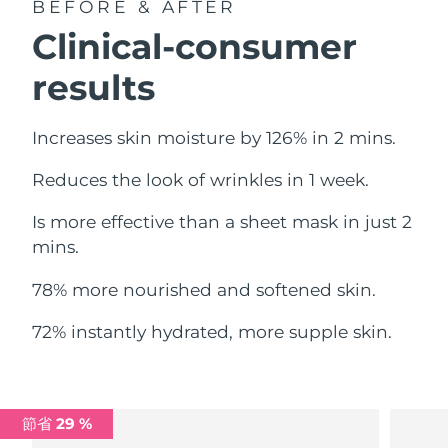
BEFORE & AFTER
中國澳門特別行政區
預計送達日期
8/12/26
Clinical-consumer
馬來西亞
預計送達日期
8/13/26
results
馬爾他
預計送達日期
8/10/26
Increases skin moisture by 126% in 2 mins.
墨西哥
預計送達日期
8/14/26
Reduces the look of wrinkles in 1 week.
摩納哥
預計送達日期
8/11/26
Is more effective than a sheet mask in just 2
mins.
荷蘭
預計送達日期
8/10/26
78% more nourished and softened skin.
紐西蘭
預計送達日期
8/10/26
72% instantly hydrated, more supple skin.
挪威
預計送達日期
8/10/26
阿曼
預計送達日期
8/13/26
節省 29 %
菲律賓
預計送達日期
8/13/26