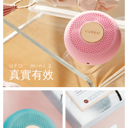
FAQ™ 101
FAQ™ 201
中國
LUNA™ 4 mini
面部提拉護理
預計送達日期
8/10/26
NEW
issa™ 4 smile
UFO™ 3 mini
Clinical anti-aging
LED mask
For young skin, T-zone
Premium anti-aging skincare
哥倫比亞
預計送達日期
8/14/26
Hybrid silicone sonic toothbrush
Red light therapy device for young skin
生髮
肌膚年輕化
克羅埃西亞
預計送達日期
8/10/26
FAQ™ 102
FAQ™ 202
LUNA™ 4 go
BEAR™ 設備
FAQ™ 301
FAQ™ 501
issa™ 4 baby
UFO™ 3 go
Advanced clinical anti-aging
LED mask
For travel or gym bag
All premium facelift devices
NEW
賽普勒斯
預計送達日期
8/11/26
LED hair strengthening scalp massager
Full-Spectrum Red Light Therapy
For ages 0-3
Portable red light therapy
捷克
預計送達日期
8/10/26
FAQ™ 103
FAQ™ 211
LUNA™護膚
保健品
FAQ™ Scalp Serum
FAQ™ 502
UFO
mini 2
issa™ Teeth Whitening Set
面膜
TM
Luxurious clinical anti-aging set
Anti-aging neck & décolleté LED mask
Premium cleansers & balm
丹麥
預計送達日期
8/10/26
真實有效
Scalp recovery probiotic serum
Full-Spectrum Red Light Therapy
Dual LED + sonic device & 18% PAP gel
Rejuvenation & hydration
專業治療
愛沙尼亞
預計送達日期
8/10/26
FAQ™ P1 Primer
FAQ™ 221
LUNA™ 設備
FAQ™護膚品
ISSA™ 設備
UFO™ 設備
Manuka honey primer
Anti-aging LED hand mask
芬蘭
FAQ™ Red Light Serum
預計送達日期
8/10/26
All facial cleansing devices
All FAQ™ skincare
All silicone sonic toothbrushes
All deep facial hydration devices
法國
預計送達日期
8/10/26
脫毛
身體護理
FAQ™護膚品
FAQ™護膚品
PEACH™ 2 Pro Max
BEAR™ 2 body
FAQ™產品
FAQ™ skincare
法屬玻里尼西亞
預計送達日期
8/14/26
All FAQ™ skincare
All FAQ™ skincare