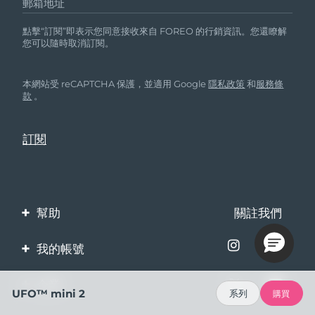
郵箱地址
點擊“訂閱”即表示您同意接收來自 FOREO 的行銷資訊。您還瞭解
您可以隨時取消訂閱。
本網站受 reCAPTCHA 保護，並適用 Google
隱私政策
和
服務條
款
。
幫助
關註我們
聯繫我們
我的帳號
訂單與運輸
產品註冊
企業
UFO™ mini 2
系列
購買
保修與退換貨
客服支持
關於FOREO