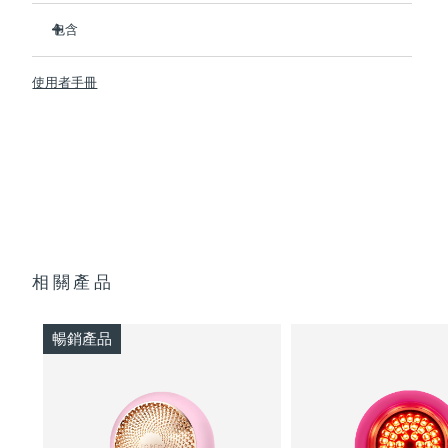
經臨床證明，可在2分鐘內提升肌膚含水量126%，並在1周內減
斯洛伐克
預計送達日期
8/10/26
少皺紋。
包含
擁有包含紅光在內的8種全光譜LED彩光，可促進膠原蛋白生
UFO ™ 3 mini
斯洛維尼亞
預計送達日期
8/10/26
成，令肌膚更緊致、更光滑。
使用者手冊
7 x Make My Day Mask and 7 x Call It a Night Mask
熱能打開毛孔，T-Sonic™ 聲波按摩將面膜成分推入皮膚深
南非
層。
USB 充电线
預計送達日期
8/18/26
抗菌矽膠材質比尼龍材質潔凈35倍，且防水，可隨時隨地安全
快速操作指南
使用。
南韓
預計送達日期
8/12/26
基本操作手册
無需手機即可操控，提供8種手動模式，或同步APP內22種定
2年質保 (西班牙、葡萄牙、瑞典：3年質保)
制護理方案。
西班牙
預計送達日期
8/10/26
單次USB充電即可使用120分鐘——壹次充電即可滿足長達數
月的日常護理需求。
瑞典
預計送達日期
8/10/26
相關產品
瑞士
預計送達日期
8/10/26
暢銷產品
台灣
預計送達日期
8/15/26
泰國
預計送達日期
8/14/26
土耳其
預計送達日期
8/11/26