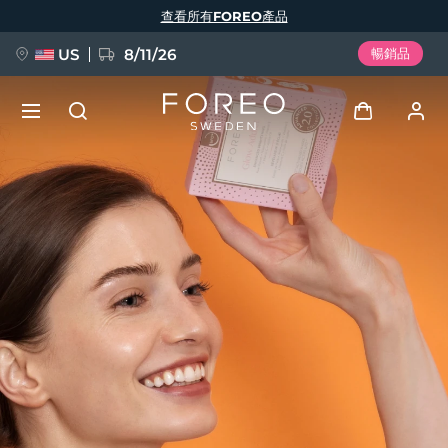
移
查看所有FOREO產品
至
主
內
容
US
8/11/26
暢銷品
新品
登入
語言
BREAKING NEWS
用戶信息
English
Deutsch
Español
我的設備
FAQ™ Pure Beauty-Tech Elixir
Français
Italiano
Português
我的訂單
Polski
Svenska
Русский
Türkçe
简体中文
繁體中文
我的地址
issa™ Teeth Whitening Set
我的訂閱