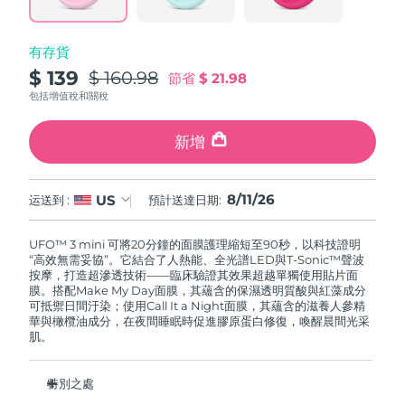
波蘭
預計送達日期
8/11/26
有存貨
$ 139
$ 160.98
節省
$ 21.98
葡萄牙
預計送達日期
8/10/26
包括增值稅和關稅
波多黎各
預計送達日期
8/12/26
新增
卡達
預計送達日期
8/11/26
8/11/26
US
运送到 :
預計送達日期:
留尼旺
預計送達日期
8/15/26
UFO™ 3 mini 可將20分鐘的面膜護理縮短至90秒，以科技證明
羅馬尼亞
預計送達日期
8/10/26
“高效無需妥協”。它結合了人熱能、全光譜LED與T-Sonic™聲波
按摩，打造超滲透技術——臨床驗證其效果超越單獨使用貼片面
膜。搭配Make My Day面膜，其蘊含的保濕透明質酸與紅藻成分
俄羅斯
預計送達日期
8/18/26
可抵禦日間汙染；使用Call It a Night面膜，其蘊含的滋養人參精
華與橄欖油成分，在夜間睡眠時促進膠原蛋白修復，喚醒晨間光采
肌。
沙烏地阿拉伯
預計送達日期
8/11/26
新加坡
預計送達日期
8/12/26
特別之處