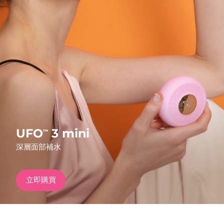
發貨國家
美國
預計送達日期
8/11/26
FAQ™ Dual LED Panel
英國
預計送達日期
8/10/26
熱門產品
西班牙
預計送達日期
8/10/26
澳洲
預計送達日期
8/13/26
法國
預計送達日期
8/10/26
UFO
3 mini
™
特別優惠
暢銷產品
深層面部補水
德國
預計送達日期
8/10/26
加拿大
預計送達日期
8/14/26
立即購買
紅光療法
澳洲
預計送達日期
8/13/26