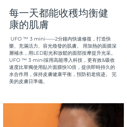
瑞典美膚護理
奧地利
預計送達日期
8/10/26
每一天都能收穫均衡健
康的肌膚
巴林
預計送達日期
8/11/26
面部清潔
緊致提拉
比利時
預計送達日期
8/10/26
UFO ™ 3 mini——2分鐘內快速修復，打造快
LUNA™ 4 套裝
BEAR™ 2 套裝
樂、充滿活力、容光煥發的肌膚。 用加熱的面膜深
百慕達
預計送達日期
8/16/26
Anti-aging massage
Microcurrent toning
層補水，用LED彩光和放鬆的面部按摩提升光采。
UFO ™ 3 mini採用高能導入科技，更有效&吸收
波士尼亞與赫塞哥維納
預計送達日期
8/13/26
速度比單獨使用貼片面膜快10倍，提供即時持久的
補水保濕
口腔護理
LUNA™ 4 Plus
BEAR™ 2 go
水合作用，保持皮膚健康平衡，預防初老痕迹。 完
汶萊
預計送達日期
8/15/26
UFO™ 3 套裝
issa™ 4
Massage, LED heating
Microcurrent toning on-the-go
美的皮膚日準備。
FAQ™ 抗老護理
Deep facial hydration
Hybrid silicone sonic toothbrush
保加利亞
預計送達日期
8/10/26
NEW
LUNA™ 4 Men
BEAR™ 2 eyes & lips
加拿大
預計送達日期
8/14/26
UFO™ 3 LED
issa™ 4 plus
For men, anti-aging massage
Microcurrent line smoothing device
Near-infrared and red light therapy
Smart hybrid silicone sonic toothbrush
智利
預計送達日期
8/14/26
device
抗老
LED 護理