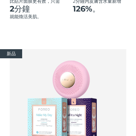
Advanced pore care essentials
以色列
比貼片面膜更有效，只需
2分鐘內皮膚含水量新增
預計送達日期
8/14/26
For healthy hair
18% PAP
2分鐘
126%。
護膚品
男士
義大利
預計送達日期
8/10/26
就能煥活美肌。
日本
預計送達日期
8/13/26
澤西島
預計送達日期
8/15/26
全部購買
新品
哈薩克
預計送達日期
8/12/26
FOREO APP
科威特
預計送達日期
8/10/26
關於我們
拉脫維亞
預計送達日期
8/10/26
黎巴嫩
預計送達日期
8/11/26
立陶宛
預計送達日期
8/10/26
盧森堡
預計送達日期
8/10/26