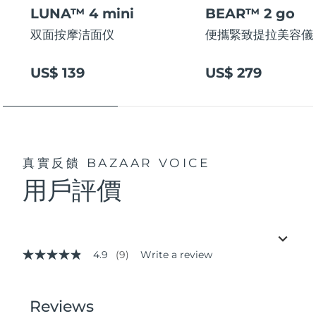
LUNA™ 4 mini
BEAR™ 2 go
双面按摩洁面仪
便攜緊致提拉美容儀
US$ 139
US$ 279
真實反饋
BAZAAR VOICE
用戶評價
4.9
(9)
Write a review
4.9
out
of
5
stars,
average