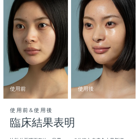
Professional IPL hair removal device
Microcurrent body toning
All hair treatments
All FAQ™ skincare
德國
預計送達日期
8/10/26
FAQ™產品
FAQ™產品
痘肌護理
眼部護理
直布羅陀
PEACH™ 2
LUNA™ 4 body
預計送達日期
8/14/26
FAQ™ products
All anti-aging treatments
All LED treatments
ESPADA™ 2 plus
BEAR™ 2 eyes & lips
IPL hair removal
Massaging body brush
All toning treatments
希臘
預計送達日期
8/10/26
Recurring acne LED therapy
Microcurrent line smoothing device
中國香港特別行政區
預計送達日期
8/11/26
PEACH™ 2 go
SUPERCHARGED™ serum
護發
毛孔護理
ESPADA™ 2
IRIS™ 2
Travel-friendly IPL hair removal
Firming body serum
匈牙利
LUNA™ 4 hair
預計送達日期
8/10/26
KIWI™ derma
Acne treatment device
Rejuvenating eye massager
NEW
2-in-1 LED scalp massager
Diamond microdermabrasion .
冰島
預計送達日期
8/11/26
PEACH™ Cooling Prep Gel
使用前
使用後
ESPADA™ Blemish Solution
眼部護膚
牙齒美白
Cooling IPL hair removal gel
印尼
預計送達日期
8/8/26
FLIP™ play advanced
KIWI™
Concentrated acne gel
Advanced eye care treatment
issa™ Teeth Whitening Set
LED light hairbrush
Blackhead remover
使用前&使用後
愛爾蘭
預計送達日期
8/10/26
更多的
Dual LED + sonic device & 18% PAP gel
臨床結果表明
ESPADA™ 設備
眼部護理設備
曼島
預計送達日期
8/12/26
LUNA™ Dual-Peptide Scalp
KIWI™ 皮肤护理
All acne treatment devices
All revitalizing eye massagers
Serum
issa™ Teeth Whitening Gel