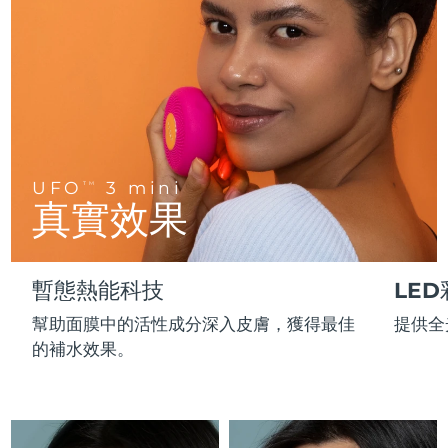
FAQ™ 101
FAQ™ 201
中國
LUNA™ 4 mini
面部提拉護理
預計送達日期
8/10/26
NEW
issa™ 4 smile
UFO™ 3 mini
Clinical anti-aging
LED mask
For young skin, T-zone
Premium anti-aging skincare
哥倫比亞
預計送達日期
8/14/26
Hybrid silicone sonic toothbrush
Red light therapy device for young skin
生髮
肌膚年輕化
克羅埃西亞
預計送達日期
8/10/26
FAQ™ 102
FAQ™ 202
LUNA™ 4 go
BEAR™ 設備
FAQ™ 301
FAQ™ 501
issa™ 4 baby
UFO™ 3 go
Advanced clinical anti-aging
LED mask
For travel or gym bag
All premium facelift devices
NEW
賽普勒斯
預計送達日期
8/11/26
LED hair strengthening scalp massager
Full-Spectrum Red Light Therapy
For ages 0-3
Portable red light therapy
UFO
3 mini
TM
捷克
預計送達日期
8/10/26
真實效果
FAQ™ 103
FAQ™ 211
LUNA™護膚
保健品
FAQ™ Scalp Serum
FAQ™ 502
issa™ Teeth Whitening Set
面膜
Luxurious clinical anti-aging set
Anti-aging neck & décolleté LED mask
Premium cleansers & balm
丹麥
預計送達日期
8/10/26
Scalp recovery probiotic serum
Full-Spectrum Red Light Therapy
Dual LED + sonic device & 18% PAP gel
Rejuvenation & hydration
專業治療
暫態熱能科技
LE
愛沙尼亞
預計送達日期
8/10/26
FAQ™ P1 Primer
FAQ™ 221
LUNA™ 設備
幫助面膜中的活性成分深入皮膚，獲得最佳
提供全
FAQ™護膚品
ISSA™ 設備
UFO™ 設備
Manuka honey primer
Anti-aging LED hand mask
芬蘭
FAQ™ Red Light Serum
預計送達日期
8/10/26
All facial cleansing devices
的補水效果。
All FAQ™ skincare
All silicone sonic toothbrushes
All deep facial hydration devices
法國
預計送達日期
8/10/26
脫毛
身體護理
FAQ™護膚品
FAQ™護膚品
PEACH™ 2 Pro Max
BEAR™ 2 body
FAQ™產品
FAQ™ skincare
法屬玻里尼西亞
預計送達日期
8/14/26
All FAQ™ skincare
All FAQ™ skincare