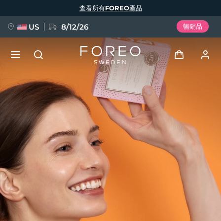
移
查看所有FOREO產品
至
主
內
容
US
8/12/26
暢銷品
新品
登入
語言
BREAKING NEWS
用戶信息
English
Deutsch
Español
我的設備
FAQ™ Pure Beauty-Tech Elixir
Français
Italiano
Português
我的訂單
Polski
Svenska
Русский
Türkçe
简体中文
繁體中文
我的地址
issa™ Teeth Whitening Set
我的訂閱