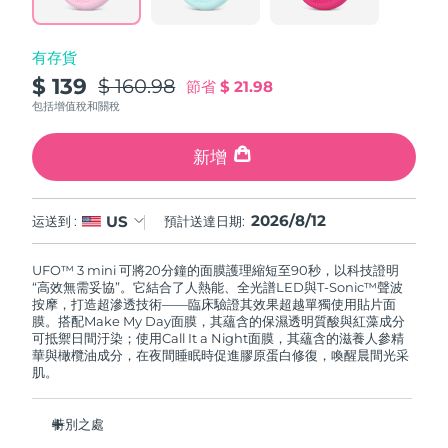
波蘭
預計送達日期
8/12/26
有存貨
$ 139
$ 160.98
節省
$ 21.98
葡萄牙
預計送達日期
8/11/26
包括增值稅和關稅
波多黎各
預計送達日期
8/13/26
新增
卡達
預計送達日期
8/12/26
2026/8/12
US
运送到 :
預計送達日期:
留尼旺
預計送達日期
8/16/26
UFO™ 3 mini 可將20分鐘的面膜護理縮短至90秒，以科技證明
羅馬尼亞
預計送達日期
8/11/26
“高效無需妥協”。它結合了人熱能、全光譜LED與T-Sonic™聲波
按摩，打造超滲透技術——臨床驗證其效果超越單獨使用貼片面
膜。搭配Make My Day面膜，其蘊含的保濕透明質酸與紅藻成分
俄羅斯
預計送達日期
8/19/26
可抵禦日間汙染；使用Call It a Night面膜，其蘊含的滋養人參精
華與橄欖油成分，在夜間睡眠時促進膠原蛋白修復，喚醒晨間光采
肌。
沙烏地阿拉伯
預計送達日期
8/12/26
新加坡
預計送達日期
8/13/26
特別之處