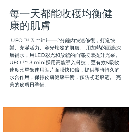
瑞典美膚護理
奧地利
預計送達日期
8/11/26
每一天都能收穫均衡健
康的肌膚
巴林
預計送達日期
8/12/26
面部清潔
緊致提拉
比利時
預計送達日期
8/11/26
UFO ™ 3 mini——2分鐘內快速修復，打造快
LUNA™ 4 套裝
BEAR™ 2 套裝
樂、充滿活力、容光煥發的肌膚。 用加熱的面膜深
百慕達
預計送達日期
8/17/26
Anti-aging massage
Microcurrent toning
層補水，用LED彩光和放鬆的面部按摩提升光采。
UFO ™ 3 mini採用高能導入科技，更有效&吸收
波士尼亞與赫塞哥維納
預計送達日期
8/14/26
速度比單獨使用貼片面膜快10倍，提供即時持久的
補水保濕
口腔護理
LUNA™ 4 Plus
BEAR™ 2 go
水合作用，保持皮膚健康平衡，預防初老痕迹。 完
汶萊
預計送達日期
8/16/26
UFO™ 3 套裝
issa™ 4
Massage, LED heating
Microcurrent toning on-the-go
美的皮膚日準備。
FAQ™ 抗老護理
Deep facial hydration
Hybrid silicone sonic toothbrush
保加利亞
預計送達日期
8/11/26
NEW
LUNA™ 4 Men
BEAR™ 2 eyes & lips
加拿大
預計送達日期
8/15/26
UFO™ 3 LED
issa™ 4 plus
For men, anti-aging massage
Microcurrent line smoothing device
Near-infrared and red light therapy
Smart hybrid silicone sonic toothbrush
智利
預計送達日期
8/15/26
device
抗老
LED 護理