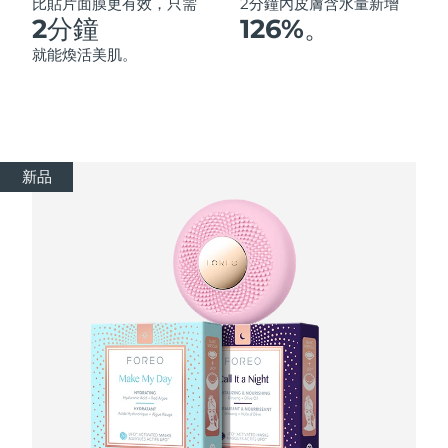
Advanced pore care essentials
以色列
比貼片面膜更有效，只需
2分鐘內皮膚含水量新增
預計送達日期
8/15/26
For healthy hair
18% PAP
2分鐘
126%。
護膚品
男士
義大利
預計送達日期
8/11/26
就能煥活美肌。
日本
預計送達日期
8/14/26
澤西島
預計送達日期
8/16/26
全部購買
新品
哈薩克
預計送達日期
8/13/26
FOREO APP
科威特
預計送達日期
8/11/26
關於我們
拉脫維亞
預計送達日期
8/11/26
黎巴嫩
預計送達日期
8/12/26
立陶宛
預計送達日期
8/11/26
盧森堡
預計送達日期
8/11/26