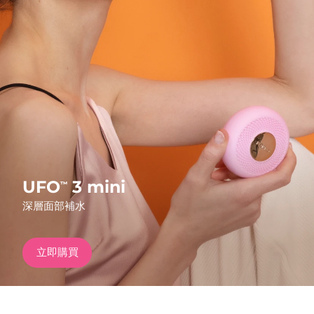
發貨國家
美國
預計送達日期
8/12/26
FAQ™ Dual LED Panel
英國
預計送達日期
8/11/26
熱門產品
西班牙
預計送達日期
8/11/26
澳洲
預計送達日期
8/14/26
法國
預計送達日期
8/11/26
UFO
3 mini
™
特別優惠
暢銷產品
深層面部補水
德國
預計送達日期
8/11/26
加拿大
預計送達日期
8/15/26
立即購買
紅光療法
澳洲
預計送達日期
8/14/26