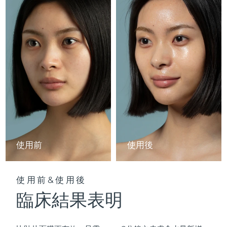
Professional IPL hair removal device
Microcurrent body toning
All hair treatments
All FAQ™ skincare
德國
預計送達日期
8/11/26
FAQ™產品
FAQ™產品
痘肌護理
眼部護理
直布羅陀
PEACH™ 2
LUNA™ 4 body
預計送達日期
8/15/26
FAQ™ products
All anti-aging treatments
All LED treatments
ESPADA™ 2 plus
BEAR™ 2 eyes & lips
IPL hair removal
Massaging body brush
All toning treatments
希臘
預計送達日期
8/11/26
Recurring acne LED therapy
Microcurrent line smoothing device
中國香港特別行政區
預計送達日期
8/12/26
PEACH™ 2 go
SUPERCHARGED™ serum
護發
毛孔護理
ESPADA™ 2
IRIS™ 2
Travel-friendly IPL hair removal
Firming body serum
匈牙利
LUNA™ 4 hair
預計送達日期
8/11/26
KIWI™ derma
Acne treatment device
Rejuvenating eye massager
NEW
2-in-1 LED scalp massager
Diamond microdermabrasion .
冰島
預計送達日期
8/12/26
PEACH™ Cooling Prep Gel
使用前
使用後
ESPADA™ Blemish Solution
眼部護膚
牙齒美白
Cooling IPL hair removal gel
印尼
預計送達日期
8/9/26
FLIP™ play advanced
KIWI™
Concentrated acne gel
Advanced eye care treatment
issa™ Teeth Whitening Set
LED light hairbrush
Blackhead remover
使用前&使用後
愛爾蘭
預計送達日期
8/11/26
更多的
Dual LED + sonic device & 18% PAP gel
臨床結果表明
ESPADA™ 設備
眼部護理設備
曼島
預計送達日期
8/13/26
LUNA™ Dual-Peptide Scalp
KIWI™ 皮肤护理
All acne treatment devices
All revitalizing eye massagers
Serum
issa™ Teeth Whitening Gel