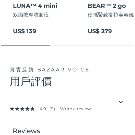
LUNA™ 4 mini
BEAR™ 2 go
双面按摩洁面仪
便攜緊致提拉美容儀
US$ 139
US$ 279
真實反饋
BAZAAR VOICE
用戶評價
4.9
(9)
Write a review
4.9
out
of
5
stars,
average