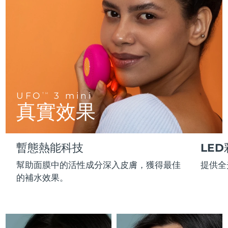
FAQ™ 101
FAQ™ 201
中國
LUNA™ 4 mini
面部提拉護理
預計送達日期
8/11/26
NEW
issa™ 4 smile
UFO™ 3 mini
Clinical anti-aging
LED mask
For young skin, T-zone
Premium anti-aging skincare
哥倫比亞
預計送達日期
8/15/26
Hybrid silicone sonic toothbrush
Red light therapy device for young skin
生髮
肌膚年輕化
克羅埃西亞
預計送達日期
8/11/26
FAQ™ 102
FAQ™ 202
LUNA™ 4 go
BEAR™ 設備
FAQ™ 301
FAQ™ 501
issa™ 4 baby
UFO™ 3 go
Advanced clinical anti-aging
LED mask
For travel or gym bag
All premium facelift devices
NEW
賽普勒斯
預計送達日期
8/12/26
LED hair strengthening scalp massager
Full-Spectrum Red Light Therapy
For ages 0-3
Portable red light therapy
UFO
3 mini
TM
捷克
預計送達日期
8/11/26
真實效果
FAQ™ 103
FAQ™ 211
LUNA™護膚
保健品
FAQ™ Scalp Serum
FAQ™ 502
issa™ Teeth Whitening Set
面膜
Luxurious clinical anti-aging set
Anti-aging neck & décolleté LED mask
Premium cleansers & balm
丹麥
預計送達日期
8/11/26
Scalp recovery probiotic serum
Full-Spectrum Red Light Therapy
Dual LED + sonic device & 18% PAP gel
Rejuvenation & hydration
專業治療
暫態熱能科技
LE
愛沙尼亞
預計送達日期
8/11/26
FAQ™ P1 Primer
FAQ™ 221
LUNA™ 設備
幫助面膜中的活性成分深入皮膚，獲得最佳
提供全
FAQ™護膚品
ISSA™ 設備
UFO™ 設備
Manuka honey primer
Anti-aging LED hand mask
芬蘭
FAQ™ Red Light Serum
預計送達日期
8/11/26
All facial cleansing devices
的補水效果。
All FAQ™ skincare
All silicone sonic toothbrushes
All deep facial hydration devices
法國
預計送達日期
8/11/26
脫毛
身體護理
FAQ™護膚品
FAQ™護膚品
PEACH™ 2 Pro Max
BEAR™ 2 body
FAQ™產品
FAQ™ skincare
法屬玻里尼西亞
預計送達日期
8/15/26
All FAQ™ skincare
All FAQ™ skincare