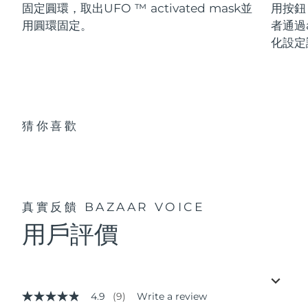
固定圓環，取出UFO ™ activated mask並
用按鈕
用圓環固定。
者通過a
化設定
猜你喜歡
真實反饋
BAZAAR VOICE
用戶評價
4.9
(9)
Write a review
4.9