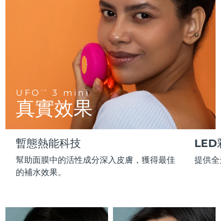
FAQ™ 101
FAQ™ 201
中國
LUNA™ 4 mini
面部提拉護理
預計送達日期
8/10/26
NEW
issa™ 4 smile
UFO™ 3 mini
Clinical anti-aging
LED mask
For young skin, T-zone
Premium anti-aging skincare
哥倫比亞
預計送達日期
8/14/26
Hybrid silicone sonic toothbrush
Red light therapy device for young skin
生髮
肌膚年輕化
克羅埃西亞
預計送達日期
8/10/26
FAQ™ 102
FAQ™ 202
LUNA™ 4 go
BEAR™ 設備
FAQ™ 301
FAQ™ 501
issa™ 4 baby
UFO™ 3 go
Advanced clinical anti-aging
LED mask
For travel or gym bag
All premium facelift devices
NEW
賽普勒斯
預計送達日期
8/11/26
LED hair strengthening scalp massager
Full-Spectrum Red Light Therapy
For ages 0-3
Portable red light therapy
UFO
3 mini
TM
捷克
預計送達日期
8/10/26
真實效果
FAQ™ 103
FAQ™ 211
LUNA™護膚
保健品
FAQ™ Scalp Serum
FAQ™ 502
issa™ Teeth Whitening Set
面膜
Luxurious clinical anti-aging set
Anti-aging neck & décolleté LED mask
Premium cleansers & balm
丹麥
預計送達日期
8/10/26
Scalp recovery probiotic serum
Full-Spectrum Red Light Therapy
Dual LED + sonic device & 18% PAP gel
Rejuvenation & hydration
專業治療
暫態熱能科技
LE
愛沙尼亞
預計送達日期
8/10/26
FAQ™ P1 Primer
FAQ™ 221
LUNA™ 設備
幫助面膜中的活性成分深入皮膚，獲得最佳
提供全
FAQ™護膚品
ISSA™ 設備
UFO™ 設備
Manuka honey primer
Anti-aging LED hand mask
芬蘭
FAQ™ Red Light Serum
預計送達日期
8/10/26
All facial cleansing devices
的補水效果。
All FAQ™ skincare
All silicone sonic toothbrushes
All deep facial hydration devices
法國
預計送達日期
8/10/26
脫毛
身體護理
FAQ™護膚品
FAQ™護膚品
PEACH™ 2 Pro Max
BEAR™ 2 body
FAQ™產品
FAQ™ skincare
法屬玻里尼西亞
預計送達日期
8/14/26
All FAQ™ skincare
All FAQ™ skincare