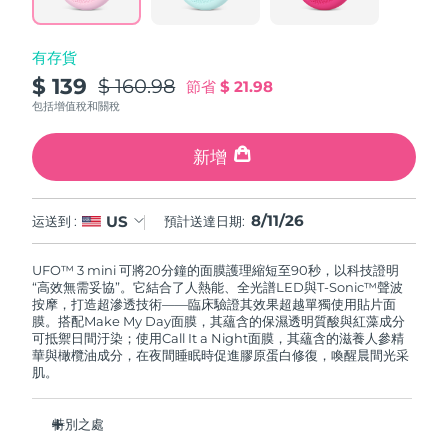
波蘭
預計送達日期
8/11/26
有存貨
$ 139
$ 160.98
節省
$ 21.98
葡萄牙
預計送達日期
8/10/26
包括增值稅和關稅
波多黎各
預計送達日期
8/12/26
新增
卡達
預計送達日期
8/11/26
8/11/26
US
运送到 :
預計送達日期:
留尼旺
預計送達日期
8/15/26
UFO™ 3 mini 可將20分鐘的面膜護理縮短至90秒，以科技證明
羅馬尼亞
預計送達日期
8/10/26
“高效無需妥協”。它結合了人熱能、全光譜LED與T-Sonic™聲波
按摩，打造超滲透技術——臨床驗證其效果超越單獨使用貼片面
膜。搭配Make My Day面膜，其蘊含的保濕透明質酸與紅藻成分
俄羅斯
預計送達日期
8/18/26
可抵禦日間汙染；使用Call It a Night面膜，其蘊含的滋養人參精
華與橄欖油成分，在夜間睡眠時促進膠原蛋白修復，喚醒晨間光采
肌。
沙烏地阿拉伯
預計送達日期
8/11/26
新加坡
預計送達日期
8/12/26
特別之處