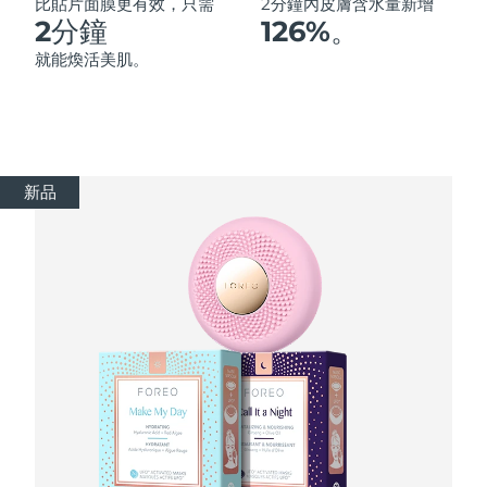
Advanced pore care essentials
以色列
比貼片面膜更有效，只需
2分鐘內皮膚含水量新增
預計送達日期
8/14/26
For healthy hair
18% PAP
2分鐘
126%。
護膚品
男士
義大利
預計送達日期
8/10/26
就能煥活美肌。
日本
預計送達日期
8/13/26
澤西島
預計送達日期
8/15/26
全部購買
新品
哈薩克
預計送達日期
8/12/26
FOREO APP
科威特
預計送達日期
8/10/26
關於我們
拉脫維亞
預計送達日期
8/10/26
黎巴嫩
預計送達日期
8/11/26
立陶宛
預計送達日期
8/10/26
盧森堡
預計送達日期
8/10/26