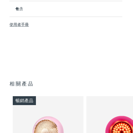
經臨床證明，可在2分鐘內提升肌膚含水量126%，並在1周內減
斯洛伐克
預計送達日期
8/10/26
少皺紋。
包含
擁有包含紅光在內的8種全光譜LED彩光，可促進膠原蛋白生
UFO ™ 3 mini
斯洛維尼亞
預計送達日期
8/10/26
成，令肌膚更緊致、更光滑。
使用者手冊
7 x Make My Day Mask and 7 x Call It a Night Mask
熱能打開毛孔，T-Sonic™ 聲波按摩將面膜成分推入皮膚深
南非
層。
USB 充电线
預計送達日期
8/18/26
抗菌矽膠材質比尼龍材質潔凈35倍，且防水，可隨時隨地安全
快速操作指南
使用。
南韓
預計送達日期
8/12/26
基本操作手册
無需手機即可操控，提供8種手動模式，或同步APP內22種定
2年質保 (西班牙、葡萄牙、瑞典：3年質保)
制護理方案。
西班牙
預計送達日期
8/10/26
單次USB充電即可使用120分鐘——壹次充電即可滿足長達數
月的日常護理需求。
瑞典
預計送達日期
8/10/26
相關產品
瑞士
預計送達日期
8/10/26
暢銷產品
台灣
預計送達日期
8/15/26
泰國
預計送達日期
8/14/26
土耳其
預計送達日期
8/11/26