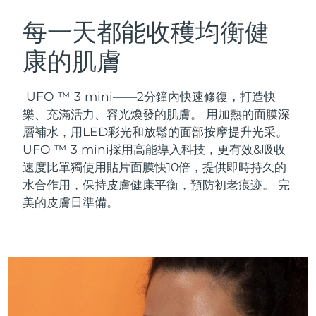
瑞典美膚護理
奧地利
預計送達日期
8/10/26
每一天都能收穫均衡健
康的肌膚
巴林
預計送達日期
8/11/26
面部清潔
緊致提拉
比利時
預計送達日期
8/10/26
UFO ™ 3 mini——2分鐘內快速修復，打造快
LUNA™ 4 套裝
BEAR™ 2 套裝
樂、充滿活力、容光煥發的肌膚。 用加熱的面膜深
百慕達
預計送達日期
8/16/26
Anti-aging massage
Microcurrent toning
層補水，用LED彩光和放鬆的面部按摩提升光采。
UFO ™ 3 mini採用高能導入科技，更有效&吸收
波士尼亞與赫塞哥維納
預計送達日期
8/13/26
速度比單獨使用貼片面膜快10倍，提供即時持久的
補水保濕
口腔護理
LUNA™ 4 Plus
BEAR™ 2 go
水合作用，保持皮膚健康平衡，預防初老痕迹。 完
汶萊
預計送達日期
8/15/26
UFO™ 3 套裝
issa™ 4
Massage, LED heating
Microcurrent toning on-the-go
美的皮膚日準備。
FAQ™ 抗老護理
Deep facial hydration
Hybrid silicone sonic toothbrush
保加利亞
預計送達日期
8/10/26
NEW
LUNA™ 4 Men
BEAR™ 2 eyes & lips
加拿大
預計送達日期
8/14/26
UFO™ 3 LED
issa™ 4 plus
For men, anti-aging massage
Microcurrent line smoothing device
Near-infrared and red light therapy
Smart hybrid silicone sonic toothbrush
智利
預計送達日期
8/14/26
device
抗老
LED 護理