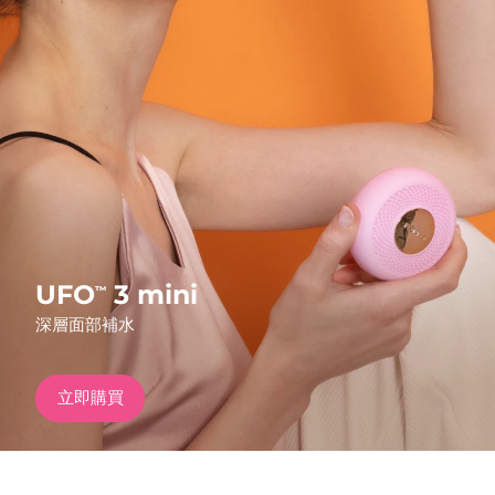
發貨國家
美國
預計送達日期
8/11/26
FAQ™ Dual LED Panel
英國
預計送達日期
8/10/26
熱門產品
西班牙
預計送達日期
8/10/26
澳洲
預計送達日期
8/13/26
法國
預計送達日期
8/10/26
UFO
3 mini
™
特別優惠
暢銷產品
深層面部補水
德國
預計送達日期
8/10/26
加拿大
預計送達日期
8/14/26
立即購買
紅光療法
澳洲
預計送達日期
8/13/26