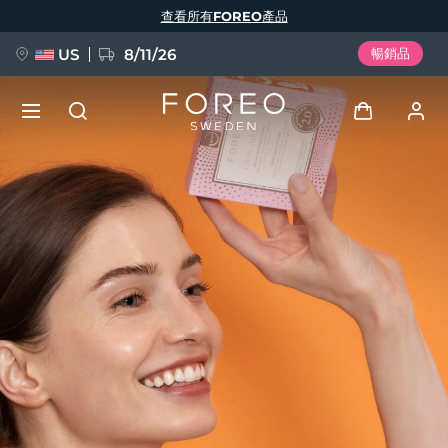
移
查看所有FOREO產品
至
主
內
容
US
8/11/26
暢銷品
新品
登入
語言
BREAKING NEWS
用戶信息
English
Deutsch
Español
我的設備
FAQ™ Pure Beauty-Tech Elixir
Français
Italiano
Português
我的訂單
Polski
Svenska
Русский
Türkçe
简体中文
繁體中文
我的地址
issa™ Teeth Whitening Set
我的訂閱