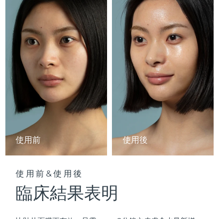
Professional IPL hair removal device
Microcurrent body toning
All hair treatments
All FAQ™ skincare
德國
預計送達日期
8/10/26
FAQ™產品
FAQ™產品
痘肌護理
眼部護理
直布羅陀
PEACH™ 2
LUNA™ 4 body
預計送達日期
8/14/26
FAQ™ products
All anti-aging treatments
All LED treatments
ESPADA™ 2 plus
BEAR™ 2 eyes & lips
IPL hair removal
Massaging body brush
All toning treatments
希臘
預計送達日期
8/10/26
Recurring acne LED therapy
Microcurrent line smoothing device
中國香港特別行政區
預計送達日期
8/11/26
PEACH™ 2 go
SUPERCHARGED™ serum
護發
毛孔護理
ESPADA™ 2
IRIS™ 2
Travel-friendly IPL hair removal
Firming body serum
匈牙利
LUNA™ 4 hair
預計送達日期
8/10/26
KIWI™ derma
Acne treatment device
Rejuvenating eye massager
NEW
2-in-1 LED scalp massager
Diamond microdermabrasion .
冰島
預計送達日期
8/11/26
PEACH™ Cooling Prep Gel
使用前
使用後
ESPADA™ Blemish Solution
眼部護膚
牙齒美白
Cooling IPL hair removal gel
印尼
預計送達日期
8/8/26
FLIP™ play advanced
KIWI™
Concentrated acne gel
Advanced eye care treatment
issa™ Teeth Whitening Set
LED light hairbrush
Blackhead remover
使用前&使用後
愛爾蘭
預計送達日期
8/10/26
更多的
Dual LED + sonic device & 18% PAP gel
臨床結果表明
ESPADA™ 設備
眼部護理設備
曼島
預計送達日期
8/12/26
LUNA™ Dual-Peptide Scalp
KIWI™ 皮肤护理
All acne treatment devices
All revitalizing eye massagers
Serum
issa™ Teeth Whitening Gel