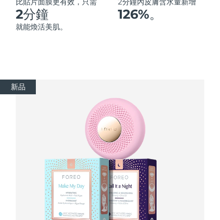
Advanced pore care essentials
以色列
比貼片面膜更有效，只需
2分鐘內皮膚含水量新增
預計送達日期
8/14/26
For healthy hair
18% PAP
2分鐘
126%。
護膚品
男士
義大利
預計送達日期
8/10/26
就能煥活美肌。
日本
預計送達日期
8/13/26
澤西島
預計送達日期
8/15/26
全部購買
新品
哈薩克
預計送達日期
8/12/26
FOREO APP
科威特
預計送達日期
8/10/26
關於我們
拉脫維亞
預計送達日期
8/10/26
黎巴嫩
預計送達日期
8/11/26
立陶宛
預計送達日期
8/10/26
盧森堡
預計送達日期
8/10/26