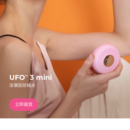
發貨國家
美國
預計送達日期
8/11/26
FAQ™ Dual LED Panel
英國
預計送達日期
8/10/26
熱門產品
西班牙
預計送達日期
8/10/26
澳洲
預計送達日期
8/13/26
法國
預計送達日期
8/10/26
UFO
3 mini
™
特別優惠
暢銷產品
深層面部補水
德國
預計送達日期
8/10/26
加拿大
預計送達日期
8/14/26
立即購買
紅光療法
澳洲
預計送達日期
8/13/26