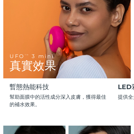
FAQ™ 101
FAQ™ 201
中國
LUNA™ 4 mini
面部提拉護理
預計送達日期
8/10/26
NEW
issa™ 4 smile
UFO™ 3 mini
Clinical anti-aging
LED mask
For young skin, T-zone
Premium anti-aging skincare
哥倫比亞
預計送達日期
8/14/26
Hybrid silicone sonic toothbrush
Red light therapy device for young skin
生髮
肌膚年輕化
克羅埃西亞
預計送達日期
8/10/26
FAQ™ 102
FAQ™ 202
LUNA™ 4 go
BEAR™ 設備
FAQ™ 301
FAQ™ 501
issa™ 4 baby
UFO™ 3 go
Advanced clinical anti-aging
LED mask
For travel or gym bag
All premium facelift devices
NEW
賽普勒斯
預計送達日期
8/11/26
LED hair strengthening scalp massager
Full-Spectrum Red Light Therapy
For ages 0-3
Portable red light therapy
UFO
3 mini
TM
捷克
預計送達日期
8/10/26
真實效果
FAQ™ 103
FAQ™ 211
LUNA™護膚
保健品
FAQ™ Scalp Serum
FAQ™ 502
issa™ Teeth Whitening Set
面膜
Luxurious clinical anti-aging set
Anti-aging neck & décolleté LED mask
Premium cleansers & balm
丹麥
預計送達日期
8/10/26
Scalp recovery probiotic serum
Full-Spectrum Red Light Therapy
Dual LED + sonic device & 18% PAP gel
Rejuvenation & hydration
專業治療
暫態熱能科技
LE
愛沙尼亞
預計送達日期
8/10/26
FAQ™ P1 Primer
FAQ™ 221
LUNA™ 設備
幫助面膜中的活性成分深入皮膚，獲得最佳
提供全
FAQ™護膚品
ISSA™ 設備
UFO™ 設備
Manuka honey primer
Anti-aging LED hand mask
芬蘭
FAQ™ Red Light Serum
預計送達日期
8/10/26
All facial cleansing devices
的補水效果。
All FAQ™ skincare
All silicone sonic toothbrushes
All deep facial hydration devices
法國
預計送達日期
8/10/26
脫毛
身體護理
FAQ™護膚品
FAQ™護膚品
PEACH™ 2 Pro Max
BEAR™ 2 body
FAQ™產品
FAQ™ skincare
法屬玻里尼西亞
預計送達日期
8/14/26
All FAQ™ skincare
All FAQ™ skincare