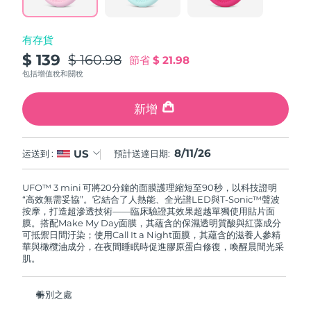
波蘭
預計送達日期
8/11/26
有存貨
$ 139
$ 160.98
節省
$ 21.98
葡萄牙
預計送達日期
8/10/26
包括增值稅和關稅
波多黎各
預計送達日期
8/12/26
新增
卡達
預計送達日期
8/11/26
8/11/26
US
运送到 :
預計送達日期:
留尼旺
預計送達日期
8/15/26
UFO™ 3 mini 可將20分鐘的面膜護理縮短至90秒，以科技證明
羅馬尼亞
預計送達日期
8/10/26
“高效無需妥協”。它結合了人熱能、全光譜LED與T-Sonic™聲波
按摩，打造超滲透技術——臨床驗證其效果超越單獨使用貼片面
膜。搭配Make My Day面膜，其蘊含的保濕透明質酸與紅藻成分
俄羅斯
預計送達日期
8/18/26
可抵禦日間汙染；使用Call It a Night面膜，其蘊含的滋養人參精
華與橄欖油成分，在夜間睡眠時促進膠原蛋白修復，喚醒晨間光采
肌。
沙烏地阿拉伯
預計送達日期
8/11/26
新加坡
預計送達日期
8/12/26
特別之處