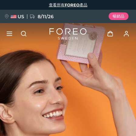
移
查看所有FOREO產品
至
主
內
容
US
8/11/26
暢銷品
新品
登入
語言
BREAKING NEWS
用戶信息
English
Deutsch
Español
我的設備
FAQ™ Pure Beauty-Tech Elixir
Français
Italiano
Português
我的訂單
Polski
Svenska
Русский
Türkçe
简体中文
繁體中文
我的地址
issa™ Teeth Whitening Set
我的訂閱