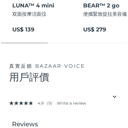
LUNA™ 4 mini
BEAR™ 2 go
双面按摩洁面仪
便攜緊致提拉美容儀
US$ 139
US$ 279
真實反饋
BAZAAR VOICE
用戶評價
4.9
(9)
Write a review
4.9
out
of
5
stars,
average