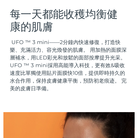
瑞典美膚護理
奧地利
預計送達日期
8/10/26
每一天都能收穫均衡健
康的肌膚
巴林
預計送達日期
8/11/26
面部清潔
緊致提拉
比利時
預計送達日期
8/10/26
UFO ™ 3 mini——2分鐘內快速修復，打造快
LUNA™ 4 套裝
BEAR™ 2 套裝
樂、充滿活力、容光煥發的肌膚。 用加熱的面膜深
百慕達
預計送達日期
8/16/26
Anti-aging massage
Microcurrent toning
層補水，用LED彩光和放鬆的面部按摩提升光采。
UFO ™ 3 mini採用高能導入科技，更有效&吸收
波士尼亞與赫塞哥維納
預計送達日期
8/13/26
速度比單獨使用貼片面膜快10倍，提供即時持久的
補水保濕
口腔護理
LUNA™ 4 Plus
BEAR™ 2 go
水合作用，保持皮膚健康平衡，預防初老痕迹。 完
汶萊
預計送達日期
8/15/26
UFO™ 3 套裝
issa™ 4
Massage, LED heating
Microcurrent toning on-the-go
美的皮膚日準備。
FAQ™ 抗老護理
Deep facial hydration
Hybrid silicone sonic toothbrush
保加利亞
預計送達日期
8/10/26
NEW
LUNA™ 4 Men
BEAR™ 2 eyes & lips
加拿大
預計送達日期
8/14/26
UFO™ 3 LED
issa™ 4 plus
For men, anti-aging massage
Microcurrent line smoothing device
Near-infrared and red light therapy
Smart hybrid silicone sonic toothbrush
智利
預計送達日期
8/14/26
device
抗老
LED 護理