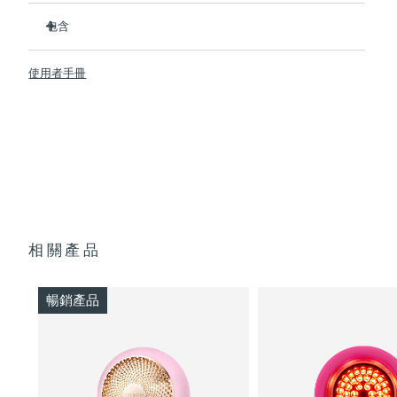
經臨床證明，可在2分鐘內提升肌膚含水量126%，並在1周內減
斯洛伐克
預計送達日期
8/10/26
少皺紋。
包含
擁有包含紅光在內的8種全光譜LED彩光，可促進膠原蛋白生
UFO ™ 3 mini
斯洛維尼亞
預計送達日期
8/10/26
成，令肌膚更緊致、更光滑。
使用者手冊
7 x Make My Day Mask and 7 x Call It a Night Mask
熱能打開毛孔，T-Sonic™ 聲波按摩將面膜成分推入皮膚深
南非
層。
USB 充电线
預計送達日期
8/18/26
抗菌矽膠材質比尼龍材質潔凈35倍，且防水，可隨時隨地安全
快速操作指南
使用。
南韓
預計送達日期
8/12/26
基本操作手册
無需手機即可操控，提供8種手動模式，或同步APP內22種定
2年質保 (西班牙、葡萄牙、瑞典：3年質保)
制護理方案。
西班牙
預計送達日期
8/10/26
單次USB充電即可使用120分鐘——壹次充電即可滿足長達數
月的日常護理需求。
瑞典
預計送達日期
8/10/26
相關產品
瑞士
預計送達日期
8/10/26
暢銷產品
台灣
預計送達日期
8/15/26
泰國
預計送達日期
8/14/26
土耳其
預計送達日期
8/11/26