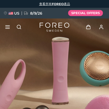
移
查看所有FOREO產品
至
主
內
容
US
8/9/26
SPECIAL OFFERS
新品
登入
語言
BREAKING NEWS
用戶信息
English
Deutsch
Español
我的設備
FAQ™ Pure Beauty-Tech Elixir
Français
Italiano
Português
我的訂單
Polski
Svenska
Русский
Türkçe
简体中文
繁體中文
我的地址
issa™ Teeth Whitening Set
我的訂閱