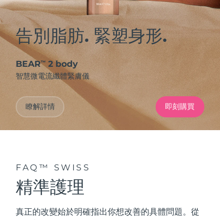
告別脂肪. 緊塑身形.
BEAR
2 body
™
智慧微電流纖體緊膚儀
瞭解詳情
即刻購買
FAQ™ SWISS
精準護理
真正的改變始於明確指出你想改善的具體問題。從