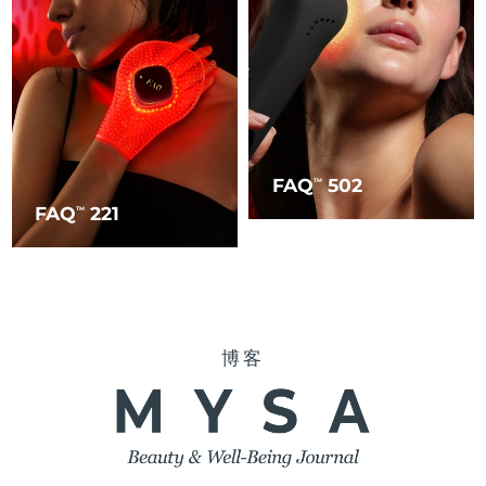
FAQ
502
TM
FAQ
221
TM
博客