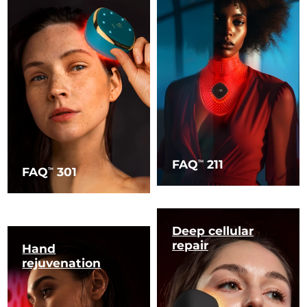
FAQ
211
TM
FAQ
301
TM
Deep cellular
repair
Hand
rejuvenation