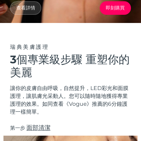
Advanced pore care essentials
以色列
預計送達日期
12/08/2026
For healthy hair
18% PAP
查看詳情
即刻購買
護膚品
男士
義大利
預計送達日期
08/08/2026
日本
預計送達日期
11/08/2026
澤西島
預計送達日期
13/08/2026
瑞典美膚護理
全部購買
3個專業級步驟 重塑你的
哈薩克
預計送達日期
10/08/2026
美麗
FOREO APP
科威特
預計送達日期
08/08/2026
關於我們
讓你的皮膚自由呼吸，自然提升，LED彩光和
面膜
拉脫維亞
預計送達日期
08/08/2026
護理，讓肌膚光采動人。您可以隨時隨地獲得專業
護理的效果。如同查看《Vogue》推薦的6分鐘護
黎巴嫩
預計送達日期
09/08/2026
理一樣簡單。
立陶宛
預計送達日期
08/08/2026
面部清潔
第一步
盧森堡
預計送達日期
08/08/2026