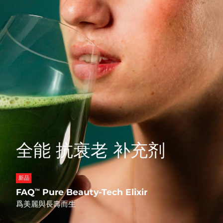
Professional IPL hair removal device
Microcurrent body toning
All hair treatments
All FAQ™ skincare
德國
預計送達日期
08/08/2026
FAQ™產品
FAQ™產品
痘肌護理
眼部護理
直布羅陀
PEACH™ 2
LUNA™ 4 body
預計送達日期
12/08/2026
FAQ™ products
All anti-aging treatments
All LED treatments
ESPADA™ 2 plus
BEAR™ 2 eyes & lips
IPL hair removal
Massaging body brush
All toning treatments
希臘
預計送達日期
08/08/2026
Recurring acne LED therapy
Microcurrent line smoothing device
中國香港特別行政區
預計送達日期
09/08/2026
PEACH™ 2 go
SUPERCHARGED™ serum
護發
毛孔護理
ESPADA™ 2
IRIS™ 2
Travel-friendly IPL hair removal
Firming body serum
匈牙利
LUNA™ 4 hair
預計送達日期
08/08/2026
KIWI™ derma
Acne treatment device
Rejuvenating eye massager
NEW
2-in-1 LED scalp massager
Diamond microdermabrasion .
冰島
預計送達日期
09/08/2026
PEACH™ Cooling Prep Gel
全能 抗衰老 补充剂
ESPADA™ Blemish Solution
眼部護膚
牙齒美白
Cooling IPL hair removal gel
印尼
預計送達日期
06/08/2026
FLIP™ play advanced
KIWI™
Concentrated acne gel
Advanced eye care treatment
issa™ Teeth Whitening Set
LED light hairbrush
Blackhead remover
愛爾蘭
預計送達日期
08/08/2026
新品
更多的
Dual LED + sonic device & 18% PAP gel
FAQ
Pure Beauty-Tech Elixir
™
ESPADA™ 設備
眼部護理設備
曼島
預計送達日期
10/08/2026
LUNA™ Dual-Peptide Scalp
爲美麗與長壽而生
KIWI™ 皮肤护理
All acne treatment devices
All revitalizing eye massagers
Serum
issa™ Teeth Whitening Gel