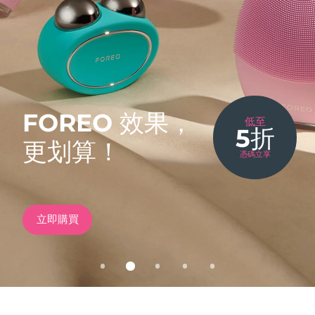
發貨國家
美國
預計送達日期
09/08/2026
美容偶像，
FAQ™ Dual LED Panel
英國
價格
預計送達日期
08/08/2026
US$ 99.9
提亮10個色階
臻於完美。
凝鍊日光能量
無創提拉
熱門產品
西班牙
預計送達日期
08/08/2026
FOREO 效果，
低至
5折
新品
FDA-CLEARED
新品
更划算！
澳洲
預計送達日期
11/08/2026
憑碼立享
issa
FAQ
FAQ
BEAR
Teeth Whitening Set
202 plus
502
2
™
™
™
TM
法國
雙LED + 聲波儀 & 18% PAP 凝膠
全新升級版抗老化LED面罩
全光譜紅光療法
智能微電流美容儀
預計送達日期
08/08/2026
特別優惠
暢銷產品
德國
預計送達日期
08/08/2026
查看詳情
立即購買
查看詳情
查看詳情
發現更多
即刻購買
立即購買
立即購買
立即購買
加拿大
預計送達日期
12/08/2026
紅光療法
澳洲
預計送達日期
11/08/2026