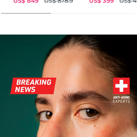
US$ 849
US$ 878.9
US$ 399
US$ 4
FAQ™ 101
FAQ™ 201
中國
LUNA™ 4 mini
面部提拉護理
預計送達日期
08/08/2026
NEW
issa™ 4 smile
UFO™ 3 mini
Clinical anti-aging
LED mask
For young skin, T-zone
Premium anti-aging skincare
哥倫比亞
預計送達日期
12/08/2026
Hybrid silicone sonic toothbrush
Red light therapy device for young skin
生髮
肌膚年輕化
克羅埃西亞
預計送達日期
08/08/2026
FAQ™ 102
FAQ™ 202
LUNA™ 4 go
BEAR™ 設備
FAQ™ 301
FAQ™ 501
issa™ 4 baby
UFO™ 3 go
Advanced clinical anti-aging
LED mask
For travel or gym bag
All premium facelift devices
NEW
賽普勒斯
預計送達日期
09/08/2026
LED hair strengthening scalp massager
Full-Spectrum Red Light Therapy
For ages 0-3
Portable red light therapy
捷克
預計送達日期
08/08/2026
FAQ™ 103
FAQ™ 211
LUNA™護膚
保健品
FAQ™ Scalp Serum
FAQ™ 502
issa™ Teeth Whitening Set
面膜
Luxurious clinical anti-aging set
Anti-aging neck & décolleté LED mask
Premium cleansers & balm
丹麥
預計送達日期
08/08/2026
Scalp recovery probiotic serum
Full-Spectrum Red Light Therapy
Dual LED + sonic device & 18% PAP gel
Rejuvenation & hydration
專業治療
愛沙尼亞
預計送達日期
08/08/2026
FAQ™ P1 Primer
FAQ™ 221
LUNA™ 設備
FAQ™護膚品
ISSA™ 設備
UFO™ 設備
Manuka honey primer
Anti-aging LED hand mask
芬蘭
FAQ™ Red Light Serum
預計送達日期
08/08/2026
All facial cleansing devices
All FAQ™ skincare
All silicone sonic toothbrushes
All deep facial hydration devices
法國
預計送達日期
08/08/2026
脫毛
身體護理
FAQ™護膚品
FAQ™護膚品
PEACH™ 2 Pro Max
BEAR™ 2 body
FAQ™產品
FAQ™ skincare
法屬玻里尼西亞
預計送達日期
12/08/2026
All FAQ™ skincare
All FAQ™ skincare