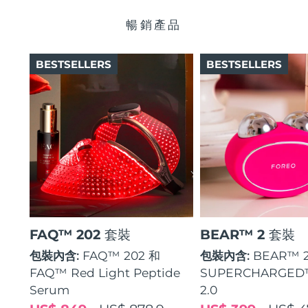
瑞典美膚護理
奧地利
預計送達日期
08/08/2026
暢銷產品
巴林
預計送達日期
09/08/2026
BESTSELLERS
BESTSELLERS
面部清潔
緊致提拉
比利時
預計送達日期
08/08/2026
LUNA™ 4 套裝
BEAR™ 2 套裝
百慕達
預計送達日期
14/08/2026
Anti-aging massage
Microcurrent toning
波士尼亞與赫塞哥維納
預計送達日期
11/08/2026
補水保濕
口腔護理
LUNA™ 4 Plus
BEAR™ 2 go
汶萊
預計送達日期
13/08/2026
UFO™ 3 套裝
issa™ 4
Massage, LED heating
Microcurrent toning on-the-go
FAQ™ 抗老護理
Deep facial hydration
Hybrid silicone sonic toothbrush
保加利亞
預計送達日期
08/08/2026
FAQ™ 202 套裝
BEAR™ 2 套裝
NEW
LUNA™ 4 Men
BEAR™ 2 eyes & lips
加拿大
預計送達日期
12/08/2026
UFO™ 3 LED
包裝內含:
FAQ™ 202 和
包裝內含:
BEAR™ 
issa™ 4 plus
For men, anti-aging massage
Microcurrent line smoothing device
Near-infrared and red light therapy
FAQ™ Red Light Peptide
SUPERCHARGED
Smart hybrid silicone sonic toothbrush
智利
預計送達日期
12/08/2026
device
抗老
LED 護理
Serum
2.0