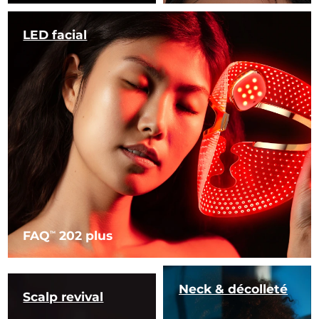
LED facial
FAQ
202 plus
TM
Neck & décolleté
Scalp revival