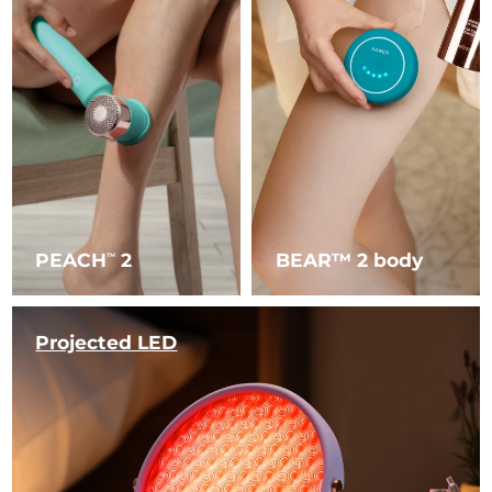
PEACH
2
BEAR™ 2 body
TM
Projected LED