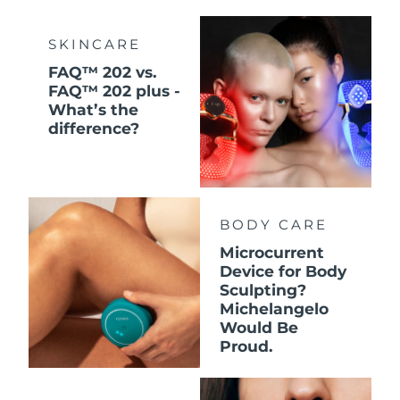
SKINCARE
FAQ™ 202 vs.
FAQ™ 202 plus -
What’s the
difference?
BODY CARE
Microcurrent
Device for Body
Sculpting?
Michelangelo
Would Be
Proud.