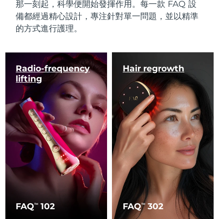
那一刻起，科學便開始發揮作用。每一款 FAQ 設
備都經過精心設計，專注針對單一問題，並以精準
的方式進行護理。
Radio-frequency
Hair regrowth
lifting
FAQ
102
FAQ
302
TM
TM