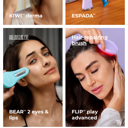
KIWI
derma
ESPADA
TM
TM
眼部護理
Hair-repairing
brush
BEAR
2 eyes &
FLIP
play
TM
TM
lips
advanced