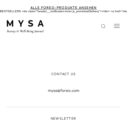
Direkt
zum
ALLE FOREO-PRODUKTE ANSEHEN
Inhalt
BESTSELLERS <div class="header__notification-inner js_promobarDelivery"></div> <a href
CONTACT US
mysa@foreo.com
NEWSLETTER