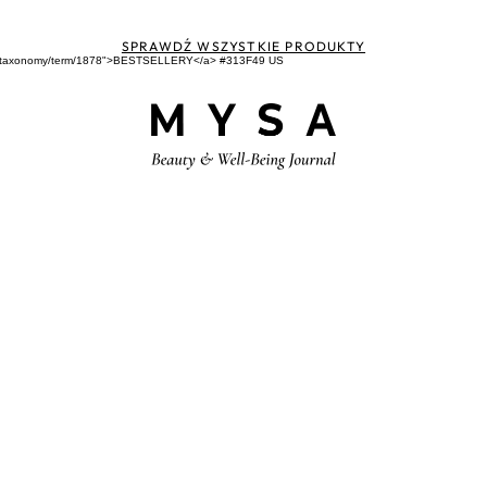
SPRAWDŹ WSZYSTKIE PRODUKTY
"/pl/taxonomy/term/1878">BESTSELLERY</a> #313F49 US