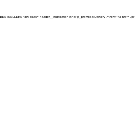
Przejdź
do
treści
BESTSELLERS <div class="header__notification-inner js_promobarDelivery"></div> <a href=