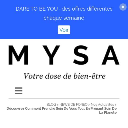
DARE TO BE YOU : des offres différentes
chaque semaine
Voir
Passer
au
contenu
Toggle
Navigation
BLOG
>
NEWS DE FOREO
>
Nos Actualités
>
ACCUEIL
Découvrez Comment Prendre Soin De Vous Tout En Prenant Soin De
La Planète
BLOG