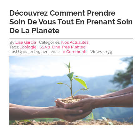
Découvrez Comment Prendre
NEWS DE FOREO
Soin De Vous Tout En Prenant Soin
De La Planète
SKINCARE
By
Lise Garcia
Categories:
Nos Actualités
Tags:
Écologie
,
ISSA 3
,
One Tree Planted
Last Updated: 19 avril 2022
0 Comments
Views: 2139
SANTÉ & BIEN-ÊTRE
BEAUTÉ
À PROPOS
CONTACT