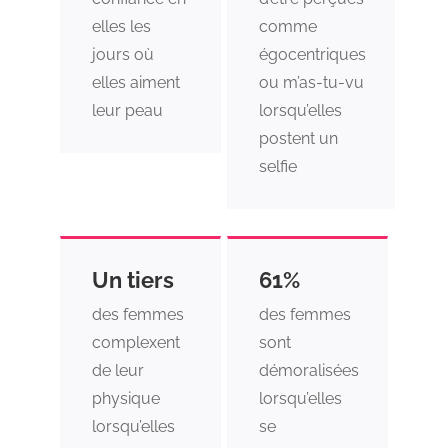
elles les
comme
jours où
égocentriques
elles aiment
ou m’as-tu-vu
leur peau
lorsqu’elles
postent un
selfie
Un tiers
61%
des femmes
des femmes
complexent
sont
de leur
démoralisées
physique
lorsqu’elles
lorsqu’elles
se