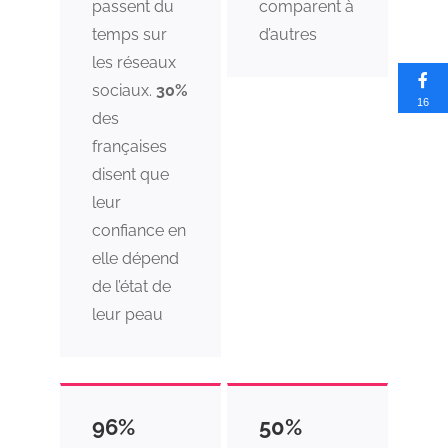
passent du
comparent à
temps sur
d’autres
les réseaux
sociaux.
30%
16
des
françaises
disent que
leur
confiance en
elle dépend
de l’état de
leur peau
96%
50%