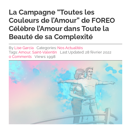
La Campagne “Toutes les
NEWS DE FOREO
Couleurs de l’Amour” de FOREO
Célèbre l’Amour dans Toute la
Beauté de sa Complexité
SKINCARE
By
Lise Garcia
Categories:
Nos Actualités
Tags:
Amour
,
Saint-Valentin
Last Updated: 28 février 2022
SANTÉ & BIEN-ÊTRE
0 Comments
Views: 1998
BEAUTÉ
À PROPOS
CONTACT