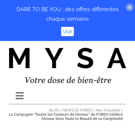
DARE TO BE YOU : des offres différentes
chaque semaine
Voir
Passer
au
contenu
Toggle
Navigation
BLOG
>
NEWS DE FOREO
>
Nos Actualités
>
ACCUEIL
La Campagne “Toutes les Couleurs de l’Amour” de FOREO Célèbre
l’Amour dans Toute la Beauté de sa Complexité
BLOG