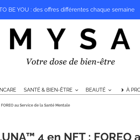
O BE YOU : des offres différentes chaque semaine
INCARE
SANTÉ & BIEN-ÊTRE
BEAUTÉ
À PR
FOREO au Service de la Santé Mentale
UNA™ 4 en NFT : FOREO au