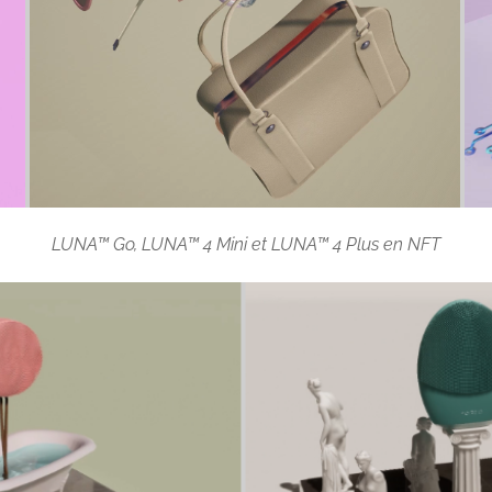
LUNA™ Go, LUNA™ 4 Mini et LUNA™ 4 Plus en NFT