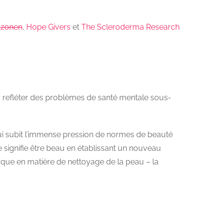
jzonen
,
Hope Givers
et
The Scleroderma Research
is refléter des problèmes de santé mentale sous-
qui subit l’immense pression de normes de beauté
ue signifie être beau en établissant un nouveau
arque en matière de nettoyage de la peau – la