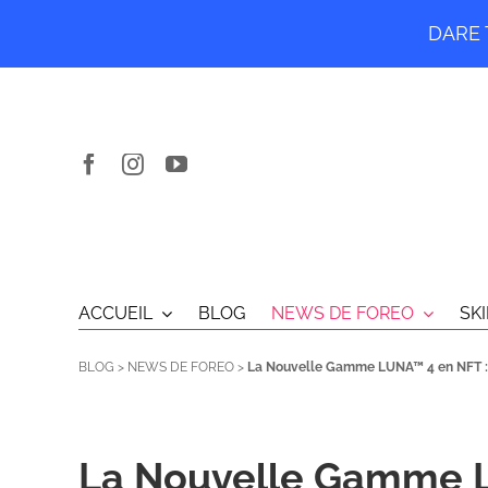
DARE T
Passer
au
contenu
ACCUEIL
BLOG
NEWS DE FOREO
SK
BLOG
>
NEWS DE FOREO
>
La Nouvelle Gamme LUNA™ 4 en NFT : 
La Nouvelle Gamme L