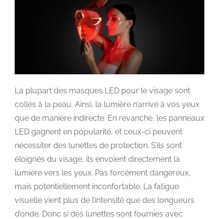
La plupart des masques LED pour le visage sont
collés à la peau. Ainsi, la lumière n’arrive à vos yeux
que de manière indirecte. En revanche, les panneaux
LED gagnent en popularité, et ceux-ci peuvent
nécessiter des lunettes de protection. S’ils sont
éloignés du visage, ils envoient directement la
lumière vers les yeux. Pas forcément dangereux,
mais potentiellement inconfortable. La fatigue
visuelle vient plus de l’intensité que des longueurs
d’onde. Donc si des lunettes sont fournies avec