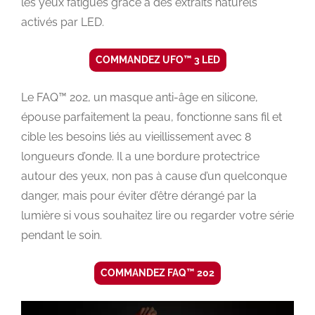
les yeux fatigués grâce à des extraits naturels
activés par LED.
COMMANDEZ UFO™ 3 LED
Le FAQ™ 202, un masque anti-âge en silicone,
épouse parfaitement la peau, fonctionne sans fil et
cible les besoins liés au vieillissement avec 8
longueurs d’onde. Il a une bordure protectrice
autour des yeux, non pas à cause d’un quelconque
danger, mais pour éviter d’être dérangé par la
lumière si vous souhaitez lire ou regarder votre série
pendant le soin.
COMMANDEZ FAQ™ 202