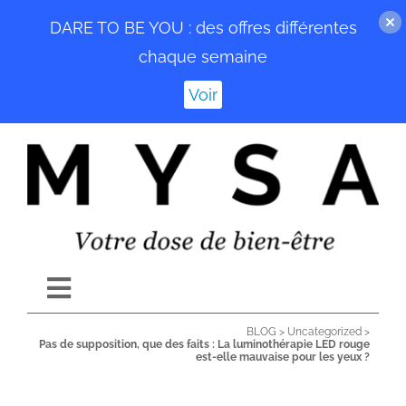
DARE TO BE YOU : des offres différentes
chaque semaine
Voir
Passer
au
contenu
Toggle
Navigation
BLOG
>
Uncategorized
>
ACCUEIL
Pas de supposition, que des faits : La luminothérapie LED rouge
est-elle mauvaise pour les yeux ?
BLOG