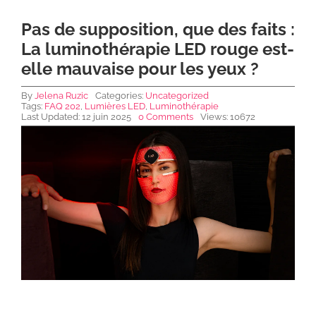
Pas de supposition, que des faits :
NEWS DE FOREO
La luminothérapie LED rouge est-
elle mauvaise pour les yeux ?
SKINCARE
By
Jelena Ruzic
Categories:
Uncategorized
Tags:
FAQ 202
,
Lumières LED
,
Luminothérapie
Last Updated: 12 juin 2025
0 Comments
Views: 10672
SANTÉ & BIEN-ÊTRE
BEAUTÉ
À PROPOS
CONTACT