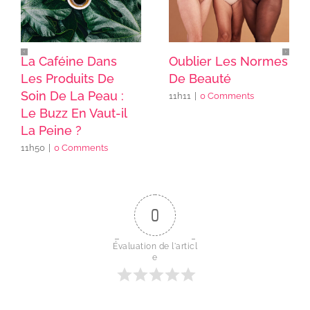
La Caféine Dans
Oublier Les Normes
Les Produits De
De Beauté
Soin De La Peau :
11h11
|
0 Comments
Le Buzz En Vaut-il
La Peine ?
11h50
|
0 Comments
0
Évaluation de l'articl
e