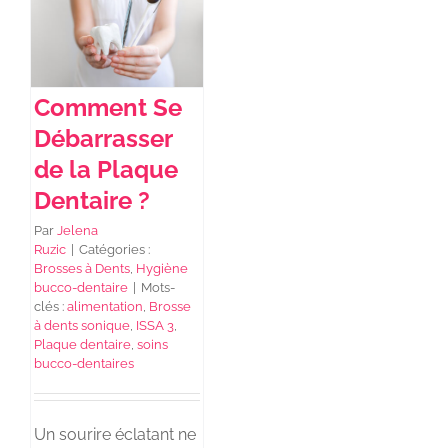
NEWS DE FOREO
Comment Se
SKINCARE
Débarrasser
de la Plaque
SANTÉ & BIEN-ÊTRE
Dentaire ?
Par
Jelena
Ruzic
|
Catégories :
BEAUTÉ
Brosses à Dents
,
Hygiène
bucco-dentaire
|
Mots-
clés :
alimentation
,
Brosse
À PROPOS
à dents sonique
,
ISSA 3
,
Plaque dentaire
,
soins
bucco-dentaires
CONTACT
Un sourire éclatant ne