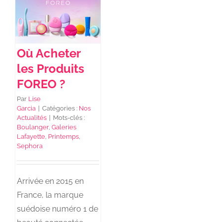
NEWS DE FOREO
Où Acheter
SKINCARE
les Produits
FOREO ?
SANTÉ & BIEN-ÊTRE
Par
Lise
Garcia
|
Catégories :
Nos
Actualités
|
Mots-clés :
Boulanger
,
Galeries
BEAUTÉ
Lafayette
,
Printemps
,
Sephora
À PROPOS
Arrivée en 2015 en
CONTACT
France, la marque
suédoise numéro 1 de