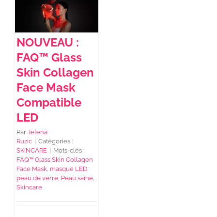
NEWS DE FOREO
NOUVEAU :
FAQ™ Glass
SKINCARE
Skin Collagen
Face Mask
SANTÉ & BIEN-ÊTRE
Compatible
LED
BEAUTÉ
Par
Jelena
Ruzic
|
Catégories :
SKINCARE
|
Mots-clés :
À PROPOS
FAQ™ Glass Skin Collagen
Face Mask
,
masque LED
,
peau de verre
,
Peau saine
,
Skincare
CONTACT