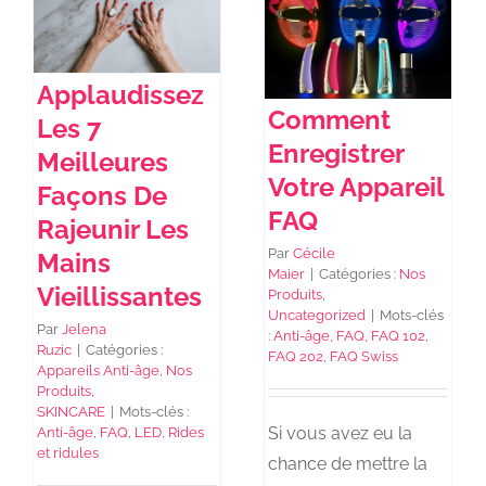
NEWS DE FOREO
Applaudissez
Comment
Les 7
SKINCARE
Enregistrer
Meilleures
Votre Appareil
Façons De
SANTÉ & BIEN-ÊTRE
FAQ
Rajeunir Les
Par
Cécile
Mains
Maier
|
Catégories :
Nos
BEAUTÉ
Vieillissantes
Produits
,
Uncategorized
|
Mots-clés
Par
Jelena
:
Anti-âge
,
FAQ
,
FAQ 102
,
Ruzic
|
Catégories :
À PROPOS
FAQ 202
,
FAQ Swiss
Appareils Anti-âge
,
Nos
Produits
,
SKINCARE
|
Mots-clés :
CONTACT
Si vous avez eu la
Anti-âge
,
FAQ
,
LED
,
Rides
et ridules
chance de mettre la