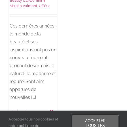
Beauty
,
LUNA mini 3
,
Maison Valmont
,
UFO 2
Ces dernières années,
le monde de la
beauté et ses
inspirations ont pris un
nouveau tournant,
prônant désormais le
naturel, le moderne et
l’épuré. Sont ainsi
apparues de
nouvelles [...]
Lire la suite
1
Accepter tous nos cookies et
ACCEPTER
TOUS LES
notre
politique de