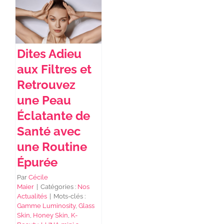
NEWS DE FOREO
Dites Adieu
SKINCARE
aux Filtres et
Retrouvez
SANTÉ & BIEN-ÊTRE
une Peau
Éclatante de
Santé avec
BEAUTÉ
une Routine
Épurée
À PROPOS
Par
Cécile
Maier
|
Catégories :
Nos
CONTACT
Actualités
|
Mots-clés :
Gamme Luminosity
,
Glass
Skin
,
Honey Skin
,
K-