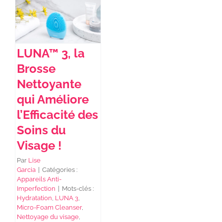
NEWS DE FOREO
LUNA™ 3, la
SKINCARE
Brosse
Nettoyante
SANTÉ & BIEN-ÊTRE
qui Améliore
l’Efficacité des
Soins du
BEAUTÉ
Visage !
À PROPOS
Par
Lise
Garcia
|
Catégories :
Appareils Anti-
Imperfection
|
Mots-clés :
CONTACT
Hydratation
,
LUNA 3
,
Micro-Foam Cleanser
,
Nettoyage du visage
,