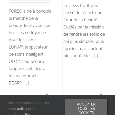
En 2022, FOREO n’a
FOREO a déjà conquis
cessé de réfléchir au
le marché de la
futur de la beauté.
beauty-tech avec ces
Guidés par la mission
brosses nettoyantes
de rendre les soins de
pour le visage
soi plus simples, plus
LUNA™, l’applicateur
rapides mais surtout
de soins intelligent
plus agréables, [...]
UFO™ 2 ou encore
l’appareil anti-âge à
micro-courants
BEAR™. [...]
Lire la suite
0
Lire la suite
1
Accepter tous nos cookies et
ACCEPTER
TOUS LES
notre
politique de
COOKIES
confidentialité