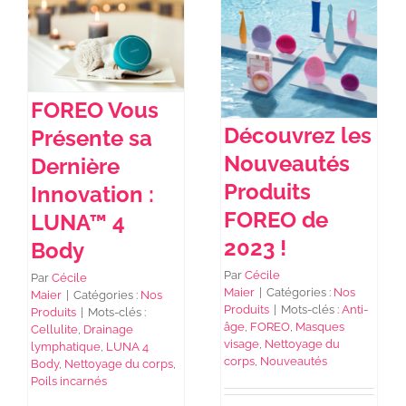
NEWS DE FOREO
FOREO Vous
SKINCARE
Découvrez les
Présente sa
Nouveautés
Dernière
SANTÉ & BIEN-ÊTRE
Produits
Innovation :
FOREO de
LUNA™ 4
BEAUTÉ
2023 !
Body
Par
Cécile
Par
Cécile
À PROPOS
Maier
|
Catégories :
Nos
Maier
|
Catégories :
Nos
Produits
|
Mots-clés :
Anti-
Produits
|
Mots-clés :
âge
,
FOREO
,
Masques
Cellulite
,
Drainage
visage
,
Nettoyage du
lymphatique
,
LUNA 4
CONTACT
corps
,
Nouveautés
Body
,
Nettoyage du corps
,
Poils incarnés