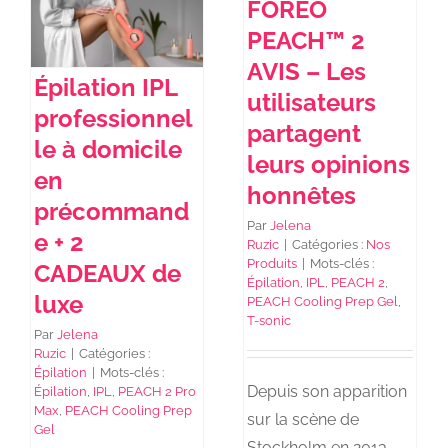
FOREO
PEACH™ 2
NEWS DE FOREO
AVIS – Les
Épilation IPL
utilisateurs
professionnel
SKINCARE
partagent
le à domicile
leurs opinions
en
honnêtes
SANTÉ & BIEN-ÊTRE
précommand
Par
Jelena
e + 2
Ruzic
|
Catégories :
Nos
BEAUTÉ
Produits
|
Mots-clés :
CADEAUX de
Épilation
,
IPL
,
PEACH 2
,
luxe
PEACH Cooling Prep Gel
,
T-sonic
À PROPOS
Par
Jelena
Ruzic
|
Catégories :
Épilation
|
Mots-clés :
CONTACT
Depuis son apparition
Épilation
,
IPL
,
PEACH 2 Pro
Max
,
PEACH Cooling Prep
sur la scène de
Gel
Stockholm en 2013,