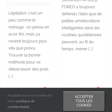
FOREO a toujours
L'épilation, c'est un
défendu l'idée que de
peu comme le
petites améliorations
ménage : on pense en
intelligentes dans les
avoir fini, mais ça
routines quotidiennes
revient toujours plus
peuvent, au fil du
vite que prévu.
temps, mener [...]
Trouver la bonne
méthode pour se
débarrasser des poils
[...]
Lire la suite
0
Lire la suite
0
Accepter tous nos cookies et
ACCEPTER
TOUS LES
notre
politique de
COOKIES
confidentialité